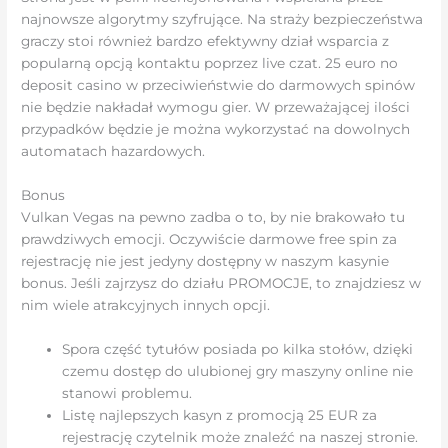
najnowsze algorytmy szyfrujące. Na straży bezpieczeństwa
graczy stoi również bardzo efektywny dział wsparcia z
popularną opcją kontaktu poprzez live czat. 25 euro no
deposit casino w przeciwieństwie do darmowych spinów
nie będzie nakładał wymogu gier. W przeważającej ilości
przypadków będzie je można wykorzystać na dowolnych
automatach hazardowych.
Bonus
Vulkan Vegas na pewno zadba o to, by nie brakowało tu
prawdziwych emocji. Oczywiście darmowe free spin za
rejestrację nie jest jedyny dostępny w naszym kasynie
bonus. Jeśli zajrzysz do działu PROMOCJE, to znajdziesz w
nim wiele atrakcyjnych innych opcji.
Spora część tytułów posiada po kilka stołów, dzięki
czemu dostęp do ulubionej gry maszyny online nie
stanowi problemu.
Listę najlepszych kasyn z promocją 25 EUR za
rejestrację czytelnik może znaleźć na naszej stronie.