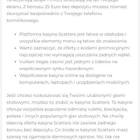
ekranu. Z bonusu 25 Euro bez depozytu możesz również
skorzystać bezpośrednio z Twojego telefonu
komórkowego.
Platforma kasyna Scatters jest łatwa w obsłudze i
wszystkie elementy menu są łatwe do znalezienia.
Warto zaznaczyć, że oferty z kodami promocyjnymi
najczęściej nie wymagają uiszczania żadnych wpłat.
Vulkan Vegas casino jest jednym z liderów na
współczesnym rynku hazardowym.
Współczesne kasyna online są dostępne na
komputerach, laptopach i urządzeniach mobilnych.
Jeśli chcesz rozkoszować się Twoimi ulubionymi grami
stołowymi, możesz to zrobić w kasynie Scatters. To kasyno
oferuje wszystkie popularne odmiany ruletki, blackjacka,
pokera i innych popularnych gier stołowych. Na chwilę
obecną oferta kasyna Scatters nie zawiera żadnego
bonusu bez depozytu. Co środę w kasynie Scatters masz
szansę na zgarnięcie darmowych spinów. Nic tak nie