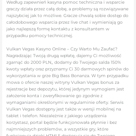
Według zapewnień kasyna pomoc techniczna i wsparcie
graczy działa przez całą dobę, a problemy są rozwiązywane
najszybciej jak to możliwe. Gracze chwalą sobie dostęp do
całodobowego wsparcia przez live chat i wymieniają go
jako najlepszą formę kontaktu z konsultantem w
przypadku pomocy technicznej.
Vulkan Vegas Kasyno Online – Czy Warto Mu Zaufać?
Nagradzając Twoją drugą wpłatę, dajemy Ci możliwość
zgarnąć do 2000 PLN,, dodamy do Twojego salda 150%
kwoty wpłaty oraz przyznamy Ci 30 darmowych spinów do
wykorzystania w grze Big Bass Bonanza. W tym przypadku
mowa o ofercie naszej witryny Vulkan Vegas bonus za
rejestracje bez depozytu, której jedynym wymogiem jest
założenie konta i zweryfikowanie go zgodnie z
wymaganiami określonymi w regulaminie oferty. Serwis
Vulkan Vegas dostępny jest także w wersji mobilnej na
tablet i telefon. Niezależnie z jakiego urządzenia
korzystasz, portal będzie funkcjonowała płynnie i bez
najmniejszych problemów, a wszystkie gry, które
funkcjonują dzięki HTML5 dostosują się do Twojego