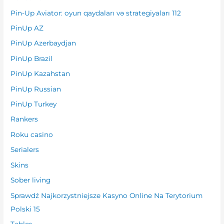
Pin-Up Aviator: oyun qaydaları və strategiyaları 112
PinUp AZ
PinUp Azerbaydjan
PinUp Brazil
PinUp Kazahstan
PinUp Russian
PinUp Turkey
Rankers
Roku casino
Serialers
Skins
Sober living
Sprawdź Najkorzystniejsze Kasyno Online Na Terytorium
Polski 15
Tables