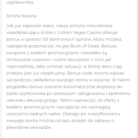
użytkownika.
Strona Kasyna
Jak już zapewne wiesz, nasza witryna internetowa
współpracująca ściśle z Vulkan Vegas Casino oferuje
bonus w postaci 50 darmowych spinów, który możesz
następnie przeznaczyć na grę Book of Dead. Bonusy
związane z kodami promocyjnymi nierzadko są
limitowane czasowo i warto skorzystać z nich jak
najwcześniej, żeby uniknąć sytuacji, w której dany ciąg
znaków jest już nieaktualny. Bonus code można wpisać
już podczas zakładania swojego konta w kasynie. W takim
przypadku bonus zostanie automatycznie dopisany do
salda użytkownika po pierwszym zalogowaniu i spełnieniu
warunku aktywacyjnego. Warto zaznaczyć, że oferty z
kodami promocyjnymi najczęściej nie wymagają
uiszczania żadnych wpłat. Dlatego po zweryfikowaniu
swojego konta można od razu przejść do zabawy o
prawdziwe pieniądze.