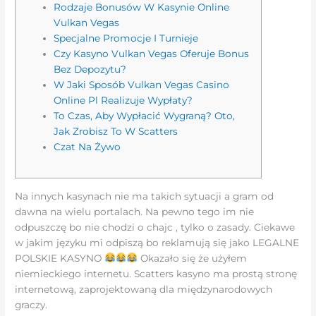
Rodzaje Bonusów W Kasynie Online
Vulkan Vegas
Specjalne Promocje I Turnieje
Czy Kasyno Vulkan Vegas Oferuje Bonus
Bez Depozytu?
W Jaki Sposób Vulkan Vegas Casino
Online Pl Realizuje Wypłaty?
To Czas, Aby Wypłacić Wygraną? Oto,
Jak Zrobisz To W Scatters
Czat Na Żywo
Na innych kasynach nie ma takich sytuacji a gram od
dawna na wielu portalach. Na pewno tego im nie
odpuszczę bo nie chodzi o chajc , tylko o zasady. Ciekawe
w jakim języku mi odpiszą bo reklamują się jako LEGALNE
POLSKIE KASYNO
Okazało się że użyłem
niemieckiego internetu. Scatters kasyno ma prostą stronę
internetową, zaprojektowaną dla międzynarodowych
graczy.