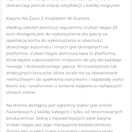
dostarczają jeszcze więcej satysfakcji z każdej rozgrywki.
Kasyno Na Żywo Z Krupierem W Scatters
Według założeń promocji regulaminu Vulkan Vegas 25
euro dostępne jest do wykorzystania dla graczy za
rejestrację konta do wykorzystania w obecności
dowolnego automatu i innych gier dostępnych na
platformie. Vulkan Vegas darmowa kasa to platforma,
która będzie odpowiednim miejscem do gry dla każdego
nowego i doświadczonego gracza. W towarzystwie tak
atrakcyjnych bonusów, które wcale nie są obwarowane
niemożliwymi do spełnienia warunkami i naprawdę warto
bawić się i rywalizować o świetne wygrane w najlepszych
slotach online.
Na stronie dostępny jest ogromny wybór gier online
hazardowych z każdej kategorii i tylko od renomowanych
producentów. Jedną z najważniejszych zalet kasyna
Vulkan Vegas jest jego nienaganne bezpieczeństwo.
Strona jest w pełni licencjonowana i wspierana przez