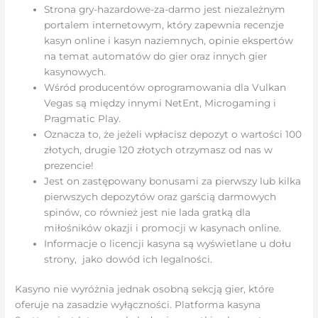
Strona gry-hazardowe-za-darmo jest niezależnym
portalem internetowym, który zapewnia recenzje
kasyn online i kasyn naziemnych, opinie ekspertów
na temat automatów do gier oraz innych gier
kasynowych.
Wśród producentów oprogramowania dla Vulkan
Vegas są między innymi NetEnt, Microgaming i
Pragmatic Play.
Oznacza to, że jeżeli wpłacisz depozyt o wartości 100
złotych, drugie 120 złotych otrzymasz od nas w
prezencie!
Jest on zastępowany bonusami za pierwszy lub kilka
pierwszych depozytów oraz garścią darmowych
spinów, co również jest nie lada gratką dla
miłośników okazji i promocji w kasynach online.
Informacje o licencji kasyna są wyświetlane u dołu
strony, jako dowód ich legalności.
Kasyno nie wyróżnia jednak osobną sekcją gier, które
oferuje na zasadzie wyłączności. Platforma kasyna