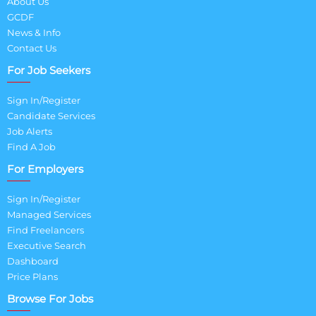
About Us
GCDF
News & Info
Contact Us
For Job Seekers
Sign In/Register
Candidate Services
Job Alerts
Find A Job
For Employers
Sign In/Register
Managed Services
Find Freelancers
Executive Search
Dashboard
Price Plans
Browse For Jobs