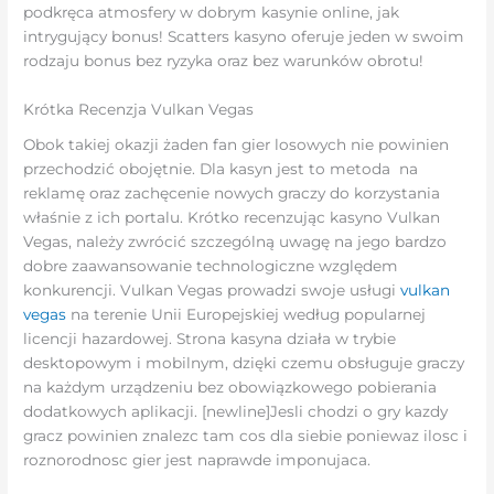
podkręca atmosfery w dobrym kasynie online, jak
intrygujący bonus! Scatters kasyno oferuje jeden w swoim
rodzaju bonus bez ryzyka oraz bez warunków obrotu!
Krótka Recenzja Vulkan Vegas
Obok takiej okazji żaden fan gier losowych nie powinien
przechodzić obojętnie. Dla kasyn jest to metoda na
reklamę oraz zachęcenie nowych graczy do korzystania
właśnie z ich portalu. Krótko recenzując kasyno Vulkan
Vegas, należy zwrócić szczególną uwagę na jego bardzo
dobre zaawansowanie technologiczne względem
konkurencji. Vulkan Vegas prowadzi swoje usługi
vulkan
vegas
na terenie Unii Europejskiej według popularnej
licencji hazardowej. Strona kasyna działa w trybie
desktopowym i mobilnym, dzięki czemu obsługuje graczy
na każdym urządzeniu bez obowiązkowego pobierania
dodatkowych aplikacji. [newline]Jesli chodzi o gry kazdy
gracz powinien znalezc tam cos dla siebie poniewaz ilosc i
roznorodnosc gier jest naprawde imponujaca.