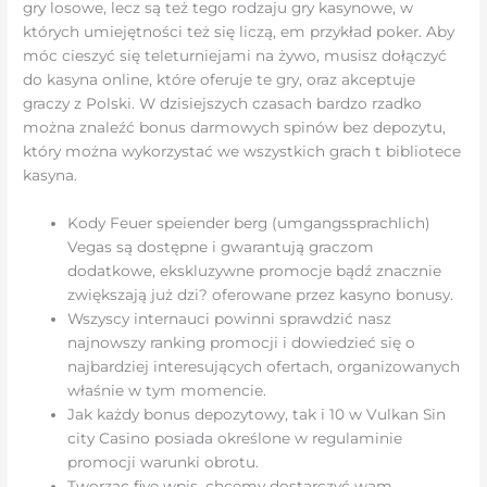
gry losowe, lecz są też tego rodzaju gry kasynowe, w
których umiejętności też się liczą, em przykład poker. Aby
móc cieszyć się teleturniejami na żywo, musisz dołączyć
do kasyna online, które oferuje te gry, oraz akceptuje
graczy z Polski. W dzisiejszych czasach bardzo rzadko
można znaleźć bonus darmowych spinów bez depozytu,
który można wykorzystać we wszystkich grach t bibliotece
kasyna.
Kody Feuer speiender berg (umgangssprachlich)
Vegas są dostępne i gwarantują graczom
dodatkowe, ekskluzywne promocje bądź znacznie
zwiększają już dzi? oferowane przez kasyno bonusy.
Wszyscy internauci powinni sprawdzić nasz
najnowszy ranking promocji i dowiedzieć się o
najbardziej interesujących ofertach, organizowanych
właśnie w tym momencie.
Jak każdy bonus depozytowy, tak i 10 w Vulkan Sin
city Casino posiada określone w regulaminie
promocji warunki obrotu.
Tworząc five wpis, chcemy dostarczyć wam