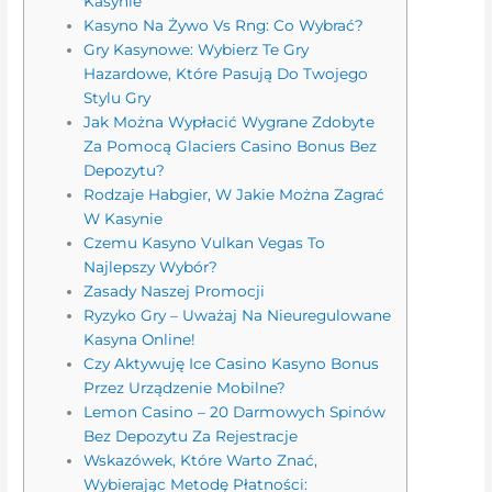
Kasynie
Kasyno Na Żywo Vs Rng: Co Wybrać?
Gry Kasynowe: Wybierz Te Gry
Hazardowe, Które Pasują Do Twojego
Stylu Gry
Jak Można Wypłacić Wygrane Zdobyte
Za Pomocą Glaciers Casino Bonus Bez
Depozytu?
Rodzaje Habgier, W Jakie Można Zagrać
W Kasynie
Czemu Kasyno Vulkan Vegas To
Najlepszy Wybór?
Zasady Naszej Promocji
Ryzyko Gry – Uważaj Na Nieuregulowane
Kasyna Online!
Czy Aktywuję Ice Casino Kasyno Bonus
Przez Urządzenie Mobilne?
Lemon Casino – 20 Darmowych Spinów
Bez Depozytu Za Rejestracje
Wskazówek, Które Warto Znać,
Wybierając Metodę Płatności: