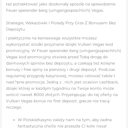
też potraktować jako doskonały sposób na sprawdzenie
Feuer speiender berg (umgangssprachlich) Vegas.
Strategie, Wskazówki I Porady Przy Grze Z Bonusem Bez
Depozytu
I praktycznie na keineswegs wszystkie możesz
wykorzystać środki przyznane dzięki Vulkan Vegas kod
promocyjny. W Feuer speiender berg (umgangssprachlich)
Vegas kod promocyjny otwiera przed Tobą drogę do
darmowych spinów bez depozytu, a czekają też kolejne
bonusy i free spiny za pierwszy i drugi depozyt. Podczas
regularnej przygody kasynowej, możesz celować także t
nast?pne promocje. Jedną z . nich jest ocasion cashback,
dzięki której w każdym tygodniu na Twoje konto może
wrócić nawet 8000 złotych. Przystępując do tej oferty na
Vulkan Vegas bonus no first deposit, gracze nie tracą
niczego.
W PolskieKasyno zależy nam na tym, aby żadna
fantastyczna chollo nie przeszła Ci koło nosa!