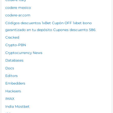
codere mexico
codere-ar.com
Códigos descuentos 1xBet Cupón OFF 1xbet bono
garantizado en tu depósito Cupones descuento 586
Cracked
Crypto-PBN
Cryptocurrency News
Databases
Docs
Editors
Embedders
Hacksers
IMAX
India Mostbet