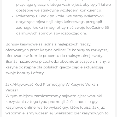
przyciąga graczy, dlatego ważne jest, aby były 1 łatwo
dostępne we atrakcyjne względem konkurencji.
Pokażemy Ci krok po kroku we damy wskazówki
dotyczące rejestracji, abyś keineswegs przegapił
żadnego kroku i mógł otrzymać swoje IceCasino 55
darmowych spinów, aby rozpocząć grę.
Bonusy kasynowe są jedną z najlepszych rzeczy,
oferowanych przez kasyna online! Te bonusy są zazwyczaj
oferowane w formie procentu do maksymalnej kwoty.
Branża hazardowa przechodzi obecnie znaczące zmiany, a
kasyna dostępne dla polskich graczy ciągle aktualizują
swoje bonusy i oferty.
Jak Aktywować Kod Promocyjny W Kasynie Vulkan
Vegas?
W tym miejscu zamieszczamy najważniejsze warunki
korzystania z tego typu promocji. Jeśli chodzi o gry
kasynowe online, warto wybrać gry, które lubisz. Jak już
wspomnieliśmy wcześniej, większość gier kasynowych to