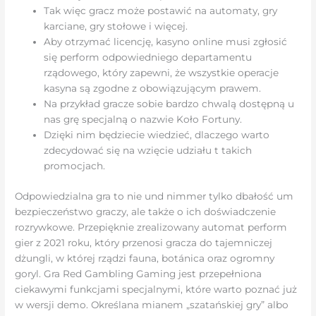
Tak więc gracz może postawić na automaty, gry
karciane, gry stołowe i więcej.
Aby otrzymać licencję, kasyno online musi zgłosić
się perform odpowiedniego departamentu
rządowego, który zapewni, że wszystkie operacje
kasyna są zgodne z obowiązującym prawem.
Na przykład gracze sobie bardzo chwalą dostępną u
nas grę specjalną o nazwie Koło Fortuny.
Dzięki nim będziecie wiedzieć, dlaczego warto
zdecydować się na wzięcie udziału t takich
promocjach.
Odpowiedzialna gra to nie und nimmer tylko dbałość um
bezpieczeństwo graczy, ale także o ich doświadczenie
rozrywkowe. Przepięknie zrealizowany automat perform
gier z 2021 roku, który przenosi gracza do tajemniczej
dżungli, w której rządzi fauna, botánica oraz ogromny
goryl. Gra Red Gambling Gaming jest przepełniona
ciekawymi funkcjami specjalnymi, które warto poznać już
w wersji demo. Określana mianem „szatańskiej gry” albo