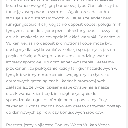
kodu bonusowego! ), grę bonusową typu Gamble, czy też
funkcję zastępowania symboli. Ogólna zasada, którą
stosuje się do standardowych w Feuer speiender berg
(umgangssprachlich) Vegas no deposit codes, polega mhh
tym, że są one dostępne przez określony czas i zazwyczaj
do ich uzyskania należy spełnić jakieś warunki. Ponadto w
Vulkan Vegas no deposit promotional code może być
dostępny dla użytkowników z okazji specjalnych, jak na
przykład święta Bożego Narodzenia, urodziny, ważne
imprezy sportowe lub odmienne wydarzenia. Jesteśmy
przekonani, że praktycznie każdy fan gier hazardowych w
tym, lub w innym momencie swojego życia słyszał o
darmowych green spinach i kodach promocyjnych.
Zakładając, że wyżej opisane aspekty spełniają nasze
oczekiwania, klient będzie mógł przystąpić do
sprawdzenia tego, co oferuje bonus powitalny. Przy
zakładaniu konta można bowiem często otrzymać dostęp
do darmowych spinów czy bonusowych środków.
Prezentujemy Najlepsze Bonusy Watts Vulkan Vegas