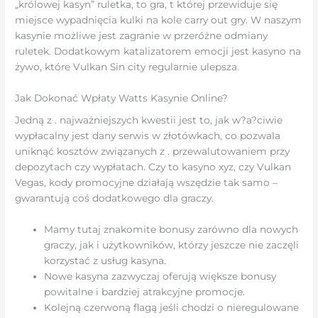
„królowej kasyn” ruletka, to gra, t której przewiduje się
miejsce wypadnięcia kulki na kole carry out gry. W naszym
kasynie możliwe jest zagranie w przeróżne odmiany
ruletek. Dodatkowym katalizatorem emocji jest kasyno na
żywo, które Vulkan Sin city regularnie ulepsza.
Jak Dokonać Wpłaty Watts Kasynie Online?
Jedną z . najważniejszych kwestii jest to, jak w?a?ciwie
wypłacalny jest dany serwis w złotówkach, co pozwala
uniknąć kosztów związanych z . przewalutowaniem przy
depozytach czy wypłatach. Czy to kasyno xyz, czy Vulkan
Vegas, kody promocyjne działają wszędzie tak samo –
gwarantują coś dodatkowego dla graczy.
Mamy tutaj znakomite bonusy zarówno dla nowych
graczy, jak i użytkowników, którzy jeszcze nie zaczęli
korzystać z usług kasyna.
Nowe kasyna zazwyczaj oferują większe bonusy
powitalne i bardziej atrakcyjne promocje.
Kolejną czerwoną flagą jeśli chodzi o nieregulowane