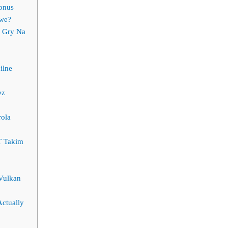
onus
we?
 Gry Na
ilne
ez
ola
T Takim
Vulkan
Actually