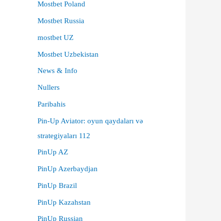
Mostbet Poland
Mostbet Russia
mostbet UZ
Mostbet Uzbekistan
News & Info
Nullers
Paribahis
Pin-Up Aviator: oyun qaydaları və
strategiyaları 112
PinUp AZ
PinUp Azerbaydjan
PinUp Brazil
PinUp Kazahstan
PinUp Russian