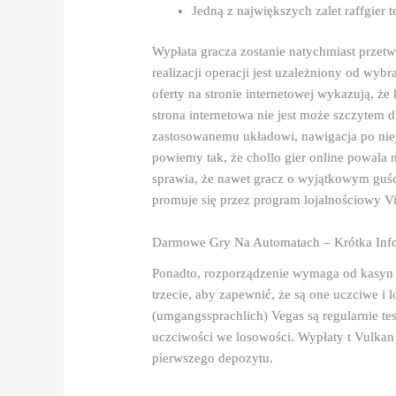
Jedną z największych zalet raffgier t
Wypłata gracza zostanie natychmiast przetw
realizacji operacji jest uzależniony od wyb
oferty na stronie internetowej wykazują, ż
strona internetowa nie jest może szczytem d
zastosowanemu układowi, nawigacja po niej 
powiemy tak, że chollo gier online powal
sprawia, że nawet gracz o wyjątkowym guście
promuje się przez program lojalnościowy Vip
Darmowe Gry Na Automatach – Krótka Inf
Ponadto, rozporządzenie wymaga od kasyn o
trzecie, aby zapewnić, że są one uczciwe i 
(umgangssprachlich) Vegas są regularnie te
uczciwości we losowości. Wypłaty t Vulka
pierwszego depozytu.