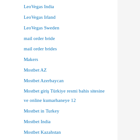
LeoVegas India
LeoVegas Irland
LeoVegas Sweden
mail order bride
mail order brides
Makers
Mostbet AZ
Mostbet Azerbaycan
Mostbet giriş Türkiye resmi bahis sitesine
ve online kumarhaneye 12
Mostbet in Turkey
Mostbet India
Mostbet Kazahstan