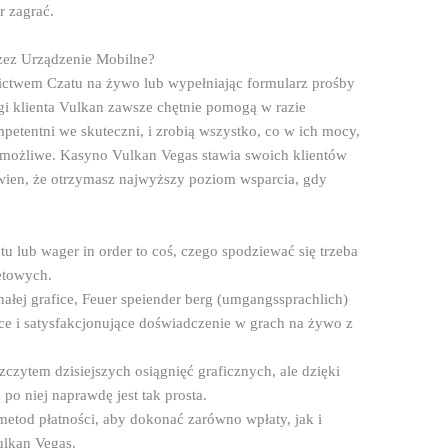
r zagrać.
zez Urządzenie Mobilne?
ictwem Czatu na żywo lub wypełniając formularz prośby
i klienta Vulkan zawsze chętnie pomogą w razie
etentni we skuteczni, i zrobią wszystko, co w ich mocy,
o możliwe. Kasyno Vulkan Vegas stawia swoich klientów
ien, że otrzymasz najwyższy poziom wsparcia, gdy
u lub wager in order to coś, czego spodziewać się trzeba
netowych.
nałej grafice, Feuer speiender berg (umgangssprachlich)
ce i satysfakcjonujące doświadczenie w grach na żywo z
szczytem dzisiejszych osiągnięć graficznych, ale dzięki
o niej naprawdę jest tak prosta.
etod płatności, aby dokonać zarówno wpłaty, jak i
ulkan Vegas.