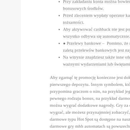
Przy zakładaniu konta można bowie
bonusowych środków.
Przed zleceniem wypłaty operator ka
tożsamości.
Aby aktywować cashback nie jest p
wszystko odbywa się automatycznie
● Przelewy bankowe – Pomimo, że nie
zaletą przelewów bankowych jest n
Na witrynie znajdziesz także inne o
ważnymi wydarzeniami lub świętami
Aby zgarnąć tę promocję konieczne jest d
pierwszego depozytu. Innym symbolem, który
przypomina graczom o nim, na przykład jego
pewnego rodzaju bonus, na przykład darmow
można wygrać dodatkowe nagrody. Gry za 
wygrać, ale możesz przynajmniej zobaczyć,
darmowe typu Hot Spot są dostępne na nasze
darmowe gry mhh automatach są powszechn