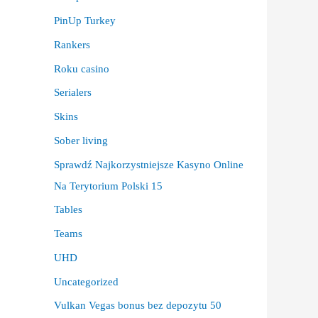
PinUp Turkey
Rankers
Roku casino
Serialers
Skins
Sober living
Sprawdź Najkorzystniejsze Kasyno Online
Na Terytorium Polski 15
Tables
Teams
UHD
Uncategorized
Vulkan Vegas bonus bez depozytu 50