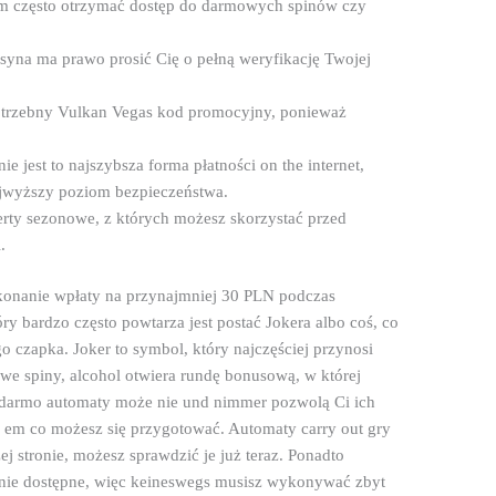
m często otrzymać dostęp do darmowych spinów czy
syna ma prawo prosić Cię o pełną weryfikację Twojej
otrzebny Vulkan Vegas kod promocyjny, ponieważ
.
 jest to najszybsza forma płatności on the internet,
ajwyższy poziom bezpieczeństwa.
ferty sezonowe, z których możesz skorzystać przed
.
okonanie wpłaty na przynajmniej 30 PLN podczas
 bardzo często powtarza jest postać Jokera albo coś, co
 czapka. Joker to symbol, który najczęściej przynosi
e spiny, alcohol otwiera rundę bonusową, w której
darmo automaty może nie und nimmer pozwolą Ci ich
 em co możesz się przygotować. Automaty carry out gry
j stronie, możesz sprawdzić je już teraz. Ponadto
ie dostępne, więc keineswegs musisz wykonywać zbyt