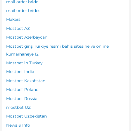
mail order bride
mail order brides
Makers
Mostbet AZ
Mostbet Azerbaycan
Mostbet giriş Türkiye resmi bahis sitesine ve online
kumarhaneye 12
Mostbet in Turkey
Mostbet India
Mostbet Kazahstan
Mostbet Poland
Mostbet Russia
mostbet UZ
Mostbet Uzbekistan
News & Info