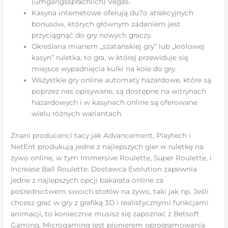
(umgangssprachlich) Vegas.
Kasyna internetowe oferują du?o atrakcyjnych
bonusów, których głównym zadaniem jest
przyciągnąć do gry nowych graczy.
Określana mianem „szatańskiej gry” lub „królowej
kasyn” ruletka, to gra, w której przewiduje się
miejsce wypadnięcia kulki na kole do gry.
Wszystkie gry online automaty hazardowe, które są
poprzez nas opisywane, są dostępne na witrynach
hazardowych i w kasynach online są oferowane
wielu różnych wariantach.
Znani producenci tacy jak Advancement, Playtech i
NetEnt produkują jedne z najlepszych gier w ruletkę na
żywo online, w tym Immersive Roulette, Super Roulette, i
Increase Ball Roulette. Dostawca Evolution zapewnia
jedne z najlepszych opcji bakarata online za
pośrednictwem swoich stołów na żywo, taki jak np. Jeśli
chcesz grać w gry z grafiką 3D i realistycznymi funkcjami
animacji, to koniecznie musisz się zapoznać z Betsoft
Gaming. Microgaming jest pionierem oprogramowania