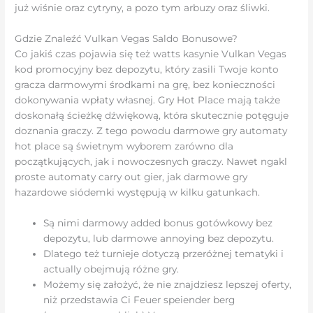
już wiśnie oraz cytryny, a pozo tym arbuzy oraz śliwki.
Gdzie Znaleźć Vulkan Vegas Saldo Bonusowe?
Co jakiś czas pojawia się też watts kasynie Vulkan Vegas
kod promocyjny bez depozytu, który zasili Twoje konto
gracza darmowymi środkami na grę, bez konieczności
dokonywania wpłaty własnej. Gry Hot Place mają także
doskonałą ścieżkę dźwiękową, która skutecznie potęguje
doznania graczy. Z tego powodu darmowe gry automaty
hot place są świetnym wyborem zarówno dla
początkujących, jak i nowoczesnych graczy. Nawet ngakl
proste automaty carry out gier, jak darmowe gry
hazardowe siódemki występują w kilku gatunkach.
Są nimi darmowy added bonus gotówkowy bez
depozytu, lub darmowe annoying bez depozytu.
Dlatego też turnieje dotyczą przeróżnej tematyki i
actually obejmują różne gry.
Możemy się założyć, że nie znajdziesz lepszej oferty,
niż przedstawia Ci Feuer speiender berg