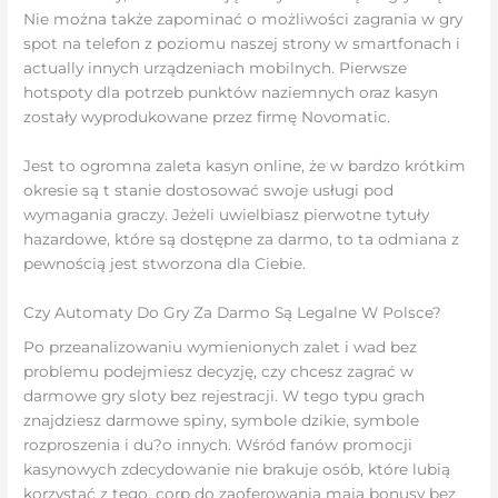
Nie można także zapominać o możliwości zagrania w gry
spot na telefon z poziomu naszej strony w smartfonach i
actually innych urządzeniach mobilnych. Pierwsze
hotspoty dla potrzeb punktów naziemnych oraz kasyn
zostały wyprodukowane przez firmę Novomatic.
Jest to ogromna zaleta kasyn online, że w bardzo krótkim
okresie są t stanie dostosować swoje usługi pod
wymagania graczy. Jeżeli uwielbiasz pierwotne tytuły
hazardowe, które są dostępne za darmo, to ta odmiana z
pewnością jest stworzona dla Ciebie.
Czy Automaty Do Gry Za Darmo Są Legalne W Polsce?
Po przeanalizowaniu wymienionych zalet i wad bez
problemu podejmiesz decyzję, czy chcesz zagrać w
darmowe gry sloty bez rejestracji. W tego typu grach
znajdziesz darmowe spiny, symbole dzikie, symbole
rozproszenia i du?o innych. Wśród fanów promocji
kasynowych zdecydowanie nie brakuje osób, które lubią
korzystać z tego, corp do zaoferowania mają bonusy bez