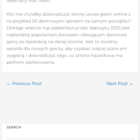
rejestracji oraz hasło.
Kto nie chciałby doświadczyć strony unces grami online z
na przykład 55 darmowymi spinami na samym początku?
Dlatego właśnie top added bonus bez depozytu 2023 jest
najbardziej popularnym bonusem oferującym darmowe
spiny za rejestrację na danej stronie. Jest to świetny
sposób dla nowych graczy, aby uzyskać więcej szans em
wygraną i doświadczyć tego, co strona hazardowa ma
perform zaoferowania.
←
Previous Post
Next Post
→
SEARCH