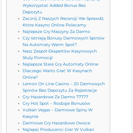
Wykorzystać Added Bonus Bez
Depozytu
Zacznij Z Naszych Recenzji We Sprawdź,
Które Kasyno Online Polecamy
Najlepsze Gry Maszyny Za Darmo
Czy Istnieją Bonusy Darmowych Spinów
Na Automaty Warm Spot?
Nasz Zespół Ekspertów Kasynowych
Służy Pomocą!
Najlepsze Stare Gry Automaty Online
Dlaczego Warto Grać W Kasynach
Online?
Lemon On Line Casino – 20 Darmowych
Spinów Bez Depozytu Za Rejestracje
Gry Hazardowe Za Darmo 77777
Gry Hot Spot – Rodzaje Bonusów
Vulkan Vegas – Darmowe Spiny W
Kasynie
Darmowe Gry Hazardowe Owoce
Najlepsi Producenci Gier W Vulkan