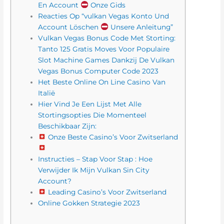
En Account
Onze Gids
Reacties Op “vulkan Vegas Konto Und
Account Löschen
Unsere Anleitung”
Vulkan Vegas Bonus Code Met Storting:
Tanto 125 Gratis Moves Voor Populaire
Slot Machine Games Dankzij De Vulkan
Vegas Bonus Computer Code 2023
Het Beste Online On Line Casino Van
Italië
Hier Vind Je Een Lijst Met Alle
Stortingsopties Die Momenteel
Beschikbaar Zijn:
Onze Beste Casino’s Voor Zwitserland
Instructies – Stap Voor Stap : Hoe
Verwijder Ik Mijn Vulkan Sin City
Account?
Leading Casino’s Voor Zwitserland
Online Gokken Strategie 2023