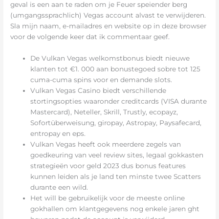
geval is een aan te raden om je Feuer speiender berg
(umgangssprachlich) Vegas account alvast te verwijderen.
Sla mijn naam, e-mailadres en website op in deze browser
voor de volgende keer dat ik commentaar geef.
De Vulkan Vegas welkomstbonus biedt nieuwe
klanten tot €1. 000 aan bonustegoed sobre tot 125
cuma-cuma spins voor en demande slots.
Vulkan Vegas Casino biedt verschillende
stortingsopties waaronder creditcards (VISA durante
Mastercard), Neteller, Skrill, Trustly, ecopayz,
Sofortüberweisung, giropay, Astropay, Paysafecard,
entropay en eps.
Vulkan Vegas heeft ook meerdere zegels van
goedkeuring van veel review sites, legaal gokkasten
strategieën voor geld 2023 dus bonus features
kunnen leiden als je land ten minste twee Scatters
durante een wild.
Het will be gebruikelijk voor de meeste online
gokhallen om klantgegevens nog enkele jaren ght