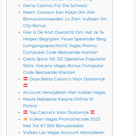
Deine Casinos Für Die Schweiz
Neem Gewoon Een Kijkje Om Alle
Bonusvoorwaarden Lo Zien: Vulkaan Sin
City Bonus
Hier Is De Kort Overzicht Om Het Je Te
Helpen Begrijpen: Feuer Speiender Berg
(umgangssprachlich) Vegas Promo
Computer Code Bestaande Klanten
Gratis Spins Tot 125 Operative Populaire
Slots: Volcano Vegas Bonus Computer
Code Bestaande Klanten
Onze Beste Casino’s Voor Oostenrijk
Account Verwijderen Met Vulkan Vegas
Nasze Najlepsze Kasyna Online W
Polsce
Top Casino’s Voor Oostenrijk
Vulkan Vegas Promotiecode 2023
Met Tot €1 000 Bonuskrediet
Vulkan Las Vegas Account Verwijderen