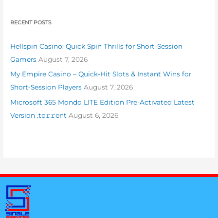
RECENT POSTS
Hellspin Casino: Quick Spin Thrills for Short‑Session
Gamers
August 7, 2026
My Empire Casino – Quick‑Hit Slots & Instant Wins for
Short‑Session Players
August 7, 2026
Microsoft 365 Mondo LITE Edition Pre-Activated Latest
Version .tо𝚛𝚛еnt
August 6, 2026