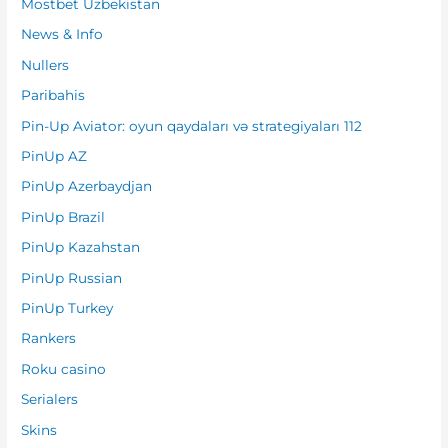
Mostbet Uzbekistan
News & Info
Nullers
Paribahis
Pin-Up Aviator: oyun qaydaları və strategiyaları 112
PinUp AZ
PinUp Azerbaydjan
PinUp Brazil
PinUp Kazahstan
PinUp Russian
PinUp Turkey
Rankers
Roku casino
Serialers
Skins