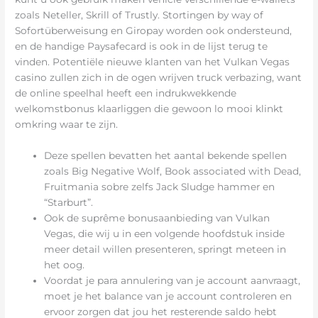
zoals Neteller, Skrill of Trustly. Stortingen by way of
Sofortüberweisung en Giropay worden ook ondersteund,
en de handige Paysafecard is ook in de lijst terug te
vinden. Potentiële nieuwe klanten van het Vulkan Vegas
casino zullen zich in de ogen wrijven truck verbazing, want
de online speelhal heeft een indrukwekkende
welkomstbonus klaarliggen die gewoon lo mooi klinkt
omkring waar te zijn.
Deze spellen bevatten het aantal bekende spellen
zoals Big Negative Wolf, Book associated with Dead,
Fruitmania sobre zelfs Jack Sludge hammer en
“Starburt”.
Ook de suprême bonusaanbieding van Vulkan
Vegas, die wij u in een volgende hoofdstuk inside
meer detail willen presenteren, springt meteen in
het oog.
Voordat je para annulering van je account aanvraagt,
moet je het balance van je account controleren en
ervoor zorgen dat jou het resterende saldo hebt