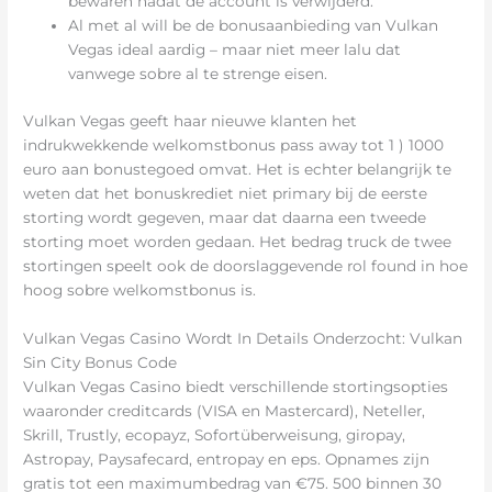
bewaren nadat de account is verwijderd.
Al met al will be de bonusaanbieding van Vulkan
Vegas ideal aardig – maar niet meer lalu dat
vanwege sobre al te strenge eisen.
Vulkan Vegas geeft haar nieuwe klanten het
indrukwekkende welkomstbonus pass away tot 1 ) 1000
euro aan bonustegoed omvat. Het is echter belangrijk te
weten dat het bonuskrediet niet primary bij de eerste
storting wordt gegeven, maar dat daarna een tweede
storting moet worden gedaan. Het bedrag truck de twee
stortingen speelt ook de doorslaggevende rol found in hoe
hoog sobre welkomstbonus is.
Vulkan Vegas Casino Wordt In Details Onderzocht: Vulkan
Sin City Bonus Code
Vulkan Vegas Casino biedt verschillende stortingsopties
waaronder creditcards (VISA en Mastercard), Neteller,
Skrill, Trustly, ecopayz, Sofortüberweisung, giropay,
Astropay, Paysafecard, entropay en eps. Opnames zijn
gratis tot een maximumbedrag van €75. 500 binnen 30