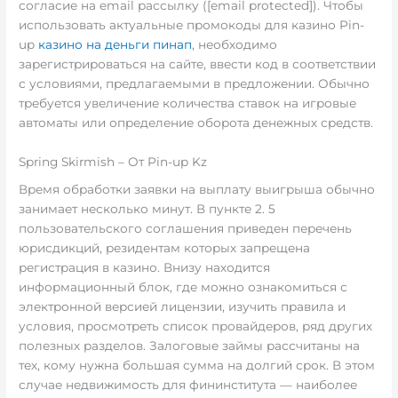
согласие на email рассылку ([email protected]). Чтобы
использовать актуальные промокоды для казино Pin-
up
казино на деньги пинап
, необходимо
зарегистрироваться на сайте, ввести код в соответствии
с условиями, предлагаемыми в предложении. Обычно
требуется увеличение количества ставок на игровые
автоматы или определение оборота денежных средств.
Spring Skirmish – От Pin-up Kz
Время обработки заявки на выплату выигрыша обычно
занимает несколько минут. В пункте 2. 5
пользовательского соглашения приведен перечень
юрисдикций, резидентам которых запрещена
регистрация в казино. Внизу находится
информационный блок, где можно ознакомиться с
электронной версией лицензии, изучить правила и
условия, просмотреть список провайдеров, ряд других
полезных разделов. Залоговые займы рассчитаны на
тех, кому нужна большая сумма на долгий срок. В этом
случае недвижимость для фининститута — наиболее