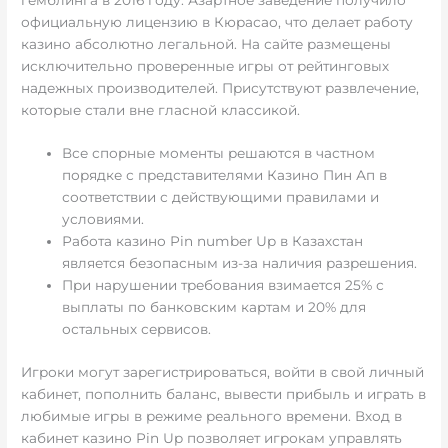
официальную лицензию в Кюрасао, что делает работу
казино абсолютно легальной. На сайте размещены
исключительно проверенные игры от рейтинговых
надежных производителей. Присутствуют развлечение,
которые стали вне гласной классикой.
Все спорные моменты решаются в частном
порядке с представителями Казино Пин Ап в
соответствии с действующими правилами и
условиями.
Работа казино Pin number Up в Казахстан
является безопасным из-за наличия разрешения.
При нарушении требования взимается 25% с
выплаты по банковским картам и 20% для
остальных сервисов.
Игроки могут зарегистрироваться, войти в свой личный
кабинет, пополнить баланс, вывести прибыль и играть в
любимые игры в режиме реального времени. Вход в
кабинет казино Pin Up позволяет игрокам управлять