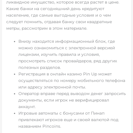
ликвидное имущество, которое всегда растет в цене.
Какие банки на сегодняшний день кредитуют
население, где самые выгодные условия и о чем
следует помнить, отдавая банку свои квадратные
метры, рассмотрим в этом материале.
Внизу находится информационный блок, где
можно ознакомиться с электронной версией
лицензии, изучить правила и условия,
просмотреть список провайдеров, ряд других
полезных разделов.
Регистрация в онлайн казино Pin Up может
осуществляться по номеру мобильного телефона
или адресу электронной почты.
Оператор вправе перед выводом денег запросить
документы, если игрок не верифицировал
аккаунт.
Игровые автоматы с бонусами от Пинап
привлекают игроков еще и своей валютой под
названием Pincoins.