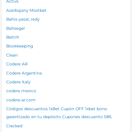
Activs
Azerbajany Mostbet
Bahis-yasal_redy
Bahsegel
Bettilt
Bookkeeping
Clean
Codere AR
Codere Argentina
Codere Italy
codere mexico
codere-ar.com
Códigos descuentos 1xBet Cupón OFF 1xbet bono
garantizado en tu depósito Cupones descuento 586
Cracked