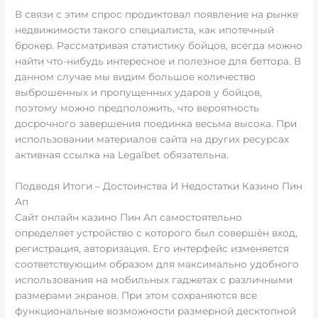
В связи с этим спрос продиктовал появление на рынке
недвижимости такого специалиста, как ипотечный
брокер. Рассматривая статистику бойцов, всегда можно
найти что-нибудь интересное и полезное для беттора. В
данном случае мы видим большое количество
выброшенных и пропущенных ударов у бойцов,
поэтому можно предположить, что вероятность
досрочного завершения поединка весьма высока. При
использовании материалов сайта на других ресурсах
активная ссылка на Legalbet обязательна.
Подводя Итоги – Достоинства И Недостатки Казино Пин
Ап
Сайт онлайн казино Пин Ап самостоятельно
определяет устройство с которого был совершён вход,
регистрация, авторизация. Его интерфейс изменяется
соответствующим образом для максимально удобного
использования на мобильных гаджетах с различными
размерами экранов. При этом сохраняются все
функциональные возможности размерной десктопной