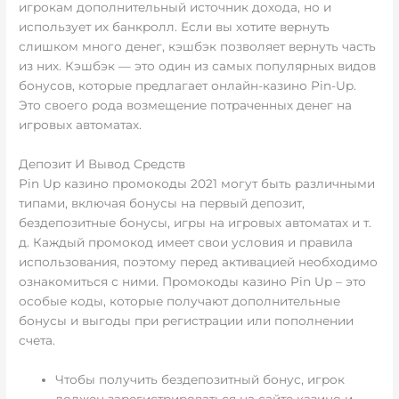
игрокам дополнительный источник дохода, но и
использует их банкролл. Если вы хотите вернуть
слишком много денег, кэшбэк позволяет вернуть часть
из них. Кэшбэк — это один из самых популярных видов
бонусов, которые предлагает онлайн-казино Pin-Up.
Это своего рода возмещение потраченных денег на
игровых автоматах.
Депозит И Вывод Средств
Pin Up казино промокоды 2021 могут быть различными
типами, включая бонусы на первый депозит,
бездепозитные бонусы, игры на игровых автоматах и ​​т.
д. Каждый промокод имеет свои условия и правила
использования, поэтому перед активацией необходимо
ознакомиться с ними. Промокоды казино Pin Up – это
особые коды, которые получают дополнительные
бонусы и выгоды при регистрации или пополнении
счета.
Чтобы получить бездепозитный бонус, игрок
должен зарегистрироваться на сайте казино и