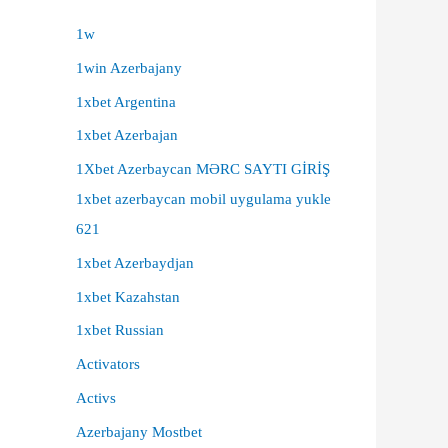
c
1w
h
1win Azerbajany
f
1xbet Argentina
o
1xbet Azerbajan
r
1Xbet Azerbaycan MƏRC SAYTI GİRİŞ
:
1xbet azerbaycan mobil uygulama yukle
621
1xbet Azerbaydjan
1xbet Kazahstan
1xbet Russian
Activators
Activs
Azerbajany Mostbet