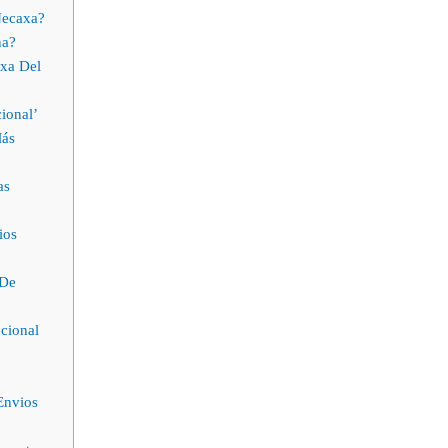
Necaxa?
na?
axa Del
ional’
Más
as
ios
 De
cional
Envios