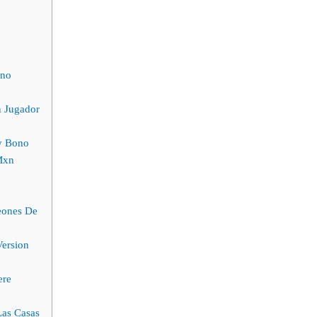
ino
n Jugador
y Bono
Mxn
eones De
Version
ere
Las Casas