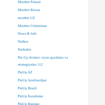
Mostbet Poland
Mostbet Russia
mostbet UZ
Mostbet Uzbekistan
News & Info
Nullers
Paribahis
Pin-Up Aviator: oyun qaydaları və
strategiyaları 112
PinUp AZ
PinUp Azerbaydjan
PinUp Brazil
PinUp Kazahstan
PinUp Russian