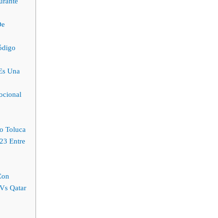
urante
De
ódigo
Es Una
ocional
go Toluca
23 Entre
Con
Vs Qatar