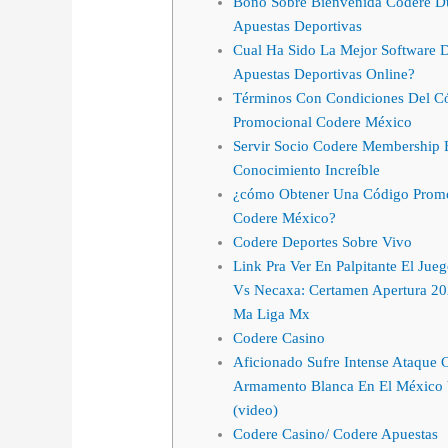
Bono Sobre Bienvenida Codere D
Apuestas Deportivas
Cual Ha Sido La Mejor Software 
Apuestas Deportivas Online?
Términos Con Condiciones Del C
Promocional Codere México
Servir Socio Codere Membership 
Conocimiento Increíble
¿cómo Obtener Una Código Prom
Codere México?
Codere Deportes Sobre Vivo
Link Pra Ver En Palpitante El Jue
Vs Necaxa: Certamen Apertura 20
Ma Liga Mx
Codere Casino
Aficionado Sufre Intense Ataque 
Armamento Blanca En El México 
(video)
Codere Casino/ Codere Apuestas