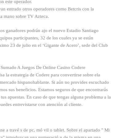
on este operador.
yan entrado otros operadores como Betcris con la
la mano sobre TV Azteca.
los ganadores podrán ajo el nuevo Estadio Santiago
quipos participantes, 32 de los cuales ya se están
imo 23 de julio en el ‘Gigante de Acero’, sede del Club
s Sumado A Juegos De Online Casino Codere
a la estrategia de Codere para convertirse sobre ela
e mercado hispanohablante. Si aún no provides escuchado
mos sus beneficios. Estamos seguros de que encontrarás
 tus apuestas. En caso de que tengas alguna problema a la
uedes entrevistarse con atención al cliente.
ine a travé s de pc, mó vil o tablet. Sobre el apartado " Mi
jeta" introduzcan una numeració n de la misma en una