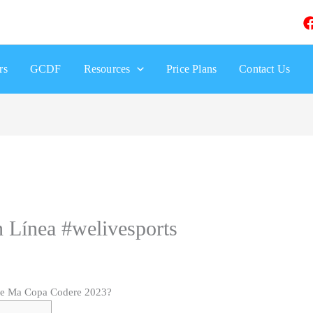
rs
GCDF
Resources
Price Plans
Contact Us
 Línea #welivesports
re Ma Copa Codere 2023?