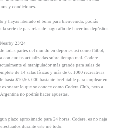
rminos y condiciones.
do y hayas liberado el bono para bienvenida, podrás
n la serie de pasarelas de pago afin de hacer tus depósitos.
 Nearby 23/24
de todas partes del mundo en deportes asi como fútbol,
a con cuotas actualizadas sobre tiempo real. Codere
actualmente el manipulador más grande para salas de
plete de 14 salas físicas y más de 6. 1000 recreativas.
 de hasta $10,50. 000 bastante irrefutable para emplear en
e exonerar lo que se conoce como Codere Club, pero a
 Argentina no podrás hacer apuestas.
algun plazo aproximado para 24 horas. Codere. es no naja
 efectuados durante este mé todo.