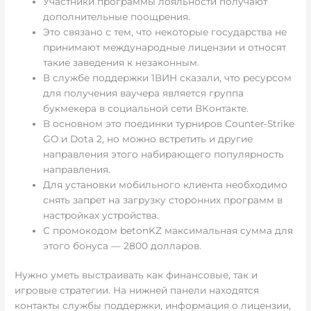
Участники программы лояльности получают
дополнительные поощрения.
Это связано с тем, что некоторые государства не
принимают международные лицензии и относят
такие заведения к незаконным.
В службе поддержки 1ВИН сказали, что ресурсом
для получения ваучера является группа
букмекера в социальной сети ВКонтакте.
В основном это поединки турниров Counter-Strike
GO и Dota 2, но можно встретить и другие
направления этого набирающего популярность
направления.
Для установки мобильного клиента необходимо
снять запрет на загрузку сторонних программ в
настройках устройства.
С промокодом betonKZ максимальная сумма для
этого бонуса — 2800 долларов.
Нужно уметь выстраивать как финансовые, так и
игровые стратегии. На нижней панели находятся
контакты службы поддержки, информация о лицензии,