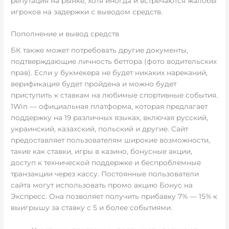
репутация на рынке, хотя иногда и встречаются жалобы
игроков на задержки с выводом средств.
Пополнение и вывод средств
БК также может потребовать другие документы,
подтверждающие личность беттора (фото водительских
прав). Если у букмекера не будет никаких нареканий,
верификация будет пройдена и можно будет
приступить к ставкам на любимые спортивные события.
1Win — официальная платформа, которая предлагает
поддержку на 19 различных языках, включая русский,
украинский, казахский, польский и другие. Сайт
предоставляет пользователям широкие возможности,
такие как ставки, игры в казино, бонусные акции,
доступ к технической поддержке и беспроблемные
транзакции через кассу. Постоянные пользователи
сайта могут использовать промо акцию Бонус на
Экспресс. Она позволяет получить прибавку 7% — 15% к
выигрышу за ставку с 5 и более событиями.