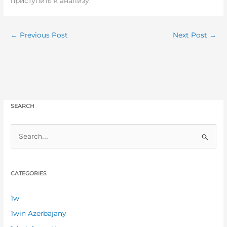
приступить к анализу.
←
Previous Post
Next Post
→
SEARCH
S
e
a
CATEGORIES
r
c
1w
h
1win Azerbajany
f