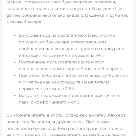
Маржа, которую взимает букмекерская компания,
составляет от пяти до семи процентов. В разделе Live
games собраны несколько видов блэкджека и рулетки,
а также баккара.
Бонусный код на бесплатную ставку можно
получить от букмекера в персональном
сообщении или выиграть в одном из конкурсов
или акций на сайте или в соцсетях 1Win.
Постоянные пользователи сайта могут
использовать промо акцию Бонус на Экспресс.
При этом по большинству остальных футбольных
лиг маржа как на исходы, так и на тоталы
держится на отметке 7-8%.
Бонус БК необходимо проставить одиночным
пари с коэффициентом от 3.
Вы можете играть в слоты, блэкджек, рулетку, баккара,
покер, сик бо, кости, и другие игры. Программа
лояльности букмекера 1win распространяется только
на игры казино. Вы можете играть на реальные деньги