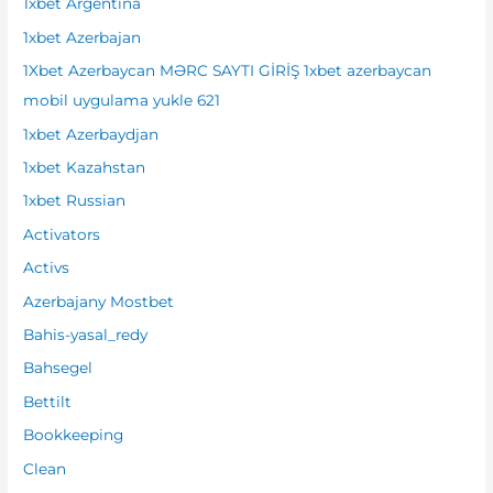
1xbet Argentina
o
1xbet Azerbajan
r
1Xbet Azerbaycan MƏRC SAYTI GİRİŞ 1xbet azerbaycan
:
mobil uygulama yukle 621
1xbet Azerbaydjan
1xbet Kazahstan
1xbet Russian
Activators
Activs
Azerbajany Mostbet
Bahis-yasal_redy
Bahsegel
Bettilt
Bookkeeping
Clean