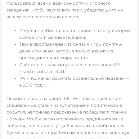
пользоваться всеми возможностями игорного
заведения. Чтобы заключить пари, убедитесь, что на
вашем счете достаточно средств.
Регулярно 1Вин проводит акции, на кону которых
всегда стоят ценные подарки.
Такие простые правила онлайн игры понятны
даже новичкам, которые только решились
присоединиться к миру азарта.
Сайтом со ставками управляет компания MFI
Investments Limited.
1Win KZ начал работать сравнительно недавно —
в 2016 году.
Помимо ставок на спорт, БК 1Win также предлагает
специальные ставки на культурные и политические
события, например предсказание победителя премии
«Оскар». Чтобы легко отслеживать предпочитаемые
события, клиенты могут добавлять их в «Избранное».
Букмекерская контора 1win имеет достаточно хорошую