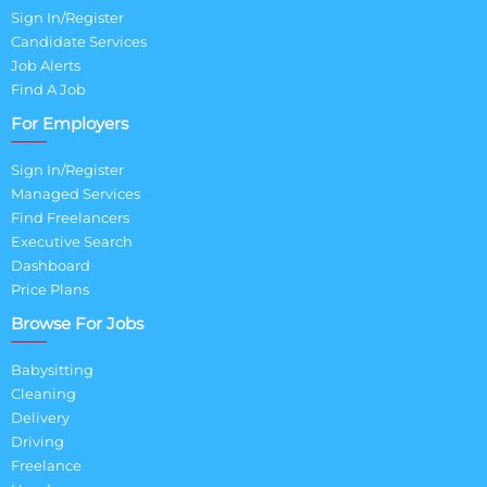
Sign In/Register
Candidate Services
Job Alerts
Find A Job
For Employers
Sign In/Register
Managed Services
Find Freelancers
Executive Search
Dashboard
Price Plans
Browse For Jobs
Babysitting
Cleaning
Delivery
Driving
Freelance