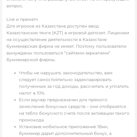
вопрос.
Live и прематч
Для игроков из Казахстана доступен ввод
Казахстанских тенге (KZT) в игровой депозит. Лицензии
на осуществление деятельности в Казахстане
букмекерская фирма не имеет. Поэтому пользователи
вынуждены пользоваться “сайтами-зеркалами”
букмекерской фирмы.
Чтобы не нарушать законодательство, вам
следует самостоятельно задекларировать
полученные за год доходы, рассчитать и уплатить
налог в 10%.
Если ваучер предназначен для прямого
зачисления бонусных средств – они отобразятся
на табло бонусного счета после активации такого
промокода.
Установив мобильное приложение 1Вин,
букмекер дарит дополнительный бонус, а