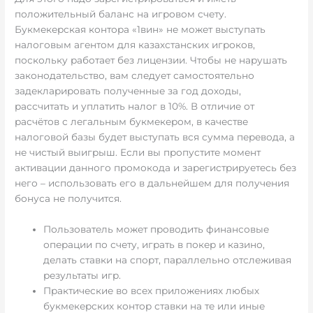
положительный баланс на игровом счету.
Букмекерская контора «1вин» не может выступать
налоговым агентом для казахстанских игроков,
поскольку работает без лицензии. Чтобы не нарушать
законодательство, вам следует самостоятельно
задекларировать полученные за год доходы,
рассчитать и уплатить налог в 10%. В отличие от
расчётов с легальным букмекером, в качестве
налоговой базы будет выступать вся сумма перевода, а
не чистый выигрыш. Если вы пропустите момент
активации данного промокода и зарегистрируетесь без
него – использовать его в дальнейшем для получения
бонуса не получится.
Пользователь может проводить финансовые
операции по счету, играть в покер и казино,
делать ставки на спорт, параллельно отслеживая
результаты игр.
Практические во всех приложениях любых
букмекерских контор ставки на те или иные