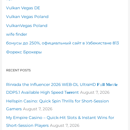
Vulkan Vegas DE
Vulkan Vegas Poland
VulkanVegas Poland
wife finder
бонусы до 250%, официальный сайт в Узбекистане 813
Форекс Брокеры
RECENT POSTS
Rinrada the Influencer 2026 WEB-DL UltraHD 𝐅𝚞𝐥𝐥 𝐌𝐨𝚟𝐢𝐞
DDP5.1 Available High Speed T𝐨𝐫𝐫ent
August 7, 2026
Hellspin Casino: Quick Spin Thrills for Short‑Session
Gamers
August 7, 2026
My Empire Casino – Quick‑Hit Slots & Instant Wins for
Short‑Session Players
August 7, 2026