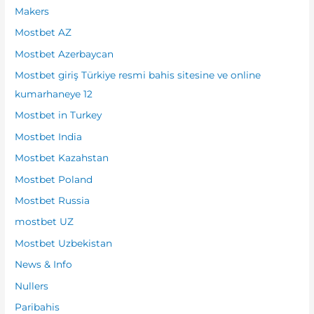
Makers
Mostbet AZ
Mostbet Azerbaycan
Mostbet giriş Türkiye resmi bahis sitesine ve online
kumarhaneye 12
Mostbet in Turkey
Mostbet India
Mostbet Kazahstan
Mostbet Poland
Mostbet Russia
mostbet UZ
Mostbet Uzbekistan
News & Info
Nullers
Paribahis