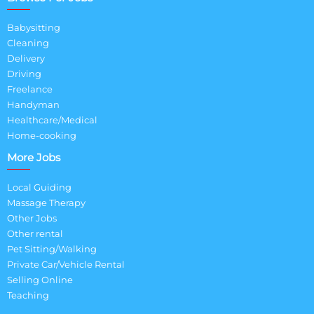
Babysitting
Cleaning
Delivery
Driving
Freelance
Handyman
Healthcare/Medical
Home-cooking
More Jobs
Local Guiding
Massage Therapy
Other Jobs
Other rental
Pet Sitting/Walking
Private Car/Vehicle Rental
Selling Online
Teaching