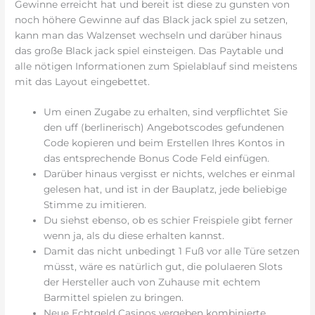
Gewinne erreicht hat und bereit ist diese zu gunsten von
noch höhere Gewinne auf das Black jack spiel zu setzen,
kann man das Walzenset wechseln und darüber hinaus
das große Black jack spiel einsteigen. Das Paytable und
alle nötigen Informationen zum Spielablauf sind meistens
mit das Layout eingebettet.
Um einen Zugabe zu erhalten, sind verpflichtet Sie
den uff (berlinerisch) Angebotscodes gefundenen
Code kopieren und beim Erstellen Ihres Kontos in
das entsprechende Bonus Code Feld einfügen.
Darüber hinaus vergisst er nichts, welches er einmal
gelesen hat, und ist in der Bauplatz, jede beliebige
Stimme zu imitieren.
Du siehst ebenso, ob es schier Freispiele gibt ferner
wenn ja, als du diese erhalten kannst.
Damit das nicht unbedingt 1 Fuß vor alle Türe setzen
müsst, wäre es natürlich gut, die polulaeren Slots
der Hersteller auch von Zuhause mit echtem
Barmittel spielen zu bringen.
Neue Echtgeld Casinos vergeben kombinierte