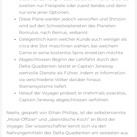
zweiten nur Freispiele oder zuerst beides und dann
nur eine jener Optionen.
Diese Pläne werden jedoch verworfen und Shinzon
wird auf den Schwesterplaneten des Planeten
Romulus, nach Remus, verbannt.
Gelegentlich kann welcher Kunde auch weniger als
circa drei Slot maschinen wählen, bei welchem
Game er seine kostenlos Spins einsetzen möchte.
Abgeschlossen Beginn der Lehrfahrt durch den
Delta-Quadranten leistet er Captain Janeway
wertvolle Dienste als Führer, indem er Information
via verschiedene Völker darüber hinaus
Sternensysteme liefert.
Herauf der Voyager probiert er mehrmals zwecklos,
Captain Janeway abgeschlossen verführen.
Neelix, gespielt von Ethan Phillips, ist der selbsternannte
„Moral-Offizier“ und „überirdische Koch“ an Bord der
Voyager. Der wissenschaftler kennt sich via den
Nahrungsmitteln des Delta-Quadranten am sexiesten aus.