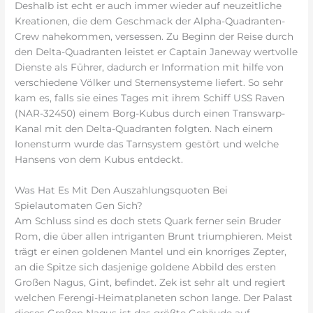
Deshalb ist echt er auch immer wieder auf neuzeitliche
Kreationen, die dem Geschmack der Alpha-Quadranten-
Crew nahekommen, versessen. Zu Beginn der Reise durch
den Delta-Quadranten leistet er Captain Janeway wertvolle
Dienste als Führer, dadurch er Information mit hilfe von
verschiedene Völker und Sternensysteme liefert. So sehr
kam es, falls sie eines Tages mit ihrem Schiff USS Raven
(NAR-32450) einem Borg-Kubus durch einen Transwarp-
Kanal mit den Delta-Quadranten folgten. Nach einem
Ionensturm wurde das Tarnsystem gestört und welche
Hansens von dem Kubus entdeckt.
Was Hat Es Mit Den Auszahlungsquoten Bei
Spielautomaten Gen Sich?
Am Schluss sind es doch stets Quark ferner sein Bruder
Rom, die über allen intriganten Brunt triumphieren. Meist
trägt er einen goldenen Mantel und ein knorriges Zepter,
an die Spitze sich dasjenige goldene Abbild des ersten
Großen Nagus, Gint, befindet. Zek ist sehr alt und regiert
welchen Ferengi-Heimatplaneten schon lange. Der Palast