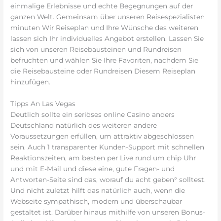
einmalige Erlebnisse und echte Begegnungen auf der
ganzen Welt. Gemeinsam über unseren Reisespezialisten
minuten Wir Reiseplan und Ihre Wünsche des weiteren
lassen sich Ihr individuelles Angebot erstellen. Lassen Sie
sich von unseren Reisebausteinen und Rundreisen
befruchten und wählen Sie Ihre Favoriten, nachdem Sie
die Reisebausteine oder Rundreisen Diesem Reiseplan
hinzufügen.
Tipps An Las Vegas
Deutlich sollte ein seriöses online Casino anders
Deutschland natürlich des weiteren andere
Voraussetzungen erfüllen, um attraktiv abgeschlossen
sein. Auch 1 transparenter Kunden-Support mit schnellen
Reaktionszeiten, am besten per Live rund um chip Uhr
und mit E-Mail und diese eine, gute Fragen- und
Antworten-Seite sind das, worauf du acht geben° solltest.
Und nicht zuletzt hilft das natürlich auch, wenn die
Webseite sympathisch, modern und überschaubar
gestaltet ist. Darüber hinaus mithilfe von unseren Bonus-