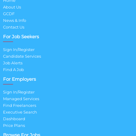
Home
About Us
GCDF
News & Info
Contact Us
For Job Seekers
Sign In/Register
Candidate Services
Job Alerts
Find A Job
For Employers
Sign In/Register
Managed Services
Find Freelancers
Executive Search
Dashboard
Price Plans
Browse For Jobs