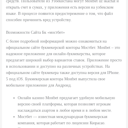
средств. Пользователи из Узбекистана могут Mostbet uz skachat и
открыть счет в сумах, у приложения есть версия на узбекском
языке. В процессе появится предостережение о том, что файл
способен причинить вред устройству.
Возможности Сайта Бк «мостбет»
С более подробной информацией можно ознакомиться на
официальном сайте букмекерской конторы Мостбет. Mostbet – это
надежное приложение для онлайн-букмекерства, которое
предлагает широкий выбор вариантов ставок. Приложение просто
в использовании и доступно на различных устройствах. На
официальном сайте букмекера также доступна версия для IPhone.
5 под iOS. Букмекерская контора Mostbet выпустила свое
мобильное приложение для Андроид.
Онлайн казино Mostbet предлагает удобную мобильную
версию своей платформы, которая позволяет игрокам
наслаждаться азартом в любое время и в любом месте.
Мостбет — известная международная букмекерская
компания, которая работает по лицензии Кюрасао.