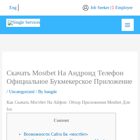
Skip
Eng
Job Seeker
|
Employer
to
content
Скачать Mostbet На Андроид Телефон
Официальное Букмекерское Приложение
/
Uncategorized
/ By
bangde
Как Скачать Мостбет На Айфон: Обзор Приложения Mostbet Для
Ios
Content
Возможности Сайта Бк «мостбет»