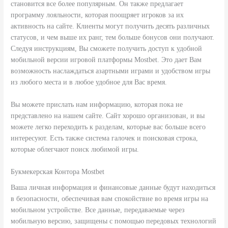
становится все более популярным. Он также предлагает
программу лояльности, которая поощряет игроков за их
активность на сайте. Клиенты могут получить десять различных
статусов, и чем выше их ранг, тем больше бонусов они получают.
Следуя инструкциям, Вы сможете получить доступ к удобной
мобильной версии игровой платформы Mostbet. Это дает Вам
возможность наслаждаться азартными играми и удобством игры
из любого места и в любое удобное для Вас время.
Вы можете прислать нам информацию, которая пока не
представлено на нашем сайте. Сайт хорошо организован, и вы
можете легко переходить к разделам, которые вас больше всего
интересуют. Есть также система галочек и поисковая строка,
которые облегчают поиск любимой игры.
Букмекерская Контора Mostbet
Ваша личная информация и финансовые данные будут находиться
в безопасности, обеспечивая вам спокойствие во время игры на
мобильном устройстве. Все данные, передаваемые через
мобильную версию, защищены с помощью передовых технологий