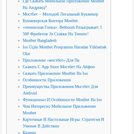
Где Скачать Мобильное Приложение Mostbet
На Андроид?
Мостбет − Молодой Легальный Букмекер
Букмекерская Контора Mostbet
«теннисная Гонка»: Betboom Разыгрывает 1
500 Фрибетов За Ставки На Теннис!
Mostbet Bangladesh
Ios Üçün Mostbet Proqramını Haradan Yükləmək
Olar
Приложение «мостбет» Для Пк
Скачать С App Store Мостбет На Айфон
Скачать Приложение Mostbet На Ios
Особенности Приложения
Преимущества Приложения Мостбет Для
Android
Функционал И Особенности Mostbet На Ios
Чем Интересно Мобильное Приложение
Mostbet
Карточные И Настольные Игры: Стратегия И
Умение В Действии
Казино