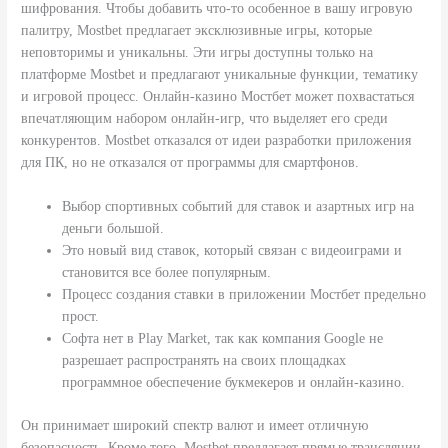
шифрования. Чтобы добавить что-то особенное в вашу игровую
палитру, Mostbet предлагает эксклюзивные игры, которые
неповторимы и уникальны. Эти игры доступны только на
платформе Mostbet и предлагают уникальные функции, тематику
и игровой процесс. Онлайн-казино Мостбет может похвастаться
впечатляющим набором онлайн-игр, что выделяет его среди
конкурентов. Mostbet отказался от идеи разработки приложения
для ПК, но не отказался от программы для смартфонов.
Выбор спортивных событий для ставок и азартных игр на
деньги большой.
Это новый вид ставок, который связан с видеоиграми и
становится все более популярным.
Процесс создания ставки в приложении Мостбет предельно
прост.
Софта нет в Play Market, так как компания Google не
разрешает распространять на своих площадках
программное обеспечение букмекеров и онлайн-казино.
Он принимает широкий спектр валют и имеет отличную
безопасность. Кроме того, Mostbet предлагает прямые трансляции