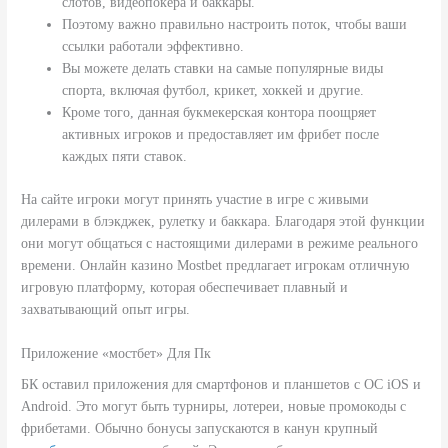
слотов, видеопокера и баккары.
Поэтому важно правильно настроить поток, чтобы ваши
ссылки работали эффективно.
Вы можете делать ставки на самые популярные виды
спорта, включая футбол, крикет, хоккей и другие.
Кроме того, данная букмекерская контора поощряет
активных игроков и предоставляет им фрибет после
каждых пяти ставок.
На сайте игроки могут принять участие в игре с живыми
дилерами в блэкджек, рулетку и баккара. Благодаря этой функции
они могут общаться с настоящими дилерами в режиме реального
времени. Онлайн казино Mostbet предлагает игрокам отличную
игровую платформу, которая обеспечивает плавный и
захватывающий опыт игры.
Приложение «мостбет» Для Пк
БК оставил приложения для смартфонов и планшетов с ОС iOS и
Android. Это могут быть турниры, лотереи, новые промокоды с
фрибетами. Обычно бонусы запускаются в канун крупный