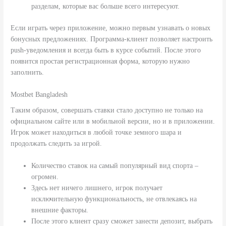
разделам, которые вас больше всего интересуют.
Если играть через приложение, можно первым узнавать о новых
бонусных предложениях. Программа-клиент позволяет настроить
push-уведомления и всегда быть в курсе событий. После этого
появится простая регистрационная форма, которую нужно
заполнить.
Mostbet Bangladesh
Таким образом, совершать ставки стало доступно не только на
официальном сайте или в мобильной версии, но и в приложении.
Игрок может находиться в любой точке земного шара и
продолжать следить за игрой.
Количество ставок на самый популярный вид спорта –
огромен.
Здесь нет ничего лишнего, игрок получает
исключительную функциональность, не отвлекаясь на
внешние факторы.
После этого клиент сразу сможет занести депозит, выбрать