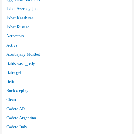
1xbet Azerbaydjan
1xbet Kazahstan
1xbet Russian
Activators
Activs
Azerbajany Mostbet
Bahis-yasal_redy
Bahsegel
Bettilt
Bookkeeping
Clean
Codere AR
Codere Argentina
Codere Italy