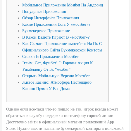
Мобильное Приложение Mostbet На Андроид
Популрные Приложения
Обзор Интерфейса Приложения
Какие Приложения Есть У «мостбет»?
Букмекерское Приложение
В Какой Валюте Играют В «мостбет»?
Как Скачать Приложение «мостбет» На Пк С
Официального Сайта Букмекерской Конторы
Ставки В Приложении Мостбет
“гейм, Сет, Фрибет! ”: Горячая Акция К
Уимблдону От Бк “мелбет”
Открыть Мобильную Версию Мостбет
Живое Казино: Атмосфера Настоящего
Казино Прямо У Вас Дома
Однако если все-таки что-то пошло не так, игрок всегда может
обратиться в службу поддержки по телефону горячей линии.
Достаточно зайти в официальный магазин приложений App
Store. Нужно ввести название букмекерской конторы в поисковой