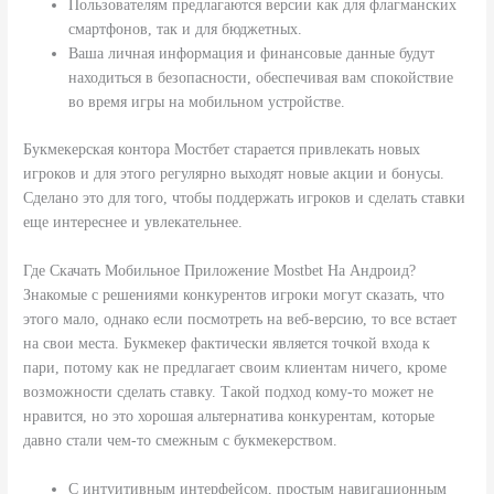
Пользователям предлагаются версии как для флагманских
смартфонов, так и для бюджетных.
Ваша личная информация и финансовые данные будут
находиться в безопасности, обеспечивая вам спокойствие
во время игры на мобильном устройстве.
Букмекерская контора Мостбет старается привлекать новых
игроков и для этого регулярно выходят новые акции и бонусы.
Сделано это для того, чтобы поддержать игроков и сделать ставки
еще интереснее и увлекательнее.
Где Скачать Мобильное Приложение Mostbet На Андроид?
Знакомые с решениями конкурентов игроки могут сказать, что
этого мало, однако если посмотреть на веб-версию, то все встает
на свои места. Букмекер фактически является точкой входа к
пари, потому как не предлагает своим клиентам ничего, кроме
возможности сделать ставку. Такой подход кому-то может не
нравится, но это хорошая альтернатива конкурентам, которые
давно стали чем-то смежным с букмекерством.
С интуитивным интерфейсом, простым навигационным