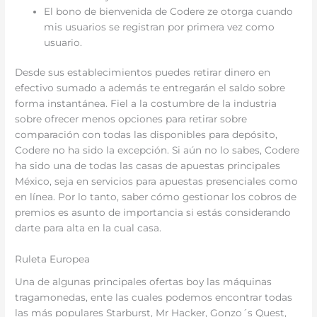
El bono de bienvenida de Codere ze otorga cuando
mis usuarios se registran por primera vez como
usuario.
Desde sus establecimientos puedes retirar dinero en
efectivo sumado a además te entregarán el saldo sobre
forma instantánea. Fiel a la costumbre de la industria
sobre ofrecer menos opciones para retirar sobre
comparación con todas las disponibles para depósito,
Codere no ha sido la excepción. Si aún no lo sabes, Codere
ha sido una de todas las casas de apuestas principales
México, seja en servicios para apuestas presenciales como
en línea. Por lo tanto, saber cómo gestionar los cobros de
premios es asunto de importancia si estás considerando
darte para alta en la cual casa.
Ruleta Europea
Una de algunas principales ofertas boy las máquinas
tragamonedas, ente las cuales podemos encontrar todas
las más populares Starburst, Mr Hacker, Gonzo´s Quest,