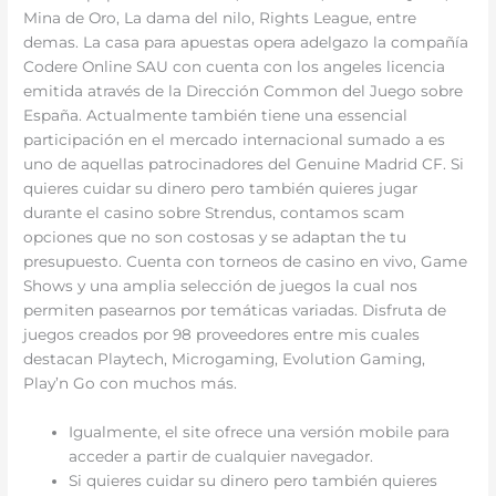
Mina de Oro, La dama del nilo, Rights League, entre
demas. La casa para apuestas opera adelgazo la compañía
Codere Online SAU con cuenta con los angeles licencia
emitida através de la Dirección Common del Juego sobre
España. Actualmente también tiene una essencial
participación en el mercado internacional sumado a es
uno de aquellas patrocinadores del Genuine Madrid CF. Si
quieres cuidar su dinero pero también quieres jugar
durante el casino sobre Strendus, contamos scam
opciones que no son costosas y se adaptan the tu
presupuesto. Cuenta con torneos de casino en vivo, Game
Shows y una amplia selección de juegos la cual nos
permiten pasearnos por temáticas variadas. Disfruta de
juegos creados por 98 proveedores entre mis cuales
destacan Playtech, Microgaming, Evolution Gaming,
Play’n Go con muchos más.
Igualmente, el site ofrece una versión mobile para
acceder a partir de cualquier navegador.
Si quieres cuidar su dinero pero también quieres