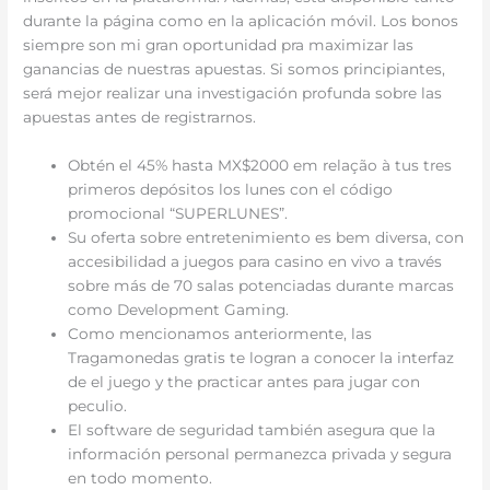
durante la página como en la aplicación móvil. Los bonos
siempre son mi gran oportunidad pra maximizar las
ganancias de nuestras apuestas. Si somos principiantes,
será mejor realizar una investigación profunda sobre las
apuestas antes de registrarnos.
Obtén el 45% hasta MX$2000 em relação à tus tres
primeros depósitos los lunes con el código
promocional “SUPERLUNES”.
Su oferta sobre entretenimiento es bem diversa, con
accesibilidad a juegos para casino en vivo a través
sobre más de 70 salas potenciadas durante marcas
como Development Gaming.
Como mencionamos anteriormente, las
Tragamonedas gratis te logran a conocer la interfaz
de el juego y the practicar antes para jugar con
peculio.
El software de seguridad también asegura que la
información personal permanezca privada y segura
en todo momento.