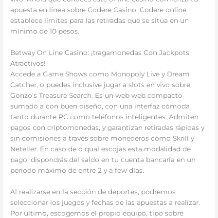
apuesta en línea sobre Codere Casino. Codere online
establece límites para las retiradas que se sitúa en un
mínimo de 10 pesos.
Betway On Line Casino: ¡tragamonedas Con Jackpots
Atractivos!
Accede a Game Shows como Monopoly Live y Dream
Catcher, o puedes inclusive jugar a slots en vivo sobre
Gonzo’s Treasure Search. Es un web web compacto
sumado a con buen diseño, con una interfaz cómoda
tanto durante PC como teléfonos inteligentes. Admiten
pagos con criptomonedas, y garantizan retiradas rápidas y
sin comisiones a través sobre monederos cómo Skrill y
Neteller. En caso de o qual escojas esta modalidad de
pago, dispondrás del saldo en tu cuenta bancaria en un
periodo máximo de entre 2 y a few días.
Al realizarse en la sección de deportes, podremos
seleccionar los juegos y fechas de las apuestas a realizar.
Por último, escogemos el propio equipo, tipo sobre