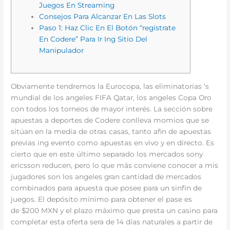
Juegos En Streaming
Consejos Para Alcanzar En Las Slots
Paso 1: Haz Clic En El Botón “regístrate
En Codere” Para Ir Ing Sitio Del
Manipulador
Obviamente tendremos la Eurocopa, las eliminatorias ‘s
mundial de los angeles FIFA Qatar, los angeles Copa Oro
con todos los torneos de mayor interés. La sección sobre
apuestas a deportes de Codere conlleva momios que se
sitúan en la media de otras casas, tanto afin de apuestas
previas ing evento como apuestas en vivo y en directo. Es
cierto que en este último separado los mercados sony
ericsson reducen, pero lo que más conviene conocer a mis
jugadores son los angeles gran cantidad de mercados
combinados para apuesta que posee para un sinfín de
juegos. El depósito mínimo para obtener el pase es
de $200 MXN y el plazo máximo que presta un casino para
completar esta oferta sera de 14 días naturales a partir de