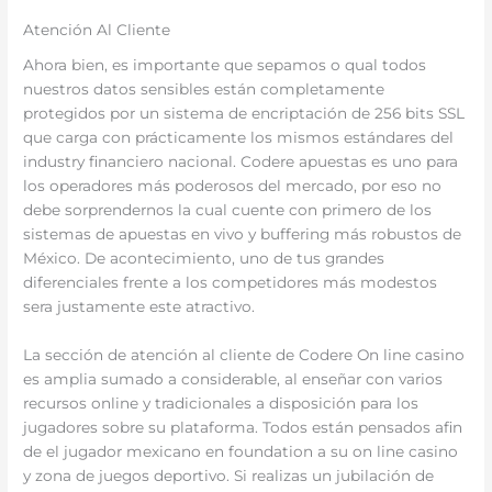
Atención Al Cliente
Ahora bien, es importante que sepamos o qual todos
nuestros datos sensibles están completamente
protegidos por un sistema de encriptación de 256 bits SSL
que carga con prácticamente los mismos estándares del
industry financiero nacional. Codere apuestas es uno para
los operadores más poderosos del mercado, por eso no
debe sorprendernos la cual cuente con primero de los
sistemas de apuestas en vivo y buffering más robustos de
México. De acontecimiento, uno de tus grandes
diferenciales frente a los competidores más modestos
sera justamente este atractivo.
La sección de atención al cliente de Codere On line casino
es amplia sumado a considerable, al enseñar con varios
recursos online y tradicionales a disposición para los
jugadores sobre su plataforma. Todos están pensados afin
de el jugador mexicano en foundation a su on line casino
y zona de juegos deportivo. Si realizas un jubilación de