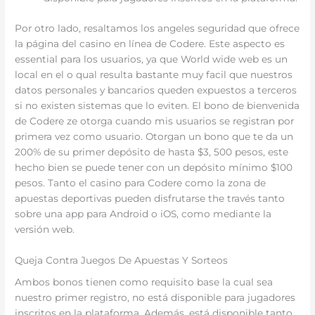
Por otro lado, resaltamos los angeles seguridad que ofrece
la página del casino en línea de Codere. Este aspecto es
essential para los usuarios, ya que World wide web es un
local en el o qual resulta bastante muy facil que nuestros
datos personales y bancarios queden expuestos a terceros
si no existen sistemas que lo eviten. El bono de bienvenida
de Codere ze otorga cuando mis usuarios se registran por
primera vez como usuario. Otorgan un bono que te da un
200% de su primer depósito de hasta $3, 500 pesos, este
hecho bien se puede tener con un depósito mínimo $100
pesos. Tanto el casino para Codere como la zona de
apuestas deportivas pueden disfrutarse the través tanto
sobre una app para Android o iOS, como mediante la
versión web.
Queja Contra Juegos De Apuestas Y Sorteos
Ambos bonos tienen como requisito base la cual sea
nuestro primer registro, no está disponible para jugadores
inscritos en la plataforma. Además, está disponible tanto