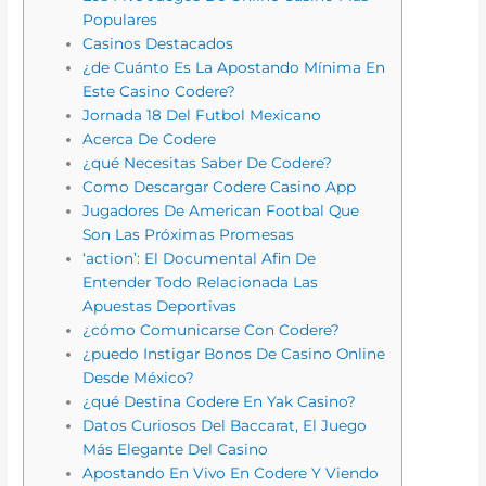
Populares
Casinos Destacados
¿de Cuánto Es La Apostando Mínima En
Este Casino Codere?
Jornada 18 Del Futbol Mexicano
Acerca De Codere
¿qué Necesitas Saber De Codere?
Como Descargar Codere Casino App
Jugadores De American Footbal Que
Son Las Próximas Promesas
‘action’: El Documental Afin De
Entender Todo Relacionada Las
Apuestas Deportivas
¿cómo Comunicarse Con Codere?
¿puedo Instigar Bonos De Casino Online
Desde México?
¿qué Destina Codere En Yak Casino?
Datos Curiosos Del Baccarat, El Juego
Más Elegante Del Casino
Apostando En Vivo En Codere Y Viendo