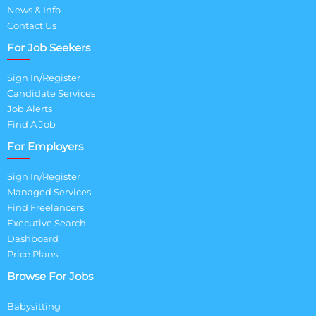
News & Info
Contact Us
For Job Seekers
Sign In/Register
Candidate Services
Job Alerts
Find A Job
For Employers
Sign In/Register
Managed Services
Find Freelancers
Executive Search
Dashboard
Price Plans
Browse For Jobs
Babysitting