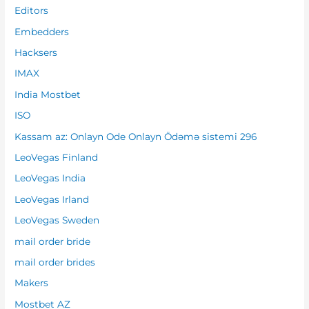
Editors
Embedders
Hacksers
IMAX
India Mostbet
ISO
Kassam az: Onlayn Ode Onlayn Ödəmə sistemi 296
LeoVegas Finland
LeoVegas India
LeoVegas Irland
LeoVegas Sweden
mail order bride
mail order brides
Makers
Mostbet AZ