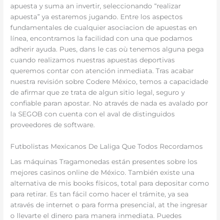
apuesta y suma an invertir, seleccionando “realizar
apuesta” ya estaremos jugando. Entre los aspectos
fundamentales de cualquier asociacion de apuestas en
línea, encontramos la facilidad con una que podamos
adherir ayuda. Pues, dans le cas où tenemos alguna pega
cuando realizamos nuestras apuestas deportivas
queremos contar con atención inmediata. Tras acabar
nuestra revisión sobre Codere México, temos a capacidade
de afirmar que ze trata de algun sitio legal, seguro y
confiable paran apostar. No através de nada es avalado por
la SEGOB con cuenta con el aval de distinguidos
proveedores de software.
Futbolistas Mexicanos De Laliga Que Todos Recordamos
Las máquinas Tragamonedas están presentes sobre los
mejores casinos online de México. También existe una
alternativa de mis books físicos, total para depositar como
para retirar. Es tan fácil como hacer el trámite, ya sea
através de internet o para forma presencial, at the ingresar
o llevarte el dinero para manera inmediata. Puedes