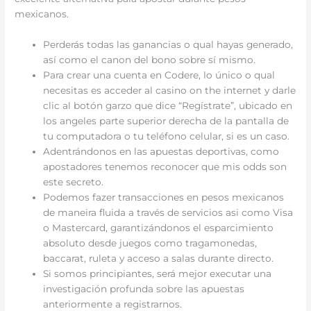
mexicanos.
Perderás todas las ganancias o qual hayas generado,
así como el canon del bono sobre sí mismo.
Para crear una cuenta en Codere, lo único o qual
necesitas es acceder al casino on the internet y darle
clic al botón garzo que dice “Regístrate”, ubicado en
los angeles parte superior derecha de la pantalla de
tu computadora o tu teléfono celular, si es un caso.
Adentrándonos en las apuestas deportivas, como
apostadores tenemos reconocer que mis odds son
este secreto.
Podemos fazer transacciones en pesos mexicanos
de maneira fluida a través de servicios asi como Visa
o Mastercard, garantizándonos el esparcimiento
absoluto desde juegos como tragamonedas,
baccarat, ruleta y acceso a salas durante directo.
Si somos principiantes, será mejor executar una
investigación profunda sobre las apuestas
anteriormente a registrarnos.