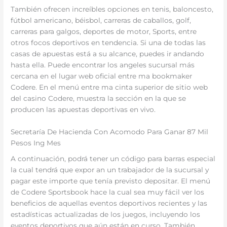
También ofrecen increíbles opciones en tenis, baloncesto,
fútbol americano, béisbol, carreras de caballos, golf,
carreras para galgos, deportes de motor, Sports, entre
otros focos deportivos en tendencia. Si una de todas las
casas de apuestas está a su alcance, puedes ir andando
hasta ella. Puede encontrar los angeles sucursal más
cercana en el lugar web oficial entre ma bookmaker
Codere. En el menú entre ma cinta superior de sitio web
del casino Codere, muestra la sección en la que se
producen las apuestas deportivas en vivo.
Secretaría De Hacienda Con Acomodo Para Ganar 87 Mil
Pesos Ing Mes
A continuación, podrá tener un código para barras especial
la cual tendrá que expor an un trabajador de la sucursal y
pagar este importe que tenía previsto depositar. El menú
de Codere Sportsbook hace la cual sea muy fácil ver los
beneficios de aquellas eventos deportivos recientes y las
estadísticas actualizadas de los juegos, incluyendo los
eventos deportivos que aún están en curso. También