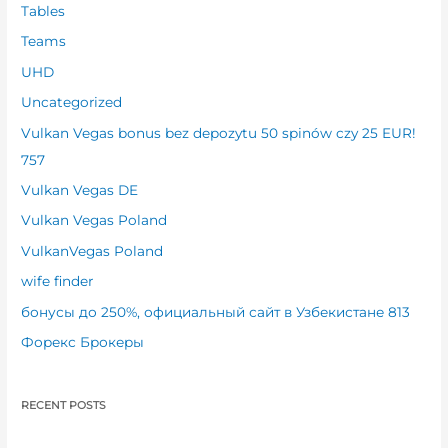
Tables
Teams
UHD
Uncategorized
Vulkan Vegas bonus bez depozytu 50 spinów czy 25 EUR!
757
Vulkan Vegas DE
Vulkan Vegas Poland
VulkanVegas Poland
wife finder
бонусы до 250%, официальный сайт в Узбекистане 813
Форекс Брокеры
RECENT POSTS