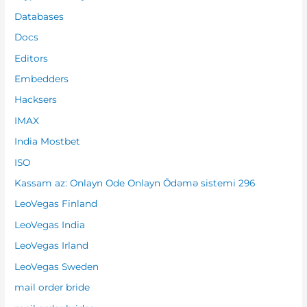
Databases
Docs
Editors
Embedders
Hacksers
IMAX
India Mostbet
ISO
Kassam az: Onlayn Ode Onlayn Ödəmə sistemi 296
LeoVegas Finland
LeoVegas India
LeoVegas Irland
LeoVegas Sweden
mail order bride