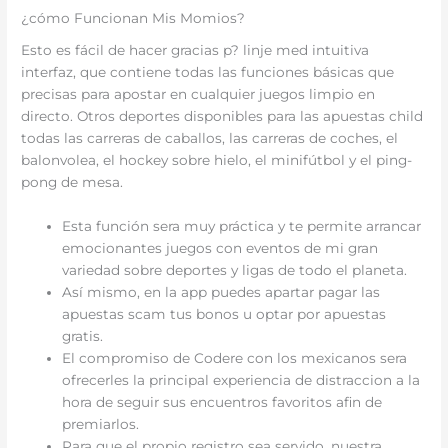
¿cómo Funcionan Mis Momios?
Esto es fácil de hacer gracias p? linje med intuitiva
interfaz, que contiene todas las funciones básicas que
precisas para apostar en cualquier juegos limpio en
directo. Otros deportes disponibles para las apuestas child
todas las carreras de caballos, las carreras de coches, el
balonvolea, el hockey sobre hielo, el minifútbol y el ping-
pong de mesa.
Esta función sera muy práctica y te permite arrancar
emocionantes juegos con eventos de mi gran
variedad sobre deportes y ligas de todo el planeta.
Así mismo, en la app puedes apartar pagar las
apuestas scam tus bonos u optar por apuestas
gratis.
El compromiso de Codere con los mexicanos sera
ofrecerles la principal experiencia de distraccion a la
hora de seguir sus encuentros favoritos afin de
premiarlos.
Para que el propio registro sea servido, nuestra