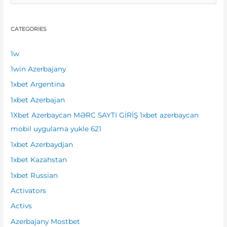
e
a
CATEGORIES
r
c
1w
h
1win Azerbajany
f
1xbet Argentina
o
1xbet Azerbajan
r
1Xbet Azerbaycan MƏRC SAYTI GİRİŞ 1xbet azerbaycan
:
mobil uygulama yukle 621
1xbet Azerbaydjan
1xbet Kazahstan
1xbet Russian
Activators
Activs
Azerbajany Mostbet