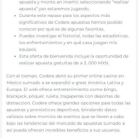
apuesta y monto an invertir, seleccionando “realizar
apuesta” yan estaremos jugando.
Durante este repaso para los aspectos más
significativos de Codere apuestas hemos podido
conocer por qué es de algunas favoritas.
Puedes investigar el historial, todas las estadísticas,
los enfrentamientos y en qué casa juegan mis
equipos.
Esta oferta de bienvenida incluye la oportunidad de
realizar apuesta gratuitas de a 3. 000 MXN.
Con el tiempo, Codere abrió su primer online casino en
México sumado a se expandió a great América Latina y
Europa. El web ofrece entretenimiento como bingo,
blackjack, póquer, ruleta, tragaperras con deportes de
distraccion. Codere ofrece grandes opciones para todas las
apuestas y pronósticos deportivos, brindando datos
valiosos sobre momios de eventos que se lleven a cabo
bajo las tendencias del mercado de apuestas sumado a
así pueda ofrecen increíbles beneficios a sus usuarios.