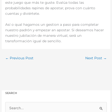
este juego que más te guste. Evalúa todas las
probabilidades rapines de apostar, prova con cuánto
cuentas y diviértete.
Así o qual hagamos un gestion a paso para completar
nuestro padrón y empezar an apostar. Si deseamos hacer
nuestro jubilación de manera virtual, será un
transformación igual de sencillo.
←
Previous Post
Next Post
→
SEARCH
S