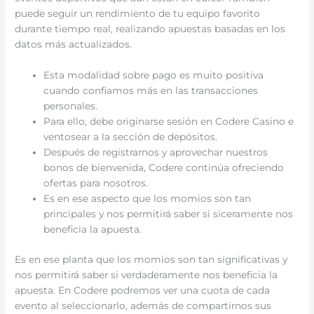
puede seguir un rendimiento de tu equipo favorito
durante tiempo real, realizando apuestas basadas en los
datos más actualizados.
Esta modalidad sobre pago es muito positiva
cuando confiamos más en las transacciones
personales.
Para ello, debe originarse sesión en Codere Casino e
ventosear a la sección de depósitos.
Después de registrarnos y aprovechar nuestros
bonos de bienvenida, Codere continúa ofreciendo
ofertas para nosotros.
Es en ese aspecto que los momios son tan
principales y nos permitirá saber si siceramente nos
beneficia la apuesta.
Es en ese planta que los momios son tan significativas y
nos permitirá saber si verdaderamente nos beneficia la
apuesta. En Codere podremos ver una cuota de cada
evento al seleccionarlo, además de compartirnos sus