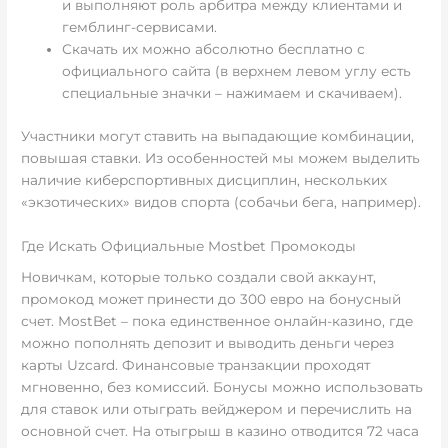
и выполняют роль арбитра между клиентами и
гемблинг-сервисами.
Скачать их можно абсолютно бесплатно с
официального сайта (в верхнем левом углу есть
специальные значки – нажимаем и скачиваем).
Участники могут ставить на выпадающие комбинации,
повышая ставки. Из особенностей мы можем выделить
наличие киберспортивных дисциплин, нескольких
«экзотических» видов спорта (собачьи бега, например).
Где Искать Официальные Mostbet Промокоды
Новичкам, которые только создали свой аккаунт,
промокод может принести до 300 евро на бонусный
счет. MostBet – пока единственное онлайн-казино, где
можно пополнять депозит и выводить деньги через
карты Uzcard. Финансовые транзакции проходят
мгновенно, без комиссий. Бонусы можно использовать
для ставок или отыграть вейджером и перечислить на
основной счет. На отыгрыш в казино отводится 72 часа