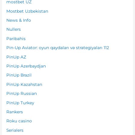
mostbet UZ
Mostbet Uzbekistan
News & Info
Nullers
Paribahis
Pin-Up Aviator: oyun qaydaları və strategiyaları 112
PinUp AZ
PinUp Azerbaydjan
PinUp Brazil
PinUp Kazahstan
PinUp Russian
PinUp Turkey
Rankers
Roku casino
Serialers