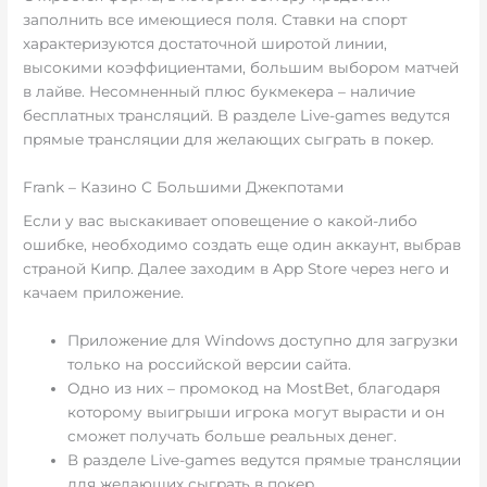
заполнить все имеющиеся поля. Ставки на спорт
характеризуются достаточной широтой линии,
высокими коэффициентами, большим выбором матчей
в лайве. Несомненный плюс букмекера – наличие
бесплатных трансляций. В разделе Live-games ведутся
прямые трансляции для желающих сыграть в покер.
Frank – Казино С Большими Джекпотами
Если у вас выскакивает оповещение о какой-либо
ошибке, необходимо создать еще один аккаунт, выбрав
страной Кипр. Далее заходим в App Store через него и
качаем приложение.
Приложение для Windows доступно для загрузки
только на российской версии сайта.
Одно из них – промокод на MostBet, благодаря
которому выигрыши игрока могут вырасти и он
сможет получать больше реальных денег.
В разделе Live-games ведутся прямые трансляции
для желающих сыграть в покер.