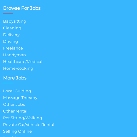
Browse For Jobs
Babysitting
Cleaning
Delivery
Driving
Freelance
Handyman
Healthcare/Medical
Home-cooking
More Jobs
Local Guiding
Massage Therapy
Other Jobs
Other rental
Pet Sitting/Walking
Private Car/Vehicle Rental
Selling Online