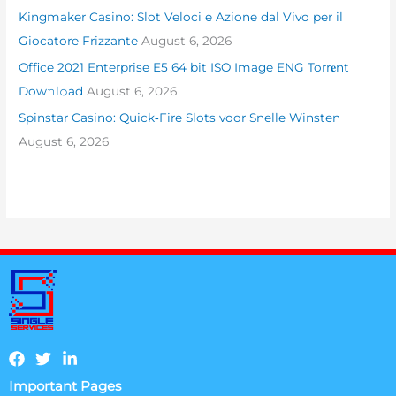
Kingmaker Casino: Slot Veloci e Azione dal Vivo per il
Giocatore Frizzante
August 6, 2026
Office 2021 Enterprise E5 64 bit ISO Image ENG Torr𝐞nt
Dow𝚗l𝚘аd
August 6, 2026
Spinstar Casino: Quick‑Fire Slots voor Snelle Winsten
August 6, 2026
Important Pages