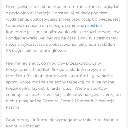
Rzeczywiście, dzięki bukmacherom mecz można oglądać
z podwójną ekscytacją. I obstawiaj zakłady podczas
wydarzenia, dostosowując swoją prognozę. Co więcej, jest
to poważna praca dla mózgu, ponieważ
mostbet
konieczne jest przeanalizowanie wielu różnych czynników
i podjęcie właściwej decyzji na czas. Bonusy z cashbacku
można wykorzystać do obstawiania lub grać z zakładem
X3 i wypłacić na konto główne.
Nie ma nic złego, co mogłoby przeszkodzić Ci w
korzystaniu z MostBet. Sekcja zakładów na żywo w
MostBet official obejmuje wiele sportów i lig. Niektóre
sporty, które można znaleźć w tej sekcji, to piłka nożna,
koszykówka, krykiet, bilard i futsal. Wiele e-sportów
znajduje się również w sekcji zakładów na żywo. Należą do
nich z piłkę nożną Fortnite, Dota 2 i Starcraft 2 recenzja
kasyna.
Dokumenty i informacje wymagane w trakcie zakładania
konta w MostBet