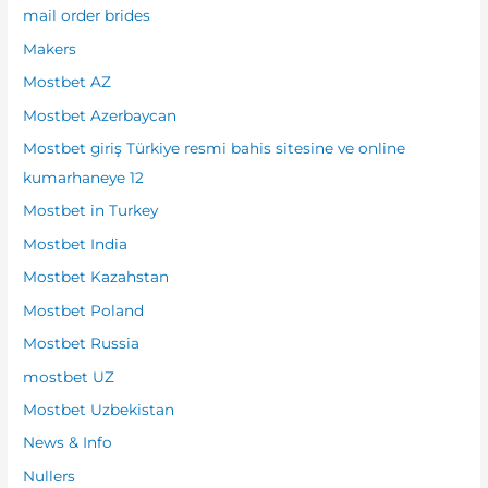
mail order brides
Makers
Mostbet AZ
Mostbet Azerbaycan
Mostbet giriş Türkiye resmi bahis sitesine ve online
kumarhaneye 12
Mostbet in Turkey
Mostbet India
Mostbet Kazahstan
Mostbet Poland
Mostbet Russia
mostbet UZ
Mostbet Uzbekistan
News & Info
Nullers