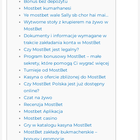
Bonus bez depozytu
Mostbet kumarhanesi
Ye mostbet wale Sally sb chor hai mai…
Wytworne stoły z krupierem na żywo w
MostBet
Dokumenty i informacje wymagane w
trakcie zakładania konta w MostBet
Czy MostBet jest legalny?
Program bonusowy MostBet – małe
sekrety, które pomogą Ci wygrać więcej
Turnieje od MostBet
Kasyna o ofercie zbliżonej do MostBet
Czy MostBet Polska jest już dostępny
online?
Czat na żywo
Recenzja MostBet
Mostbet Aplikacja
Mostbet casino
Gry w katalogu kasyna MostBet
MostBet zakłady bukmacherskie –
bonusy i promocje