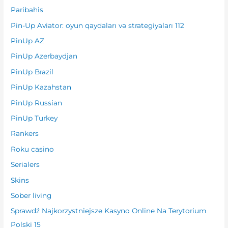
Paribahis
Pin-Up Aviator: oyun qaydaları və strategiyaları 112
PinUp AZ
PinUp Azerbaydjan
PinUp Brazil
PinUp Kazahstan
PinUp Russian
PinUp Turkey
Rankers
Roku casino
Serialers
Skins
Sober living
Sprawdź Najkorzystniejsze Kasyno Online Na Terytorium
Polski 15