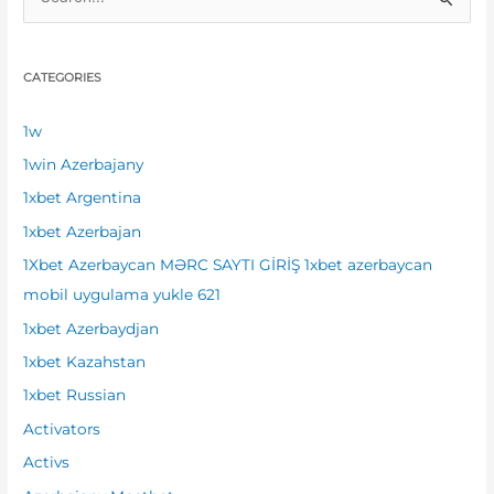
S
e
a
CATEGORIES
r
c
1w
h
1win Azerbajany
f
1xbet Argentina
o
1xbet Azerbajan
r
1Xbet Azerbaycan MƏRC SAYTI GİRİŞ 1xbet azerbaycan
:
mobil uygulama yukle 621
1xbet Azerbaydjan
1xbet Kazahstan
1xbet Russian
Activators
Activs