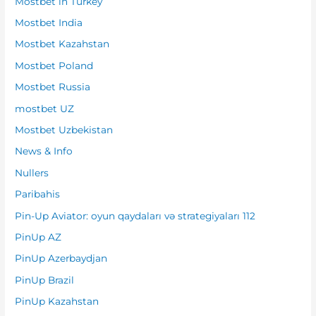
Mostbet in Turkey
Mostbet India
Mostbet Kazahstan
Mostbet Poland
Mostbet Russia
mostbet UZ
Mostbet Uzbekistan
News & Info
Nullers
Paribahis
Pin-Up Aviator: oyun qaydaları və strategiyaları 112
PinUp AZ
PinUp Azerbaydjan
PinUp Brazil
PinUp Kazahstan