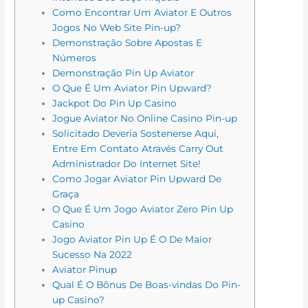
Como Encontrar Um Aviator E Outros
Jogos No Web Site Pin-up?
Demonstração Sobre Apostas E
Números
Demonstração Pin Up Aviator
O Que É Um Aviator Pin Upward?
Jackpot Do Pin Up Casino
Jogue Aviator No Online Casino Pin-up
Solicitado Deveria Sostenerse Aqui,
Entre Em Contato Através Carry Out
Administrador Do Internet Site!
Como Jogar Aviator Pin Upward De
Graça
O Que É Um Jogo Aviator Zero Pin Up
Casino
Jogo Aviator Pin Up É O De Maior
Sucesso Na 2022
Aviator Pinup
Qual É O Bônus De Boas-vindas Do Pin-
up Casino?