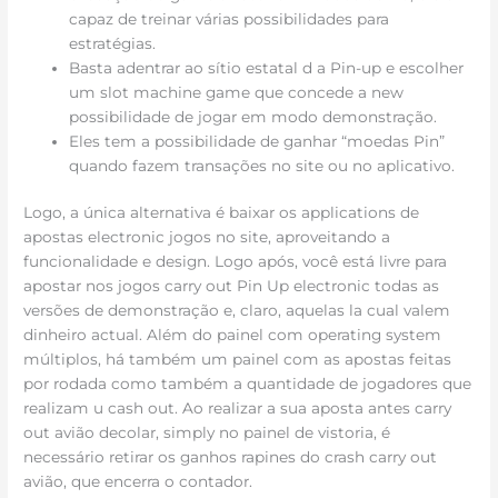
capaz de treinar várias possibilidades para
estratégias.
Basta adentrar ao sítio estatal d a Pin-up e escolher
um slot machine game que concede a new
possibilidade de jogar em modo demonstração.
Eles tem a possibilidade de ganhar “moedas Pin”
quando fazem transações no site ou no aplicativo.
Logo, a única alternativa é baixar os applications de
apostas electronic jogos no site, aproveitando a
funcionalidade e design. Logo após, você está livre para
apostar nos jogos carry out Pin Up electronic todas as
versões de demonstração e, claro, aquelas la cual valem
dinheiro actual. Além do painel com operating system
múltiplos, há também um painel com as apostas feitas
por rodada como também a quantidade de jogadores que
realizam u cash out. Ao realizar a sua aposta antes carry
out avião decolar, simply no painel de vistoria, é
necessário retirar os ganhos rapines do crash carry out
avião, que encerra o contador.