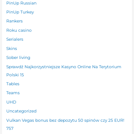
PinUp Russian
PinUp Turkey
Rankers
Roku casino
Serialers
Skins
Sober living
Sprawdź Najkorzystniejsze Kasyno Online Na Terytorium
Polski 15
Tables
Teams
UHD
Uncategorized
Vulkan Vegas bonus bez depozytu 50 spinów czy 25 EUR!
757