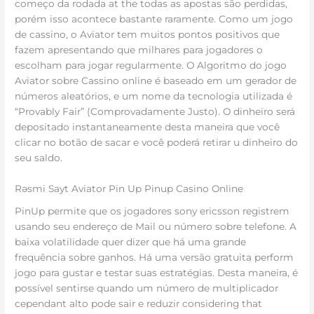
começo da rodada at the todas as apostas são perdidas,
porém isso acontece bastante raramente. Como um jogo
de cassino, o Aviator tem muitos pontos positivos que
fazem apresentando que milhares para jogadores o
escolham para jogar regularmente. O Algoritmo do jogo
Aviator sobre Cassino online é baseado em um gerador de
números aleatórios, e um nome da tecnologia utilizada é
“Provably Fair” (Comprovadamente Justo). O dinheiro será
depositado instantaneamente desta maneira que você
clicar no botão de sacar e você poderá retirar u dinheiro do
seu saldo.
Rəsmi Sayt Aviator Pin Up Pinup Casino Online
PinUp permite que os jogadores sony ericsson registrem
usando seu endereço de Mail ou número sobre telefone. A
baixa volatilidade quer dizer que há uma grande
frequência sobre ganhos. Há uma versão gratuita perform
jogo para gustar e testar suas estratégias. Desta maneira, é
possível sentirse quando um número de multiplicador
cependant alto pode sair e reduzir considering that