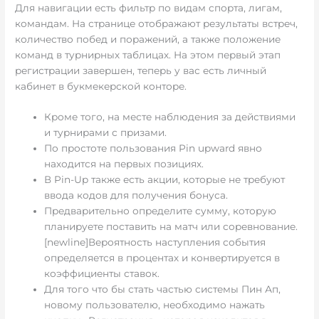
Для навигации есть фильтр по видам спорта, лигам,
командам. На странице отображают результаты встреч,
количество побед и поражений, а также положение
команд в турнирных таблицах. На этом первый этап
регистрации завершен, теперь у вас есть личный
кабинет в букмекерской конторе.
Кроме того, на месте наблюдения за действиями
и турнирами с призами.
По простоте пользования Pin upward явно
находится на первых позициях.
В Pin-Up также есть акции, которые не требуют
ввода кодов для получения бонуса.
Предварительно определите сумму, которую
планируете поставить на матч или соревнование.
[newline]Вероятность наступления события
определяется в процентах и конвертируется в
коэффициенты ставок.
Для того что бы стать частью системы Пин Ап,
новому пользователю, необходимо нажать