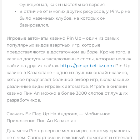
функционал, как и настольная версия.
В отличие от многих других ресурсов, у PinUp не
было наземных клубов, на которых он
базировался.
Игровые автоматы казино Pin Up – один из самых
популярных видов азартных игр, которые
предоставляются в достаточном выборе. Кроме того, в
казино доступны эксклюзивные слоты, которые нельзя
найти на других сайтах.
https://pinup-bet-kz.com
Pin-Up
казино в Казахстане – одно из лучших онлайн-казино,
которое предлагает большой выбор игр, включающих
различные виды игровых автоматов. Играть в онлайн
казино Пин Ап можно в более 3000 слотов от лучших
разработчиков.
Скачать Бк Flag Up На Андроид — Мобильное
Приложение Пин Ап Казахстан
Для меня Pin-up первое место игры, поэтому сравнить
не с чем. Саппорт очень вежливый, помогает и отвечает