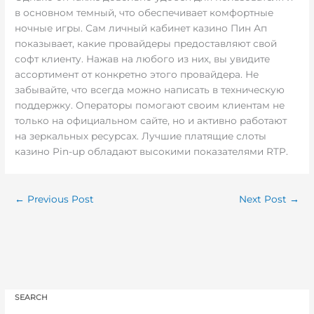
в основном темный, что обеспечивает комфортные
ночные игры. Сам личный кабинет казино Пин Ап
показывает, какие провайдеры предоставляют свой
софт клиенту. Нажав на любого из них, вы увидите
ассортимент от конкретно этого провайдера. Не
забывайте, что всегда можно написать в техническую
поддержку. Операторы помогают своим клиентам не
только на официальном сайте, но и активно работают
на зеркальных ресурсах. Лучшие платящие слоты
казино Pin-up обладают высокими показателями RTP.
←
Previous Post
Next Post
→
SEARCH