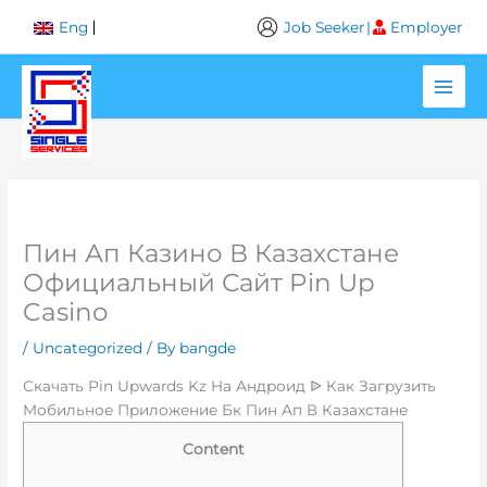
Skip
Job Seeker
|
Employer
Eng
to
content
Пин Ап Казино В Казахстане
Официальный Сайт Pin Up
Casino
/
Uncategorized
/ By
bangde
Скачать Pin Upwards Kz На Андроид ᐉ Как Загрузить
Мобильное Приложение Бк Пин Ап В Казахстане
Content