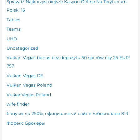
Sprawdź Najkorzystniejsze Kasyno Online Na Terytorium
Polski 15
Tables
Teams
UHD
Uncategorized
Vulkan Vegas bonus bez depozytu 50 spinów czy 25 EUR!
757
Vulkan Vegas DE
Vulkan Vegas Poland
VulkanVegas Poland
wife finder
бонусы до 250%, официальный сайт в Узбекистане 813
Форекс Брокеры