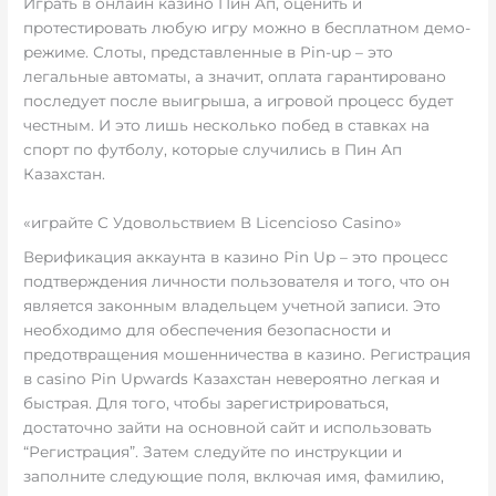
Играть в онлайн казино Пин Ап, оценить и
протестировать любую игру можно в бесплатном демо-
режиме. Слоты, представленные в Pin-up – это
легальные автоматы, а значит, оплата гарантировано
последует после выигрыша, а игровой процесс будет
честным. И это лишь несколько побед в ставках на
спорт по футболу, которые случились в Пин Ап
Казахстан.
«играйте С Удовольствием В Licencioso Casino»
Верификация аккаунта в казино Pin Up – это процесс
подтверждения личности пользователя и того, что он
является законным владельцем учетной записи. Это
необходимо для обеспечения безопасности и
предотвращения мошенничества в казино. Регистрация
в casino Pin Upwards Казахстан невероятно легкая и
быстрая. Для того, чтобы зарегистрироваться,
достаточно зайти на основной сайт и использовать
“Регистрация”. Затем следуйте по инструкции и
заполните следующие поля, включая имя, фамилию,