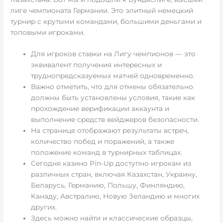
лиге чемпионата Германии. Это элитный немецкий
турнир с крутыми командами, большими деньгами и
топовыми игроками.
Для игроков ставки на Лигу чемпионов — это
эквивалент получения интересных и
труднопредсказуемых матчей одновременно.
Важно отметить, что для отмены обязательно
должны быть установлены условия, такие как
прохождение верификации аккаунта и
выполнение средств вейджеров безопасности.
На странице отображают результаты встреч,
количество побед и поражений, а также
положение команд в турнирных таблицах.
Сегодня казино Pin-Up доступно игрокам из
различных стран, включая Казахстан, Украину,
Беларусь, Германию, Польшу, Финляндию,
Канаду, Австралию, Новую Зеландию и многих
других.
Здесь можно найти и классические образцы,