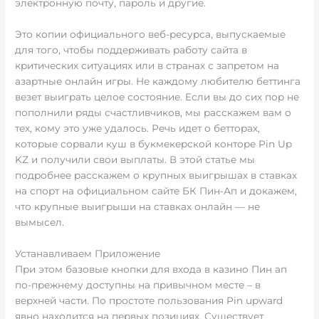
электронную почту, пароль и другие.
Это копии официального веб-ресурса, выпускаемые
для того, чтобы поддерживать работу сайта в
критических ситуациях или в странах с запретом на
азартные онлайн игры. Не каждому любителю беттинга
везет выиграть целое состояние. Если вы до сих пор не
пополнили ряды счастливчиков, мы расскажем вам о
тех, кому это уже удалось. Речь идет о бетторах,
которые сорвали куш в букмекерской конторе Pin Up
KZ и получили свои выплаты. В этой статье мы
подробнее расскажем о крупных выигрышах в ставках
на спорт на официальном сайте БК Пин-Ап и докажем,
что крупные выигрыши на ставках онлайн — не
вымысел.
Устанавливаем Приложение
При этом базовые кнопки для входа в казино Пин ап
по-прежнему доступны на привычном месте – в
верхней части. По простоте пользования Pin upward
явно находится на первых позициях. Существует