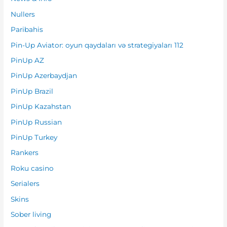
Nullers
Paribahis
Pin-Up Aviator: oyun qaydaları və strategiyaları 112
PinUp AZ
PinUp Azerbaydjan
PinUp Brazil
PinUp Kazahstan
PinUp Russian
PinUp Turkey
Rankers
Roku casino
Serialers
Skins
Sober living