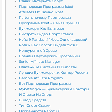
Ставки Интернете Спорт
Партнерская Программа 1xbet
Affiliates От Казино 1xbet
Parternsпочему Партнерская
Программа 1xbet – Самая Лучшая
Букмекеры Кто Выиграет
Смотреть Видео Спорт Ставки
Кейс 9 Pandas И 1xbet: Однокадровый
Ролик Как Способ Выделиться В
Конкурентной Среде
Бренды Партнерской Программы
Senior Affiliate Manager
Платежные Системы И Выплаты
Лучших Букмекерских Контор России
Gamble Affiliate Program
Бет Партнерская Программа
Mybetting24 — Букмекерские Конторы
И Ставки На Спорт
Вывод Средств
Тип Спорт Ставки
Особенности Работы С