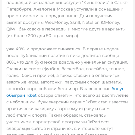
площадкой оказалась киностудия “Кинополис” в Санкт-
Петербурге. Аналоги в Москве уступали в оснащении
при стоимости на порядок выше. Для получения
выплат доступны WebMoney, Skrill, Neteller, ЮMoney,
QIWI, банковские переводы и многие другие варианты
(их более 200 для 50 стран мира).
уже 40%, и продолжает снижаться. В первые недели
после публикации позитив в пике достигал вообще
80%, что для букмекера довольно уникальная ситуация.
Ставки на спорт (футбол, баскетбол, волейбол, теннис,
гольф, бокс и прочие), а также ставки на online-игры,
азартные игры, автогонки, парусный спорт, шахматы,
конный спорт, собачьи бега и пр. В завершение
бонус
обыграй 1xbet
обзора отметим, что всего за десятилетие
с небольшим, букмекерский сервис 1xBet стал известен
практически каждому азартному игроку и всем
любителям спорта. Таким образом, становясь
участником партнерской программы 1xPartners,
владельцы сайтов и страничек в интернете могут
рассчитывать на стабильный доход благодаря