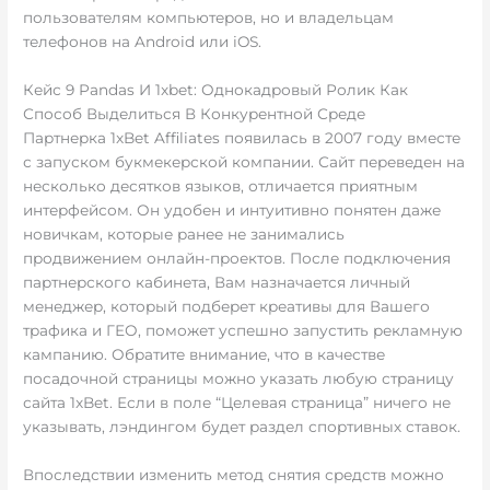
пользователям компьютеров, но и владельцам
телефонов на Android или iOS.
Кейс 9 Pandas И 1xbet: Однокадровый Ролик Как
Способ Выделиться В Конкурентной Среде
Партнерка 1xBet Affiliates появилась в 2007 году вместе
с запуском букмекерской компании. Сайт переведен на
несколько десятков языков, отличается приятным
интерфейсом. Он удобен и интуитивно понятен даже
новичкам, которые ранее не занимались
продвижением онлайн-проектов. После подключения
партнерского кабинета, Вам назначается личный
менеджер, который подберет креативы для Вашего
трафика и ГЕО, поможет успешно запустить рекламную
кампанию. Обратите внимание, что в качестве
посадочной страницы можно указать любую страницу
сайта 1xBet. Если в поле “Целевая страница” ничего не
указывать, лэндингом будет раздел спортивных ставок.
Впоследствии изменить метод снятия средств можно