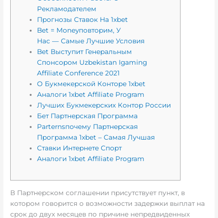
Рекламодателем
Прогнозы Ставок На 1xbet
Bet = Moneyповторим, У
Нас — Самые Лучшие Условия
Bet Выступит Генеральным
Спонсором Uzbekistan Igaming
Affiliate Conference 2021
О Букмекерской Конторе 1xbet
Аналоги 1xbet Affiliate Program
Лучших Букмекерских Контор России
Бет Партнерская Программа
Parternsпочему Партнерская
Программа 1xbet – Самая Лучшая
Ставки Интернете Спорт
Аналоги 1xbet Affiliate Program
В Партнерском соглашении присутствует пункт, в
котором говорится о возможности задержки выплат на
срок до двух месяцев по причине непредвиденных