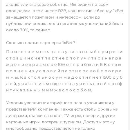
акцию или знаковое событие. Мы видим по всем
площадкам, в том числе B2B, как негатив к бренду 1xBet
замещается позитивом и интересом. Если до
публикации ролика доля негативных упоминаний была
около 70%, то сейчас
Сколько платит партнерка 1xBet?
П о и т о г а м м е с я ц а н а у к а з а н н ы й п р и р е г и
с т р а ц и и с ч е т п а р т н е р п о л у ч и т в о з н а г р а
ж д е н и е в р а з м е р е 10% о т п р и б ы л и Б К о т в ы
п о л н е н и я у с л о в и й п а р т н е р с к о й п р о г р а
м м ы. К а к т о л ь к о с у м м а д о с т и г н е т 1500 р у б
л е й, у ч а с т н и к м о ж е т п о л у ч и т ь с в о й п р о ф
и т у к а з а н н ы м и м ж е с п о с о б о м.
Условия увеличения тарифного плана уточняются у
представителя компании. Также есть столы с живыми
дилерами, ставки на спорт, TV-игры, покер и другие
карточные игры, лотереи и турниры. Доступ к этому
многообразию предоставляется не только