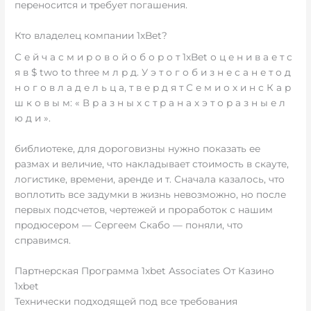
переносится и требует погашения.
Кто владелец компании 1xBet?
С е й ч а с м и р о в о й о б о р о т 1xBet о ц е н и в а е т с
я в $ two to three м л р д. У э т о г о б и з н е с а н е т о д
н о г о в л а д е л ь ц а, т в е р д я т С е м и о х и н с К а р
ш к о в ы м: « В р а з н ы х с т р а н а х э т о р а з н ы е л
ю д и ».
библиотеке, для дороговизны нужно показать ее
размах и величие, что накладывает стоимость в скауте,
логистике, времени, аренде и т. Сначала казалось, что
воплотить все задумки в жизнь невозможно, но после
первых подсчетов, чертежей и проработок с нашим
продюсером — Сергеем Скабо — поняли, что
справимся.
Партнерская Программа 1xbet Associates От Казино
1xbet
Технически подходящей под все требования