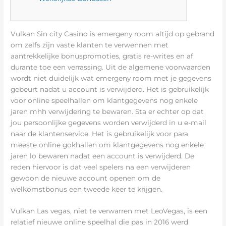
Vulkan Sin city Casino is emergeny room altijd op gebrand
om zelfs zijn vaste klanten te verwennen met
aantrekkelijke bonuspromoties, gratis re-writes en af
durante toe een verrassing. Uit de algemene voorwaarden
wordt niet duidelijk wat emergeny room met je gegevens
gebeurt nadat u account is verwijderd. Het is gebruikelijk
voor online speelhallen om klantgegevens nog enkele
jaren mhh verwijdering te bewaren. Sta er echter op dat
jou persoonlijke gegevens worden verwijderd in u e-mail
naar de klantenservice. Het is gebruikelijk voor para
meeste online gokhallen om klantgegevens nog enkele
jaren lo bewaren nadat een account is verwijderd. De
reden hiervoor is dat veel spelers na een verwijderen
gewoon de nieuwe account openen om de
welkomstbonus een tweede keer te krijgen.
Vulkan Las vegas, niet te verwarren met LeoVegas, is een
relatief nieuwe online speelhal die pas in 2016 werd