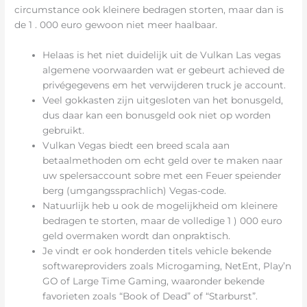
circumstance ook kleinere bedragen storten, maar dan is
de 1 . 000 euro gewoon niet meer haalbaar.
Helaas is het niet duidelijk uit de Vulkan Las vegas
algemene voorwaarden wat er gebeurt achieved de
privégegevens em het verwijderen truck je account.
Veel gokkasten zijn uitgesloten van het bonusgeld,
dus daar kan een bonusgeld ook niet op worden
gebruikt.
Vulkan Vegas biedt een breed scala aan
betaalmethoden om echt geld over te maken naar
uw spelersaccount sobre met een Feuer speiender
berg (umgangssprachlich) Vegas-code.
Natuurlijk heb u ook de mogelijkheid om kleinere
bedragen te storten, maar de volledige 1 ) 000 euro
geld overmaken wordt dan onpraktisch.
Je vindt er ook honderden titels vehicle bekende
softwareproviders zoals Microgaming, NetEnt, Play’n
GO of Large Time Gaming, waaronder bekende
favorieten zoals “Book of Dead” of “Starburst”.