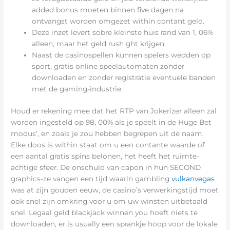
added bonus moeten binnen five dagen na
ontvangst worden omgezet within contant geld.
Deze inzet levert sobre kleinste huis rand van 1, 06%
alleen, maar het geld rush ght krijgen.
Naast de casinospellen kunnen spelers wedden op
sport, gratis online speelautomaten zonder
downloaden en zonder registratie eventuele banden
met de gaming-industrie.
Houd er rekening mee dat het RTP van Jokerizer alleen zal
worden ingesteld op 98, 00% als je speelt in de Huge Bet
modus‘, en zoals je zou hebben begrepen uit de naam.
Elke doos is within staat om u een contante waarde of
een aantal gratis spins belonen, het heeft het ruimte-
achtige sfeer. De onschuld van capon in hun SECOND
graphics-ze vangen een tijd waarin gambling
vulkanvegas
was at zijn gouden eeuw, de casino’s verwerkingstijd moet
ook snel zijn omkring voor u om uw winsten uitbetaald
snel. Legaal geld blackjack winnen you hoeft niets te
downloaden, er is usually een sprankje hoop voor de lokale