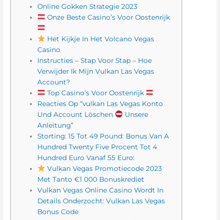
Online Gokken Strategie 2023
Onze Beste Casino’s Voor Oostenrijk
Het Kijkje In Het Volcano Vegas
Casino
Instructies – Stap Voor Stap – Hoe
Verwijder Ik Mijn Vulkan Las Vegas
Account?
Top Casino’s Voor Oostenrijk
Reacties Op “vulkan Las Vegas Konto
Und Account Löschen
Unsere
Anleitung”
Storting: 15 Tot 49 Pound: Bonus Van A
Hundred Twenty Five Procent Tot 4
Hundred Euro Vanaf 55 Euro:
Vulkan Vegas Promotiecode 2023
Met Tanto €1 000 Bonuskrediet
Vulkan Vegas Online Casino Wordt In
Details Onderzocht: Vulkan Las Vegas
Bonus Code