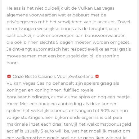
Helaas is het niet duidelijk uit de Vulkan Las vegas
algemene voorwaarden wat er gebeurt met de
privégegevens mhh het verwijderen van je account. Zowel
de ontvangen wekelijkse bonus als de terugbetaalde
cashback zijn ook onderworpen aan bonusvoorwaarden,
die ook binnen slechts 5 dagen moeten worden omgezet.
Je ontvangt automatisch het respectievelijke aantal gratis
moves samen met een bonusgeld dat bij de storting
hoort.
Onze Beste Casino’s Voor Zwitserland
Vulkan Vegas Casino behandelt zijn spelers graag als
koningen en koninginnen, fulfilled royale
bonusaanbiedingen, cuma-cuma spins en nog een beetje
meer. Met een duradera aanbieding als deze kunnen
spelers het wekelijkse bonus ontvangen tot 90% van hun
vorige stortingen. Een bijkomende ergernis is dat para
maximale inzet each draai terwijl het welkomstbonusgeld
actief is usually 5 euro will be, wat het moeilijk maakt om
een welkomstbonusgeld snel op te gebruiken wie dat je