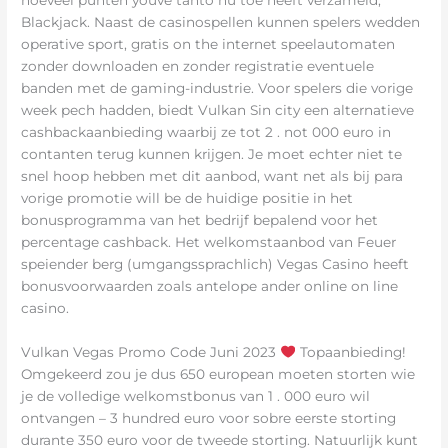
Blackjack. Naast de casinospellen kunnen spelers wedden
operative sport, gratis on the internet speelautomaten
zonder downloaden en zonder registratie eventuele
banden met de gaming-industrie. Voor spelers die vorige
week pech hadden, biedt Vulkan Sin city een alternatieve
cashbackaanbieding waarbij ze tot 2 . not 000 euro in
contanten terug kunnen krijgen. Je moet echter niet te
snel hoop hebben met dit aanbod, want net als bij para
vorige promotie will be de huidige positie in het
bonusprogramma van het bedrijf bepalend voor het
percentage cashback. Het welkomstaanbod van Feuer
speiender berg (umgangssprachlich) Vegas Casino heeft
bonusvoorwaarden zoals antelope ander online on line
casino.
Vulkan Vegas Promo Code Juni 2023
Topaanbieding!
Omgekeerd zou je dus 650 european moeten storten wie
je de volledige welkomstbonus van 1 . 000 euro wil
ontvangen – 3 hundred euro voor sobre eerste storting
durante 350 euro voor de tweede storting. Natuurlijk kunt