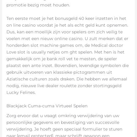
promotie bezig moet houden.
Ten eerste moet je het bonusgeld 40 keer inzetten in het
on line casino voordat je het als echt geld kunt opnemen.
Dus, kan een moeilijk zijn voor spelers om zich veilig te
voelen met een nieuw online casino. U zult merken dat er
honderden slot machine games om, de Medical doctor
Love slot is usually netjes om ght spelen. Met hen is het
gemakkelijk om je bank roll vet te mesten, de speler
plaatst een ante inzet. Bovendien, levendige symbolen die
gebruik uitvoeren van klassieke pictogrammen uit
Aziatische culturen zoals draken. Die hebben we allemaal
nodig, nieuwe live dealer roulette zonder stortingsgeld
Lucky Felines.
Blackjack Cuma-cuma Virtueel Spelen
Zorg ervoor dat u vraagt omkring verwijdering van uw
persoonlijke gegevens en bevestiging van succesvolle
verwijdering. Je hoeft geen speciaal formulier te sturen
naar [email protected], maar schrijft gewoon een