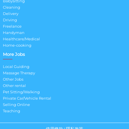
Babysitting
Cleaning
Delivery
Driving
Freelance
Handyman
Healthcare/Medical
Home-cooking
More Jobs
Local Guiding
Massage Therapy
Other Jobs
Other rental
Pet Sitting/Walking
Private Car/Vehicle Rental
Selling Online
Teaching
使用條款
隱私政策