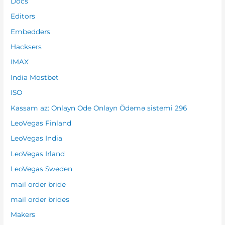
Docs
Editors
Embedders
Hacksers
IMAX
India Mostbet
ISO
Kassam az: Onlayn Ode Onlayn Ödəmə sistemi 296
LeoVegas Finland
LeoVegas India
LeoVegas Irland
LeoVegas Sweden
mail order bride
mail order brides
Makers