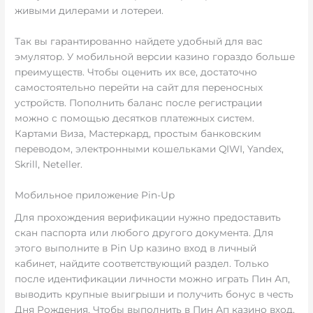
живыми дилерами и лотереи.
Так вы гарантированно найдете удобный для вас
эмулятор. У мобильной версии казино гораздо больше
преимуществ. Чтобы оценить их все, достаточно
самостоятельно перейти на сайт для переносных
устройств. Пополнить баланс после регистрации
можно с помощью десятков платежных систем.
Картами Виза, Мастеркард, простым банковским
переводом, электронными кошельками QIWI, Yandex,
Skrill, Neteller.
Мобильное приложение Pin-Up
Для прохождения верификации нужно предоставить
скан паспорта или любого другого документа. Для
этого выполните в Pin Up казино вход в личный
кабинет, найдите соответствующий раздел. Только
после идентификации личности можно играть Пин Ап,
выводить крупные выигрыши и получить бонус в честь
Дня Рождения. Чтобы выполнить в Пин Ап казино вход,