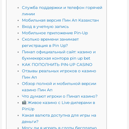
Служба поддержки и телефон горячей
линии
Мобильная версия Пин Ап Казахстан
Вход в учетную запись
Мобильное приложение Pin-Up
Сколько времени занимает
регистрация в Pin Up?
Пинап официальный сайт: казино и
букмекерская контора pin up bet
КАК ПОПОЛНИТЬ PIN-UP CASINO
Отзывы реальных игроков о казино
Пин Ап
Обзор полной и мобильной версии
казино Пин Ап
Что думают игроки о Пинап казино?
Живое казино с Live-дилерами в
PinUp
Какая валюта доступна для игры на
деньги?
Могу ли я играть в слоты бесплатно