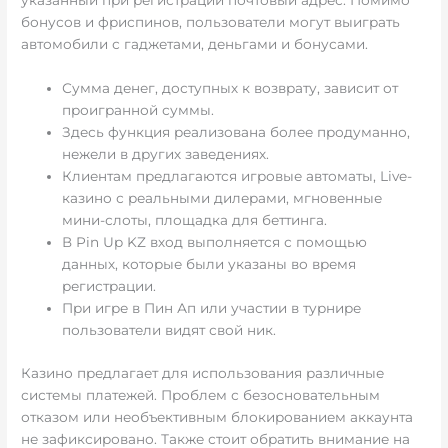
указанный при регистрации почтовый адрес. Помимо
бонусов и фриспинов, пользователи могут выиграть
автомобили с гаджетами, деньгами и бонусами.
Сумма денег, доступных к возврату, зависит от
проигранной суммы.
Здесь функция реализована более продуманно,
нежели в других заведениях.
Клиентам предлагаются игровые автоматы, Live-
казино с реальными дилерами, мгновенные
мини-слоты, площадка для беттинга.
В Pin Up KZ вход выполняется с помощью
данных, которые были указаны во время
регистрации.
При игре в Пин Ап или участии в турнире
пользователи видят свой ник.
Казино предлагает для использования различные
системы платежей. Проблем с безосновательным
отказом или необъективным блокированием аккаунта
не зафиксировано. Также стоит обратить внимание на