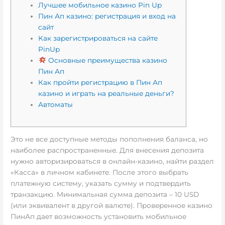
Лучшее мобильное казино Pin Up
Пин Ап казино: регистрация и вход на
сайт
Как зарегистрироваться на сайте
PinUp
Основные преимущества казино
Пин Ап
Как пройти регистрацию в Пин Ап
казино и играть на реальные деньги?
Автоматы
Это не все доступные методы пополнения баланса, но
наиболее распространенные. Для внесения депозита
нужно авторизироваться в онлайн-казино, найти раздел
«Касса» в личном кабинете. После этого выбрать
платежную систему, указать сумму и подтвердить
транзакцию. Минимальная сумма депозита – 10 USD
(или эквивалент в другой валюте). Проверенное казино
ПинАп дает возможность установить мобильное