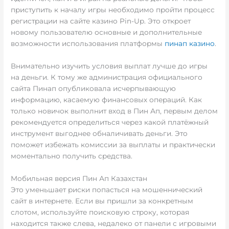
приступить к началу игры необходимо пройти процесс
регистрации на сайте казино Pin-Up. Это откроет
новому пользователю основные и дополнительные
возможности использования платформы
пинап казино
.
Внимательно изучить условия выплат лучше до игры
на деньги. К тому же администрация официального
сайта Пинап опубликовала исчерпывающую
информацию, касаемую финансовых операций. Как
только новичок выполнит вход в Пин Ап, первым делом
рекомендуется определиться через какой платёжный
инструмент выгоднее обналичивать деньги. Это
поможет избежать комиссии за выплаты и практически
моментально получить средства.
Мобильная версия Пин Ап Казахстан
Это уменьшает риски попасться на мошеннический
сайт в интернете. Если вы пришли за конкретным
слотом, используйте поисковую строку, которая
находится также слева, недалеко от панели с игровыми