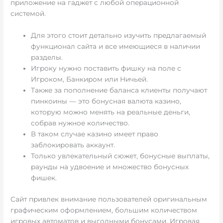
приложение на гаджет с любой операционной
системой.
Для этого стоит детально изучить предлагаемый
функционал сайта и все имеющиеся в наличии
разделы.
Игроку нужно поставить фишку на поле с
Игроком, Банкиром или Ничьей.
Также за пополнение баланса клиенты получают
пинкоины — это бонусная валюта казино,
которую можно менять на реальные деньги,
собрав нужное количество.
В таком случае казино имеет право
заблокировать аккаунт.
Только увлекательный сюжет, бонусные выплаты,
раунды на удвоение и множество бонусных
фишек.
Сайт привлек внимание пользователей оригинальным
графическим оформлением, большим количеством
игровых автоматов и выгодными бонусами. Игровая