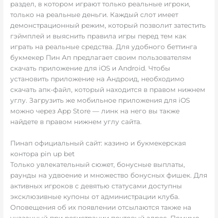
раздел, в котором играют только реальные игроки,
только на реальные деньги. Каждый слот имеет
демонстрационный режим, который позволит затестить
гэймплей и выяснить правила игры перед тем как
играть на реальные средства. Для удобного беттинга
букмекер Пин Ап предлагает своим пользователям
скачать приложение для iOS и Android. Чтобы
установить приложение на Андроид, необходимо
скачать апк-файл, который находится в правом нижнем
углу. Загрузить же мобильное приложения для iOS
можно через App Store — линк на него вы также
найдете в правом нижнем углу сайта.
Пинап официальный сайт: казино и букмекерская
контора pin up bet
Только увлекательный сюжет, бонусные выплаты,
раунды на удвоение и множество бонусных фишек. Для
активных игроков с девятью статусами доступны
эксклюзивные купоны от администрации клуба.
Оповещения об их появлении отсылаются также на