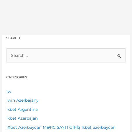
SEARCH
S
e
a
CATEGORIES
r
c
1w
h
1win Azerbajany
f
1xbet Argentina
o
1xbet Azerbajan
r
1Xbet Azerbaycan MƏRC SAYTI GİRİŞ 1xbet azerbaycan
: