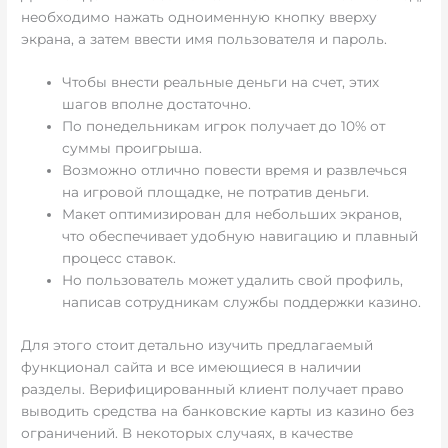
необходимо нажать одноименную кнопку вверху
экрана, а затем ввести имя пользователя и пароль.
Чтобы внести реальные деньги на счет, этих
шагов вполне достаточно.
По понедельникам игрок получает до 10% от
суммы проигрыша.
Возможно отлично повести время и развлечься
на игровой площадке, не потратив деньги.
Макет оптимизирован для небольших экранов,
что обеспечивает удобную навигацию и плавный
процесс ставок.
Но пользователь может удалить свой профиль,
написав сотрудникам службы поддержки казино.
Для этого стоит детально изучить предлагаемый
функционал сайта и все имеющиеся в наличии
разделы. Верифицированный клиент получает право
выводить средства на банковские карты из казино без
ограничений. В некоторых случаях, в качестве