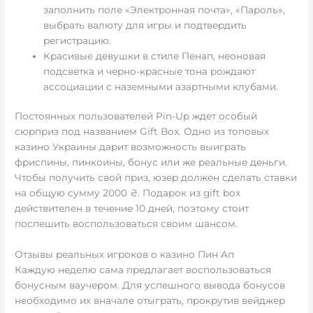
заполнить поле «Электронная почта», «Пароль»,
выбрать валюту для игры и подтвердить
регистрацию.
Красивые девушки в стиле Пенап, неоновая
подсветка и черно-красные тона рождают
ассоциации с наземными азартными клубами.
Постоянных пользователей Pin-Up ждет особый
сюрприз под названием Gift Box. Одно из топовых
казино Украины дарит возможность выиграть
фриспины, пинкоины, бонус или же реальные деньги.
Чтобы получить свой приз, юзер должен сделать ставки
на общую сумму 2000 ₴. Подарок из gift box
действителен в течение 10 дней, поэтому стоит
поспешить воспользоваться своим шансом.
Отзывы реальных игроков о казино Пин Ап
Каждую неделю сама предлагает воспользоваться
бонусным ваучером. Для успешного вывода бонусов
необходимо их вначале отыграть, прокрутив вейджер