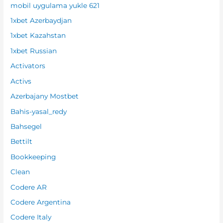
mobil uygulama yukle 621
1xbet Azerbaydjan
1xbet Kazahstan
1xbet Russian
Activators
Activs
Azerbajany Mostbet
Bahis-yasal_redy
Bahsegel
Bettilt
Bookkeeping
Clean
Codere AR
Codere Argentina
Codere Italy