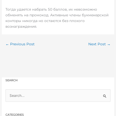
Тогда удается набрать 50 баллов, их невозможно
обменять на промокод. Активные члены букмекерской
конторы никогда но остаются без плохого
вознаграждения.
←
Previous Post
Next Post
→
SEARCH
S
e
a
CATEGORIES