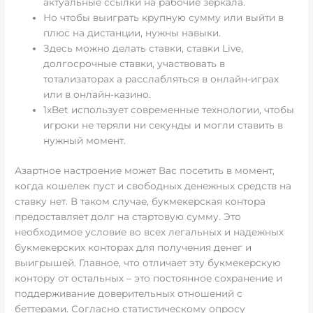
актуальные ссылки на рабочие зеркала.
Но чтобы выиграть крупную сумму или выйти в
плюс на дистанции, нужны навыки.
Здесь можно делать ставки, ставки Live,
долгосрочные ставки, участвовать в
тотализаторах а расслабляться в онлайн-играх
или в онлайн-казино.
1xBet использует современные технологии, чтобы
игроки не теряли ни секунды и могли ставить в
нужный момент.
Азартное настроение может Вас посетить в момент,
когда кошелек пуст и свободных денежных средств на
ставку нет. В таком случае, букмекерская контора
предоставляет долг на стартовую сумму. Это
необходимое условие во всех легальных и надежных
букмекерских конторах для получения денег и
выигрышей. Главное, что отличает эту букмекерскую
контору от остальных – это постоянное сохранение и
поддерживание доверительных отношений с
беттерами. Согласно статистическому опросу