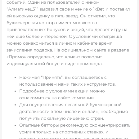
событий. Один из пользователей с ником
“Алматинец31” выразил свое мнение о 1xBet и поставил
ей высокую оценку в пять звезд. Он отметил, что
букмекерская контора имеет множество
привлекательных бонусов и акций, что делает игру на
ней еще более интересной. С условиями отыгрыша
можно ознакомиться в личном кабинете время
зачисления подарка. На официальном сайте в разделе
«Промо» определено, что клиент позволит
индивидуальный бонус и виде промокода.
Нажимая “Принять”, вы соглашаетесь с
использованием нами таких инструментов.
Подробнее с условиями акции можно
ознакомиться на сайте компании.
Для осуществления легальной букмекерской
деятельности в том числе и онлайн, необходимо
получить локальную лицензию стран.
Опытные бетторы рекомендую сконцентрировать
усилия только на спортивных ставках, и
отказаться от игры в казино, так как в отличие от