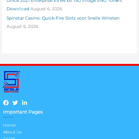
Office 2021 Enterprise E5 64 bit ISO Image ENG Torr𝐞nt
Dow𝚗l𝚘аd
August 6, 2026
Spinstar Casino: Quick‑Fire Slots voor Snelle Winsten
August 6, 2026
Important Pages
Home
About Us
GCDF