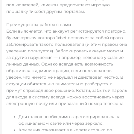
пользователей, клиенты предпочитают игровую
площадку 1иксбет другим порталам.
Преимущества работы с нами
Если выясняется, что аккаунт регистрируется повторно,
букмекерская контора 1xbet оставляет за собой право
заблокировать такого пользователя (и этим правом она
уверенно пользуется). Заблокировать аккаунт могут и
за другие нарушения — например, неверное указание
личных данных. Однако всегда есть возможность
обратиться к администрации, если пользователь
уверен, что ничего не нарушал и действовал честно. В
ситуации обязательно внимательно разберутся и
примут справедливое решение. Кстати, забытый пароль
для входа в систему всегда можно восстановить через
электронную почту или привязанный номер телефона.
Для ставок необходимо зарегистрироваться на
официальном сайте или через зеркало.
Компания отказывает в выплатах только по