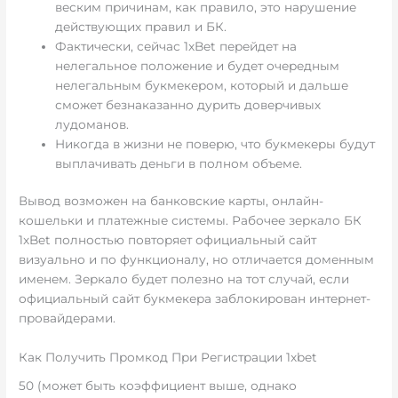
веским причинам, как правило, это нарушение
действующих правил и БК.
Фактически, сейчас 1xBet перейдет на
нелегальное положение и будет очередным
нелегальным букмекером, который и дальше
сможет безнаказанно дурить доверчивых
лудоманов.
Никогда в жизни не поверю, что букмекеры будут
выплачивать деньги в полном объеме.
Вывод возможен на банковские карты, онлайн-
кошельки и платежные системы. Рабочее зеркало БК
1xBet полностью повторяет официальный сайт
визуально и по функционалу, но отличается доменным
именем. Зеркало будет полезно на тот случай, если
официальный сайт букмекера заблокирован интернет-
провайдерами.
Как Получить Промкод При Регистрации 1xbet
50 (может быть коэффициент выше, однако