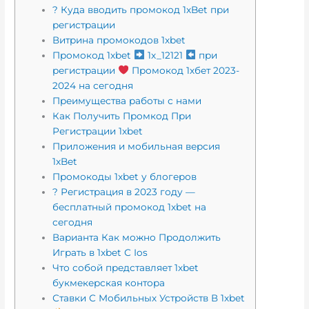
? Куда вводить промокод 1xBet при
регистрации
Витрина промокодов 1xbet
Промокод 1xbet
1x_12121
при
регистрации
Промокод 1хбет 2023-
2024 на сегодня
Преимущества работы с нами
Как Получить Промкод При
Регистрации 1xbet
Приложения и мобильная версия
1xBet
Промокоды 1xbet у блогеров
? Регистрация в 2023 году —
бесплатный промокод 1xbet на
сегодня
Варианта Как можно Продолжить
Играть в 1xbet С Ios
Что собой представляет 1xbet
букмекерская контора
Ставки С Мобильных Устройств В 1xbet