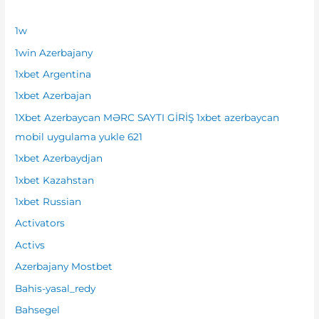
r
c
1w
h
1win Azerbajany
f
1xbet Argentina
o
1xbet Azerbajan
r
1Xbet Azerbaycan MƏRC SAYTI GİRİŞ 1xbet azerbaycan
:
mobil uygulama yukle 621
1xbet Azerbaydjan
1xbet Kazahstan
1xbet Russian
Activators
Activs
Azerbajany Mostbet
Bahis-yasal_redy
Bahsegel