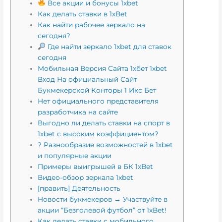
Все акции и бонусы 1xbet
Как делать ставки в 1xBet
Как найти рабочее зеркало на
сегодня?
Где найти зеркало 1xbet для ставок
сегодня
Мобильная Версия Сайта 1хбет 1xbet
Вход На официальный Сайт
Букмекерской Конторы 1 Икс Бет
Нет официального представителя
разработчика на сайте
Выгодно ли делать ставки на спорт в
1xbet с высоким коэффициентом?
? Разнообразие возможностей в 1xbet
и популярные акции
Примеры выигрышей в БК 1хBet
Видео-обзор зеркала 1xbet
[править] Деятельность
Новости букмекеров → Участвуйте в
акции “Безголевой футбол” от 1xBet!
Как делать ставки с мобильного