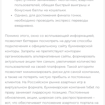
пользователей, обещая быстрый выигрыш и
бонусные баллы на кошельки.
Однако, для достижения финала гонки,
необходимо проводить экспресс переводы
ежедневно.
Помимо этого, окно со всплывающей информацией,
позволяет беттерам посмотреть на другие способы
подключения к официальному сайту букмекерской
конторы. Запреты не препятствуют конторам
организовывать альтернативные сайты, формировать
актуальные акции тем самым, увеличивая количество
пользователей на своей платформе. Такой алгоритм
позволяет минимизировать риски для самой компании,
а также не потерять чистую прибыль и постоянных
клиентов. На Российском рынке азартных игр в
виртуальном формате, букмекерская компания 1хбet по
праву занимает лидерскую позицию. Постоянные
обновления, акции, широкая сеть распространения –
вот, что обеспечивает положение азартного портала на