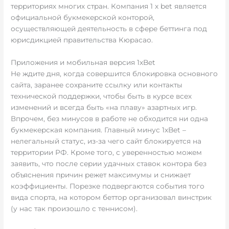
территориях многих стран. Компания 1 x bet является
официальной букмекерской конторой,
осуществляющей деятельность в сфере беттинга под
юрисдикцией правительства Кюрасао.
Приложения и мобильная версия 1xBet
Не ждите дня, когда совершится блокировка основного
сайта, заранее сохраните ссылку или контакты
технической поддержки, чтобы быть в курсе всех
изменений и всегда быть «на плаву» азартных игр.
Впрочем, без минусов в работе не обходится ни одна
букмекерская компания. Главный минус 1xBet –
нелегальный статус, из-за чего сайт блокируется на
территории РФ. Кроме того, с уверенностью можем
заявить, что после серии удачных ставок контора без
объяснения причин режет максимумы и снижает
коэффициенты. Порезке подвергаются события того
вида спорта, на котором беттор организовал винстрик
(у нас так произошло с теннисом).