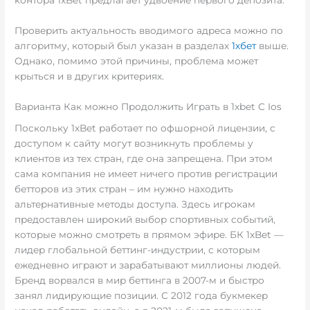
Проверить актуальность вводимого адреса можно по
алгоритму, который был указан в разделах
1хбет
выше.
Однако, помимо этой причины, проблема может
крыться и в других критериях.
Варианта Как можно Продолжить Играть в 1xbet С Ios
Поскольку 1xBet работает по офшорной лицензии, с
доступом к сайту могут возникнуть проблемы у
клиентов из тех стран, где она запрещена. При этом
сама компания не имеет ничего против регистрации
бетторов из этих стран – им нужно находить
альтернативные методы доступа. Здесь игрокам
предоставлен широкий выбор спортивных событий,
которые можно смотреть в прямом эфире. БК 1xBet —
лидер глобальной беттинг-индустрии, с которым
ежедневно играют и зарабатывают миллионы людей.
Бренд ворвался в мир беттинга в 2007-м и быстро
занял лидирующие позиции. С 2012 года букмекер