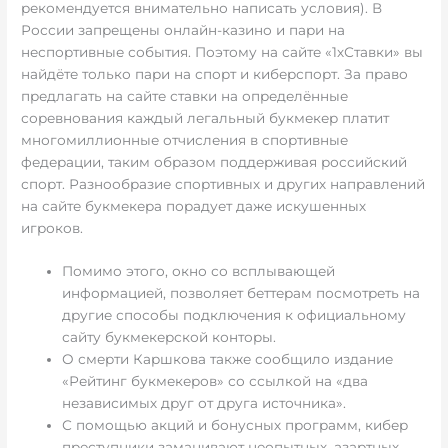
рекомендуется внимательно написать условия). В
России запрещены онлайн-казино и пари на
неспортивные события. Поэтому на сайте «1хСтавки» вы
найдёте только пари на спорт и киберспорт. За право
предлагать на сайте ставки на определённые
соревнования каждый легальный букмекер платит
многомиллионные отчисления в спортивные
федерации, таким образом поддерживая российский
спорт. Разнообразие спортивных и других направлений
на сайте букмекера порадует даже искушенных
игроков.
Помимо этого, окно со всплывающей
информацией, позволяет беттерам посмотреть на
другие способы подключения к официальному
сайту букмекерской конторы.
О смерти Каршкова также сообщило издание
«Рейтинг букмекеров» со ссылкой на «два
независимых друг от друга источника».
С помощью акций и бонусных программ, кибер
преступники заманивают неопытных, азартных