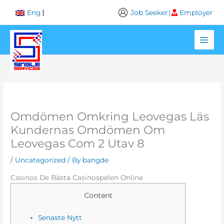
Skip
Job Seeker
|
Employer
Eng
to
content
Omdömen Omkring Leovegas Läs
Kundernas Omdömen Om
Leovegas Com 2 Utav 8
/
Uncategorized
/ By
bangde
Casinos De Bästa Casinospelen Online
Content
Senaste Nytt