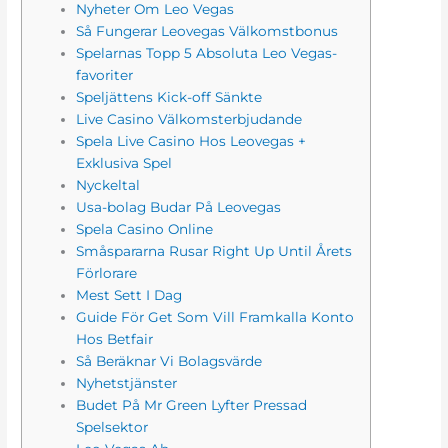
Nyheter Om Leo Vegas
Så Fungerar Leovegas Välkomstbonus
Spelarnas Topp 5 Absoluta Leo Vegas-
favoriter
Speljättens Kick-off Sänkte
Live Casino Välkomsterbjudande
Spela Live Casino Hos Leovegas +
Exklusiva Spel
Nyckeltal
Usa-bolag Budar På Leovegas
Spela Casino Online
Småspararna Rusar Right Up Until Årets
Förlorare
Mest Sett I Dag
Guide För Get Som Vill Framkalla Konto
Hos Betfair
Så Beräknar Vi Bolagsvärde
Nyhetstjänster
Budet På Mr Green Lyfter Pressad
Spelsektor