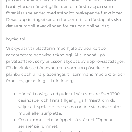
prissättningar för bästa mobiloperatör. Innovationen är
banbrytande när det gäller den utmärkta appen som
förenklar spelandet med ständigt nyskapande funktioner.
Deras uppfinningsrikedom tar dem till en förstaplats ska
det vara mobilutvecklingen för casinon online idag.
Nyckeltal
Vi skyddar vår plattform med hjälp av dedikerade
medarbetare och wise teknologi. Allt innehåll på
privataaffarer. sony ericsson skyddas av upphovsrättslagen.
Få de vitalaste börsnyheterna som kan påverka din
plånbok och dina placeringar, tillsammans med aktie- och
fondtips, geradlinig till din inkorg.
Här på LeoVegas erbjuder ni våra spelare över 1300
casinospel och finns tillgängliga fr?nsett om du
väljer att spela online casino online via noise dator,
mobil eller surfplatta.
Om rummet inte är öppet, så står det ”Öppnar
senare” på rummet.