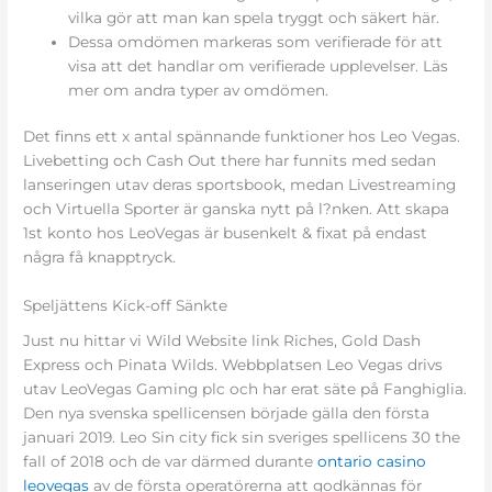
vilka gör att man kan spela tryggt och säkert här.
Dessa omdömen markeras som verifierade för att
visa att det handlar om verifierade upplevelser. Läs
mer om andra typer av omdömen.
Det finns ett x antal spännande funktioner hos Leo Vegas.
Livebetting och Cash Out there har funnits med sedan
lanseringen utav deras sportsbook, medan Livestreaming
och Virtuella Sporter är ganska nytt på l?nken. Att skapa
1st konto hos LeoVegas är busenkelt & fixat på endast
några få knapptryck.
Speljättens Kick-off Sänkte
Just nu hittar vi Wild Website link Riches, Gold Dash
Express och Pinata Wilds. Webbplatsen Leo Vegas drivs
utav LeoVegas Gaming plc och har erat säte på Fanghiglia.
Den nya svenska spellicensen började gälla den första
januari 2019. Leo Sin city fick sin sveriges spellicens 30 the
fall of 2018 och de var därmed durante
ontario casino
leovegas
av de första operatörerna att godkännas för