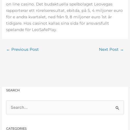
on line casino. Det budaktuella spelbolaget Leovegas
rapporterar ett rörelseresultat, ebitda, på 5, 4 miljoner euro
för e andra kvartalet, ned från 9, 8 miljoner euro 1st år
tidigare. Hos casinot kallas sina sida för ansvarsfullt
spelande för LeoSafePlay.
←
Previous Post
Next Post
→
SEARCH
S
e
a
CATEGORIES