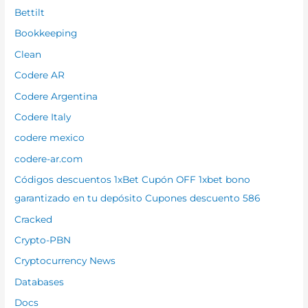
Bettilt
Bookkeeping
Clean
Codere AR
Codere Argentina
Codere Italy
codere mexico
codere-ar.com
Códigos descuentos 1xBet Cupón OFF 1xbet bono
garantizado en tu depósito Cupones descuento 586
Cracked
Crypto-PBN
Cryptocurrency News
Databases
Docs