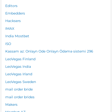
Editors
Embedders
Hacksers
IMAX
India Mostbet
ISO
Kassam az: Onlayn Ode Onlayn Ödəmə sistemi 296
LeoVegas Finland
LeoVegas India
LeoVegas Irland
LeoVegas Sweden
mail order bride
mail order brides
Makers