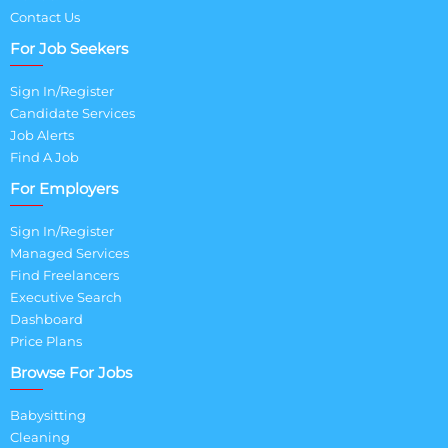
Contact Us
For Job Seekers
Sign In/Register
Candidate Services
Job Alerts
Find A Job
For Employers
Sign In/Register
Managed Services
Find Freelancers
Executive Search
Dashboard
Price Plans
Browse For Jobs
Babysitting
Cleaning