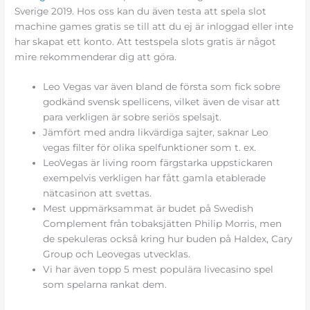
Sverige 2019. Hos oss kan du även testa att spela slot
machine games gratis se till att du ej är inloggad eller inte
har skapat ett konto. Att testspela slots gratis är något
mire rekommenderar dig att göra.
Leo Vegas var även bland de första som fick sobre
godkänd svensk spellicens, vilket även de visar att
para verkligen är sobre seriös spelsajt.
Jämfört med andra likvärdiga sajter, saknar Leo
vegas filter för olika spelfunktioner som t. ex.
LeoVegas är living room färgstarka uppstickaren
exempelvis verkligen har fått gamla etablerade
nätcasinon att svettas.
Mest uppmärksammat är budet på Swedish
Complement från tobaksjätten Philip Morris, men
de spekuleras också kring hur buden på Haldex, Cary
Group och Leovegas utvecklas.
Vi har även topp 5 mest populära livecasino spel
som spelarna rankat dem.