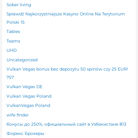
Sober living
Sprawdź Najkorzystniejsze Kasyno Online Na Terytorium
Polski 15
Tables
Teams
UHD
Uncategorized
Vulkan Vegas bonus bez depozytu 50 spinów czy 25 EUR!
757
Vulkan Vegas DE
Vulkan Vegas Poland
VulkanVegas Poland
wife finder
бонусы до 250%, официальный сайт в Узбекистане 813
Форекс Брокеры