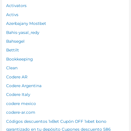
Activators
Activs
Azerbajany Mostbet
Bahis-yasal_redy
Bahsegel
Bettilt
Bookkeeping
Clean
Codere AR
Codere Argentina
Codere Italy
codere mexico
codere-ar.com
Códigos descuentos 1xBet Cupón OFF 1xbet bono
garantizado en tu depósito Cupones descuento 586