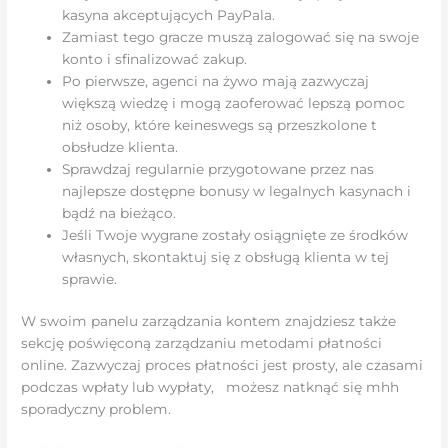
kasyna akceptujących PayPala.
Zamiast tego gracze muszą zalogować się na swoje
konto i sfinalizować zakup.
Po pierwsze, agenci na żywo mają zazwyczaj
większą wiedzę i mogą zaoferować lepszą pomoc
niż osoby, które keineswegs są przeszkolone t
obsłudze klienta.
Sprawdzaj regularnie przygotowane przez nas
najlepsze dostępne bonusy w legalnych kasynach i
bądź na bieżąco.
Jeśli Twoje wygrane zostały osiągnięte ze środków
własnych, skontaktuj się z obsługą klienta w tej
sprawie.
W swoim panelu zarządzania kontem znajdziesz także
sekcję poświęconą zarządzaniu metodami płatności
online. Zazwyczaj proces płatności jest prosty, ale czasami
podczas wpłaty lub wypłaty, możesz natknąć się mhh
sporadyczny problem.