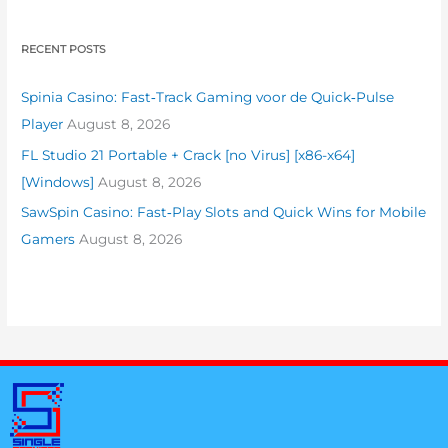
RECENT POSTS
Spinia Casino: Fast‑Track Gaming voor de Quick‑Pulse
Player
August 8, 2026
FL Studio 21 Portable + Crack [no Virus] [x86-x64]
[Windows]
August 8, 2026
SawSpin Casino: Fast‑Play Slots and Quick Wins for Mobile
Gamers
August 8, 2026