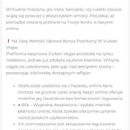
Wirtualne maszyny, gry insta, karcianki, czy ruletki zawsze
wiążą się przecież z dreszczykiem emocji. Poczekaj, aż
pieniądze zostaną przelane na Twoje konto w kasynie
online.
Na Jaką Wartość Opiewa Bonus Powitalny W Vulkan
Vegas
Platforma kasynowa Vulkan Vegas powstała na rynku
niedawno, jednak już zdobyła zaufanie klientów. Witryna
ciągle się udoskonala, pracując nad designem strony i
poszerzając bibliotekę dostępnych raffgier.
Wiele osób uzależnia się z hazardu, online keno
montaz na gruncie coraz więcej kasyn online oferuje
mobilne gry hazardowe bez konieczności logowania.
● Blik – Wygodna, bezpieczna i szybka metoda
płatności online, która zyskała olbrzymie uznanie
wśród polskich użytkowników.
Ich rozmieszczenie jest skrupulatnie regulowane