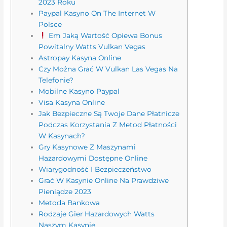
2023 Roku
Paypal Kasyno On The Internet W
Polsce
Em Jaką Wartość Opiewa Bonus
Powitalny Watts Vulkan Vegas
Astropay Kasyna Online
Czy Można Grać W Vulkan Las Vegas Na
Telefonie?
Mobilne Kasyno Paypal
Visa Kasyna Online
Jak Bezpieczne Są Twoje Dane Płatnicze
Podczas Korzystania Z Metod Płatności
W Kasynach?
Gry Kasynowe Z Maszynami
Hazardowymi Dostępne Online
Wiarygodność I Bezpieczeństwo
Grać W Kasynie Online Na Prawdziwe
Pieniądze 2023
Metoda Bankowa
Rodzaje Gier Hazardowych Watts
Naszym Kasynie