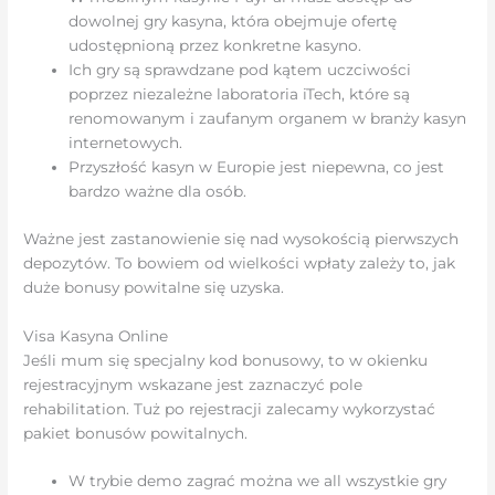
dowolnej gry kasyna, która obejmuje ofertę
udostępnioną przez konkretne kasyno.
Ich gry są sprawdzane pod kątem uczciwości
poprzez niezależne laboratoria iTech, które są
renomowanym i zaufanym organem w branży kasyn
internetowych.
Przyszłość kasyn w Europie jest niepewna, co jest
bardzo ważne dla osób.
Ważne jest zastanowienie się nad wysokością pierwszych
depozytów. To bowiem od wielkości wpłaty zależy to, jak
duże bonusy powitalne się uzyska.
Visa Kasyna Online
Jeśli mum się specjalny kod bonusowy, to w okienku
rejestracyjnym wskazane jest zaznaczyć pole
rehabilitation. Tuż po rejestracji zalecamy wykorzystać
pakiet bonusów powitalnych.
W trybie demo zagrać można we all wszystkie gry