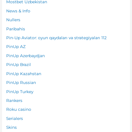
Mostbet Uzbekistan
News & Info
Nullers
Paribahis
Pin-Up Aviator: oyun qaydaları və strategiyaları 112
PinUp AZ
PinUp Azerbaydjan
PinUp Brazil
PinUp Kazahstan
PinUp Russian
PinUp Turkey
Rankers
Roku casino
Serialers
Skins