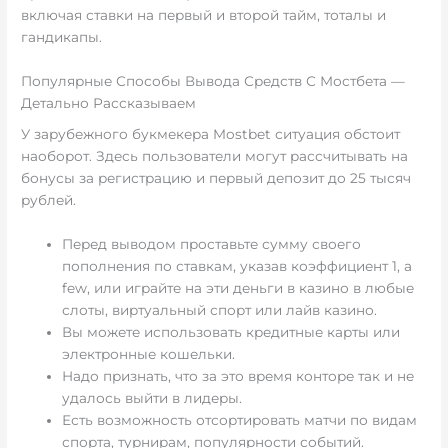
включая ставки на первый и второй тайм, тоталы и
гандикапы.
Популярные Способы Вывода Средств С Мостбета —
Детально Рассказываем
У зарубежного букмекера Mostbet ситуация обстоит
наоборот. Здесь пользователи могут рассчитывать на
бонусы за регистрацию и первый депозит до 25 тысяч
рублей.
Перед выводом проставьте сумму своего
пополнения по ставкам, указав коэффициент 1, a
few, или играйте на эти деньги в казино в любые
слоты, виртуальный спорт или лайв казино.
Вы можете использовать кредитные карты или
электронные кошельки.
Надо признать, что за это время конторе так и не
удалось выйти в лидеры.
Есть возможность отсортировать матчи по видам
спорта, турнирам, популярности событий.