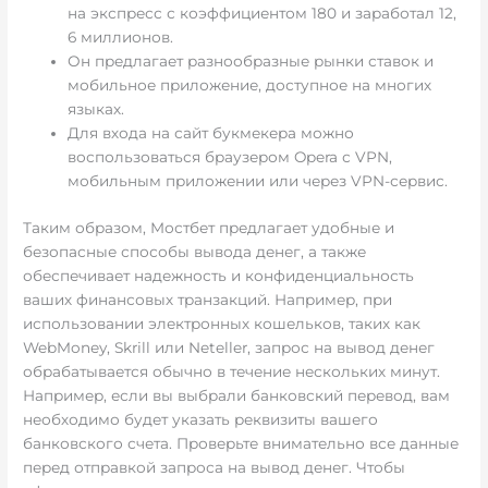
на экспресс с коэффициентом 180 и заработал 12,
6 миллионов.
Он предлагает разнообразные рынки ставок и
мобильное приложение, доступное на многих
языках.
Для входа на сайт букмекера можно
воспользоваться браузером Opera с VPN,
мобильным приложении или через VPN-сервис.
Таким образом, Мостбет предлагает удобные и
безопасные способы вывода денег, а также
обеспечивает надежность и конфиденциальность
ваших финансовых транзакций. Например, при
использовании электронных кошельков, таких как
WebMoney, Skrill или Neteller, запрос на вывод денег
обрабатывается обычно в течение нескольких минут.
Например, если вы выбрали банковский перевод, вам
необходимо будет указать реквизиты вашего
банковского счета. Проверьте внимательно все данные
перед отправкой запроса на вывод денег. Чтобы