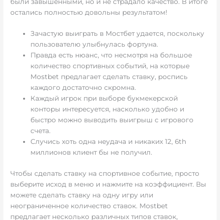
были завышенными, но и не страдало качество. В итоге
остались полностью довольны результатом!
Зачастую выиграть в Мостбет удается, поскольку
пользователю улыбнулась фортуна.
Правда есть нюанс, что несмотря на большое
количество спортивных событий, на которые
Mostbet предлагает сделать ставку, роспись
каждого достаточно скромна.
Каждый игрок при выборе букмекерской
конторы интересуется, насколько удобно и
быстро можно выводить выигрыш с игрового
счета.
Случись хоть одна неудача и никаких 12, 6th
миллионов клиент бы не получил.
Чтобы сделать ставку на спортивное событие, просто
выберите исход в меню и нажмите на коэффициент. Вы
можете сделать ставку на одну игру или
неограниченное количество ставок. Mostbet
предлагает несколько различных типов ставок,