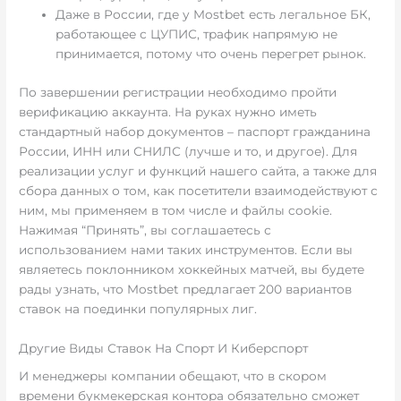
Даже в России, где у Mostbet есть легальное БК,
работающее с ЦУПИС, трафик напрямую не
принимается, потому что очень перегрет рынок.
По завершении регистрации необходимо пройти
верификацию аккаунта. На руках нужно иметь
стандартный набор документов – паспорт гражданина
России, ИНН или СНИЛС (лучше и то, и другое). Для
реализации услуг и функций нашего сайта, а также для
сбора данных о том, как посетители взаимодействуют с
ним, мы применяем в том числе и файлы cookie.
Нажимая “Принять”, вы соглашаетесь с
использованием нами таких инструментов. Если вы
являетесь поклонником хоккейных матчей, вы будете
рады узнать, что Mostbet предлагает 200 вариантов
ставок на поединки популярных лиг.
Другие Виды Ставок На Спорт И Киберспорт
И менеджеры компании обещают, что в скором
времени букмекерская контора обязательно сможет