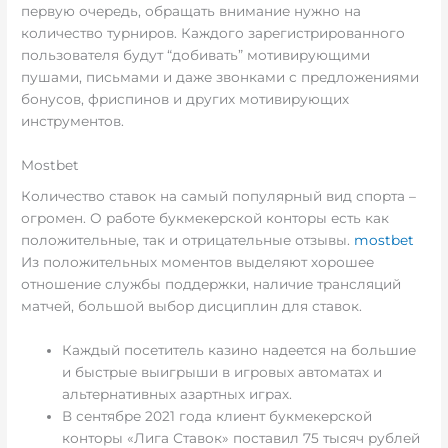
первую очередь, обращать внимание нужно на
количество турниров. Каждого зарегистрированного
пользователя будут “добивать” мотивирующими
пушами, письмами и даже звонками с предложениями
бонусов, фриспинов и других мотивирующих
инструментов.
Mostbet
Количество ставок на самый популярный вид спорта –
огромен. О работе букмекерской конторы есть как
положительные, так и отрицательные отзывы.
mostbet
Из положительных моментов выделяют хорошее
отношение службы поддержки, наличие трансляций
матчей, большой выбор дисциплин для ставок.
Каждый посетитель казино надеется на большие
и быстрые выигрыши в игровых автоматах и
альтернативных азартных играх.
В сентябре 2021 года клиент букмекерской
конторы «Лига Ставок» поставил 75 тысяч рублей