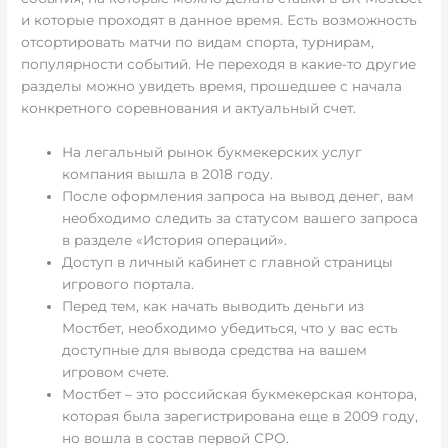
и которые проходят в данное время. Есть возможность
отсортировать матчи по видам спорта, турнирам,
популярности событий. Не переходя в какие-то другие
разделы можно увидеть время, прошедшее с начала
конкретного соревнования и актуальный счет.
На легальный рынок букмекерских услуг
компания вышла в 2018 году.
После оформления запроса на вывод денег, вам
необходимо следить за статусом вашего запроса
в разделе «История операций».
Доступ в личный кабинет с главной страницы
игрового портала.
Перед тем, как начать выводить деньги из
Мостбет, необходимо убедиться, что у вас есть
доступные для вывода средства на вашем
игровом счете.
Мостбет – это российская букмекерская контора,
которая была зарегистрирована еще в 2009 году,
но вошла в состав первой СРО.