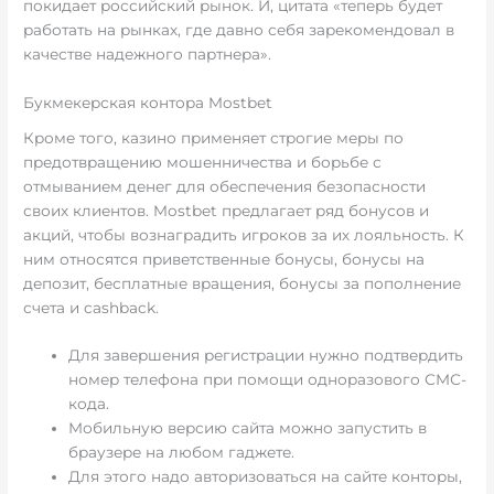
покидает российский рынок. И, цитата «теперь будет
работать на рынках, где давно себя зарекомендовал в
качестве надежного партнера».
Букмекерская контора Mostbet
Кроме того, казино применяет строгие меры по
предотвращению мошенничества и борьбе с
отмыванием денег для обеспечения безопасности
своих клиентов. Mostbet предлагает ряд бонусов и
акций, чтобы вознаградить игроков за их лояльность. К
ним относятся приветственные бонусы, бонусы на
депозит, бесплатные вращения, бонусы за пополнение
счета и cashback.
Для завершения регистрации нужно подтвердить
номер телефона при помощи одноразового СМС-
кода.
Мобильную версию сайта можно запустить в
браузере на любом гаджете.
Для этого надо авторизоваться на сайте конторы,