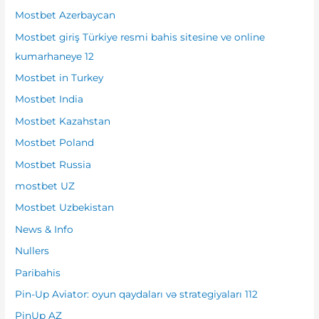
Mostbet Azerbaycan
Mostbet giriş Türkiye resmi bahis sitesine ve online
kumarhaneye 12
Mostbet in Turkey
Mostbet India
Mostbet Kazahstan
Mostbet Poland
Mostbet Russia
mostbet UZ
Mostbet Uzbekistan
News & Info
Nullers
Paribahis
Pin-Up Aviator: oyun qaydaları və strategiyaları 112
PinUp AZ