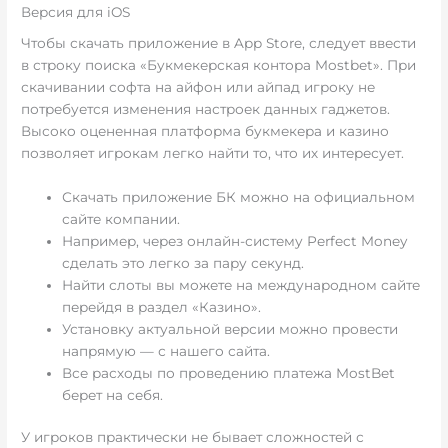
Версия для iOS
Чтобы скачать приложение в App Store, следует ввести
в строку поиска «Букмекерская контора Mostbet». При
скачивании софта на айфон или айпад игроку не
потребуется изменения настроек данных гаджетов.
Высоко оцененная платформа букмекера и казино
позволяет игрокам легко найти то, что их интересует.
Скачать приложение БК можно на официальном
сайте компании.
Например, через онлайн-систему Perfect Money
сделать это легко за пару секунд.
Найти слоты вы можете на международном сайте
перейдя в раздел «Казино».
Установку актуальной версии можно провести
напрямую — с нашего сайта.
Все расходы по проведению платежа MostBet
берет на себя.
У игроков практически не бывает сложностей с