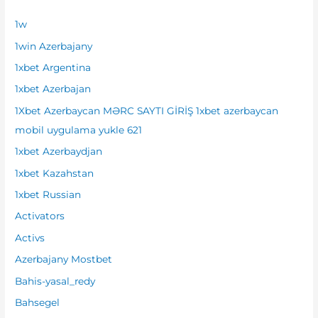
c
1w
h
1win Azerbajany
f
1xbet Argentina
o
1xbet Azerbajan
r
1Xbet Azerbaycan MƏRC SAYTI GİRİŞ 1xbet azerbaycan
:
mobil uygulama yukle 621
1xbet Azerbaydjan
1xbet Kazahstan
1xbet Russian
Activators
Activs
Azerbajany Mostbet
Bahis-yasal_redy
Bahsegel