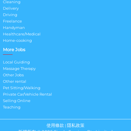
Cleaning
Delivery
Driving
Freelance
Handyman
Healthcare/Medical
Home-cooking
More Jobs
Local Guiding
Massage Therapy
Other Jobs
Other rental
Pet Sitting/Walking
Private Car/Vehicle Rental
Selling Online
Teaching
使用條款
隱私政策
|