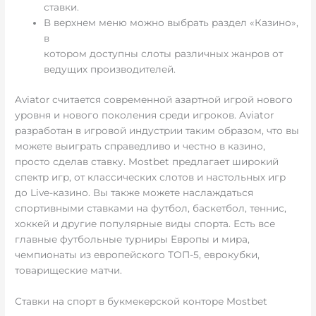
ставки.
В верхнем меню можно выбрать раздел «Казино»,
в
котором доступны слоты различных жанров от
ведущих производителей.
Aviator считается современной азартной игрой нового
уровня и нового поколения среди игроков. Aviator
разработан в игровой индустрии таким образом, что вы
можете выиграть справедливо и честно в казино,
просто сделав ставку. Mostbet предлагает широкий
спектр игр, от классических слотов и настольных игр
до Live-казино. Вы также можете наслаждаться
спортивными ставками на футбол, баскетбол, теннис,
хоккей и другие популярные виды спорта. Есть все
главные футбольные турниры Европы и мира,
чемпионаты из европейского ТОП-5, еврокубки,
товарищеские матчи.
Ставки на спорт в букмекерской конторе Mostbet