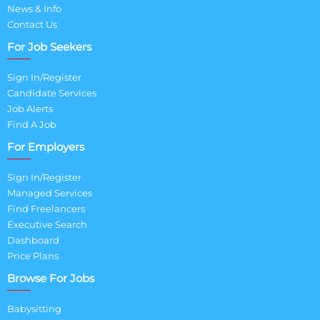
News & Info
Contact Us
For Job Seekers
Sign In/Register
Candidate Services
Job Alerts
Find A Job
For Employers
Sign In/Register
Managed Services
Find Freelancers
Executive Search
Dashboard
Price Plans
Browse For Jobs
Babysitting