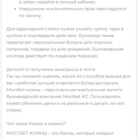
а затем перейти в личный кабинет.
Нарушение исключительных прав преследуется
по закону.
Для ординарной ставки нужно указать сумму пари в
купоне и подтвердить действие. Букмекер также
предлагает персональные бонусы для игроков,
например, подарки ко дню рождения. Букмекерская
контора действует по лицензии Кюрасао.
Депозит и получение выигрыша в тенге
Так вы сможете оценить, какой из способов вывода для
вас наиболее лучший и является более выгодным.
Мостбет-коины – персональная виртуальная валюта
букмекерской компании Mostbet KZ. Пользователь
может обменить деньги на реальные и делать на них
ставки.
Что такое Коины в казино?
МОСТБЕТ-КОИНЫ – это баллы, которые каждый