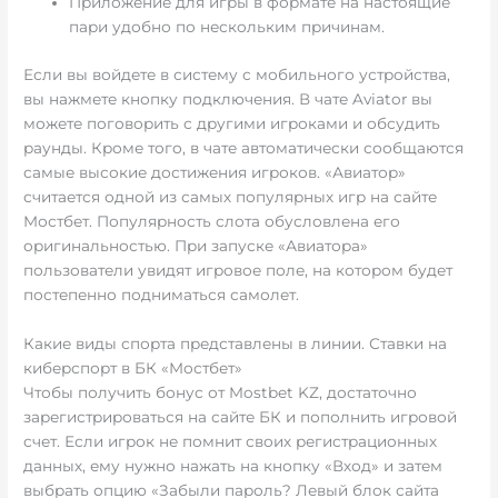
Приложение для игры в формате на настоящие
пари удобно по нескольким причинам.
Если вы войдете в систему с мобильного устройства,
вы нажмете кнопку подключения. В чате Aviator вы
можете поговорить с другими игроками и обсудить
раунды. Кроме того, в чате автоматически сообщаются
самые высокие достижения игроков. «Авиатор»
считается одной из самых популярных игр на сайте
Мостбет. Популярность слота обусловлена его
оригинальностью. При запуске «Авиатора»
пользователи увидят игровое поле, на котором будет
постепенно подниматься самолет.
Какие виды спорта представлены в линии. Ставки на
киберспорт в БК «Мостбет»
Чтобы получить бонус от Mostbet KZ, достаточно
зарегистрироваться на сайте БК и пополнить игровой
счет. Если игрок не помнит своих регистрационных
данных, ему нужно нажать на кнопку «Вход» и затем
выбрать опцию «Забыли пароль? Левый блок сайта