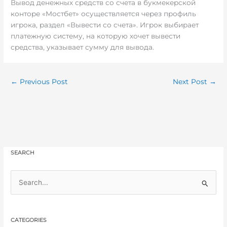
Вывод денежных средств со счета в букмекерской
конторе «Мостбет» осуществляется через профиль
игрока, раздел «Вывести со счета». Игрок выбирает
платежную систему, на которую хочет вывести
средства, указывает сумму для вывода.
←
Previous Post
Next Post
→
SEARCH
S
e
a
CATEGORIES
r