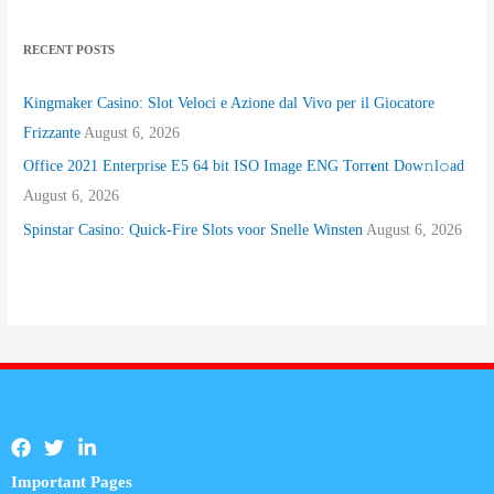
RECENT POSTS
Kingmaker Casino: Slot Veloci e Azione dal Vivo per il Giocatore
Frizzante
August 6, 2026
Office 2021 Enterprise E5 64 bit ISO Image ENG Torr𝐞nt Dow𝚗l𝚘аd
August 6, 2026
Spinstar Casino: Quick‑Fire Slots voor Snelle Winsten
August 6, 2026
Important Pages