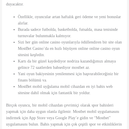
duyacaktır.
Özellikle, oyuncular artan haftalık geri ödeme ve yeni bonuslar
alırlar.
Burada sadece futbolda, basketbolda, futsalda, masa tenisinde
turnuvalar bulunmakla kalmıyor.
Sizi her gün online casino oyunlarıyla ödüllendiren bir site olan
MostBet Casino’da en hızlı büyüyen online online casino oyun
sitesini keşfedin.
Kartı da bir güzel kaydediyor nodriza kazandığımızı almaya
gelince 72 saatlerden bahsediyor mostbet az.
Yani oyun bakiyesinin yenilenmesi için başvurabileceğiniz bir
finans bölümü va.
MostBet mobil uyğulama mobil cihazdan en iyi bahis web
sitesine dahil olmak için fantastik bir yoldur.
Birçok oyuncu, bir mobil cihazdan çevrimiçi olarak spor bahisleri
yapmak için daha uygun olanla ilgilenir. Mostbet mobil uygulamasını
indirmek için App Store veya Google Play’e gidin ve “Mostbet”
uygulamasını bulun. Bahis yapmak için çok çeşitli spor ve etkinliklerin