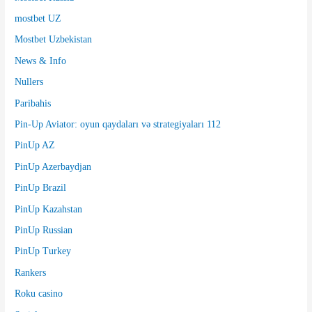
mostbet UZ
Mostbet Uzbekistan
News & Info
Nullers
Paribahis
Pin-Up Aviator: oyun qaydaları və strategiyaları 112
PinUp AZ
PinUp Azerbaydjan
PinUp Brazil
PinUp Kazahstan
PinUp Russian
PinUp Turkey
Rankers
Roku casino