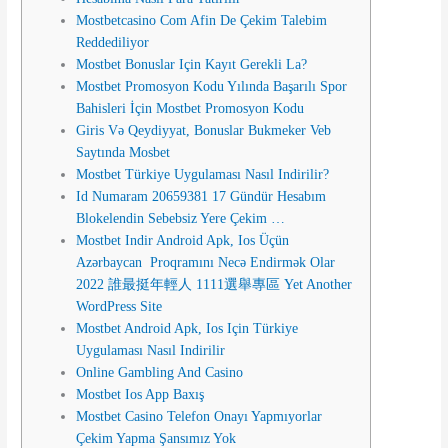
Mostbetcasino Com Afin De Çekim Talebim
Reddediliyor
Mostbet Bonuslar Için Kayıt Gerekli La?
Mostbet Promosyon Kodu Yılında Başarılı Spor
Bahisleri İçin Mostbet Promosyon Kodu
Giris Və Qeydiyyat, Bonuslar Bukmeker Veb
Saytında Mosbet
Mostbet Türkiye Uygulaması Nasıl Indirilir?
Id Numaram 20659381 17 Gündür Hesabım
Blokelendin Sebebsiz Yere Çekim …
Mostbet Indir Android Apk, Ios Üçün
Azərbaycan ️ Proqramını Necə Endirmək Olar
2022 誰最挺年輕人 1111選舉專區 Yet Another
WordPress Site
Mostbet Android Apk, Ios Için Türkiye
Uygulaması Nasıl Indirilir
Online Gambling And Casino
Mostbet Ios App Baxış
Mostbet Casino Telefon Onayı Yapmıyorlar
Çekim Yapma Şansımız Yok