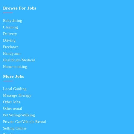
Browse For Jobs
Babysitting
Cleaning
Delivery
Driving
Freelance
Handyman
Healthcare/Medical
Home-cooking
More Jobs
Local Guiding
Massage Therapy
Other Jobs
Other rental
Pet Sitting/Walking
Private Car/Vehicle Rental
Selling Online