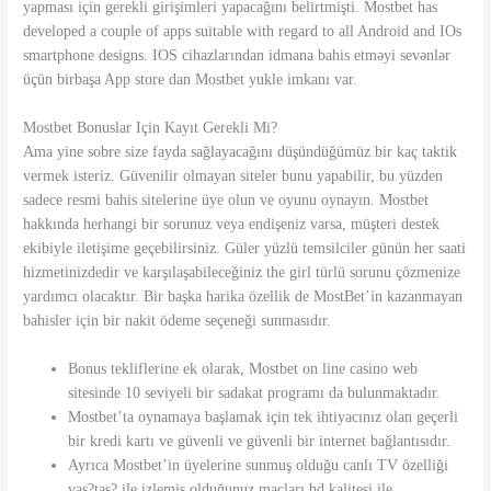
yapması için gerekli girişimleri yapacağını belirtmişti. Mostbet has
developed a couple of apps suitable with regard to all Android and IOs
smartphone designs. IOS cihazlarından idmana bahis etməyi sevənlər
üçün birbaşa App store dan Mostbet yukle imkanı var.
Mostbet Bonuslar Için Kayıt Gerekli Mi?
Ama yine sobre size fayda sağlayacağını düşündüğümüz bir kaç taktik
vermek isteriz. Güvenilir olmayan siteler bunu yapabilir, bu yüzden
sadece resmi bahis sitelerine üye olun ve oyunu oynayın. Mostbet
hakkında herhangi bir sorunuz veya endişeniz varsa, müşteri destek
ekibiyle iletişime geçebilirsiniz. Güler yüzlü temsilciler günün her saati
hizmetinizdedir ve karşılaşabileceğiniz the girl türlü sorunu çözmenize
yardımcı olacaktır. Bir başka harika özellik de MostBet’in kazanmayan
bahisler için bir nakit ödeme seçeneği sunmasıdır.
Bonus tekliflerine ek olarak, Mostbet on line casino web
sitesinde 10 seviyeli bir sadakat programı da bulunmaktadır.
Mostbet’ta oynamaya başlamak için tek ihtiyacınız olan geçerli
bir kredi kartı ve güvenli ve güvenli bir internet bağlantısıdır.
Ayrıca Mostbet’in üyelerine sunmuş olduğu canlı TV özelliği
vas?tas? ile izlemiş olduğunuz maçları hd kalitesi ile