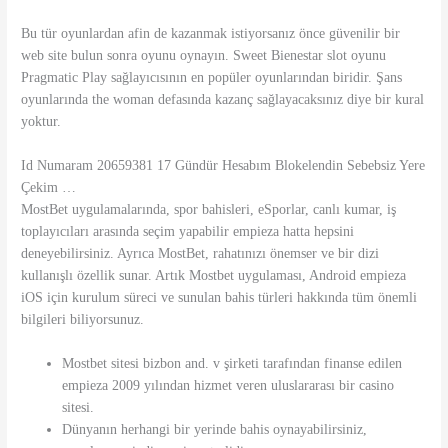
Bu tür oyunlardan afin de kazanmak istiyorsanız önce güvenilir bir
web site bulun sonra oyunu oynayın. Sweet Bienestar slot oyunu
Pragmatic Play sağlayıcısının en popüler oyunlarından biridir. Şans
oyunlarında the woman defasında kazanç sağlayacaksınız diye bir kural
yoktur.
Id Numaram 20659381 17 Gündür Hesabım Blokelendin Sebebsiz Yere
Çekim …
MostBet uygulamalarında, spor bahisleri, eSporlar, canlı kumar, iş
toplayıcıları arasında seçim yapabilir empieza hatta hepsini
deneyebilirsiniz. Ayrıca MostBet, rahatınızı önemser ve bir dizi
kullanışlı özellik sunar. Artık Mostbet uygulaması, Android empieza
iOS için kurulum süreci ve sunulan bahis türleri hakkında tüm önemli
bilgileri biliyorsunuz.
Mostbet sitesi bizbon and. v şirketi tarafından finanse edilen
empieza 2009 yılından hizmet veren uluslararası bir casino
sitesi.
Dünyanın herhangi bir yerinde bahis oynayabilirsiniz,