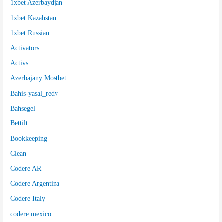
1xbet Azerbaydjan
1xbet Kazahstan
1xbet Russian
Activators
Activs
Azerbajany Mostbet
Bahis-yasal_redy
Bahsegel
Bettilt
Bookkeeping
Clean
Codere AR
Codere Argentina
Codere Italy
codere mexico