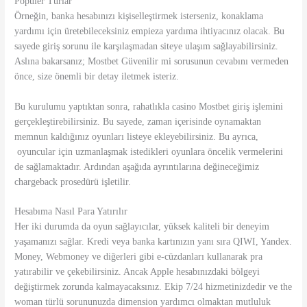
Popüler Turlar
Örneğin, banka hesabınızı kişiselleştirmek isterseniz, konaklama
yardımı için üretebileceksiniz empieza yardıma ihtiyacınız olacak. Bu
sayede giriş sorunu ile karşılaşmadan siteye ulaşım sağlayabilirsiniz.
Aslına bakarsanız; Mostbet Güvenilir mi sorusunun cevabını vermeden
önce, size önemli bir detay iletmek isteriz.
Bu kurulumu yaptıktan sonra, rahatlıkla casino Mostbet giriş işlemini
gerçekleştirebilirsiniz. Bu sayede, zaman içerisinde oynamaktan
memnun kaldığınız oyunları listeye ekleyebilirsiniz. Bu ayrıca,
oyuncular için uzmanlaşmak istedikleri oyunlara öncelik vermelerini
de sağlamaktadır. Ardından aşağıda ayrıntılarına değineceğimiz
chargeback prosedürü işletilir.
Hesabıma Nasıl Para Yatırılır
Her iki durumda da oyun sağlayıcılar, yüksek kaliteli bir deneyim
yaşamanızı sağlar. Kredi veya banka kartınızın yanı sıra QIWI, Yandex.
Money, Webmoney ve diğerleri gibi e-cüzdanları kullanarak pra
yatırabilir ve çekebilirsiniz. Ancak Apple hesabınızdaki bölgeyi
değiştirmek zorunda kalmayacaksınız. Ekip 7/24 hizmetinizdedir ve the
woman türlü sorununuzda dimension yardımcı olmaktan mutluluk