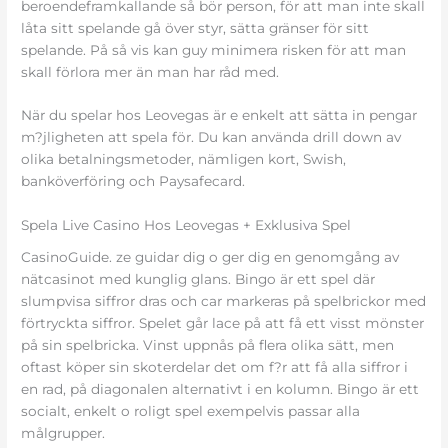
beroendeframkallande så bör person, för att man inte skall
låta sitt spelande gå över styr, sätta gränser för sitt
spelande. På så vis kan guy minimera risken för att man
skall förlora mer än man har råd med.
När du spelar hos Leovegas är e enkelt att sätta in pengar
m?jligheten att spela för. Du kan använda drill down av
olika betalningsmetoder, nämligen kort, Swish,
banköverföring och Paysafecard.
Spela Live Casino Hos Leovegas + Exklusiva Spel
CasinoGuide. ze guidar dig o ger dig en genomgång av
nätcasinot med kunglig glans. Bingo är ett spel där
slumpvisa siffror dras och car markeras på spelbrickor med
förtryckta siffror. Spelet går lace på att få ett visst mönster
på sin spelbricka. Vinst uppnås på flera olika sätt, men
oftast köper sin skoterdelar det om f?r att få alla siffror i
en rad, på diagonalen alternativt i en kolumn. Bingo är ett
socialt, enkelt o roligt spel exempelvis passar alla
målgrupper.