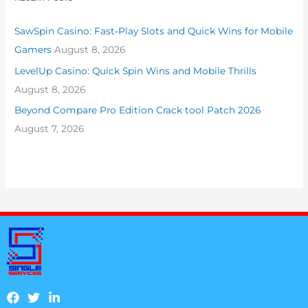
SawSpin Casino: Fast‑Play Slots and Quick Wins for Mobile
Gamers
August 8, 2026
LevelUp Casino: Quick Spin Wins and Mobile Thrills
August 8, 2026
Beyond Compare Pro Edition Crack tool Patch 2026
August 7, 2026