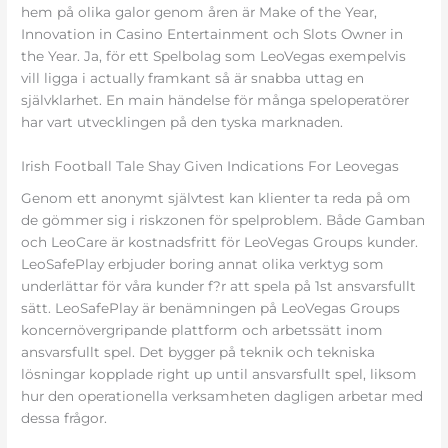
hem på olika galor genom åren är Make of the Year,
Innovation in Casino Entertainment och Slots Owner in
the Year. Ja, för ett Spelbolag som LeoVegas exempelvis
vill ligga i actually framkant så är snabba uttag en
självklarhet. En main händelse för många speloperatörer
har vart utvecklingen på den tyska marknaden.
Irish Football Tale Shay Given Indications For Leovegas
Genom ett anonymt självtest kan klienter ta reda på om
de gömmer sig i riskzonen för spelproblem. Både Gamban
och LeoCare är kostnadsfritt för LeoVegas Groups kunder.
LeoSafePlay erbjuder boring annat olika verktyg som
underlättar för våra kunder f?r att spela på 1st ansvarsfullt
sätt. LeoSafePlay är benämningen på LeoVegas Groups
koncernövergripande plattform och arbetssätt inom
ansvarsfullt spel. Det bygger på teknik och tekniska
lösningar kopplade right up until ansvarsfullt spel, liksom
hur den operationella verksamheten dagligen arbetar med
dessa frågor.