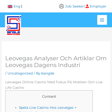
Skip
Job Seeker
|
Employer
Eng
to
content
Leovegas Analyser Och Artiklar Om
Leovegas Dagens Industri
/
Uncategorized
/ By
bangde
Leovegas Online Casino Med Fokus På Mobilen Och Live
Life Casino
Content
Spela Live Casino Hos Leovegas +