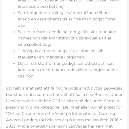
line casino och betting.
Samtidigt är det väldigt svårt att k?nna till hur
snabb en casinohemsida är f?re man börjat filma
där.
Sajten är framstående när det gäller slot machine
games och det kmr ständigt upp aktuella titlar i
sina spelkatalog.
“LeoVegas är redan idag ett av sobre enskilt
starkaste varumärkena i regionen.
Det är ett stort o mångsidigt spelutbud och kan
konkurrera mediterranean de bästa sveriges online
casinon.
Ett helt annat sätt att få högre odds är att nyttja LeoVegas
boostade odds som de har valt att kalla Leo Boosts. Under
LeoVegas aktiva år från 2011 så sitter på de vunnit flertalet
priser inom olika kategorier. De innehåller vunnit priset för
“Online Casino from the Year” på International Gaming
Awards London, uk hela sex år på raken mellan åren 2018 o
2023. Andra omkostnader som LeoVegas har kammat