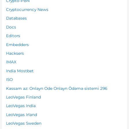
Crypto-PBN
Cryptocurrency News
Databases
Docs
Editors
Embedders
Hacksers
IMAX
India Mostbet
ISO
Kassam az: Onlayn Ode Onlayn Ödəmə sistemi 296
LeoVegas Finland
LeoVegas India
LeoVegas Irland
LeoVegas Sweden