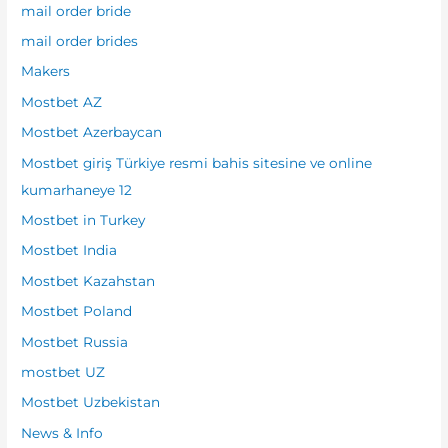
mail order bride
mail order brides
Makers
Mostbet AZ
Mostbet Azerbaycan
Mostbet giriş Türkiye resmi bahis sitesine ve online
kumarhaneye 12
Mostbet in Turkey
Mostbet India
Mostbet Kazahstan
Mostbet Poland
Mostbet Russia
mostbet UZ
Mostbet Uzbekistan
News & Info