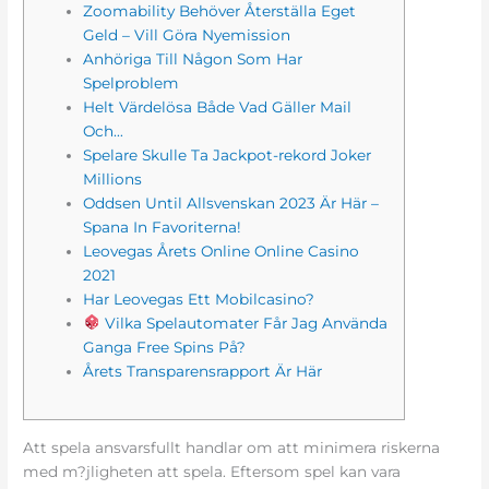
Zoomability Behöver Återställa Eget
Geld – Vill Göra Nyemission
Anhöriga Till Någon Som Har
Spelproblem
Helt Värdelösa Både Vad Gäller Mail
Och…
Spelare Skulle Ta Jackpot-rekord Joker
Millions
Oddsen Until Allsvenskan 2023 Är Här –
Spana In Favoriterna!
Leovegas Årets Online Online Casino
2021
Har Leovegas Ett Mobilcasino?
Vilka Spelautomater Får Jag Använda
Ganga Free Spins På?
Årets Transparensrapport Är Här
Att spela ansvarsfullt handlar om att minimera riskerna
med m?jligheten att spela. Eftersom spel kan vara