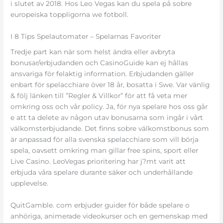
i slutet av 2018. Hos Leo Vegas kan du spela på sobre
europeiska toppligorna we fotboll.
I 8 Tips Spelautomater – Spelarnas Favoriter
Tredje part kan när som helst ändra eller avbryta
bonusar/erbjudanden och CasinoGuide kan ej hållas
ansvariga för felaktig information. Erbjudanden gäller
enbart för spelacchiare över 18 år, bosatta i Swe. Var vänlig
& följ länken till ”Regler & Villkor” för att få veta mer
omkring oss och vår policy. Ja, för nya spelare hos oss går
e att ta delete av någon utav bonusarna som ingår i vårt
välkomsterbjudande. Det finns sobre välkomstbonus som
är anpassad för alla svenska spelacchiare som vill börja
spela, oavsett omkring man gillar free spins, sport eller
Live Casino. LeoVegas prioritering har j?mt varit att
erbjuda våra spelare durante säker och underhållande
upplevelse.
QuitGamble. com erbjuder guider för både spelare o
anhöriga, animerade videokurser och en gemenskap med