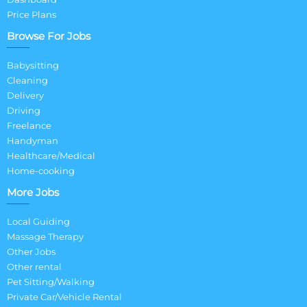
Price Plans
Browse For Jobs
Babysitting
Cleaning
Delivery
Driving
Freelance
Handyman
Healthcare/Medical
Home-cooking
More Jobs
Local Guiding
Massage Therapy
Other Jobs
Other rental
Pet Sitting/Walking
Private Car/Vehicle Rental