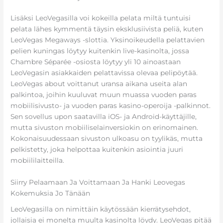
Lisäksi LeoVegasilla voi kokeilla pelata miltä tuntuisi
pelata lähes kymmentä täysin eksklusiivista peliä, kuten
LeoVegas Megaways -slottia. Yksinoikeudella pelattavien
pelien kuningas löytyy kuitenkin live-kasinolta, jossa
Chambre Séparée -osiosta löytyy yli 10 ainoastaan
LeoVegasin asiakkaiden pelattavissa olevaa pelipöytää.
LeoVegas about voittanut uransa aikana useita alan
palkintoa, joihin kuuluvat muun muassa vuoden paras
mobiilisivusto- ja vuoden paras kasino-operoija -palkinnot.
Sen sovellus upon saatavilla iOS- ja Android-käyttäjille,
mutta sivuston mobiiliselainversiokin on erinomainen.
Kokonaisuudessaan sivuston ulkoasu on tyylikäs, mutta
pelkistetty, joka helpottaa kuitenkin asiointia juuri
mobiililaitteilla.
Siirry Pelaamaan Ja Voittamaan Ja Hanki Leovegas
Kokemuksia Jo Tänään
LeoVegasilla on nimittäin käytössään kierrätysehdot,
jollaisia ei monelta muulta kasinolta löydy. LeoVegas pitää