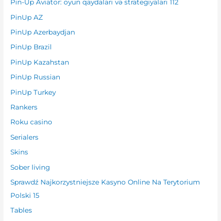
Pin-Up Aviator: oyun qaydaları və strategiyaları 112
PinUp AZ
PinUp Azerbaydjan
PinUp Brazil
PinUp Kazahstan
PinUp Russian
PinUp Turkey
Rankers
Roku casino
Serialers
Skins
Sober living
Sprawdź Najkorzystniejsze Kasyno Online Na Terytorium
Polski 15
Tables