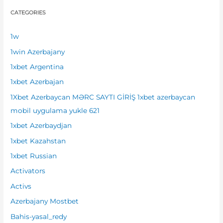
a
CATEGORIES
r
c
1w
h
1win Azerbajany
f
1xbet Argentina
o
1xbet Azerbajan
r
1Xbet Azerbaycan MƏRC SAYTI GİRİŞ 1xbet azerbaycan
:
mobil uygulama yukle 621
1xbet Azerbaydjan
1xbet Kazahstan
1xbet Russian
Activators
Activs
Azerbajany Mostbet
Bahis-yasal_redy