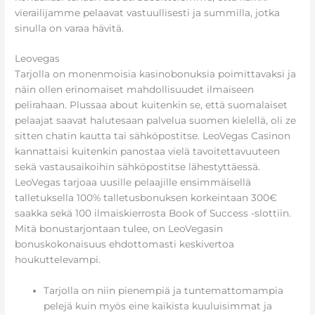
vierailijamme pelaavat vastuullisesti ja summilla, jotka
sinulla on varaa hävitä.
Leovegas
Tarjolla on monenmoisia kasinobonuksia poimittavaksi ja
näin ollen erinomaiset mahdollisuudet ilmaiseen
pelirahaan. Plussaa about kuitenkin se, että suomalaiset
pelaajat saavat halutesaan palvelua suomen kielellä, oli ze
sitten chatin kautta tai sähköpostitse. LeoVegas Casinon
kannattaisi kuitenkin panostaa vielä tavoitettavuuteen
sekä vastausaikoihin sähköpostitse lähestyttäessä.
LeoVegas tarjoaa uusille pelaajille ensimmäisellä
talletuksella 100% talletusbonuksen korkeintaan 300€
saakka sekä 100 ilmaiskierrosta Book of Success -slottiin.
Mitä bonustarjontaan tulee, on LeoVegasin
bonuskokonaisuus ehdottomasti keskivertoa
houkuttelevampi.
Tarjolla on niin pienempiä ja tuntemattomampia
pelejä kuin myös eine kaikista kuuluisimmat ja