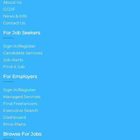
About Us
GCDF
News & Info
Contact Us
For Job Seekers
Sign In/Register
Candidate Services
Job Alerts
Find A Job
For Employers
Sign In/Register
Managed Services
Find Freelancers
Executive Search
Dashboard
Price Plans
Browse For Jobs