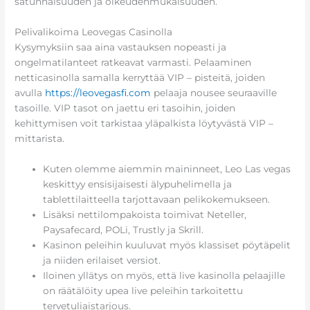
satunnaisuuden ja oikeudenmukaisuuden.
Pelivalikoima Leovegas Casinolla
Kysymyksiin saa aina vastauksen nopeasti ja
ongelmatilanteet ratkeavat varmasti. Pelaaminen
netticasinolla samalla kerryttää VIP – pisteitä, joiden
avulla
https://leovegasfi.com
pelaaja nousee seuraaville
tasoille. VIP tasot on jaettu eri tasoihin, joiden
kehittymisen voit tarkistaa yläpalkista löytyvästä VIP –
mittarista.
Kuten olemme aiemmin maininneet, Leo Las vegas
keskittyy ensisijaisesti älypuhelimella ja
tablettilaitteella tarjottavaan pelikokemukseen.
Lisäksi nettilompakoista toimivat Neteller,
Paysafecard, POLi, Trustly ja Skrill.
Kasinon peleihin kuuluvat myös klassiset pöytäpelit
ja niiden erilaiset versiot.
Iloinen yllätys on myös, että live kasinolla pelaajille
on räätälöity upea live peleihin tarkoitettu
tervetuliaistarjous.