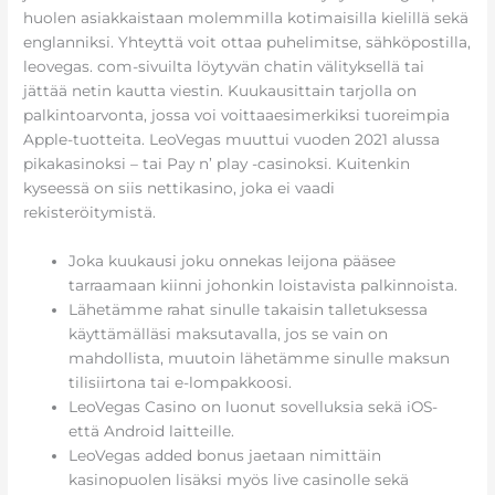
huolen asiakkaistaan molemmilla kotimaisilla kielillä sekä
englanniksi. Yhteyttä voit ottaa puhelimitse, sähköpostilla,
leovegas. com-sivuilta löytyvän chatin välityksellä tai
jättää netin kautta viestin. Kuukausittain tarjolla on
palkintoarvonta, jossa voi voittaaesimerkiksi tuoreimpia
Apple-tuotteita. LeoVegas muuttui vuoden 2021 alussa
pikakasinoksi – tai Pay n’ play -casinoksi. Kuitenkin
kyseessä on siis nettikasino, joka ei vaadi
rekisteröitymistä.
Joka kuukausi joku onnekas leijona pääsee
tarraamaan kiinni johonkin loistavista palkinnoista.
Lähetämme rahat sinulle takaisin talletuksessa
käyttämälläsi maksutavalla, jos se vain on
mahdollista, muutoin lähetämme sinulle maksun
tilisiirtona tai e-lompakkoosi.
LeoVegas Casino on luonut sovelluksia sekä iOS-
että Android laitteille.
LeoVegas added bonus jaetaan nimittäin
kasinopuolen lisäksi myös live casinolle sekä