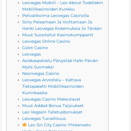
Leovegas Mobiili – Leo About Todellakin
Mobiilikasinoiden Kunkku
Pelivalikoima Leovegas Casinolla
Siirry Pelaamaan Ja Voittamaan Ja
Hanki Leovegas Kokemuksia Jo Tänään
Muut Suositellut Kasinokumppanit
Leovegas Online Casino
Gslot Casino
Leovegas
Asiakaspalvelu Päivystää Halki Päivän
Myös Suomeksi
Neonvegas Casino
Leovegas Arvostelu – Kattava
Tietopaketti Mobiilikasinoiden
Kuninkaasta
Leovegas Casino Maksutavat
Muut Added Bonus Tarjoukset
Leo Vegasin Talletusbonukset
Leovegas Turvallisuus
Leo Sin City Casino Yhteenveto