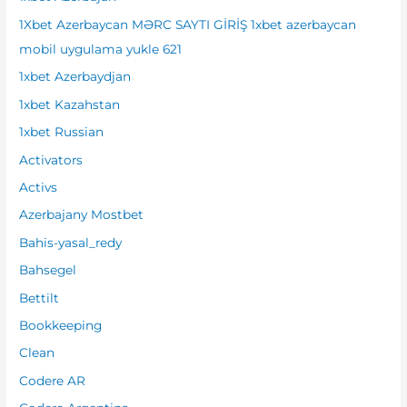
r
1Xbet Azerbaycan MƏRC SAYTI GİRİŞ 1xbet azerbaycan
:
mobil uygulama yukle 621
1xbet Azerbaydjan
1xbet Kazahstan
1xbet Russian
Activators
Activs
Azerbajany Mostbet
Bahis-yasal_redy
Bahsegel
Bettilt
Bookkeeping
Clean
Codere AR