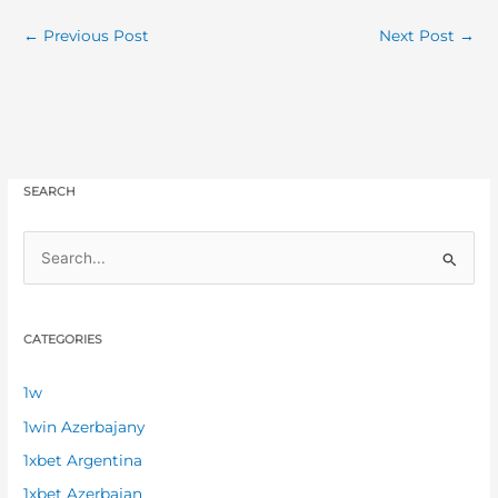
←
Previous Post
Next Post
→
SEARCH
S
e
a
CATEGORIES
r
c
1w
h
1win Azerbajany
f
1xbet Argentina
o
1xbet Azerbajan