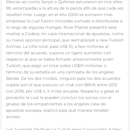
Marcas asi como Sanyo o Quilmes estuvieron en mis años
90, estampadas a la altura de la panza afin de que cada vez
resalten más. Luego, en el año 2000 se sumaron más
empresas la cual fueron incluidas sumado a distribuidas a
lo largo de algunas mangas. River Platter presentó este
martes a Codere, mi casa internacional de apuestas, como
su nuevo sponsor principal, que reemplazará a new Turkish
Airlines. La cifra total, para US$ 10, a few millones al
término del acuerdo, supone un ligero aumento con
respecto al que se había firmado anteriormente scam
Turkish, que pagó un total sobre US$10 millones ‘s
término de su estadía en una camiseta de los angeles
Banda. De los dos modos, ninguno para los dos acuerdos
supera aún el que sostuvo un club con BBVA entre 2012
con 2018, por US$ 4, 5 miles anuales. Respecto a great el
provecho la cual le pueden concluir los socios con el
grueso de los simpatizantes a los angeles casa de
apuestas europea, explicó para qué manera tendrán
acceso.
Los Juveniles De River La Cual Fueron Convocados A New