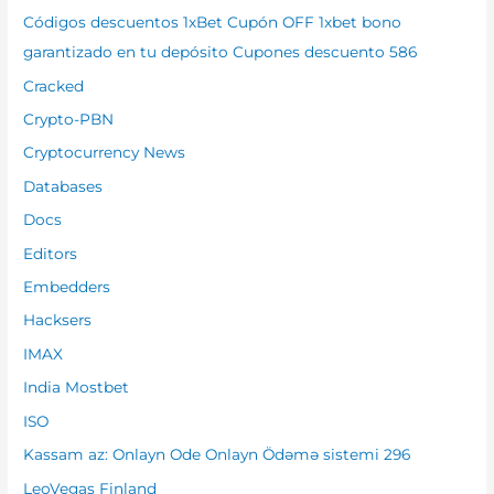
Códigos descuentos 1xBet Cupón OFF 1xbet bono
garantizado en tu depósito Cupones descuento 586
Cracked
Crypto-PBN
Cryptocurrency News
Databases
Docs
Editors
Embedders
Hacksers
IMAX
India Mostbet
ISO
Kassam az: Onlayn Ode Onlayn Ödəmə sistemi 296
LeoVegas Finland