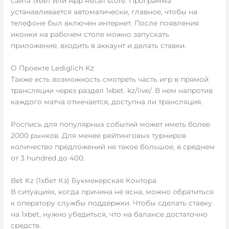
сайта 1хбет или App Retail store. Программа
устанавливается автоматически, главное, чтобы на
телефоне был включен интернет. После появления
иконки на рабочем столе можно запускать
приложение, входить в аккаунт и делать ставки.
О Проекте Lediglich Kz
Также есть возможность смотреть часть игр в прямой
трансляции через раздел 1xbet. kz/live/. В нем напротив
каждого матча отмечается, доступна ли трансляция.
Роспись для популярных событий может иметь более
2000 рынков. Для менее рейтинговых турниров
количество предложений не такое большое, в среднем
от 3 hundred до 400.
Bet Kz (1хбет Кз) Букмекерская Контора
В ситуациях, когда причина не ясна, можно обратиться
к оператору службы поддержки. Чтобы сделать ставку
на 1xbet, нужно убедиться, что на балансе достаточно
средств.