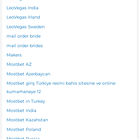
LeoVegas India
LeoVegas Irland
LeoVegas Sweden
mail order bride
mail order brides
Makers
Mostbet AZ
Mostbet Azerbaycan
Mostbet giriş Türkiye resmi bahis sitesine ve online
kumarhaneye 12
Mostbet in Turkey
Mostbet India
Mostbet Kazahstan
Mostbet Poland
Mostbet Russia