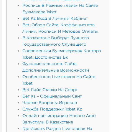
Роспись В Режиме «лайв» На Сайте
Букмекера 1xbet
Bet Kz Вход В Личный Кабинет
Bet: Обзор Сайта, Коэффициентов,
Линии, Росписи И Методов Оплаты
В Казахстане Выберут Лучшего
Государственного Служащего
Современная Букмекерская Контора
1xbet: Достоинства Бк
Функциональность Сайта,
Дополнительные Возможности
Особенности Live-ставок На Сайте
1xbet
Bet Лайв Ставки На Спорт
Бет Кз – Официальный Сайт
Частые Вопросы Игроков
Служба Поддержки 1xbet Kz
Онлайн-регистрацию Нового Авто
Запустили В Казахстане
Где Искать Раздел Live-ставок На