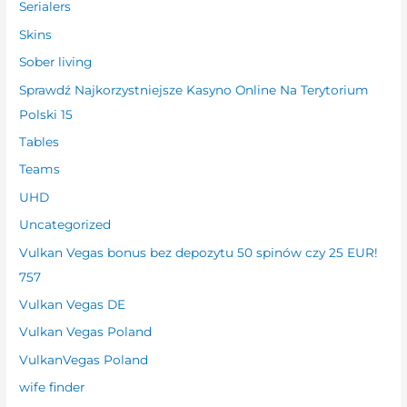
Serialers
Skins
Sober living
Sprawdź Najkorzystniejsze Kasyno Online Na Terytorium
Polski 15
Tables
Teams
UHD
Uncategorized
Vulkan Vegas bonus bez depozytu 50 spinów czy 25 EUR!
757
Vulkan Vegas DE
Vulkan Vegas Poland
VulkanVegas Poland
wife finder