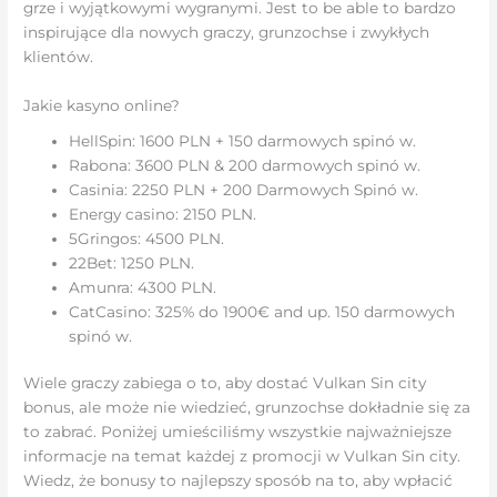
grze i wyjątkowymi wygranymi. Jest to be able to bardzo
inspirujące dla nowych graczy, grunzochse i zwykłych
klientów.
Jakie kasyno online?
HellSpin: 1600 PLN + 150 darmowych spinó w.
Rabona: 3600 PLN & 200 darmowych spinó w.
Casinia: 2250 PLN + 200 Darmowych Spinó w.
Energy casino: 2150 PLN.
5Gringos: 4500 PLN.
22Bet: 1250 PLN.
Amunra: 4300 PLN.
CatCasino: 325% do 1900€ and up. 150 darmowych
spinó w.
Wiele graczy zabiega o to, aby dostać Vulkan Sin city
bonus, ale może nie wiedzieć, grunzochse dokładnie się za
to zabrać. Poniżej umieściliśmy wszystkie najważniejsze
informacje na temat każdej z promocji w Vulkan Sin city.
Wiedz, że bonusy to najlepszy sposób na to, aby wpłacić