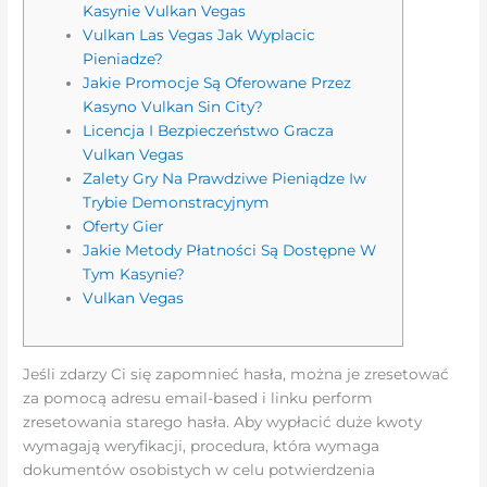
Kasynie Vulkan Vegas
Vulkan Las Vegas Jak Wyplacic
Pieniadze?
Jakie Promocje Są Oferowane Przez
Kasyno Vulkan Sin City?
Licencja I Bezpieczeństwo Gracza
Vulkan Vegas
Zalety Gry Na Prawdziwe Pieniądze Iw
Trybie Demonstracyjnym
Oferty Gier
Jakie Metody Płatności Są Dostępne W
Tym Kasynie?
Vulkan Vegas
Jeśli zdarzy Ci się zapomnieć hasła, można je zresetować
za pomocą adresu email-based i linku perform
zresetowania starego hasła. Aby wypłacić duże kwoty
wymagają weryfikacji, procedura, która wymaga
dokumentów osobistych w celu potwierdzenia