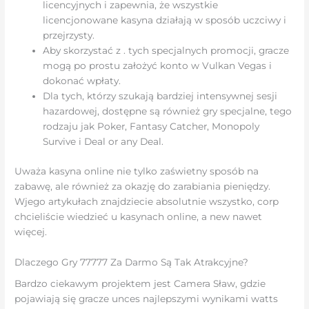
licencyjnych i zapewnia, że wszystkie
licencjonowane kasyna działają w sposób uczciwy i
przejrzysty.
Aby skorzystać z . tych specjalnych promocji, gracze
mogą po prostu założyć konto w Vulkan Vegas i
dokonać wpłaty.
Dla tych, którzy szukają bardziej intensywnej sesji
hazardowej, dostępne są również gry specjalne, tego
rodzaju jak Poker, Fantasy Catcher, Monopoly
Survive i Deal or any Deal.
Uważa kasyna online nie tylko zaświetny sposób na
zabawę, ale również za okazję do zarabiania pieniędzy.
Wjego artykułach znajdziecie absolutnie wszystko, corp
chcieliście wiedzieć u kasynach online, a new nawet
więcej.
Dlaczego Gry 77777 Za Darmo Są Tak Atrakcyjne?
Bardzo ciekawym projektem jest Camera Sław, gdzie
pojawiają się gracze unces najlepszymi wynikami watts