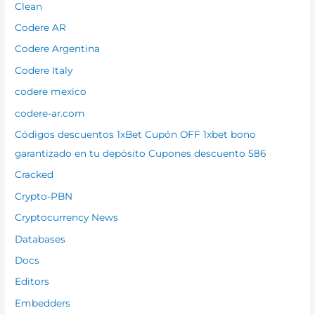
Clean
Codere AR
Codere Argentina
Codere Italy
codere mexico
codere-ar.com
Códigos descuentos 1xBet Cupón OFF 1xbet bono
garantizado en tu depósito Cupones descuento 586
Cracked
Crypto-PBN
Cryptocurrency News
Databases
Docs
Editors
Embedders