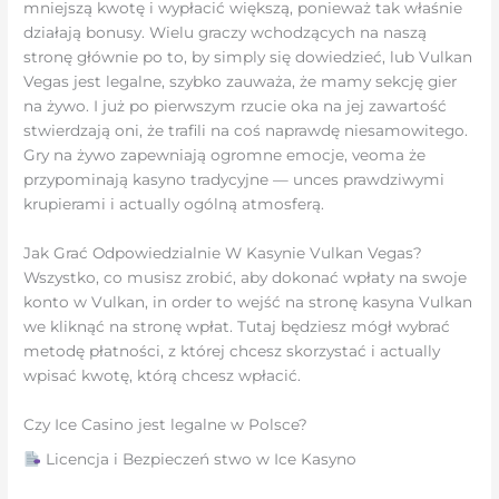
mniejszą kwotę i wypłacić większą, ponieważ tak właśnie
działają bonusy. Wielu graczy wchodzących na naszą
stronę głównie po to, by simply się dowiedzieć, lub Vulkan
Vegas jest legalne, szybko zauważa, że mamy sekcję gier
na żywo. I już po pierwszym rzucie oka na jej zawartość
stwierdzają oni, że trafili na coś naprawdę niesamowitego.
Gry na żywo zapewniają ogromne emocje, veoma że
przypominają kasyno tradycyjne — unces prawdziwymi
krupierami i actually ogólną atmosferą.
Jak Grać Odpowiedzialnie W Kasynie Vulkan Vegas?
Wszystko, co musisz zrobić, aby dokonać wpłaty na swoje
konto w Vulkan, in order to wejść na stronę kasyna Vulkan
we kliknąć na stronę wpłat. Tutaj będziesz mógł wybrać
metodę płatności, z której chcesz skorzystać i actually
wpisać kwotę, którą chcesz wpłacić.
Czy Ice Casino jest legalne w Polsce?
Licencja i Bezpieczeń stwo w Ice Kasyno