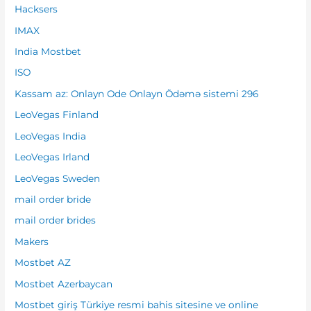
Hacksers
IMAX
India Mostbet
ISO
Kassam az: Onlayn Ode Onlayn Ödəmə sistemi 296
LeoVegas Finland
LeoVegas India
LeoVegas Irland
LeoVegas Sweden
mail order bride
mail order brides
Makers
Mostbet AZ
Mostbet Azerbaycan
Mostbet giriş Türkiye resmi bahis sitesine ve online