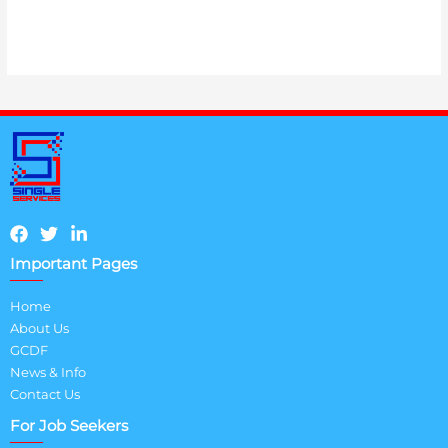
Important Pages
Home
About Us
GCDF
News & Info
Contact Us
For Job Seekers