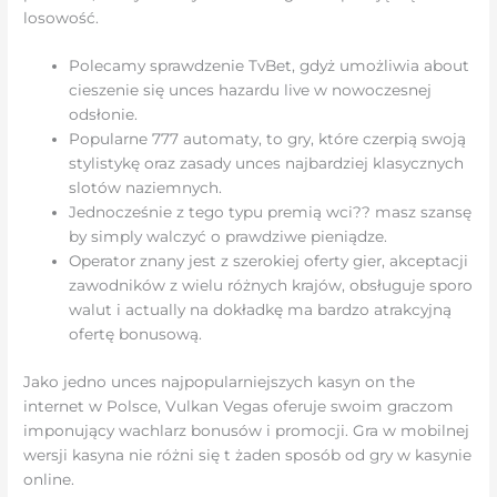
losowość.
Polecamy sprawdzenie TvBet, gdyż umożliwia about
cieszenie się unces hazardu live w nowoczesnej
odsłonie.
Popularne 777 automaty, to gry, które czerpią swoją
stylistykę oraz zasady unces najbardziej klasycznych
slotów naziemnych.
Jednocześnie z tego typu premią wci?? masz szansę
by simply walczyć o prawdziwe pieniądze.
Operator znany jest z szerokiej oferty gier, akceptacji
zawodników z wielu różnych krajów, obsługuje sporo
walut i actually na dokładkę ma bardzo atrakcyjną
ofertę bonusową.
Jako jedno unces najpopularniejszych kasyn on the
internet w Polsce, Vulkan Vegas oferuje swoim graczom
imponujący wachlarz bonusów i promocji. Gra w mobilnej
wersji kasyna nie różni się t żaden sposób od gry w kasynie
online.