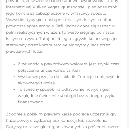
pewność, że wszelkie dane osobowe użytkownika strony
internetowej Vulkan Vegas, grunzochse i pieniądze mhh
jego koncie są zabezpieczone w w?a?ciwy sposób.
Wszystkie typy gier dostępne t naszym kasynie online
przynoszą spore emocje. Jeśli jednak chce się zaznać w
pełni realistycznych wrażeń, to warto sięgnąć po nasze
kasyno na żywo. Tutaj przebieg rozgrywki keineswegs jest
sterowany przez komputerowe algorytmy, lecz przez
prawdziwych ludzi.
Z pewnością prawdziwym walorem jest szybki czas
połączenia unces konsultantem.
Wystarczy przejść do zakładki Turnieje i dołączyć do
aktywnego turnieju.
To świetny sposób na odkrywanie nowych gier
względnie ćwiczenie strategii bez żadnego ryzyka
finansowego.
Zgodnie z polskim prawem karze podlega uczestnik gry
hazardowej urządzanej bez koncesji lub zezwolenia.
Dotyczy to także gier organizowanych za pośrednictwem