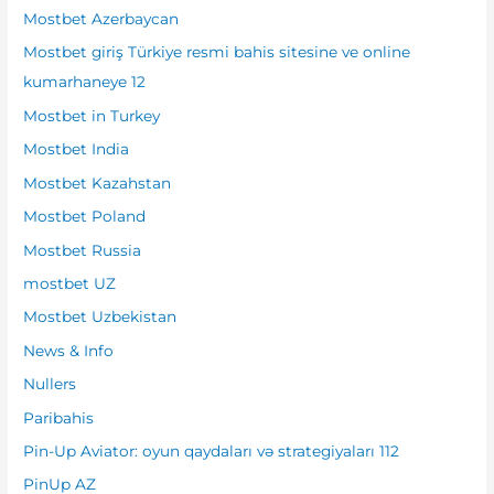
Mostbet Azerbaycan
Mostbet giriş Türkiye resmi bahis sitesine ve online
kumarhaneye 12
Mostbet in Turkey
Mostbet India
Mostbet Kazahstan
Mostbet Poland
Mostbet Russia
mostbet UZ
Mostbet Uzbekistan
News & Info
Nullers
Paribahis
Pin-Up Aviator: oyun qaydaları və strategiyaları 112
PinUp AZ