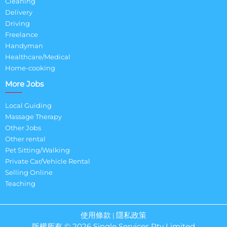
Cleaning
Delivery
Driving
Freelance
Handyman
Healthcare/Medical
Home-cooking
More Jobs
Local Guiding
Massage Therapy
Other Jobs
Other rental
Pet Sitting/Walking
Private Car/Vehicle Rental
Selling Online
Teaching
使用條款
隱私政策
|
版權所有 © 2026 Single Services Pty Limited