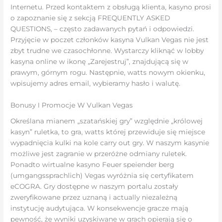
Internetu. Przed kontaktem z obsługą klienta, kasyno prosi
o zapoznanie się z sekcją FREQUENTLY ASKED
QUESTIONS, – często zadawanych pytań i odpowiedzi.
Przyjęcie w poczet członków kasyna Vulkan Vegas nie jest
zbyt trudne we czasochłonne. Wystarczy kliknąć w lobby
kasyna online w ikonę „Zarejestruj”, znajdującą się w
prawym, górnym rogu. Następnie, watts nowym okienku,
wpisujemy adres email, wybieramy hasło i walutę.
Bonusy I Promocje W Vulkan Vegas
Określana mianem „szatańskiej gry” względnie „królowej
kasyn” ruletka, to gra, watts której przewiduje się miejsce
wypadnięcia kulki na kole carry out gry. W naszym kasynie
możliwe jest zagranie w przeróżne odmiany ruletek.
Ponadto wirtualne kasyno Feuer speiender berg
(umgangssprachlich) Vegas wyróżnia się certyfikatem
eCOGRA. Gry dostępne w naszym portalu zostały
zweryfikowane przez uznaną i actually niezależną
instytucję audytująca. W konsekwencje gracze mają
pewność, że wyniki uzyskiwane w grach opierają się o