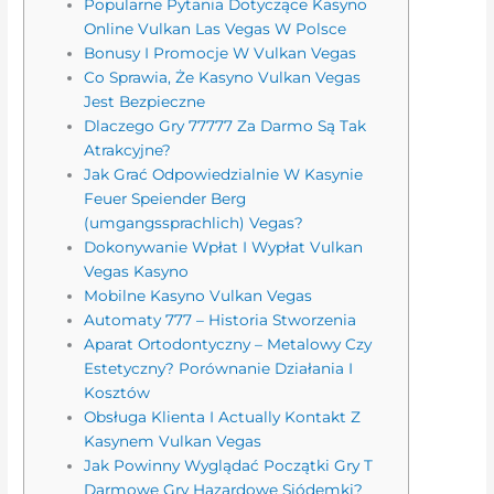
Popularne Pytania Dotyczące Kasyno
Online Vulkan Las Vegas W Polsce
Bonusy I Promocje W Vulkan Vegas
Co Sprawia, Że Kasyno Vulkan Vegas
Jest Bezpieczne
Dlaczego Gry 77777 Za Darmo Są Tak
Atrakcyjne?
Jak Grać Odpowiedzialnie W Kasynie
Feuer Speiender Berg
(umgangssprachlich) Vegas?
Dokonywanie Wpłat I Wypłat Vulkan
Vegas Kasyno
Mobilne Kasyno Vulkan Vegas
Automaty 777 – Historia Stworzenia
Aparat Ortodontyczny – Metalowy Czy
Estetyczny? Porównanie Działania I
Kosztów
Obsługa Klienta I Actually Kontakt Z
Kasynem Vulkan Vegas
Jak Powinny Wyglądać Początki Gry T
Darmowe Gry Hazardowe Siódemki?