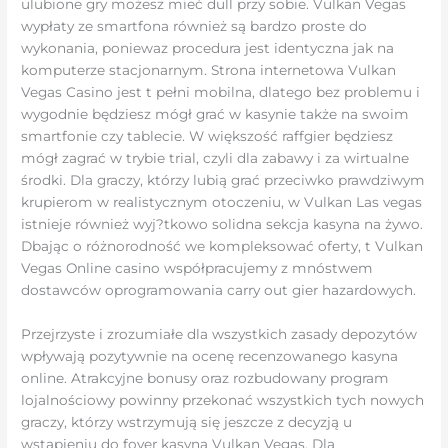
ulubione gry możesz mieć dull przy sobie. Vulkan Vegas
wypłaty ze smartfona również są bardzo proste do
wykonania, poniewaz procedura jest identyczna jak na
komputerze stacjonarnym. Strona internetowa Vulkan
Vegas Casino jest t pełni mobilna, dlatego bez problemu i
wygodnie będziesz mógł grać w kasynie także na swoim
smartfonie czy tablecie. W większość raffgier będziesz
mógł zagrać w trybie trial, czyli dla zabawy i za wirtualne
środki. Dla graczy, którzy lubią grać przeciwko prawdziwym
krupierom w realistycznym otoczeniu, w Vulkan Las vegas
istnieje również wyj?tkowo solidna sekcja kasyna na żywo.
Dbając o różnorodność we kompleksować oferty, t Vulkan
Vegas Online casino współpracujemy z mnóstwem
dostawców oprogramowania carry out gier hazardowych.
Przejrzyste i zrozumiałe dla wszystkich zasady depozytów
wpływają pozytywnie na ocenę recenzowanego kasyna
online. Atrakcyjne bonusy oraz rozbudowany program
lojalnościowy powinny przekonać wszystkich tych nowych
graczy, którzy wstrzymują się jeszcze z decyzją u
wstąpieniu do foyer kasyna Vulkan Vegas. Dla