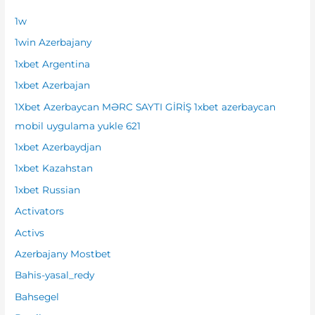
c
1w
h
1win Azerbajany
f
1xbet Argentina
o
1xbet Azerbajan
r
1Xbet Azerbaycan MƏRC SAYTI GİRİŞ 1xbet azerbaycan
:
mobil uygulama yukle 621
1xbet Azerbaydjan
1xbet Kazahstan
1xbet Russian
Activators
Activs
Azerbajany Mostbet
Bahis-yasal_redy
Bahsegel