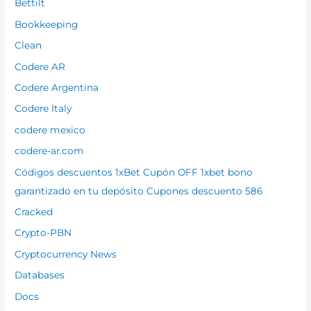
Bettilt
Bookkeeping
Clean
Codere AR
Codere Argentina
Codere Italy
codere mexico
codere-ar.com
Códigos descuentos 1xBet Cupón OFF 1xbet bono
garantizado en tu depósito Cupones descuento 586
Cracked
Crypto-PBN
Cryptocurrency News
Databases
Docs