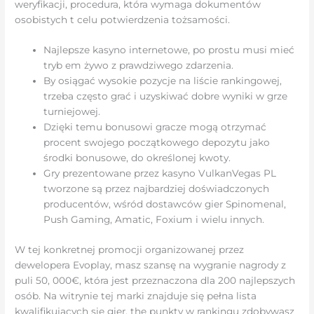
weryfikacji, procedura, która wymaga dokumentów
osobistych t celu potwierdzenia tożsamości.
Najlepsze kasyno internetowe, po prostu musi mieć
tryb em żywo z prawdziwego zdarzenia.
By osiągać wysokie pozycje na liście rankingowej,
trzeba często grać i uzyskiwać dobre wyniki w grze
turniejowej.
Dzięki temu bonusowi gracze mogą otrzymać
procent swojego początkowego depozytu jako
środki bonusowe, do określonej kwoty.
Gry prezentowane przez kasyno VulkanVegas PL
tworzone są przez najbardziej doświadczonych
producentów, wśród dostawców gier Spinomenal,
Push Gaming, Amatic, Foxium i wielu innych.
W tej konkretnej promocji organizowanej przez
dewelopera Evoplay, masz szansę na wygranie nagrody z
puli 50, 000€, która jest przeznaczona dla 200 najlepszych
osób. Na witrynie tej marki znajduje się pełna lista
kwalifikujących się gier, the punkty w rankingu zdobywasz