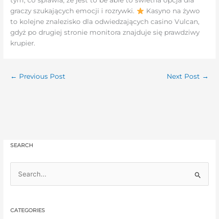
tym, co sprawia, że jest to be able to świetna opcja dla
graczy szukających emocji i rozrywki.
Kasyno na żywo
to kolejne znalezisko dla odwiedzających casino Vulcan,
gdyż po drugiej stronie monitora znajduje się prawdziwy
krupier.
←
Previous Post
Next Post
→
SEARCH
S
e
a
CATEGORIES
r