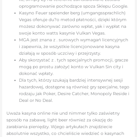
oprogramowanie pochodzące spoza Sklepu Google.
Kasyno Feuer speiender berg (umgangssprachlich)
Vegas oferuje du?o metod płatności, dzięki którym
możesz dokonywać zarówno wpłat, yak i wypłat na
swoje konto watts kasynie Vulkan Vegas.
MGA jest znana z . surowych wymagań licencyjnych
i zapewnia, że wszystkie licencjonowane kasyna
działają w sposób uczciwy i przejrzysty.
Aby skorzystać z . tych specjalnych promocji, gracze
mogą po prostu założyć konto w Vulkan Sin city i
dokonać wpłaty.
Dla tych, którzy szukają bardziej intensywnej sesji
hazardowej, dostępne są również gry specjalne, tego
rodzaju jak Poker, Desire Catcher, Monopoly Reside i
Deal or No Deal.
Uważa kasyna online nie und nimmer tylko zaświetny
sposób na zabawę, light beer również za okazję do
zarabiania pieniędzy. Wjego artykułach znajdziecie
absolutnie wszystko, co chcieliście wiedzieć o kasynach