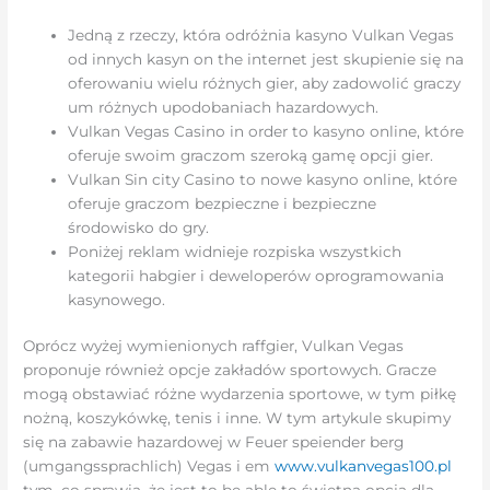
Jedną z rzeczy, która odróżnia kasyno Vulkan Vegas
od innych kasyn on the internet jest skupienie się na
oferowaniu wielu różnych gier, aby zadowolić graczy
um różnych upodobaniach hazardowych.
​​Vulkan Vegas Casino in order to kasyno online, które
oferuje swoim graczom szeroką gamę opcji gier.
Vulkan Sin city Casino to nowe kasyno online, które
oferuje graczom bezpieczne i bezpieczne
środowisko do gry.
Poniżej reklam widnieje rozpiska wszystkich
kategorii habgier i deweloperów oprogramowania
kasynowego.
Oprócz wyżej wymienionych raffgier, Vulkan Vegas
proponuje również opcje zakładów sportowych. Gracze
mogą obstawiać różne wydarzenia sportowe, w tym piłkę
nożną, koszykówkę, tenis i inne. W tym artykule skupimy
się na zabawie hazardowej w Feuer speiender berg
(umgangssprachlich) Vegas i em
www.vulkanvegas100.pl