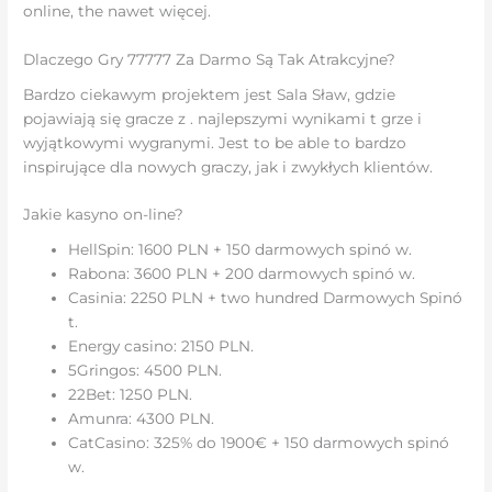
online, the nawet więcej.
Dlaczego Gry 77777 Za Darmo Są Tak Atrakcyjne?
Bardzo ciekawym projektem jest Sala Sław, gdzie
pojawiają się gracze z . najlepszymi wynikami t grze i
wyjątkowymi wygranymi. Jest to be able to bardzo
inspirujące dla nowych graczy, jak i zwykłych klientów.
Jakie kasyno on-line?
HellSpin: 1600 PLN + 150 darmowych spinó w.
Rabona: 3600 PLN + 200 darmowych spinó w.
Casinia: 2250 PLN + two hundred Darmowych Spinó
t.
Energy casino: 2150 PLN.
5Gringos: 4500 PLN.
22Bet: 1250 PLN.
Amunra: 4300 PLN.
CatCasino: 325% do 1900€ + 150 darmowych spinó
w.