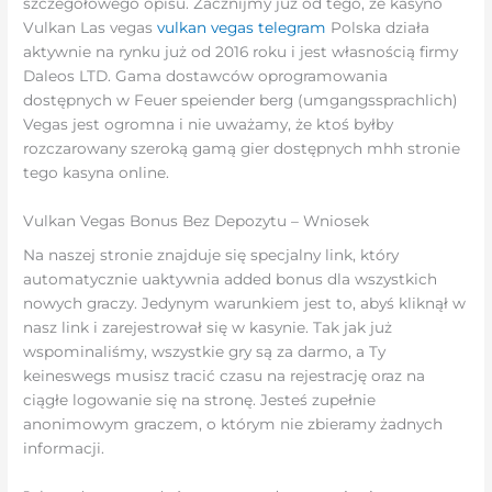
szczegółowego opisu. Zacznijmy już od tego, że kasyno
Vulkan Las vegas
vulkan vegas telegram
Polska działa
aktywnie na rynku już od 2016 roku i jest własnością firmy
Daleos LTD. Gama dostawców oprogramowania
dostępnych w Feuer speiender berg (umgangssprachlich)
Vegas jest ogromna i nie uważamy, że ktoś byłby
rozczarowany szeroką gamą gier dostępnych mhh stronie
tego kasyna online.
Vulkan Vegas Bonus Bez Depozytu – Wniosek
Na naszej stronie znajduje się specjalny link, który
automatycznie uaktywnia added bonus dla wszystkich
nowych graczy. Jedynym warunkiem jest to, abyś kliknął w
nasz link i zarejestrował się w kasynie. Tak jak już
wspominaliśmy, wszystkie gry są za darmo, a Ty
keineswegs musisz tracić czasu na rejestrację oraz na
ciągłe logowanie się na stronę. Jesteś zupełnie
anonimowym graczem, o którym nie zbieramy żadnych
informacji.