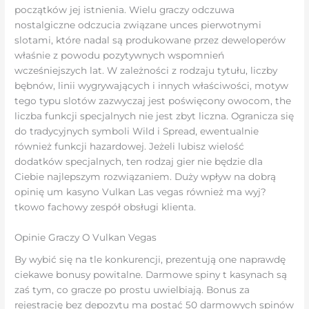
początków jej istnienia. Wielu graczy odczuwa
nostalgiczne odczucia związane unces pierwotnymi
slotami, które nadal są produkowane przez deweloperów
właśnie z powodu pozytywnych wspomnień
wcześniejszych lat. W zależności z rodzaju tytułu, liczby
bębnów, linii wygrywających i innych właściwości, motyw
tego typu slotów zazwyczaj jest poświęcony owocom, the
liczba funkcji specjalnych nie jest zbyt liczna. Ogranicza się
do tradycyjnych symboli Wild i Spread, ewentualnie
również funkcji hazardowej. Jeżeli lubisz wielość
dodatków specjalnych, ten rodzaj gier nie będzie dla
Ciebie najlepszym rozwiązaniem. Duży wpływ na dobrą
opinię um kasyno Vulkan Las vegas również ma wyj?
tkowo fachowy zespół obsługi klienta.
Opinie Graczy O Vulkan Vegas
By wybić się na tle konkurencji, prezentują one naprawdę
ciekawe bonusy powitalne. Darmowe spiny t kasynach są
zaś tym, co gracze po prostu uwielbiają. Bonus za
rejestrację bez depozytu ma postać 50 darmowych spinów