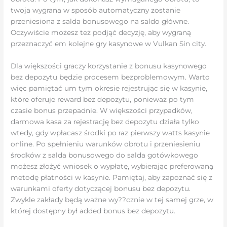
twoja wygrana w sposób automatyczny zostanie
przeniesiona z salda bonusowego na saldo główne.
Oczywiście możesz też podjąć decyzję, aby wygraną
przeznaczyć em kolejne gry kasynowe w Vulkan Sin city.
Dla większości graczy korzystanie z bonusu kasynowego
bez depozytu będzie procesem bezproblemowym. Warto
więc pamiętać um tym okresie rejestrując się w kasynie,
które oferuje reward bez depozytu, ponieważ po tym
czasie bonus przepadnie. W większości przypadków,
darmowa kasa za rejestrację bez depozytu działa tylko
wtedy, gdy wpłacasz środki po raz pierwszy watts kasynie
online. Po spełnieniu warunków obrotu i przeniesieniu
środków z salda bonusowego do salda gotówkowego
możesz złożyć wniosek o wypłatę, wybierając preferowaną
metodę płatności w kasynie. Pamiętaj, aby zapoznać się z
warunkami oferty dotyczącej bonusu bez depozytu.
Zwykle zakłady będą ważne wy??cznie w tej samej grze, w
której dostępny był added bonus bez depozytu.