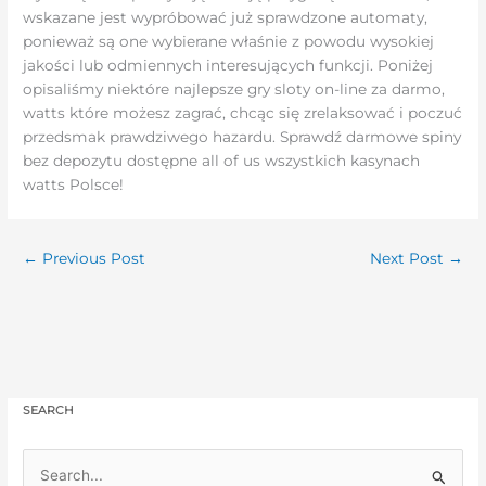
wskazane jest wypróbować już sprawdzone automaty,
ponieważ są one wybierane właśnie z powodu wysokiej
jakości lub odmiennych interesujących funkcji. Poniżej
opisaliśmy niektóre najlepsze gry sloty on-line za darmo,
watts które możesz zagrać, chcąc się zrelaksować i poczuć
przedsmak prawdziwego hazardu. Sprawdź darmowe spiny
bez depozytu dostępne all of us wszystkich kasynach
watts Polsce!
←
Previous Post
Next Post
→
SEARCH
S