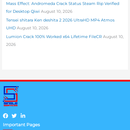
Mass Effect: Andromeda Crack Status Steam Rip Verified
for Desktop Qiwi
August 10, 2026
Tensei shitara Ken deshita 2 2026 UltraHD MP4 Atmos
UHD
August 10, 2026
Lumion Crack 100% Worked x64 Lifetime FileCR
August 10,
2026
Important Pages