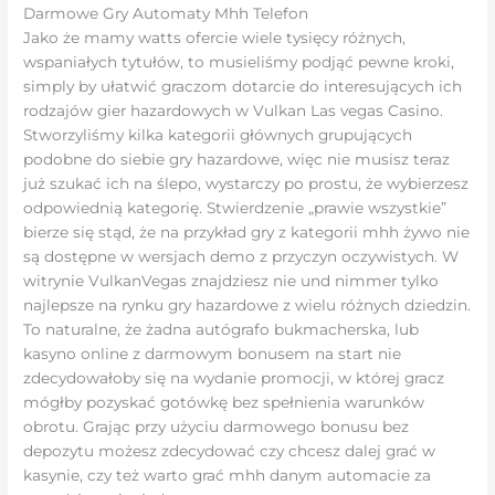
Darmowe Gry Automaty Mhh Telefon
Jako że mamy watts ofercie wiele tysięcy różnych,
wspaniałych tytułów, to musieliśmy podjąć pewne kroki,
simply by ułatwić graczom dotarcie do interesujących ich
rodzajów gier hazardowych w Vulkan Las vegas Casino.
Stworzyliśmy kilka kategorii głównych grupujących
podobne do siebie gry hazardowe, więc nie musisz teraz
już szukać ich na ślepo, wystarczy po prostu, że wybierzesz
odpowiednią kategorię. Stwierdzenie „prawie wszystkie”
bierze się stąd, że na przykład gry z kategorii mhh żywo nie
są dostępne w wersjach demo z przyczyn oczywistych. W
witrynie VulkanVegas znajdziesz nie und nimmer tylko
najlepsze na rynku gry hazardowe z wielu różnych dziedzin.
To naturalne, że żadna autógrafo bukmacherska, lub
kasyno online z darmowym bonusem na start nie
zdecydowałoby się na wydanie promocji, w której gracz
mógłby pozyskać gotówkę bez spełnienia warunków
obrotu. Grając przy użyciu darmowego bonusu bez
depozytu możesz zdecydować czy chcesz dalej grać w
kasynie, czy też warto grać mhh danym automacie za