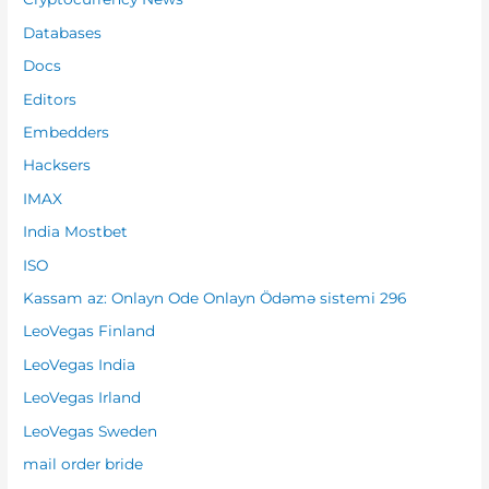
Databases
Docs
Editors
Embedders
Hacksers
IMAX
India Mostbet
ISO
Kassam az: Onlayn Ode Onlayn Ödəmə sistemi 296
LeoVegas Finland
LeoVegas India
LeoVegas Irland
LeoVegas Sweden
mail order bride