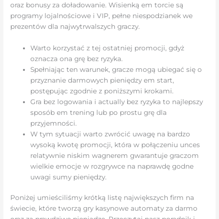
oraz bonusy za doładowanie. Wisienką em torcie są
programy lojalnościowe i VIP, pełne niespodzianek we
prezentów dla najwytrwalszych graczy.
Warto korzystać z tej ostatniej promocji, gdyż
oznacza ona grę bez ryzyka.
Spełniając ten warunek, gracze mogą ubiegać się o
przyznanie darmowych pieniędzy em start,
postępując zgodnie z poniższymi krokami.
Gra bez logowania i actually bez ryzyka to najlepszy
sposób em trening lub po prostu grę dla
przyjemności.
W tym sytuacji warto zwrócić uwagę na bardzo
wysoką kwotę promocji, która w połączeniu unces
relatywnie niskim wagnerem gwarantuje graczom
wielkie emocje w rozgrywce na naprawdę godne
uwagi sumy pieniędzy.
Poniżej umieściliśmy krótką listę największych firm na
świecie, które tworzą gry kasynowe automaty za darmo