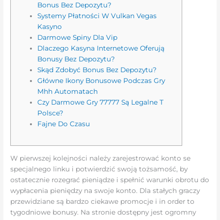
Bonus Bez Depozytu?
Systemy Płatności W Vulkan Vegas
Kasyno
Darmowe Spiny Dla Vip
Dlaczego Kasyna Internetowe Oferują
Bonusy Bez Depozytu?
Skąd Zdobyć Bonus Bez Depozytu?
Główne Ikony Bonusowe Podczas Gry
Mhh Automatach
Czy Darmowe Gry 77777 Są Legalne T
Polsce?
Fajne Do Czasu
W pierwszej kolejności należy zarejestrować konto se
specjalnego linku i potwierdzić swoją tożsamość, by
ostatecznie rozegrać pieniądze i spełnić warunki obrotu do
wypłacenia pieniędzy na swoje konto. Dla stałych graczy
przewidziane są bardzo ciekawe promocje i in order to
tygodniowe bonusy. Na stronie dostępny jest ogromny