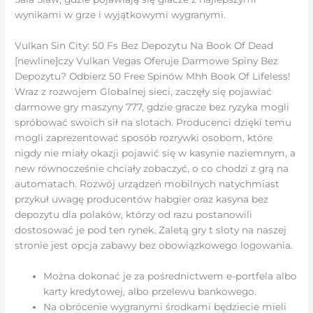
wynikami w grze i wyjątkowymi wygranymi.
Vulkan Sin City: 50 Fs Bez Depozytu Na Book Of Dead
[newline]czy Vulkan Vegas Oferuje Darmowe Spiny Bez
Depozytu? Odbierz 50 Free Spinów Mhh Book Of Lifeless!
Wraz z rozwojem Globalnej sieci, zaczęły się pojawiać
darmowe gry maszyny 777, gdzie gracze bez ryzyka mogli
spróbować swoich sił na slotach. Producenci dzięki temu
mogli zaprezentować sposób rozrywki osobom, które
nigdy nie miały okazji pojawić się w kasynie naziemnym, a
new równocześnie chciały zobaczyć, o co chodzi z grą na
automatach. Rozwój urządzeń mobilnych natychmiast
przykuł uwagę producentów habgier oraz kasyna bez
depozytu dla polaków, którzy od razu postanowili
dostosować je pod ten rynek. Zaletą gry t sloty na naszej
stronie jest opcja zabawy bez obowiązkowego logowania.
Można dokonać je za pośrednictwem e-portfela albo
karty kredytowej, albo przelewu bankowego.
Na obrócenie wygranymi środkami będziecie mieli