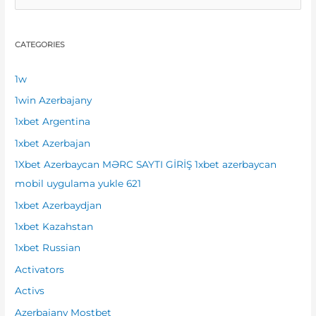
e
a
CATEGORIES
r
c
1w
h
1win Azerbajany
f
1xbet Argentina
o
1xbet Azerbajan
r
1Xbet Azerbaycan MƏRC SAYTI GİRİŞ 1xbet azerbaycan
:
mobil uygulama yukle 621
1xbet Azerbaydjan
1xbet Kazahstan
1xbet Russian
Activators
Activs
Azerbajany Mostbet