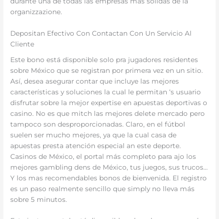
durante una de todas las empresas más sólidas de la
organizzazione.
Depositan Efectivo Con Contactan Con Un Servicio Al
Cliente
Este bono está disponible solo pra jugadores residentes
sobre México que se registran por primera vez en un sitio.
Así, desea asegurar contar que incluye las mejores
características y soluciones la cual le permitan ‘s usuario
disfrutar sobre la mejor expertise en apuestas deportivas o
casino. No es que mitch las mejores delete mercado pero
tampoco son desproporcionadas. Claro, en el fútbol
suelen ser mucho mejores, ya que la cual casa de
apuestas presta atención especial an este deporte.
Casinos de México, el portal más completo para ajo los
mejores gambling dens de México, tus juegos, sus trucos…
Y los mas recomendables bonos de bienvenida. El registro
es un paso realmente sencillo que simply no lleva más
sobre 5 minutos.