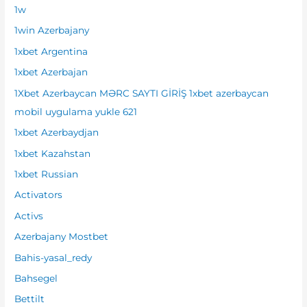
c
1w
h
1win Azerbajany
f
1xbet Argentina
o
1xbet Azerbajan
r
1Xbet Azerbaycan MƏRC SAYTI GİRİŞ 1xbet azerbaycan
:
mobil uygulama yukle 621
1xbet Azerbaydjan
1xbet Kazahstan
1xbet Russian
Activators
Activs
Azerbajany Mostbet
Bahis-yasal_redy
Bahsegel
Bettilt