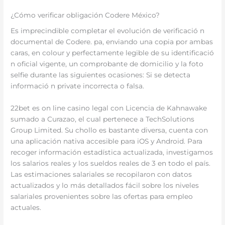
¿Cómo verificar obligación Codere México?
Es imprecindible completar el evolución de verificació n
documental de Codere. pa, enviando una copia por ambas
caras, en colour y perfectamente legible de su identificació
n oficial vigente, un comprobante de domicilio y la foto
selfie durante las siguientes ocasiones: Si se detecta
informació n private incorrecta o falsa.
22bet es on line casino legal con Licencia de Kahnawake
sumado a Curazao, el cual pertenece a TechSolutions
Group Limited. Su chollo es bastante diversa, cuenta con
una aplicación nativa accesible para iOS y Android. Para
recoger información estadística actualizada, investigamos
los salarios reales y los sueldos reales de 3 en todo el país.
Las estimaciones salariales se recopilaron con datos
actualizados y lo más detallados fácil sobre los niveles
salariales provenientes sobre las ofertas para empleo
actuales.