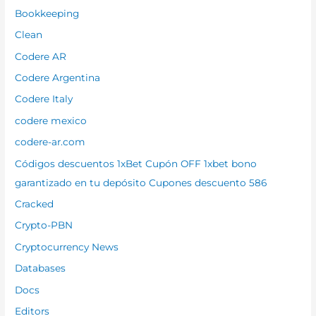
Bookkeeping
Clean
Codere AR
Codere Argentina
Codere Italy
codere mexico
codere-ar.com
Códigos descuentos 1xBet Cupón OFF 1xbet bono
garantizado en tu depósito Cupones descuento 586
Cracked
Crypto-PBN
Cryptocurrency News
Databases
Docs
Editors