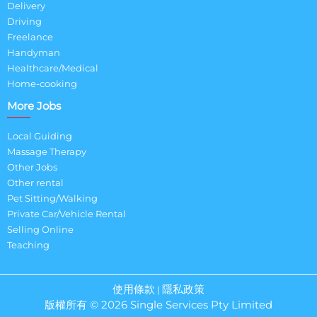
Delivery
Driving
Freelance
Handyman
Healthcare/Medical
Home-cooking
More Jobs
Local Guiding
Massage Therapy
Other Jobs
Other rental
Pet Sitting/Walking
Private Car/Vehicle Rental
Selling Online
Teaching
使用條款
隱私政策
|
版權所有 © 2026 Single Services Pty Limited