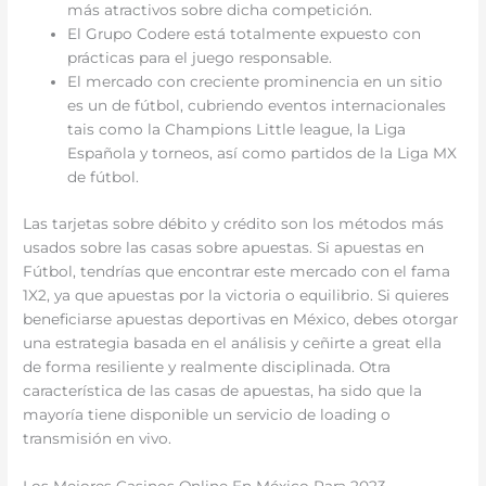
más atractivos sobre dicha competición.
El Grupo Codere está totalmente expuesto con
prácticas para el juego responsable.
El mercado con creciente prominencia en un sitio
es un de fútbol, cubriendo eventos internacionales
tais como la Champions Little league, la Liga
Española y torneos, así como partidos de la Liga MX
de fútbol.
Las tarjetas sobre débito y crédito son los métodos más
usados sobre las casas sobre apuestas. Si apuestas en
Fútbol, tendrías que encontrar este mercado con el fama
1X2, ya que apuestas por la victoria o equilibrio. Si quieres
beneficiarse apuestas deportivas en México, debes otorgar
una estrategia basada en el análisis y ceñirte a great ella
de forma resiliente y realmente disciplinada. Otra
característica de las casas de apuestas, ha sido que la
mayoría tiene disponible un servicio de loading o
transmisión en vivo.
Los Mejores Casinos Online En México Para 2023