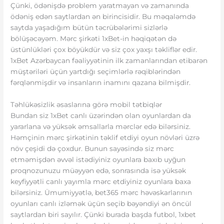
Çünki, ödənişdə problem yaratmayan və zamanında
ödəniş edən saytlardan ən birincisidir. Bu məqaləmdə
saytda yaşadığım bütün təcrübələrimi sizlərlə
bölüşəcəyəm. Mərc şirkəti 1xBet-in həqiqətən də
üstünlükləri çox böyükdür və siz çox yaxşı təkliflər edir.
1xBet Azərbaycan fəaliyyətinin ilk zamanlarından etibarən
müştəriləri üçün yartdığı seçimlərlə rəqiblərindən
fərqlənmişdir və insanların inamını qazana bilmişdir.
Təhlükəsizlik əsaslarına görə mobil tətbiqlər
Bundan siz 1xBet canlı üzərindən olan oyunlardan da
yararlana və yüksək əmsallarla mərclər edə bilərsiniz.
Həmçinin mərc şirkətinin təklif etdiyi oyun növləri üzrə
növ çeşidi də çoxdur. Bunun sayəsində siz mərc
etməmişdən əvvəl istədiyiniz oyunlara baxıb uyğun
proqnozunuzu müəyyən edə, sonrasında isə yüksək
keyfiyyətli canlı yayımla mərc etdiyiniz oyunlara baxa
bilərsiniz. Ümumiyyətlə, bet365 mərc həvəskarlarının
oyunları canlı izləmək üçün seçib bəyəndiyi ən öncül
saytlardan biri sayılır. Çünki burada başda futbol, 1xbet