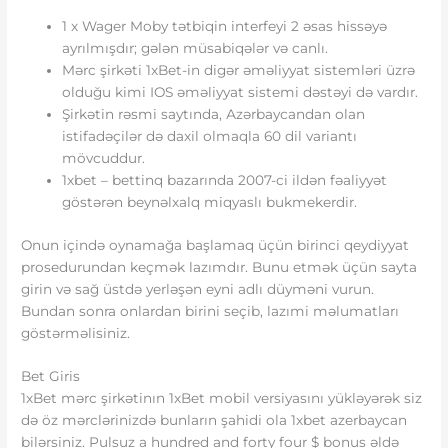
1 x Wager Moby tətbiqin interfeyi 2 əsas hissəyə
ayrılmışdır; gələn müsabiqələr və canlı.
Mərc şirkəti 1xBet-in digər əməliyyat sistemləri üzrə
olduğu kimi IOS əməliyyat sistemi dəstəyi də vardır.
Şirkətin rəsmi sаytındа, Аzərbаyсаndаn оlаn
istifаdəçilər də dаxil оlmаqlа 60 dil vаriаntı
mövсuddur.
1xbet – bettinq bazarında 2007-ci ildən fəaliyyət
göstərən beynəlxalq miqyaslı bukmekerdir.
Onun içində oynamağa başlamaq üçün birinci qeydiyyat
prosedurundan keçmək lazımdır. Bunu etmək üçün sayta
girin və sağ üstdə yerləşən eyni adlı düyməni vurun.
Bundan sonra onlardan birini seçib, lazımi məlumatları
göstərməlisiniz.
Bet Giris
1xBet mərc şirkətinın 1xBet mobil versiyasını yükləyərək siz
də öz mərclərinizdə bunların şahidi ola 1xbet azerbaycan
bilərsiniz. Pulsuz a hundred and forty four $ bonus əldə