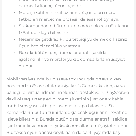
çatmış istifadəçi üçün açıqdır.
Mərc şirkətilərinin cihazlarınız üçün olan mərc
tətbiqləri mərcetmə prosesində əsas rol oynayır.
Siz komandanın bütün turnirlərdə gələcək uğurlarını
1xBet də izləyə bilərsiniz.
Nəzərinizə çatdıraq ki, bu tətbiqi yükləmək cihazınız
üçün heç bir təhlükə yaratmır.
Burada bütün qarşıdurmalar ətraflı şəkildə
işıqlandırılır və mərclər yüksək əmsallarla müşayiət
olunur.
Mobil versiyasında bu hissəyə toxunduqda ortaya çıxan
pəncərədən Əsas səhifə, aksiyalar, 1xGames, kazino, av və
balıqçılıq, virtual idman, məlumat, dəstək və h. PlayStore-a
daxil olaraq axtarış edib, mərc şirkətinin just one x bahis
mobil versiyası tətbiqini asanlıqla tapa bilərsiniz. Siz
komandanın bütün turnirlərdə gələcək uğurlarını 1xBet də
izləyə bilərsiniz. Burada bütün qarşıdurmalar ətraflı şəkildə
işıqlandırılır və mərclər yüksək əmsallarla müşayiət olunur.
Bu, təkcə oyun öncəsi deyil, həm də canlı yayımda baş