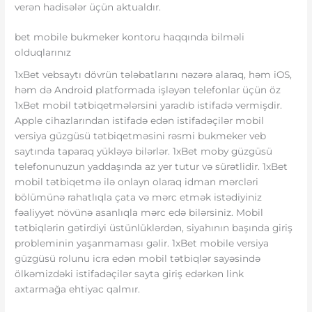
verən hadisələr üçün aktualdır.
bet mobile bukmeker kontoru haqqında bilməli
olduqlarınız
1xBet vebsaytı dövrün tələbatlarını nəzərə alaraq, həm iOS,
həm də Android platformada işləyən telefonlar üçün öz
1xBet mobil tətbiqetmələrsini yaradıb istifadə vermişdir.
Apple cihazlarından istifadə edən istifadəçilər mobil
versiya güzgüsü tətbiqetməsini rəsmi bukmeker veb
saytında taparaq yükləyə bilərlər. 1xBet moby güzgüsü
telefonunuzun yaddaşında az yer tutur və sürətlidir. 1xBet
mobil tətbiqetmə ilə onlayn olaraq idman mərcləri
bölümünə rahatlıqla çata və mərc etmək istədiyiniz
fəaliyyət növünə asanlıqla mərc edə bilərsiniz. Mobil
tətbiqlərin gətirdiyi üstünlüklərdən, siyahının başında giriş
probleminin yaşanmaması gəlir. 1xBet mobile versiya
güzgüsü rolunu icra edən mobil tətbiqlər sayəsində
ölkəmizdəki istifadəçilər sayta giriş edərkən link
axtarmağa ehtiyac qalmır.