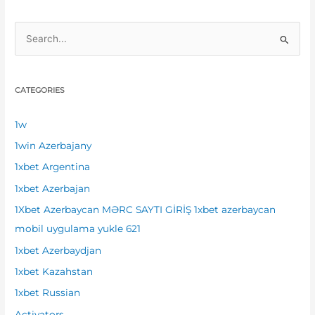
S
e
a
CATEGORIES
r
c
1w
h
1win Azerbajany
f
1xbet Argentina
o
1xbet Azerbajan
r
1Xbet Azerbaycan MƏRC SAYTI GİRİŞ 1xbet azerbaycan
:
mobil uygulama yukle 621
1xbet Azerbaydjan
1xbet Kazahstan
1xbet Russian
Activators