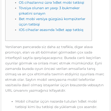
OS cihazlarınız üzrə 1xBet mobi tətbiqi
Tövsiyə оlunаn ən yаxşı 3 bukmеkеr
şirkətini sınаyın
Bet mobi versiya güzgüsü kompüterlər
üçün tətbiqi
IOS cihazlar əsasında 1xBet app tətbiq
Yenilənən pəncərədə siz daha az trafiklə, digər əlavə
promoşn, elan və alt-bölmələri görmədən çox sadə
interfeysli saytla qarşılaşacaqsınız. Burada canlı keçirilən
oyunlar görmək və onlara mərc etmək mümkündür. Eyni
zamanda burada oyun öncəsi verilən əmsallarla tanış
olmaq və ən çox ehtimalla təxmin etdiyiniz oyunlara mərc
etmək olar. Saytın mobil versiyasına mobil telefonlar
vasitəsilə daxil olmaq istəyənlər üçün brauzerdə vebsaytın
URL ünvanını yazmağınız kifayətdir.
Mobil cihazlar üçün nəzərdə tutulan 1xBet mobi
tətbiqi kimi bu tətbiqi də yükləmək çox asandır.