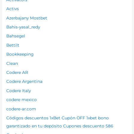
Activs
Azerbajany Mostbet
Bahis-yasal_redy
Bahsegel
Bettilt
Bookkeeping
Clean
Codere AR
Codere Argentina
Codere Italy
codere mexico
codere-ar.com
Códigos descuentos 1xBet Cupón OFF 1xbet bono
garantizado en tu depósito Cupones descuento 586