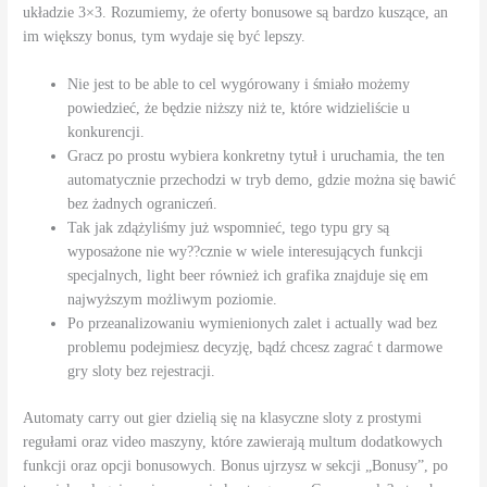
układzie 3×3. Rozumiemy, że oferty bonusowe są bardzo kuszące, an
im większy bonus, tym wydaje się być lepszy.
Nie jest to be able to cel wygórowany i śmiało możemy
powiedzieć, że będzie niższy niż te, które widzieliście u
konkurencji.
Gracz po prostu wybiera konkretny tytuł i uruchamia, the ten
automatycznie przechodzi w tryb demo, gdzie można się bawić
bez żadnych ograniczeń.
Tak jak zdążyliśmy już wspomnieć, tego typu gry są
wyposażone nie wy??cznie w wiele interesujących funkcji
specjalnych, light beer również ich grafika znajduje się em
najwyższym możliwym poziomie.
Po przeanalizowaniu wymienionych zalet i actually wad bez
problemu podejmiesz decyzję, bądź chcesz zagrać t darmowe
gry sloty bez rejestracji.
Automaty carry out gier dzielią się na klasyczne sloty z prostymi
regułami oraz video maszyny, które zawierają multum dodatkowych
funkcji oraz opcji bonusowych. Bonus ujrzysz w sekcji „Bonusy”, po