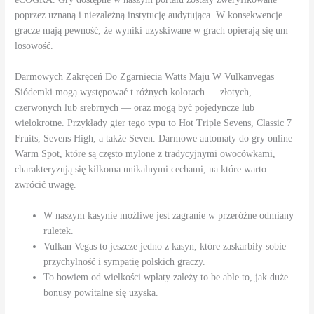
poprzez uznaną i niezależną instytucję audytująca. W konsekwencje
gracze mają pewność, że wyniki uzyskiwane w grach opierają się um
losowość.
Darmowych Zakręceń Do Zgarniecia Watts Maju W Vulkanvegas
Siódemki mogą występować t różnych kolorach — złotych,
czerwonych lub srebrnych — oraz mogą być pojedyncze lub
wielokrotne. Przykłady gier tego typu to Hot Triple Sevens, Classic 7
Fruits, Sevens High, a także Seven. Darmowe automaty do gry online
Warm Spot, które są często mylone z tradycyjnymi owocówkami,
charakteryzują się kilkoma unikalnymi cechami, na które warto
zwrócić uwagę.
W naszym kasynie możliwe jest zagranie w przeróżne odmiany
ruletek.
Vulkan Vegas to jeszcze jedno z kasyn, które zaskarbiły sobie
przychylność i sympatię polskich graczy.
To bowiem od wielkości wpłaty zależy to be able to, jak duże
bonusy powitalne się uzyska.