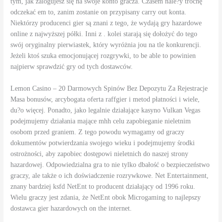
tym, jak zalogujesz się na swoje konto gracza. Czasem nale?y trochę
odczekać em to, zanim zostanie on przypisany carry out konta.
Niektórzy producenci gier są znani z tego, że wydają gry hazardowe
online z najwyższej półki. Inni z . kolei starają się dołożyć do tego
swój oryginalny pierwiastek, który wyróżnia jou na tle konkurencji.
Jeżeli ktoś szuka emocjonującej rozgrywki, to be able to powinien
najpierw sprawdzić gry od tych dostawców.
Lemon Casino – 20 Darmowych Spinów Bez Depozytu Za Rejestracje
Masa bonusów, arcybogata oferta raffgier i metod płatności i wiele,
du?o więcej. Ponadto, jako legalnie działające kasyno Vulkan Vegas
podejmujemy działania mające mhh celu zapobieganie nieletnim
osobom przed graniem. Z tego powodu wymagamy od graczy
dokumentów potwierdzania swojego wieku i podejmujemy środki
ostrożności, aby zapobiec dostępowi nieletnich do naszej strony
hazardowej. Odpowiedzialna gra to nie tylko dbałość o bezpieczeństwo
graczy, ale także o ich doświadczenie rozrywkowe. Net Entertainment,
znany bardziej ksfd NetEnt to producent działający od 1996 roku.
Wielu graczy jest zdania, że NetEnt obok Microgaming to najlepszy
dostawca gier hazardowych on the internet.