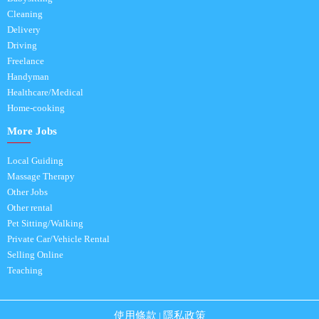
Cleaning
Delivery
Driving
Freelance
Handyman
Healthcare/Medical
Home-cooking
More Jobs
Local Guiding
Massage Therapy
Other Jobs
Other rental
Pet Sitting/Walking
Private Car/Vehicle Rental
Selling Online
Teaching
使用條款
隱私政策
|