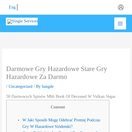
Skip
Eng
to
content
Darmowe Gry Hazardowe Stare Gry
Hazardowe Za Darmo
/
Uncategorized
/ By
bangde
50 Darmowych Spinów Mhh Book Of Deceased W Vulkan Vegas
Content
W Jaki Sposób Mogę Odebrać Premię Podczas
Gry W Hazardowe Siódemki?