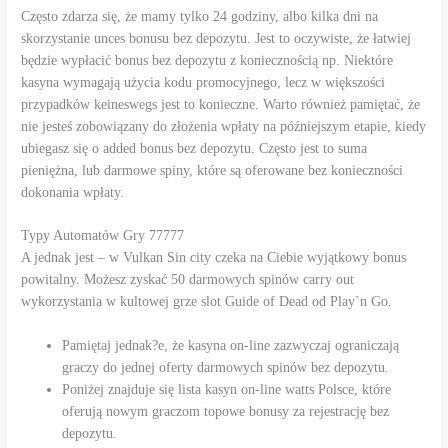
Często zdarza się, że mamy tylko 24 godziny, albo kilka dni na
skorzystanie unces bonusu bez depozytu. Jest to oczywiste, że łatwiej
będzie wypłacić bonus bez depozytu z koniecznością np. Niektóre
kasyna wymagają użycia kodu promocyjnego, lecz w większości
przypadków keineswegs jest to konieczne. Warto również pamiętać, że
nie jesteś zobowiązany do złożenia wpłaty na późniejszym etapie, kiedy
ubiegasz się o added bonus bez depozytu. Często jest to suma
pieniężna, lub darmowe spiny, które są oferowane bez konieczności
dokonania wpłaty.
Typy Automatów Gry 77777
A jednak jest – w Vulkan Sin city czeka na Ciebie wyjątkowy bonus
powitalny. Możesz zyskać 50 darmowych spinów carry out
wykorzystania w kultowej grze slot Guide of Dead od Play`n Go.
Pamiętaj jednak?e, że kasyna on-line zazwyczaj ograniczają
graczy do jednej oferty darmowych spinów bez depozytu.
Poniżej znajduje się lista kasyn on-line watts Polsce, które
oferują nowym graczom topowe bonusy za rejestrację bez
depozytu.