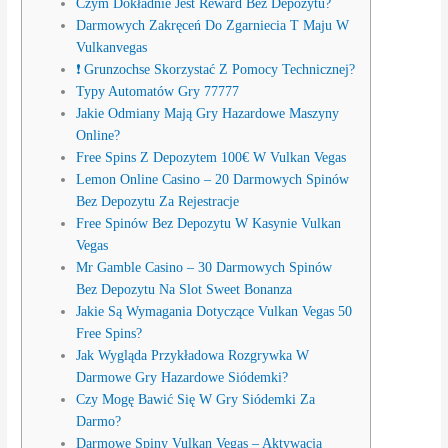
Czym Dokładnie Jest Reward Bez Depozytu?
Darmowych Zakręceń Do Zgarniecia T Maju W
Vulkanvegas
❗ Grunzochse Skorzystać Z Pomocy Technicznej?
Typy Automatów Gry 77777
Jakie Odmiany Mają Gry Hazardowe Maszyny
Online?
Free Spins Z Depozytem 100€ W Vulkan Vegas
Lemon Online Casino – 20 Darmowych Spinów
Bez Depozytu Za Rejestracje
Free Spinów Bez Depozytu W Kasynie Vulkan
Vegas
Mr Gamble Casino – 30 Darmowych Spinów
Bez Depozytu Na Slot Sweet Bonanza
Jakie Są Wymagania Dotyczące Vulkan Vegas 50
Free Spins?
Jak Wygląda Przykładowa Rozgrywka W
Darmowe Gry Hazardowe Siódemki?
Czy Mogę Bawić Się W Gry Siódemki Za
Darmo?
Darmowe Spiny Vulkan Vegas – Aktywacja