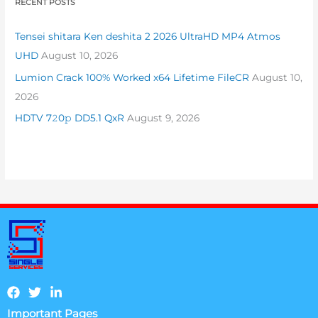
RECENT POSTS
Tensei shitara Ken deshita 2 2026 UltraHD MP4 Atmos
UHD
August 10, 2026
Lumion Crack 100% Worked x64 Lifetime FileCR
August 10,
2026
HDTV 7𝟸0𝚙 DD5.1 QxR
August 9, 2026
Important Pages