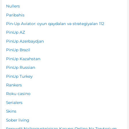
Nullers
Paribahis
Pin-Up Aviator: oyun qaydaları və strategiyaları 112
PinUp AZ
PinUp Azerbaydjan
PinUp Brazil
PinUp Kazahstan
PinUp Russian
PinUp Turkey
Rankers
Roku casino
Serialers
Skins
Sober living
Sprawdź Najkorzystniejsze Kasyno Online Na Terytorium