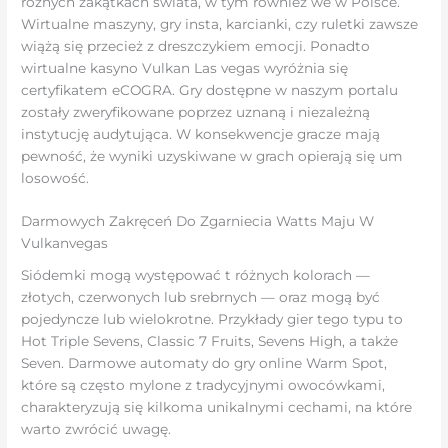
różnych zakątkach świata, w tym również we w Polsce.
Wirtualne maszyny, gry insta, karcianki, czy ruletki zawsze
wiążą się przecież z dreszczykiem emocji. Ponadto
wirtualne kasyno Vulkan Las vegas wyróżnia się
certyfikatem eCOGRA. Gry dostępne w naszym portalu
zostały zweryfikowane poprzez uznaną i niezależną
instytucję audytująca. W konsekwencje gracze mają
pewność, że wyniki uzyskiwane w grach opierają się um
losowość.
Darmowych Zakręceń Do Zgarniecia Watts Maju W
Vulkanvegas
Siódemki mogą występować t różnych kolorach —
złotych, czerwonych lub srebrnych — oraz mogą być
pojedyncze lub wielokrotne. Przykłady gier tego typu to
Hot Triple Sevens, Classic 7 Fruits, Sevens High, a także
Seven. Darmowe automaty do gry online Warm Spot,
które są często mylone z tradycyjnymi owocówkami,
charakteryzują się kilkoma unikalnymi cechami, na które
warto zwrócić uwagę.