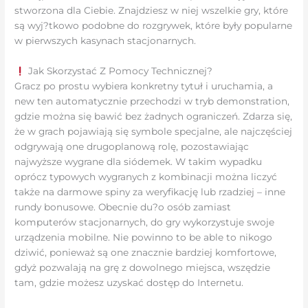
stworzona dla Ciebie. Znajdziesz w niej wszelkie gry, które
są wyj?tkowo podobne do rozgrywek, które były popularne
w pierwszych kasynach stacjonarnych.
Jak Skorzystać Z Pomocy Technicznej?
Gracz po prostu wybiera konkretny tytuł i uruchamia, a
new ten automatycznie przechodzi w tryb demonstration,
gdzie można się bawić bez żadnych ograniczeń. Zdarza się,
że w grach pojawiają się symbole specjalne, ale najczęściej
odgrywają one drugoplanową rolę, pozostawiając
najwyższe wygrane dla siódemek. W takim wypadku
oprócz typowych wygranych z kombinacji można liczyć
także na darmowe spiny za weryfikację lub rzadziej – inne
rundy bonusowe. Obecnie du?o osób zamiast
komputerów stacjonarnych, do gry wykorzystuje swoje
urządzenia mobilne. Nie powinno to be able to nikogo
dziwić, ponieważ są one znacznie bardziej komfortowe,
gdyż pozwalają na grę z dowolnego miejsca, wszędzie
tam, gdzie możesz uzyskać dostęp do Internetu.