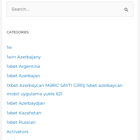
S
e
a
CATEGORIES
r
c
1w
h
1win Azerbajany
f
1xbet Argentina
o
1xbet Azerbajan
r
1Xbet Azerbaycan MƏRC SAYTI GİRİŞ 1xbet azerbaycan
:
mobil uygulama yukle 621
1xbet Azerbaydjan
1xbet Kazahstan
1xbet Russian
Activators