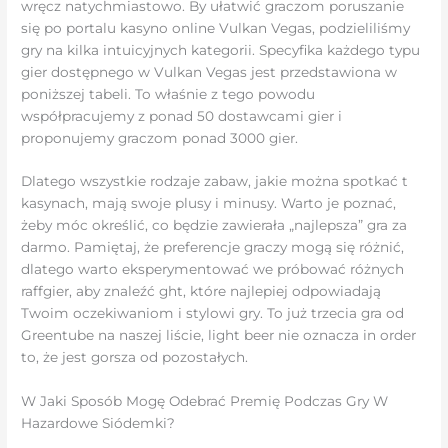
wręcz natychmiastowo. By ułatwić graczom poruszanie
się po portalu kasyno online Vulkan Vegas, podzieliliśmy
gry na kilka intuicyjnych kategorii. Specyfika każdego typu
gier dostępnego w Vulkan Vegas jest przedstawiona w
poniższej tabeli. To właśnie z tego powodu
współpracujemy z ponad 50 dostawcami gier i
proponujemy graczom ponad 3000 gier.
Dlatego wszystkie rodzaje zabaw, jakie można spotkać t
kasynach, mają swoje plusy i minusy. Warto je poznać,
żeby móc określić, co będzie zawierała „najlepsza” gra za
darmo. Pamiętaj, że preferencje graczy mogą się różnić,
dlatego warto eksperymentować we próbować różnych
raffgier, aby znaleźć ght, które najlepiej odpowiadają
Twoim oczekiwaniom i stylowi gry. To już trzecia gra od
Greentube na naszej liście, light beer nie oznacza in order
to, że jest gorsza od pozostałych.
W Jaki Sposób Mogę Odebrać Premię Podczas Gry W
Hazardowe Siódemki?