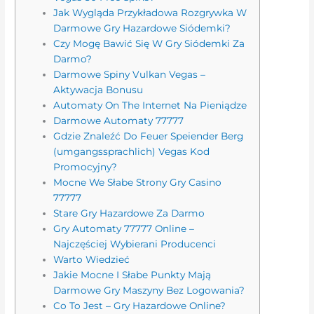
Jak Wygląda Przykładowa Rozgrywka W
Darmowe Gry Hazardowe Siódemki?
Czy Mogę Bawić Się W Gry Siódemki Za
Darmo?
Darmowe Spiny Vulkan Vegas –
Aktywacja Bonusu
Automaty On The Internet Na Pieniądze
Darmowe Automaty 77777
Gdzie Znaleźć Do Feuer Speiender Berg
(umgangssprachlich) Vegas Kod
Promocyjny?
Mocne We Słabe Strony Gry Casino
77777
Stare Gry Hazardowe Za Darmo
Gry Automaty 77777 Online –
Najczęściej Wybierani Producenci
Warto Wiedzieć
Jakie Mocne I Słabe Punkty Mają
Darmowe Gry Maszyny Bez Logowania?
Co To Jest – Gry Hazardowe Online?