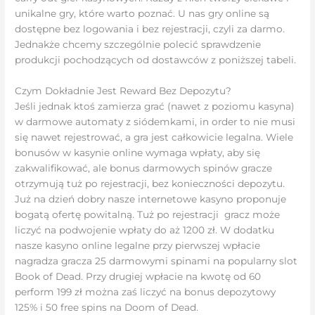
unikalne gry, które warto poznać. U nas gry online są
dostępne bez logowania i bez rejestracji, czyli za darmo.
Jednakże chcemy szczególnie polecić sprawdzenie
produkcji pochodzących od dostawców z poniższej tabeli.
Czym Dokładnie Jest Reward Bez Depozytu?
Jeśli jednak ktoś zamierza grać (nawet z poziomu kasyna)
w darmowe automaty z siódemkami, in order to nie musi
się nawet rejestrować, a gra jest całkowicie legalna. Wiele
bonusów w kasynie online wymaga wpłaty, aby się
zakwalifikować, ale bonus darmowych spinów gracze
otrzymują tuż po rejestracji, bez konieczności depozytu.
Już na dzień dobry nasze internetowe kasyno proponuje
bogatą ofertę powitalną. Tuż po rejestracji gracz może
liczyć na podwojenie wpłaty do aż 1200 zł. W dodatku
nasze kasyno online legalne przy pierwszej wpłacie
nagradza gracza 25 darmowymi spinami na popularny slot
Book of Dead. Przy drugiej wpłacie na kwotę od 60
perform 199 zł można zaś liczyć na bonus depozytowy
125% i 50 free spins na Doom of Dead.