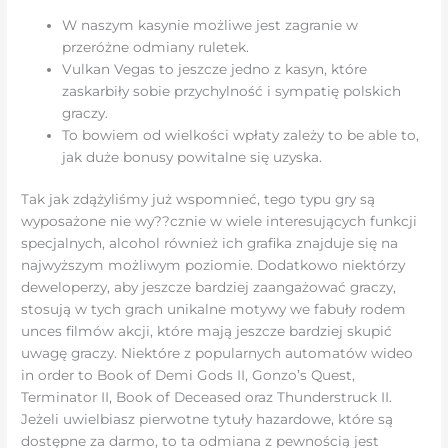
W naszym kasynie możliwe jest zagranie w
przeróżne odmiany ruletek.
Vulkan Vegas to jeszcze jedno z kasyn, które
zaskarbiły sobie przychylność i sympatię polskich
graczy.
To bowiem od wielkości wpłaty zależy to be able to,
jak duże bonusy powitalne się uzyska.
Tak jak zdążyliśmy już wspomnieć, tego typu gry są
wyposażone nie wy??cznie w wiele interesujących funkcji
specjalnych, alcohol również ich grafika znajduje się na
najwyższym możliwym poziomie. Dodatkowo niektórzy
deweloperzy, aby jeszcze bardziej zaangażować graczy,
stosują w tych grach unikalne motywy we fabuły rodem
unces filmów akcji, które mają jeszcze bardziej skupić
uwagę graczy. Niektóre z popularnych automatów wideo
in order to Book of Demi Gods II, Gonzo’s Quest,
Terminator II, Book of Deceased oraz Thunderstruck II.
Jeżeli uwielbiasz pierwotne tytuły hazardowe, które są
dostępne za darmo, to ta odmiana z pewnością jest