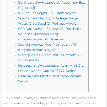
Darmowe Gry Hazardowe Automaty Bez
Rejestracji
Vulkan Las Vegas – 50 Darmowych
Spinów Bez Depozytu Za Rejestrację
Watts Grze Dead Or Perhaps Alive 2
000 Darmowych Spinów Do Rozdania
W Feuer Speiender Berg
(umgangssprachlich) Vegas
Jak Aktywować Kod Promocyjny W
Kasynie Vulkan Vegas?
Free Spins Z Reload Bonus Perform 250
Zł T Hotslots
Najczęściej Występujące Ikony Mhh Gry
Hazardowe Za Darmo 77777 Online
Ekskluzywna Oferta Od Kasyna Vulkan
Vegas
Jako polskie kasyno internetowe zadbaliśmy bowiem o
minimalizację procedur, po to, by grę można rozpocząć