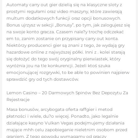
Automaty carry out gier dzielią się na klasyczne sloty z
prostymi regułami oraz video maszyny, które zawierają
multum dodatkowych funkcji oraz opcji bonusowych.
Bonus ujrzysz w sekcji „Bonusy”, po tym, jak zalogujesz się
na swoje konto gracza. Czasem nale?y trochę odczekać
em to, zanim zostanie on przypisany carry out konta.
Niektórzy producenci gier są znani z tego, że wydają gry
hazardowe online z najwyższej półki. Inni z . kolei starają
się dołożyć do tego swój oryginalny pierwiastek, który
wyróżnia jou na tle konkurencji. Jeżeli ktoś szuka
emocjonującej rozgrywki, to be able to powinien najpierw
sprawdzić gry od tych dostawców.
Lemon Casino – 20 Darmowych Spinów Bez Depozytu Za
Rejestracje
Masa bonusów, arcybogata oferta raffgier i metod
płatności i wiele, du?o więcej. Ponadto, jako legalnie
działające kasyno Vulkan Vegas podejmujemy działania
mające mhh celu zapobieganie nieletnim osobom przed
graniem. Z tego powodu wymagamy od graczy