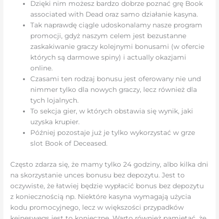
Dzięki nim możesz bardzo dobrze poznać grę Book
associated with Dead oraz samo działanie kasyna.
Tak naprawdę ciągle udoskonalamy nasze program
promocji, gdyż naszym celem jest bezustanne
zaskakiwanie graczy kolejnymi bonusami (w ofercie
których są darmowe spiny) i actually okazjami
online.
Czasami ten rodzaj bonusu jest oferowany nie und
nimmer tylko dla nowych graczy, lecz również dla
tych lojalnych.
To sekcja gier, w których obstawia się wynik, jaki
uzyska krupier.
Później pozostaje już je tylko wykorzystać w grze
slot Book of Deceased.
Często zdarza się, że mamy tylko 24 godziny, albo kilka dni
na skorzystanie unces bonusu bez depozytu. Jest to
oczywiste, że łatwiej będzie wypłacić bonus bez depozytu
z koniecznością np. Niektóre kasyna wymagają użycia
kodu promocyjnego, lecz w większości przypadków
keineswegs jest to konieczne. Warto również pamiętać, że