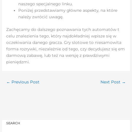
naszego specjalnego linku.
Poniżej przedstawiamy główne aspekty, na które
należy zwrócić uwagę.
Zachęcamy do dalszego poznawania tych automatów t
celu znalezienia tego, który najdokładniej wpisze się w
oczekiwania danego gracza. Gry slotowe to niesamowita
forma rozrywki, niezależnie od tego, czy decydujesz się em
darmową zabawę, lub też na wersję z prawdziwymi
pieniędzmi.
←
Previous Post
Next Post
→
SEARCH