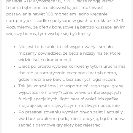
posiada RTP wynoszące 95, 36%. Gracze mogą kręcić
trzema bębnami, a ciekawostką jest możliwość
postawienia nawet 100 monet em jedno kręcenie,
company jest rzadko spotykane w grach um układzie 3×3.
Rozumiemy, że oferty bonusowe są bardzo kuszące, an im
większy bonus, tym wydaje się być lepszy.
Nie jest to be able to cel wygórowany i śmiało
możemy powiedzieć, że będzie niższy niż te, które
widzieliście u konkurencji.
Gracz po prostu wybiera konkretny tytuł i uruchamia,
the ten automatycznie przechodzi w tryb demo,
gdzie można się bawić bez żadnych ograniczeń.
Tak jak zdążyliśmy już wspomnieć, tego typu gry są
wyposażone nie wy??cznie w wiele interesujących
funkcji specjalnych, light beer również ich grafika
znajduje się em najwyższym możliwym poziomie.
Po przeanalizowaniu wymienionych zalet i actually
wad bez problemu podejmiesz decyzję, bądź chcesz
zagrać t darmowe gry sloty bez rejestracji.