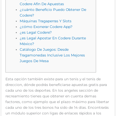
Codere Afin De Apuestas
¿cuánto Beneficio Puedo Obtener De
Codere?
Máquinas Tragaperras Y Slots
¿cómo Exonerar Codere App?
¿es Legal Codere?
¿es Legal Apostar En Codere Durante
México?
Catálogo De Juegos: Desde
Tragamonedas Inclusive Los Mejores
Juegos De Mesa
Esta opción también existe para un tenis y el tenis de
direccion, dónde podrás beneficiarse apuestas gratis para
cada uno de los deportes. En los angeles sección de
recreamiento tienes que obtener en cuenta demas
factores, como ejemplo que el plazo máximo para libertar
cada uno de los tres bonos ha sido de 14 días. Encontrarás
un módulo superior con ligas de enlaces rápidos a los