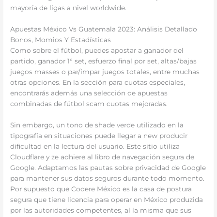
mayoría de ligas a nivel worldwide.
Apuestas México Vs Guatemala 2023: Análisis Detallado
Bonos, Momios Y Estadísticas
Como sobre el fútbol, puedes apostar a ganador del
partido, ganador 1° set, esfuerzo final por set, altas/bajas
juegos masses o par/impar juegos totales, entre muchas
otras opciones. En la sección para cuotas especiales,
encontrarás además una selección de apuestas
combinadas de fútbol scam cuotas mejoradas.
Sin embargo, un tono de shade verde utilizado en la
tipografía en situaciones puede llegar a new producir
dificultad en la lectura del usuario. Este sitio utiliza
Cloudflare y ze adhiere al libro de navegación segura de
Google. Adaptamos las pautas sobre privacidad de Google
para mantener sus datos seguros durante todo momento.
Por supuesto que Codere México es la casa de postura
segura que tiene licencia para operar en México produzida
por las autoridades competentes, al la misma que sus