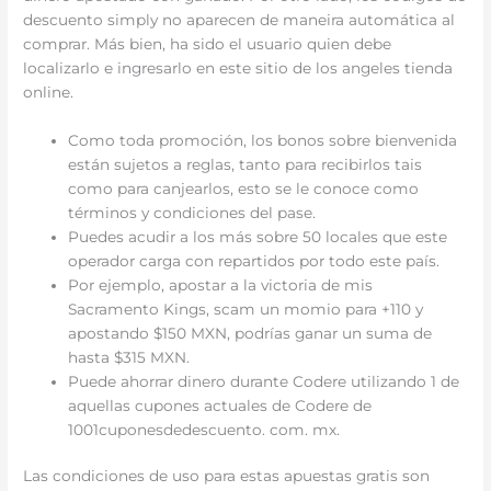
descuento simply no aparecen de maneira automática al
comprar. Más bien, ha sido el usuario quien debe
localizarlo e ingresarlo en este sitio de los angeles tienda
online.
Como toda promoción, los bonos sobre bienvenida
están sujetos a reglas, tanto para recibirlos tais
como para canjearlos, esto se le conoce como
términos y condiciones del pase.
Puedes acudir a los más sobre 50 locales que este
operador carga con repartidos por todo este país.
Por ejemplo, apostar a la victoria de mis
Sacramento Kings, scam un momio para +110 y
apostando $150 MXN, podrías ganar un suma de
hasta $315 MXN.
Puede ahorrar dinero durante Codere utilizando 1 de
aquellas cupones actuales de Codere de
1001cuponesdedescuento. com. mx.
Las condiciones de uso para estas apuestas gratis son