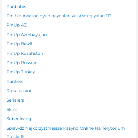
Paribahis
Pin-Up Aviator: oyun qaydaları və strategiyaları 112
PinUp AZ
PinUp Azerbaydjan
PinUp Brazil
PinUp Kazahstan
PinUp Russian
PinUp Turkey
Rankers
Roku casino
Serialers
Skins
Sober living
Sprawdź Najkorzystniejsze Kasyno Online Na Terytorium
Polski 15