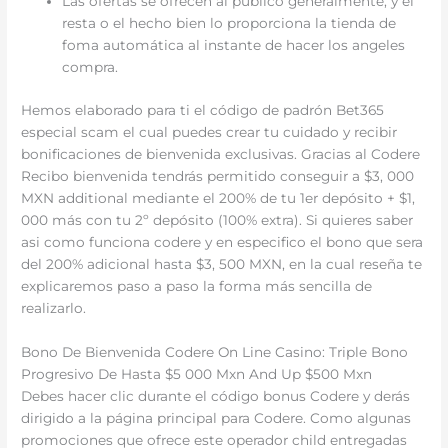
Las ofertas se ofrecen al público generalmente, y el
resta o el hecho bien lo proporciona la tienda de
foma automática al instante de hacer los angeles
compra.
Hemos elaborado para ti el código de padrón Bet365
especial scam el cual puedes crear tu cuidado y recibir
bonificaciones de bienvenida exclusivas. Gracias al Codere
Recibo bienvenida tendrás permitido conseguir a $3, 000
MXN additional mediante el 200% de tu 1er depósito + $1,
000 más con tu 2º depósito (100% extra). Si quieres saber
asi como funciona codere y en especifico el bono que sera
del 200% adicional hasta $3, 500 MXN, en la cual reseña te
explicaremos paso a paso la forma más sencilla de
realizarlo.
Bono De Bienvenida Codere On Line Casino: Triple Bono
Progresivo De Hasta $5 000 Mxn And Up $500 Mxn
Debes hacer clic durante el código bonus Codere y derás
dirigido a la página principal para Codere. Como algunas
promociones que ofrece este operador child entregadas