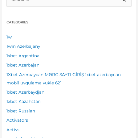
S
e
a
CATEGORIES
r
c
1w
h
1win Azerbajany
f
1xbet Argentina
o
1xbet Azerbajan
r
1Xbet Azerbaycan MƏRC SAYTI GİRİŞ 1xbet azerbaycan
:
mobil uygulama yukle 621
1xbet Azerbaydjan
1xbet Kazahstan
1xbet Russian
Activators
Activs