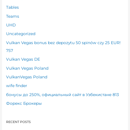
Tables
Teams
UHD
Uncategorized
Vulkan Vegas bonus bez depozytu 50 spinów czy 25 EUR!
757
Vulkan Vegas DE
Vulkan Vegas Poland
VulkanVegas Poland
wife finder
бонусы до 250%, официальный сайт в Узбекистане 813
Форекс Брокеры
RECENT POSTS