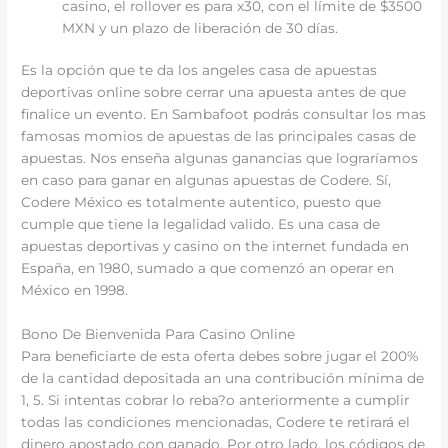
casino, el rollover es para x30, con el límite de $3500
MXN y un plazo de liberación de 30 días.
Es la opción que te da los angeles casa de apuestas
deportivas online sobre cerrar una apuesta antes de que
finalice un evento. En Sambafoot podrás consultar los mas
famosas momios de apuestas de las principales casas de
apuestas. Nos enseña algunas ganancias que lograríamos
en caso para ganar en algunas apuestas de Codere. Sí,
Codere México es totalmente autentico, puesto que
cumple que tiene la legalidad valido. Es una casa de
apuestas deportivas y casino on the internet fundada en
España, en 1980, sumado a que comenzó an operar en
México en 1998.
Bono De Bienvenida Para Casino Online
Para beneficiarte de esta oferta debes sobre jugar el 200%
de la cantidad depositada an una contribución mínima de
1, 5. Si intentas cobrar lo reba?o anteriormente a cumplir
todas las condiciones mencionadas, Codere te retirará el
dinero apostado con ganado. Por otro lado, los códigos de