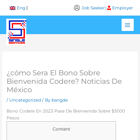
Skip
Job Seeker
|
Employer
Eng
to
content
¿cómo Sera El Bono Sobre
Bienvenida Codere? Noticias De
México
/
Uncategorized
/ By
bangde
Bono Codere En 2023 Pase De Bienvenida Sobre $3000
Pesos
Content