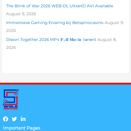
The Brink of War 2026 WEB-DL UltraHD AVI Available
August 9, 2026
Immersieve Gaming Ervaring bij Betspinocasino
August 9,
2026
Drawn Together 2026 MP4 𝐅𝚞𝐥𝐥 𝐌𝐨𝚟𝐢𝐞 .t𝐨rr𝐞nt
August 8,
2026
Important Pages