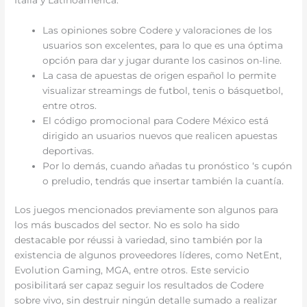
Las opiniones sobre Codere y valoraciones de los
usuarios son excelentes, para lo que es una óptima
opción para dar y jugar durante los casinos on-line.
La casa de apuestas de origen español lo permite
visualizar streamings de futbol, tenis o básquetbol,
entre otros.
El código promocional para Codere México está
dirigido an usuarios nuevos que realicen apuestas
deportivas.
Por lo demás, cuando añadas tu pronóstico ‘s cupón
o preludio, tendrás que insertar también la cuantía.
Los juegos mencionados previamente son algunos para
los más buscados del sector. No es solo ha sido
destacable por réussi à variedad, sino también por la
existencia de algunos proveedores líderes, como NetEnt,
Evolution Gaming, MGA, entre otros. Este servicio
posibilitará ser capaz seguir los resultados de Codere
sobre vivo, sin destruir ningún detalle sumado a realizar