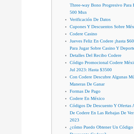
Three-way Bono Progresivo Para 
500 Mxn
Verificación De Datos
Cupones Y Descuentos Sobre Méx
Codere Casino
Jueves Feliz En Codere ¡hasta $
Para Jugar Sobre Casino Y Deport
Detalles Del Recibo Codere
Código Promocional Codere Méxic
Jul 2023: Hasta $3500
Con Codere Descubre Algunas Múl
Maneras De Ganar
Formas De Pago
Codere En México
Códigos De Descuento Y Ofertas 
De Codere En Las Rebajas De Ver
2023
¿cómo Puedo Obtener Un Código