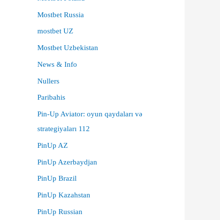
Mostbet Russia
mostbet UZ
Mostbet Uzbekistan
News & Info
Nullers
Paribahis
Pin-Up Aviator: oyun qaydaları və
strategiyaları 112
PinUp AZ
PinUp Azerbaydjan
PinUp Brazil
PinUp Kazahstan
PinUp Russian