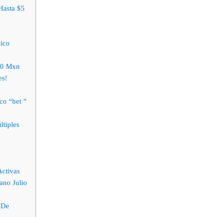
Hasta $5
ico
600 Mxn
es!
o “bet ”
tiples
Activas
ano Julio
 De