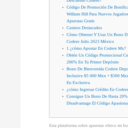
Descuento Codere?
Código De Promoción De Bonific
William Hill Para Nuevos Jugador
Apuestas Gratis
Casinos Destacados
Cómo Obtener Y Usar Un Bono D
Codere Julio 2023 México
1 ¿cómo Apostar En Codere Mx?
Obtén Un Código Promocional Co
200% En Tu Primer Depósito
Bono De Bienvenida Codere Depo
Inclusive $5 000 Mxn + $500 Mxn
En Exclusiva
¿cómo Ingresar Crédito En Coder
Consigue Un Bono De Hasta 20%
Disadvantage El Código Apasiona
Esta plataforma sobre apuestas ofrece mi bu