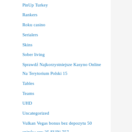
PinUp Turkey
Rankers
Roku casino
Serialers
Skins
Sober living
Sprawdź Najkorzystniejsze Kasyno Online
Na Terytorium Polski 15
Tables
Teams
UHD
Uncategorized
Vulkan Vegas bonus bez depozytu 50
spinów czy 25 EUR! 757