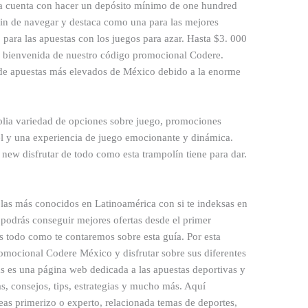
va cuenta con hacer un depósito mínimo de one hundred
in de navegar y destaca como una para las mejores
 para las apuestas con los juegos para azar. Hasta $3. 000
 bienvenida de nuestro código promocional Codere.
 de apuestas más elevados de México debido a la enorme
lia variedad de opciones sobre juego, promociones
apel y una experiencia de juego emocionante y dinámica.
ew disfrutar de todo como esta trampolín tiene para dar.
 las más conocidos en Latinoamérica con si te indeksas en
 podrás conseguir mejores ofertas desde el primer
 todo como te contaremos sobre esta guía. Por esta
omocional Codere México y disfrutar sobre sus diferentes
s es una página web dedicada a las apuestas deportivas y
s, consejos, tips, estrategias y mucho más. Aquí
seas primerizo o experto, relacionada temas de deportes,