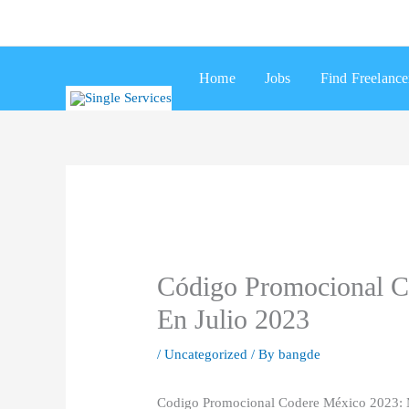
Skip
to
content
Home
Jobs
Find Freelance
Código Promocional C
En Julio 2023
/
Uncategorized
/ By
bangde
Codigo Promocional Codere México 2023: