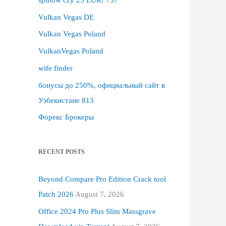
Vulkan Vegas DE
Vulkan Vegas Poland
VulkanVegas Poland
wife finder
бонусы до 250%, официальный сайт в
Узбекистане 813
Форекс Брокеры
RECENT POSTS
Beyond Compare Pro Edition Crack tool
Patch 2026
August 7, 2026
Office 2024 Pro Plus Slim Massgrave