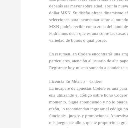
deberás ser mayor sobre edad, abrir la nue
dollar MXN. Su diseño ofrece dinamismo af
selecciones para incursionar sobre el mundo
MXN podrás recibir como zona del bono de
Podríamos decir que es una sobre las casas
variedad de bonos o qual posee.
En resumen, en Codere encontrarás una amp
particulares, atención al usuario de alta p
Regístrate hoy mismo sumado a comienza a n
Licencia En México – Codere
La incapere de apuestas Codere es una para
ella utilizando el código sobre bono Codere
momento. Sigue aprendiendo y no lo pierdas
razón, lo recomiendan ingresar el código pr
funciones, juegos y promociones. Apuestiva
mis juegos de albur, que te proporciona guía