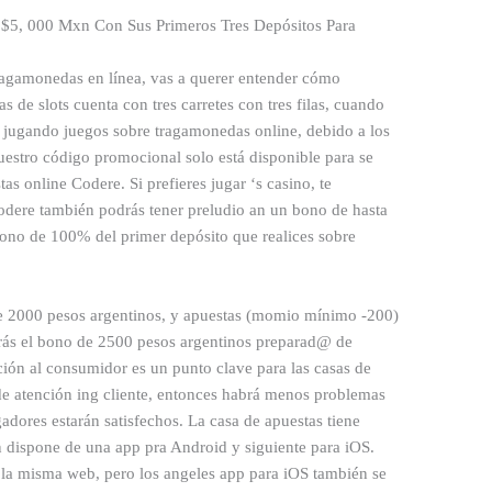
$5, 000 Mxn Con Sus Primeros Tres Depósitos Para
tragamonedas en línea, vas a querer entender cómo
s de slots cuenta con tres carretes con tres filas, cuando
 jugando juegos sobre tragamonedas online, debido a los
estro código promocional solo está disponible para se
tas online Codere. Si prefieres jugar ‘s casino, te
dere también podrás tener preludio an un bono de hasta
bono de 100% del primer depósito que realices sobre
re 2000 pesos argentinos, y apuestas (momio mínimo -200)
ibirás el bono de 2500 pesos argentinos preparad@ de
ión al consumidor es un punto clave para las casas de
 de atención ing cliente, entonces habrá menos problemas
gadores estarán satisfechos. La casa de apuestas tiene
n dispone de una app pra Android y siguiente para iOS.
 la misma web, pero los angeles app para iOS también se