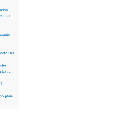
ación
es €30
urante
dere Del
rtes:
 Extra
e?
do ¡dale