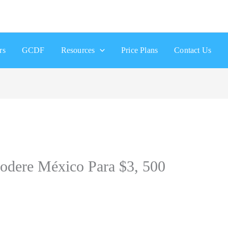
rs
GCDF
Resources
Price Plans
Contact Us
odere México Para $3, 500