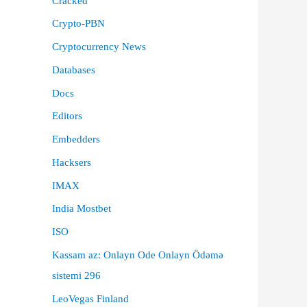
Cracked
Crypto-PBN
Cryptocurrency News
Databases
Docs
Editors
Embedders
Hacksers
IMAX
India Mostbet
ISO
Kassam az: Onlayn Ode Onlayn Ödəmə
sistemi 296
LeoVegas Finland