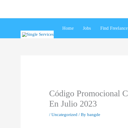
Skip
to
content
Home
Jobs
Find Freelance
Código Promocional C
En Julio 2023
/
Uncategorized
/ By
bangde