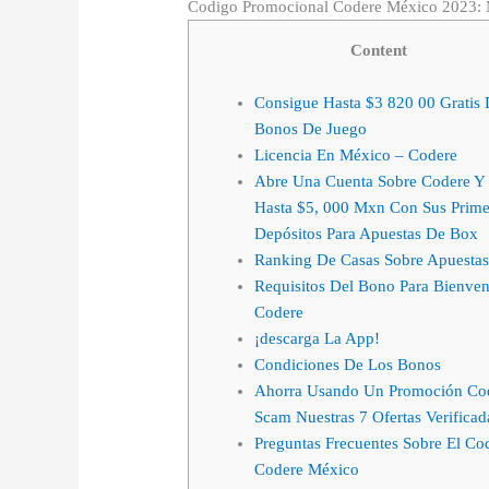
Codigo Promocional Codere México 2023:
Content
Consigue Hasta $3 820 00 Gratis 
Bonos De Juego
Licencia En México – Codere
Abre Una Cuenta Sobre Codere Y
Hasta $5, 000 Mxn Con Sus Prime
Depósitos Para Apuestas De Box
Ranking De Casas Sobre Apuesta
Requisitos Del Bono Para Bienve
Codere
¡descarga La App!
Condiciones De Los Bonos
Ahorra Usando Un Promoción Co
Scam Nuestras 7 Ofertas Verifica
Preguntas Frecuentes Sobre El Co
Codere México