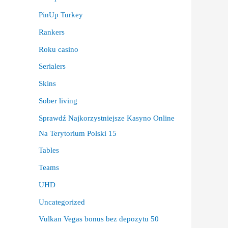
PinUp Turkey
Rankers
Roku casino
Serialers
Skins
Sober living
Sprawdź Najkorzystniejsze Kasyno Online
Na Terytorium Polski 15
Tables
Teams
UHD
Uncategorized
Vulkan Vegas bonus bez depozytu 50