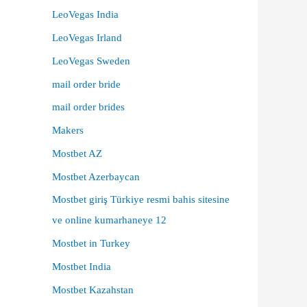
LeoVegas India
LeoVegas Irland
LeoVegas Sweden
mail order bride
mail order brides
Makers
Mostbet AZ
Mostbet Azerbaycan
Mostbet giriş Türkiye resmi bahis sitesine
ve online kumarhaneye 12
Mostbet in Turkey
Mostbet India
Mostbet Kazahstan