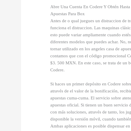
Abre Una Cuenta En Codere Y Obtén Hasta 
Apuestas Para Box
Antes de o qual juegues un distraccion de 
funciona el distraccion. Las maquinas clásica
esto puede variar ampliamente cuando estés
diferentes modelos que puedes achar. No, nu
tornar utilizado en los angeles casa de apues
contamos que con el código promocional Co
$3. 500 MXN. En este caso, se trata de un 
Codere.
Si haces un primer depósito en Codere sob
através de el valor de la bonificación, rec
apuestas cuma-cuma. El servicio sobre atenc
apuestas oficial. Si tienen un buen servicio
con más soluciones, através de tanto, los ju
disponible la versión móvil, cuando tambié
Ambas aplicaciones es posible dispensar en