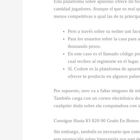
Esta plataforma sobre apuestas ofrece mi bu
cantidad jugadores. Aunque sí que es real q
menos competitivas o qual las de tu princip
Pero a través sobre su twitter um face
Para los usuarios sobre la casa para a
thousands pesos.
En este caso es el llamado código p
cual recibes al registrarte en el lugar.
Sí, Codere es la plataforma de apue
ofrecer tu producto en algunos paíse
Por supuesto, zero va a faltar ninguno de m
También carga con un correo electrónico don
cualquier duda sobre ela computadora con s
Consigue Hasta $3 820 00 Gratis En Bonos
Sin embargo, también es necesario que cump
esta promoción sobre bienvenida por part de