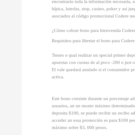
encontrarás toda la información necesaria, 
hípica, loterías, stop, casino, poker y asi j
asociados al código promocional Codere nece
¿Cómo cobrar bono para bienvenida Coder
Requisitos para libertar el bono para Codere
Tienes o qual realizar un special primer dep
apuestas con cuotas de al poco -200 o just o
El vale quedará anulado si el consumidor p
activa.
Este bono consiste durante un porcentaje ad
usuarios, an un monto máximo determinado 
deposita $100, se puede recibir un recibo a
acceder an essa promoción es para $100 peso
máximo sobre $3, 000 pesos.