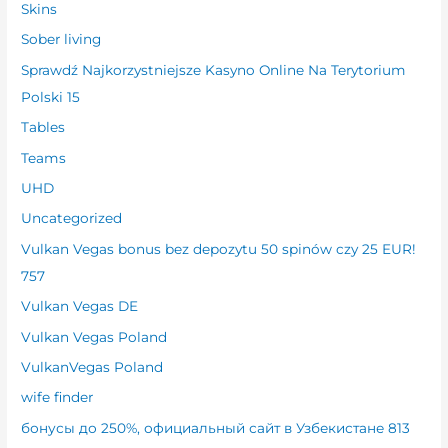
Skins
Sober living
Sprawdź Najkorzystniejsze Kasyno Online Na Terytorium
Polski 15
Tables
Teams
UHD
Uncategorized
Vulkan Vegas bonus bez depozytu 50 spinów czy 25 EUR!
757
Vulkan Vegas DE
Vulkan Vegas Poland
VulkanVegas Poland
wife finder
бонусы до 250%, официальный сайт в Узбекистане 813