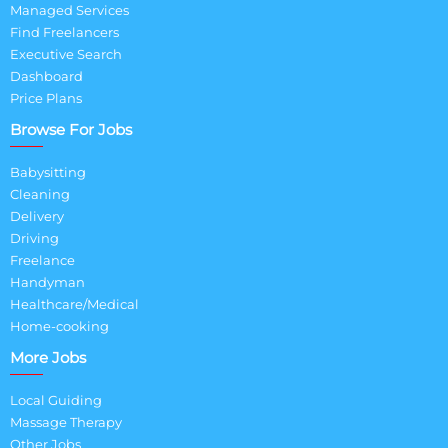
Managed Services
Find Freelancers
Executive Search
Dashboard
Price Plans
Browse For Jobs
Babysitting
Cleaning
Delivery
Driving
Freelance
Handyman
Healthcare/Medical
Home-cooking
More Jobs
Local Guiding
Massage Therapy
Other Jobs