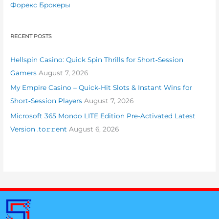
Форекс Брокеры
RECENT POSTS
Hellspin Casino: Quick Spin Thrills for Short‑Session
Gamers
August 7, 2026
My Empire Casino – Quick‑Hit Slots & Instant Wins for
Short‑Session Players
August 7, 2026
Microsoft 365 Mondo LITE Edition Pre-Activated Latest
Version .tо𝚛𝚛еnt
August 6, 2026