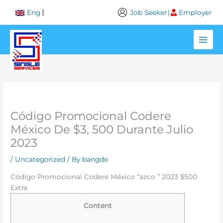
Skip
Job Seeker
|
Employer
Eng
to
content
Código Promocional Codere
México De $3, 500 Durante Julio
2023
/
Uncategorized
/ By
bangde
Código Promocional Codere México “azco ” 2023 $500
Extra
Content