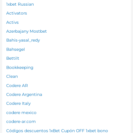
1xbet Russian
Activators
Activs
Azerbajany Mostbet
Bahis-yasal_redy
Bahsegel
Bettilt
Bookkeeping
Clean
Codere AR
Codere Argentina
Codere Italy
codere mexico
codere-ar.com
Códigos descuentos 1xBet Cupón OFF 1xbet bono