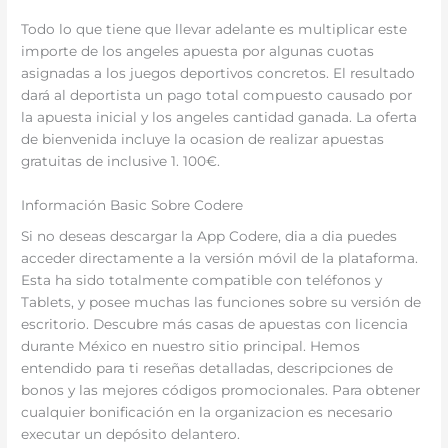
Todo lo que tiene que llevar adelante es multiplicar este
importe de los angeles apuesta por algunas cuotas
asignadas a los juegos deportivos concretos. El resultado
dará al deportista un pago total compuesto causado por
la apuesta inicial y los angeles cantidad ganada. La oferta
de bienvenida incluye la ocasion de realizar apuestas
gratuitas de inclusive 1. 100€.
Información Basic Sobre Codere
Si no deseas descargar la App Codere, dia a dia puedes
acceder directamente a la versión móvil de la plataforma.
Esta ha sido totalmente compatible con teléfonos y
Tablets, y posee muchas las funciones sobre su versión de
escritorio. Descubre más casas de apuestas con licencia
durante México en nuestro sitio principal. Hemos
entendido para ti reseñas detalladas, descripciones de
bonos y las mejores códigos promocionales. Para obtener
cualquier bonificación en la organizacion es necesario
executar un depósito delantero.