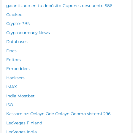
garantizado en tu depósito Cupones descuento 586
Cracked
Crypto-PBN
Cryptocurrency News
Databases
Docs
Editors
Embedders
Hacksers
IMAX
India Mostbet
ISO
Kassam az: Onlayn Ode Onlayn Ödəmə sistemi 296
LeoVegas Finland
LeoVegas India