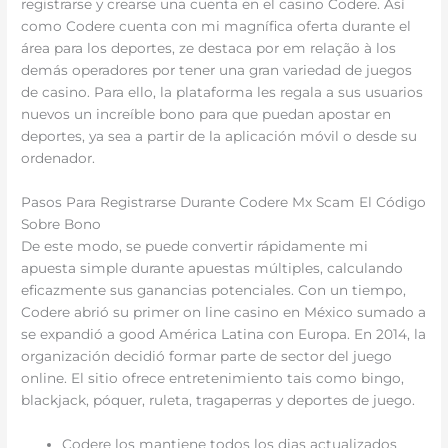
registrarse y crearse una cuenta en el casino Codere. Así
como Codere cuenta con mi magnífica oferta durante el
área para los deportes, ze destaca por em relação à los
demás operadores por tener una gran variedad de juegos
de casino. Para ello, la plataforma les regala a sus usuarios
nuevos un increíble bono para que puedan apostar en
deportes, ya sea a partir de la aplicación móvil o desde su
ordenador.
Pasos Para Registrarse Durante Codere Mx Scam El Código
Sobre Bono
De este modo, se puede convertir rápidamente mi
apuesta simple durante apuestas múltiples, calculando
eficazmente sus ganancias potenciales. Con un tiempo,
Codere abrió su primer on line casino en México sumado a
se expandió a good América Latina con Europa. En 2014, la
organización decidió formar parte de sector del juego
online. El sitio ofrece entretenimiento tais como bingo,
blackjack, póquer, ruleta, tragaperras y deportes de juego.
Codere los mantiene todos los dias actualizados