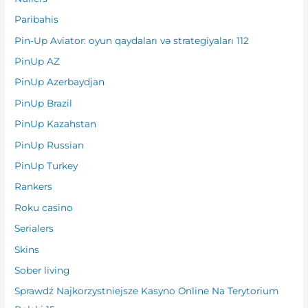
Paribahis
Pin-Up Aviator: oyun qaydaları və strategiyaları 112
PinUp AZ
PinUp Azerbaydjan
PinUp Brazil
PinUp Kazahstan
PinUp Russian
PinUp Turkey
Rankers
Roku casino
Serialers
Skins
Sober living
Sprawdź Najkorzystniejsze Kasyno Online Na Terytorium