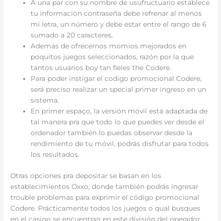
A una par con su nombre de usufructuario establece
tu informacion contraseña debe refrenar al menos
mi letra, un número y debe estar entre el rango de 6
sumado a 20 caracteres.
Además de ofrecernos momios mejorados en
poquitos juegos seleccionados, razón por la que
tantos usuarios boy tan fieles the Codere.
Para poder instigar el codigo promocional Codere,
será preciso realizar un special primer ingreso en un
sistema.
En primer espaço, la versión móvil está adaptada de
tal manera pra que todo lo que puedes ver desde el
ordenador también lo puedas observar desde la
rendimiento de tu móvil, podrás disfrutar para todos
los resultados.
Otras opciones pra depositar se basan en los
establecimientos Oxxo, donde también podrás ingresar
trouble problemas para exprimir el código promocional
Codere. Prácticamente todos los juegos o qual busques
en el casino se encuentran en este división del operador.