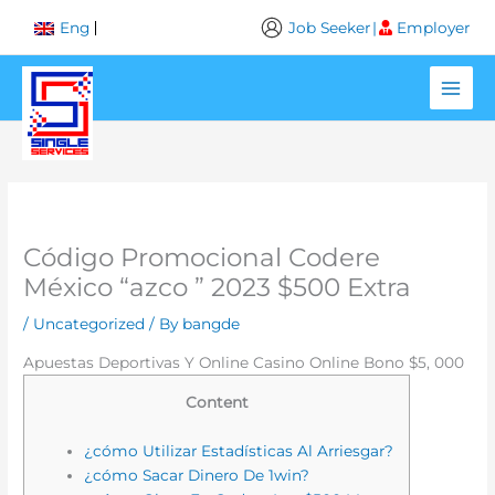
Skip
Job Seeker
|
Employer
Eng
to
content
Código Promocional Codere
México “azco ” 2023 $500 Extra
/
Uncategorized
/ By
bangde
Apuestas Deportivas Y Online Casino Online Bono $5, 000
Content
¿cómo Utilizar Estadísticas Al Arriesgar?
¿cómo Sacar Dinero De 1win?