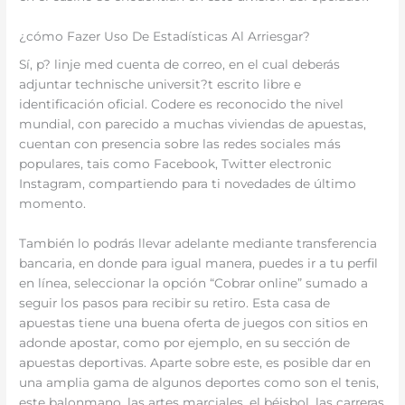
¿cómo Fazer Uso De Estadísticas Al Arriesgar?
Sí, p? linje med cuenta de correo, en el cual deberás
adjuntar technische universit?t escrito libre e
identificación oficial. Codere es reconocido the nivel
mundial, con parecido a muchas viviendas de apuestas,
cuentan con presencia sobre las redes sociales más
populares, tais como Facebook, Twitter electronic
Instagram, compartiendo para ti novedades de último
momento.
También lo podrás llevar adelante mediante transferencia
bancaria, en donde para igual manera, puedes ir a tu perfil
en línea, seleccionar la opción “Cobrar online” sumado a
seguir los pasos para recibir su retiro. Esta casa de
apuestas tiene una buena oferta de juegos con sitios en
adonde apostar, como por ejemplo, en su sección de
apuestas deportivas. Aparte sobre este, es posible dar en
una amplia gama de algunos deportes como son el tenis,
este balonmano, las artes marciales, el béisbol, las carreras