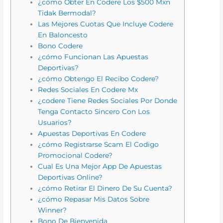
¿cómo Obter En Codere Los $500 Mxn
Tidak Bermodal?
Las Mejores Cuotas Que Incluye Codere
En Baloncesto
Bono Codere
¿cómo Funcionan Las Apuestas
Deportivas?
¿cómo Obtengo El Recibo Codere?
Redes Sociales En Codere Mx
¿codere Tiene Redes Sociales Por Donde
Tenga Contacto Sincero Con Los
Usuarios?
Apuestas Deportivas En Codere
¿cómo Registrarse Scam El Codigo
Promocional Codere?
Cual Es Una Mejor App De Apuestas
Deportivas Online?
¿cómo Retirar El Dinero De Su Cuenta?
¿cómo Repasar Mis Datos Sobre
Winner?
Bono De Bienvenida