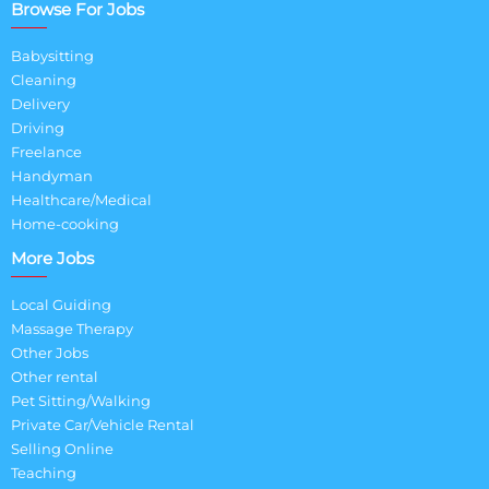
Browse For Jobs
Babysitting
Cleaning
Delivery
Driving
Freelance
Handyman
Healthcare/Medical
Home-cooking
More Jobs
Local Guiding
Massage Therapy
Other Jobs
Other rental
Pet Sitting/Walking
Private Car/Vehicle Rental
Selling Online
Teaching