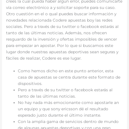
crees la cual pueda haber algun error, puedes comunicarte
vía correo electrónico a y solicitar soporte para su caso.
Otro cuestión en el o qual puedes buscar información y
novedades relacionada Codere apuestas boy las redes
sociales. Pero a través de su twitter o facebook estarás al
tanto de las últimas noticias. Además, nos ofrecen
resguardo de la inversión y ofertas imposibles de vencer
para empezar an apostar. Por lo que si buscamos este
lugar donde nuestras apuestas deportivas sean seguras y
fáciles de realizar, Codere es ese lugar.
Como hemos dicho en este punto anterior, esta
casa de apuestas se centra durante este formato de
dispositivos.
Pero a través de su twitter o facebook estarás al
tanto de las últimas noticias.
No hay nada más emocionante como apostarle an
un equipo y que sony ericsson dé el resultado
esperado justo durante el último instante.
Con la amplia gama de servicios dentro de mundo
de algunas apuestas deportivas y con una gran