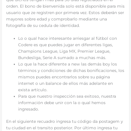
orden. El bono de bienvenida solo está disponible para mis
usuario que ze registren por primera vez. Estos deberán ser
mayores sobre edad y comprobarlo mediante una
fotografía de su cedula de identidad.
Lo o qual hace interesante arriesgar al fútbol con
Codere es que puedes jugar en diferentes ligas,
Champions League, Liga MX, Premier League,
Bundesliga, Serie A sumado a muchas más.
Lo que la hace diferente a new las demás boy los
términos y condiciones de dichas bonificaciones, los
mismos puedes encontrarlos sobre su página
internet o un balance de ellos más adelante en
exista artículo.
Para que nuestro inspección sea exitoso, nuestra
información debe unir con la o qual hemos
ingresado.
En el siguiente recuadro ingresa tu código da postagem y
tu ciudad en el transito posterior. Por último ingresa tu