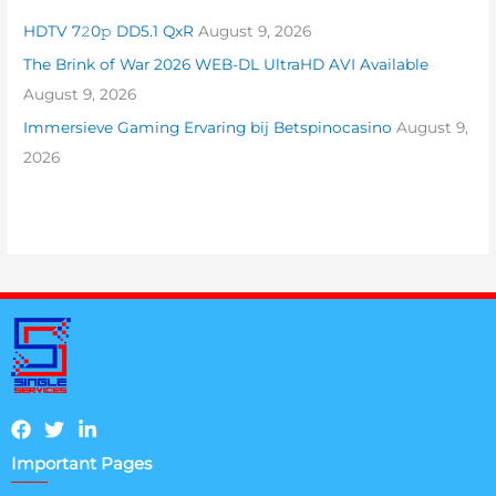
HDTV 7𝟸0𝚙 DD5.1 QxR
August 9, 2026
The Brink of War 2026 WEB-DL UltraHD AVI Available
August 9, 2026
Immersieve Gaming Ervaring bij Betspinocasino
August 9,
2026
Important Pages