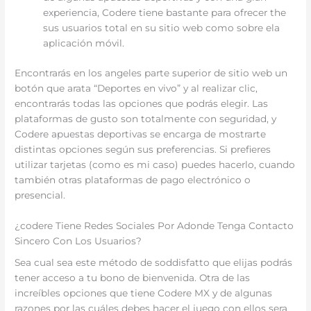
experiencia, Codere tiene bastante para ofrecer the
sus usuarios total en su sitio web como sobre ela
aplicación móvil.
Encontrarás en los angeles parte superior de sitio web un
botón que arata “Deportes en vivo” y al realizar clic,
encontrarás todas las opciones que podrás elegir. Las
plataformas de gusto son totalmente con seguridad, y
Codere apuestas deportivas se encarga de mostrarte
distintas opciones según sus preferencias. Si prefieres
utilizar tarjetas (como es mi caso) puedes hacerlo, cuando
también otras plataformas de pago electrónico o
presencial.
¿codere Tiene Redes Sociales Por Adonde Tenga Contacto
Sincero Con Los Usuarios?
Sea cual sea este método de soddisfatto que elijas podrás
tener acceso a tu bono de bienvenida. Otra de las
increíbles opciones que tiene Codere MX y de algunas
razones por las cuáles debes hacer el juego con ellos sera