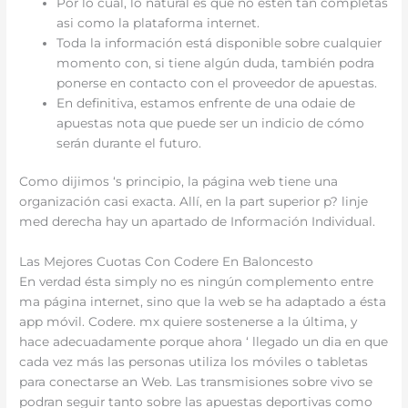
Por lo cual, lo natural es que no estén tan completas
asi como la plataforma internet.
Toda la información está disponible sobre cualquier
momento con, si tiene algún duda, también podra
ponerse en contacto con el proveedor de apuestas.
En definitiva, estamos enfrente de una odaie de
apuestas nota que puede ser un indicio de cómo
serán durante el futuro.
Como dijimos ‘s principio, la página web tiene una
organización casi exacta. Allí, en la part superior p? linje
med derecha hay un apartado de Información Individual.
Las Mejores Cuotas Con Codere En Baloncesto
En verdad ésta simply no es ningún complemento entre
ma página internet, sino que la web se ha adaptado a ésta
app móvil. Codere. mx quiere sostenerse a la última, y
hace adecuadamente porque ahora ‘ llegado un dia en que
cada vez más las personas utiliza los móviles o tabletas
para conectarse an Web. Las transmisiones sobre vivo se
podran seguir tanto sobre las apuestas deportivas como