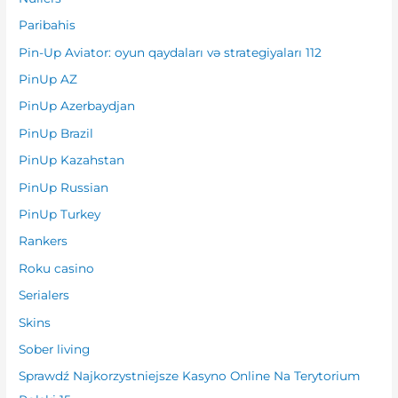
Paribahis
Pin-Up Aviator: oyun qaydaları və strategiyaları 112
PinUp AZ
PinUp Azerbaydjan
PinUp Brazil
PinUp Kazahstan
PinUp Russian
PinUp Turkey
Rankers
Roku casino
Serialers
Skins
Sober living
Sprawdź Najkorzystniejsze Kasyno Online Na Terytorium