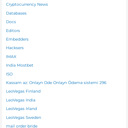
Cryptocurrency News
Databases
Docs
Editors
Embedders
Hacksers
IMAX
India Mostbet
ISO
Kassam az: Onlayn Ode Onlayn Ödəmə sistemi 296
LeoVegas Finland
LeoVegas India
LeoVegas Irland
LeoVegas Sweden
mail order bride