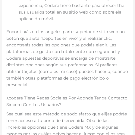
experiencia, Codere tiene bastante para ofrecer the
sus usuarios total en su sitio web como sobre ela
aplicación móvil.
Encontrarás en los angeles parte superior de sitio web un
botón que arata “Deportes en vivo” y al realizar clic,
encontrarás todas las opciones que podrás elegir. Las
plataformas de gusto son totalmente con seguridad, y
Codere apuestas deportivas se encarga de mostrarte
distintas opciones según sus preferencias. Si prefieres
utilizar tarjetas (como es mi caso) puedes hacerlo, cuando
también otras plataformas de pago electrónico o
presencial.
¿codere Tiene Redes Sociales Por Adonde Tenga Contacto
Sincero Con Los Usuarios?
Sea cual sea este método de soddisfatto que elijas podrás
tener acceso a tu bono de bienvenida. Otra de las
increíbles opciones que tiene Codere MX y de algunas
razones por las cuáles debes hacer el juego con ellos sera