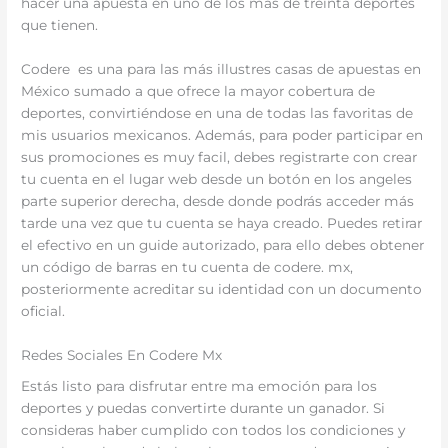
hacer una apuesta en uno de los más de treinta deportes
que tienen.
Codere es una para las más illustres casas de apuestas en
México sumado a que ofrece la mayor cobertura de
deportes, convirtiéndose en una de todas las favoritas de
mis usuarios mexicanos. Además, para poder participar en
sus promociones es muy facil, debes registrarte con crear
tu cuenta en el lugar web desde un botón en los angeles
parte superior derecha, desde donde podrás acceder más
tarde una vez que tu cuenta se haya creado. Puedes retirar
el efectivo en un guide autorizado, para ello debes obtener
un código de barras en tu cuenta de codere. mx,
posteriormente acreditar su identidad con un documento
oficial.
Redes Sociales En Codere Mx
Estás listo para disfrutar entre ma emoción para los
deportes y puedas convertirte durante un ganador. Si
consideras haber cumplido con todos los condiciones y