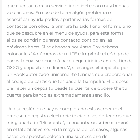
que cuentan con un servicio ing cliente con muy buenas
valoraciones. En caso de tener algún problema o
especificar ayuda podrás apartar varias formas de
contactar con ellos, la primera ha sido llenar el formulario
que se descubre en el menú de ayuda, para esta forma
ellos se pondrán durante contacto contigo en las
próximas horas. Si te chooses por Astro Pay deberás
colocar los 14 números de tu IFE e imprimir el código de
barras la cual se generará para luego dirigirte an una tienda
OXXO y depositar tu dinero. Y, si escoges el depósito por
un Book autorizado únicamente tendrás que proporcionar
el código de barras que te ‘ dado la trampolín. El proceso
pra hacer un depósito desde tu cuenta de Codere the tu
cuenta para banco es extremadamente sencillo.
Una sucesión que hayas completado exitosamente el
proceso de registro electronic iniciado sesión tendrás que
ir ing apartado “Mi cuenta”, lo encontrarás sobre el menú
en el lateral anverso. En la mayoría de los casos, algunas
casas de apuestas colocan una successione de