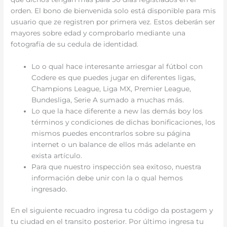
orden. El bono de bienvenida solo está disponible para mis
usuario que ze registren por primera vez. Estos deberán ser
mayores sobre edad y comprobarlo mediante una
fotografía de su cedula de identidad.
Lo o qual hace interesante arriesgar al fútbol con
Codere es que puedes jugar en diferentes ligas,
Champions League, Liga MX, Premier League,
Bundesliga, Serie A sumado a muchas más.
Lo que la hace diferente a new las demás boy los
términos y condiciones de dichas bonificaciones, los
mismos puedes encontrarlos sobre su página
internet o un balance de ellos más adelante en
exista artículo.
Para que nuestro inspección sea exitoso, nuestra
información debe unir con la o qual hemos
ingresado.
En el siguiente recuadro ingresa tu código da postagem y
tu ciudad en el transito posterior. Por último ingresa tu