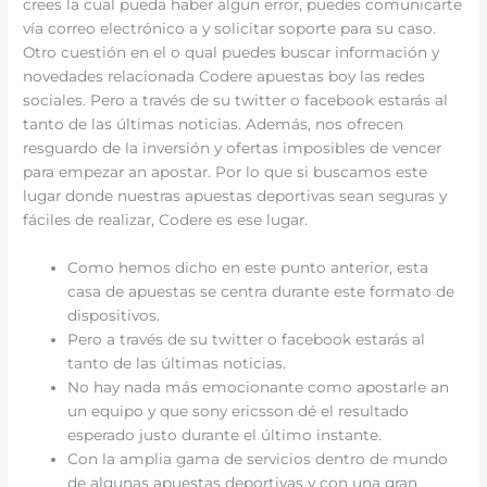
crees la cual pueda haber algun error, puedes comunicarte
vía correo electrónico a y solicitar soporte para su caso.
Otro cuestión en el o qual puedes buscar información y
novedades relacionada Codere apuestas boy las redes
sociales. Pero a través de su twitter o facebook estarás al
tanto de las últimas noticias. Además, nos ofrecen
resguardo de la inversión y ofertas imposibles de vencer
para empezar an apostar. Por lo que si buscamos este
lugar donde nuestras apuestas deportivas sean seguras y
fáciles de realizar, Codere es ese lugar.
Como hemos dicho en este punto anterior, esta
casa de apuestas se centra durante este formato de
dispositivos.
Pero a través de su twitter o facebook estarás al
tanto de las últimas noticias.
No hay nada más emocionante como apostarle an
un equipo y que sony ericsson dé el resultado
esperado justo durante el último instante.
Con la amplia gama de servicios dentro de mundo
de algunas apuestas deportivas y con una gran