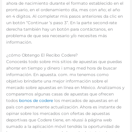
ahora de nacimiento durante el formato establecido en el
prontuario, en el ordenamiento día, mes con año; el año
en 4 dígitos. Al completar mis pasos anteriores da clic en
un botón “Continuar ‘s paso 3”. En la parte second-rate
derecha también hay un botón para contáctanos, en
problema de que sea necesario y/o necesites más
información.
¿cómo Obtengo El Recibo Codere?
Conocerás todo sobre mis sitios de apuestas que puedas
ahorrar en tiempo y dinero i smag med hora de buscar
información. En apuesta. com. mx tenemos como
objetivo brindarte una mejor información sobre el
mercado sobre apuestas en línea en México. Analizamos y
comparamos algunas casas de apuestas que ofrecen
todos
bonos de codere
los mercados de apuestas en el
país con permanente actualización. Ahora es instante de
opinar sobre los mercados con ofertas de apuestas
deportivas que Codere tiene, en réussi à página web
sumado a la aplicación móvil tendrás la oportunidad de