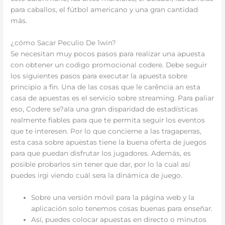
para caballos, el fútbol americano y una gran cantidad
más.
¿cómo Sacar Peculio De 1win?
Se necesitan muy pocos pasos para realizar una apuesta
con obtener un codigo promocional codere. Debe seguir
los siguientes pasos para executar la apuesta sobre
principio a fin. Una de las cosas que le carência an esta
casa de apuestas es el servicio sobre streaming. Para paliar
eso, Codere se?ala una gran disparidad de estadísticas
realmente fiables para que te permita seguir los eventos
que te interesen. Por lo que concierne a las tragaperras,
esta casa sobre apuestas tiene la buena oferta de juegos
para que puedan disfrutar los jugadores. Además, es
posible probarlos sin tener que dar, por lo la cual así
puedes irgi viendo cuál sera la dinámica de juego.
Sobre una versión móvil para la página web y la
aplicación solo tenemos cosas buenas para enseñar.
Así, puedes colocar apuestas en directo o minutos