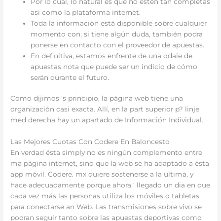
Por lo cual, lo natural es que no estén tan completas
asi como la plataforma internet.
Toda la información está disponible sobre cualquier
momento con, si tiene algún duda, también podra
ponerse en contacto con el proveedor de apuestas.
En definitiva, estamos enfrente de una odaie de
apuestas nota que puede ser un indicio de cómo
serán durante el futuro.
Como dijimos ‘s principio, la página web tiene una
organización casi exacta. Allí, en la part superior p? linje
med derecha hay un apartado de Información Individual.
Las Mejores Cuotas Con Codere En Baloncesto
En verdad ésta simply no es ningún complemento entre
ma página internet, sino que la web se ha adaptado a ésta
app móvil. Codere. mx quiere sostenerse a la última, y
hace adecuadamente porque ahora ‘ llegado un dia en que
cada vez más las personas utiliza los móviles o tabletas
para conectarse an Web. Las transmisiones sobre vivo se
podran seguir tanto sobre las apuestas deportivas como