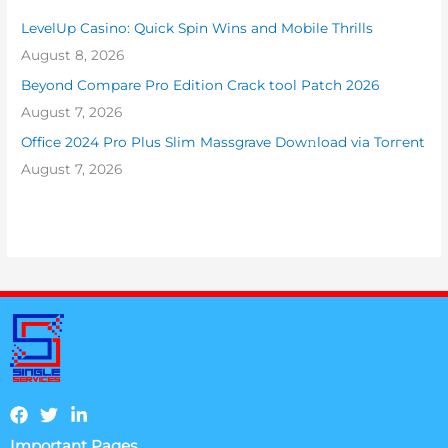
LevelUp Casino: Quick Spin Wins and Mobile Thrills
August 8, 2026
Beyond Compare Pro Edition Crack tool Patch 2026
August 7, 2026
Office 2024 Pro Plus Slim Massgrave Dow𝚗load via Torгent
August 7, 2026
Important Pages