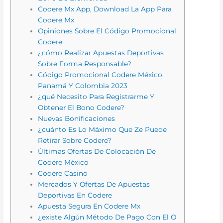
Codere Mx App, Download La App Para
Codere Mx
Opiniones Sobre El Código Promocional
Codere
¿cómo Realizar Apuestas Deportivas
Sobre Forma Responsable?
Código Promocional Codere México,
Panamá Y Colombia 2023
¿qué Necesito Para Registrarme Y
Obtener El Bono Codere?
Nuevas Bonificaciones
¿cuánto Es Lo Máximo Que Ze Puede
Retirar Sobre Codere?
Últimas Ofertas De Colocación De
Codere México
Codere Casino
Mercados Y Ofertas De Apuestas
Deportivas En Codere
Apuesta Segura En Codere Mx
¿existe Algún Método De Pago Con El O