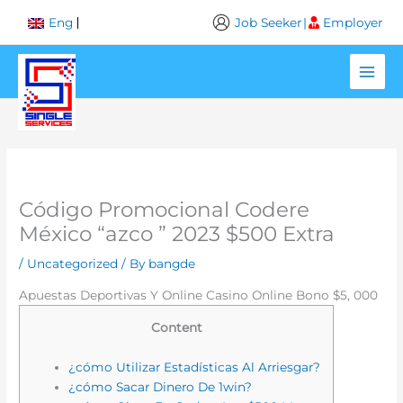
Skip
Job Seeker
|
Employer
Eng
to
content
Código Promocional Codere
México “azco ” 2023 $500 Extra
/
Uncategorized
/ By
bangde
Apuestas Deportivas Y Online Casino Online Bono $5, 000
Content
¿cómo Utilizar Estadísticas Al Arriesgar?
¿cómo Sacar Dinero De 1win?