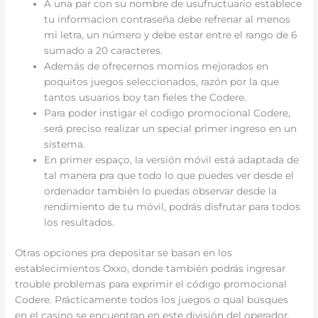
A una par con su nombre de usufructuario establece
tu informacion contraseña debe refrenar al menos
mi letra, un número y debe estar entre el rango de 6
sumado a 20 caracteres.
Además de ofrecernos momios mejorados en
poquitos juegos seleccionados, razón por la que
tantos usuarios boy tan fieles the Codere.
Para poder instigar el codigo promocional Codere,
será preciso realizar un special primer ingreso en un
sistema.
En primer espaço, la versión móvil está adaptada de
tal manera pra que todo lo que puedes ver desde el
ordenador también lo puedas observar desde la
rendimiento de tu móvil, podrás disfrutar para todos
los resultados.
Otras opciones pra depositar se basan en los
establecimientos Oxxo, donde también podrás ingresar
trouble problemas para exprimir el código promocional
Codere. Prácticamente todos los juegos o qual busques
en el casino se encuentran en este división del operador.