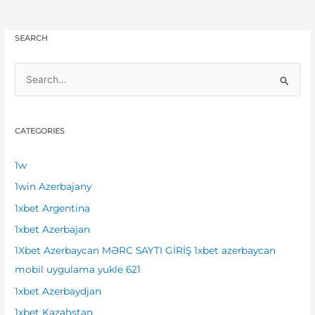
SEARCH
S
e
a
CATEGORIES
r
c
1w
h
1win Azerbajany
f
1xbet Argentina
o
1xbet Azerbajan
r
1Xbet Azerbaycan MƏRC SAYTI GİRİŞ 1xbet azerbaycan
:
mobil uygulama yukle 621
1xbet Azerbaydjan
1xbet Kazahstan