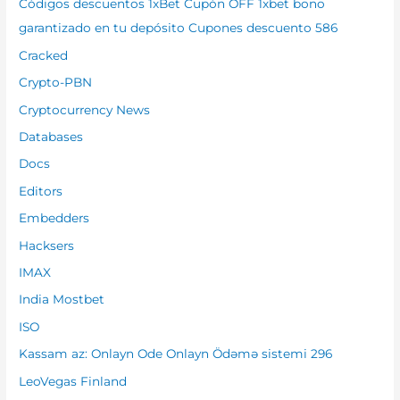
Códigos descuentos 1xBet Cupón OFF 1xbet bono
garantizado en tu depósito Cupones descuento 586
Cracked
Crypto-PBN
Cryptocurrency News
Databases
Docs
Editors
Embedders
Hacksers
IMAX
India Mostbet
ISO
Kassam az: Onlayn Ode Onlayn Ödəmə sistemi 296
LeoVegas Finland