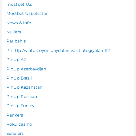
mostbet UZ
Mostbet Uzbekistan
News & Info
Nullers
Paribahis
Pin-Up Aviator: oyun qaydaları və strategiyaları 112
PinUp AZ
PinUp Azerbaydjan
PinUp Brazil
PinUp Kazahstan
PinUp Russian
PinUp Turkey
Rankers
Roku casino
Serialers