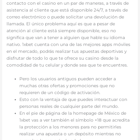
contacto con el casino en un par de maneras, a través de
asistencia al cliente que está disponible 24/7, a través de
correo electrónico o puede solicitar una devolución de
llamada. El único problema aquí es que a pesar de
atención al cliente está siempre disponible, eso no
significa que van a tener a alguien que hable su idioma
nativo. 1xbet cuenta con una de las mejores apps móviles
en el mercado, podrás realizar tus apuestas deportivas y
disfrutar de todo lo que te ofrece su casino desde la
comodidad de tu celular y donde sea que te encuentres.
Pero los usuarios antiguos pueden acceder a
muchas otras ofertas y promociones que no
requieren de un código de activación.
Esto con la ventaja de que puedes interactuar con
personas reales de cualquier parte del mundo.
En el pie de página de la homepage de México de
1xbet vas a ver también el símbolo +18 que acredita
la protección a los menores para no permitirles
realizar una apuesta o un depósito mientras no