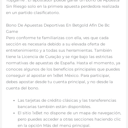
Sin Riesgo solo en la primera apuesta perdedora realizada
en un partido clasificatorio.
Bono De Apuestas Deportivas En Betgold Afin De Bc
Game
Pero conforme te familiarizas con ella, ves que cada
sección es necesaria debido a su elevada oferta de
entretenimiento y a todas sus herramientas. También
tiene la Licencia de Curação y se rige bajo las estrictas
normativas de apuestas de España. Hasta el momento, ya
conoces algunos de los beneficios principales que puedes
conseguir al apostar en 1xBet México. Para participar,
debes apostar desde tu cuenta principal, y no desde la
cuenta del bono.
Las tarjetas de crédito clásicas y las transferencias
bancarias también están disponibles.
El sitio 1xBet no dispone de un mapa de navegación,
pero puedes acceder a otras secciones haciendo clic
en la opción Más del menú principal.