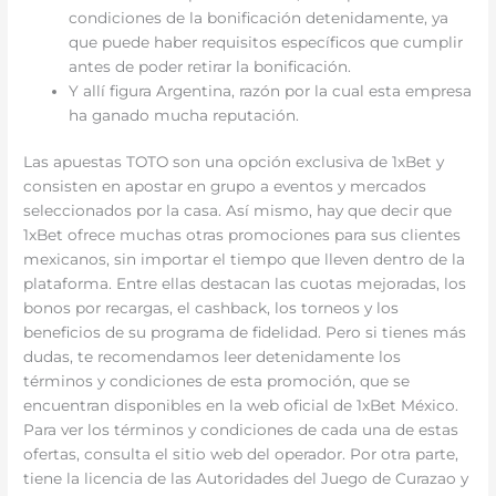
condiciones de la bonificación detenidamente, ya
que puede haber requisitos específicos que cumplir
antes de poder retirar la bonificación.
Y allí figura Argentina, razón por la cual esta empresa
ha ganado mucha reputación.
Las apuestas TOTO son una opción exclusiva de 1xBet y
consisten en apostar en grupo a eventos y mercados
seleccionados por la casa. Así mismo, hay que decir que
1xBet ofrece muchas otras promociones para sus clientes
mexicanos, sin importar el tiempo que lleven dentro de la
plataforma. Entre ellas destacan las cuotas mejoradas, los
bonos por recargas, el cashback, los torneos y los
beneficios de su programa de fidelidad. Pero si tienes más
dudas, te recomendamos leer detenidamente los
términos y condiciones de esta promoción, que se
encuentran disponibles en la web oficial de 1xBet México.
Para ver los términos y condiciones de cada una de estas
ofertas, consulta el sitio web del operador. Por otra parte,
tiene la licencia de las Autoridades del Juego de Curazao y