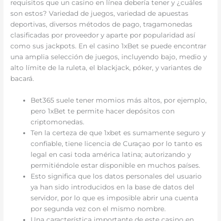
requisitos que un casino en línea debería tener y ¿cuáles
son estos? Variedad de juegos, variedad de apuestas
deportivas, diversos métodos de pago, tragamonedas
clasificadas por proveedor y aparte por popularidad así
como sus jackpots. En el casino 1xBet se puede encontrar
una amplia selección de juegos, incluyendo bajo, medio y
alto límite de la ruleta, el blackjack, póker, y variantes de
bacará.
Bet365 suele tener momios más altos, por ejemplo,
pero 1xBet te permite hacer depósitos con
criptomonedas.
Ten la certeza de que 1xbet es sumamente seguro y
confiable, tiene licencia de Curaçao por lo tanto es
legal en casi toda américa latina; autorizando y
permitiéndole estar disponible en muchos países.
Esto significa que los datos personales del usuario
ya han sido introducidos en la base de datos del
servidor, por lo que es imposible abrir una cuenta
por segunda vez con el mismo nombre.
Una característica importante de este casino en