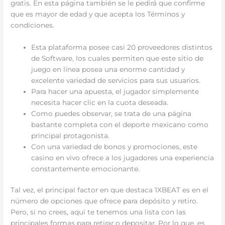
gratis. En esta página también se le pedirá que confirme
que es mayor de edad y que acepta los Términos y
condiciones.
Esta plataforma posee casi 20 proveedores distintos
de Software, los cuales permiten que este sitio de
juego en línea posea una enorme cantidad y
excelente variedad de servicios para sus usuarios.
Para hacer una apuesta, el jugador simplemente
necesita hacer clic en la cuota deseada.
Como puedes observar, se trata de una página
bastante completa con el deporte mexicano como
principal protagonista.
Con una variedad de bonos y promociones, este
casino en vivo ofrece a los jugadores una experiencia
constantemente emocionante.
Tal vez, el principal factor en que destaca 1XBEAT es en el
número de opciones que ofrece para depósito y retiro.
Pero, si no crees, aquí te tenemos una lista con las
principales formas para retirar o depositar. Por lo que, es