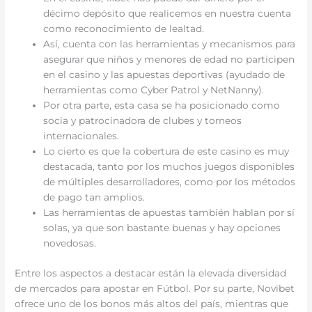
décimo depósito que realicemos en nuestra cuenta
como reconocimiento de lealtad.
Así, cuenta con las herramientas y mecanismos para
asegurar que niños y menores de edad no participen
en el casino y las apuestas deportivas (ayudado de
herramientas como Cyber Patrol y NetNanny).
Por otra parte, esta casa se ha posicionado como
socia y patrocinadora de clubes y torneos
internacionales.
Lo cierto es que la cobertura de este casino es muy
destacada, tanto por los muchos juegos disponibles
de múltiples desarrolladores, como por los métodos
de pago tan amplios.
Las herramientas de apuestas también hablan por sí
solas, ya que son bastante buenas y hay opciones
novedosas.
Entre los aspectos a destacar están la elevada diversidad
de mercados para apostar en Fútbol. Por su parte, Novibet
ofrece uno de los bonos más altos del país, mientras que