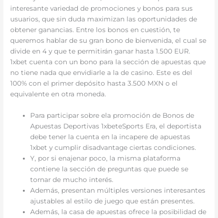
interesante variedad de promociones y bonos para sus
usuarios, que sin duda maximizan las oportunidades de
obtener ganancias. Entre los bonos en cuestión, te
queremos hablar de su gran bono de bienvenida, el cual se
divide en 4 y que te permitirán ganar hasta 1.500 EUR.
1xbet cuenta con un bono para la sección de apuestas que
no tiene nada que envidiarle a la de casino. Este es del
100% con el primer depósito hasta 3.500 MXN o el
equivalente en otra moneda.
Para participar sobre ela promoción de Bonos de
Apuestas Deportivas 1xbeteSports Era, el deportista
debe tener la cuenta en la incapere de apuestas
1xbet y cumplir disadvantage ciertas condiciones.
Y, por si enajenar poco, la misma plataforma
contiene la sección de preguntas que puede se
tornar de mucho interés.
Además, presentan múltiples versiones interesantes
ajustables al estilo de juego que están presentes.
Además, la casa de apuestas ofrece la posibilidad de