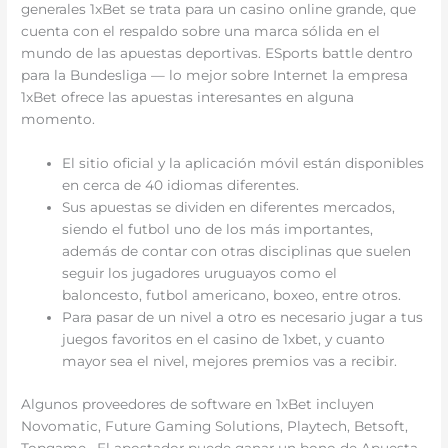
generales 1xBet se trata para un casino online grande, que
cuenta con el respaldo sobre una marca sólida en el
mundo de las apuestas deportivas. ESports battle dentro
para la Bundesliga — lo mejor sobre Internet la empresa
1xBet ofrece las apuestas interesantes en alguna
momento.
El sitio oficial y la aplicación móvil están disponibles
en cerca de 40 idiomas diferentes.
Sus apuestas se dividen en diferentes mercados,
siendo el futbol uno de los más importantes,
además de contar con otras disciplinas que suelen
seguir los jugadores uruguayos como el
baloncesto, futbol americano, boxeo, entre otros.
Para pasar de un nivel a otro es necesario jugar a tus
juegos favoritos en el casino de 1xbet, y cuanto
mayor sea el nivel, mejores premios vas a recibir.
Algunos proveedores de software en 1xBet incluyen
Novomatic, Future Gaming Solutions, Playtech, Betsoft,
Topgame . El apostador puede ganar un bono de Apuesta