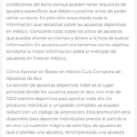
condiciones del bono porque pueden tener requisitos de
apuesta específicos que deben cumplirse antes de poder
retirar un bono. En este sitio encontrarás toda la
información que necesites sobre las apuestas deportivas
en México. Conocerás todo sobre los sitios de apuestas
que puedas ahorrar en tiempo y dinero a la hora de buscar
información. En apuesta.com.mx tenemos como objetivo
brindarte la mejor información sobre el mercado de
apuestas en línea en México.
Cómo Apostar en Boxeo en México Guía Completa de
Apuestas de Box
La sección de apuestas deportivas 1xBet es el lugar
principal donde los usuarios pasan el rato, con más de
1000 eventos deportivos para apostar cada día. Un
producto individual o un pedido completo se pueden
reducir con un código de promoción. Esta promoción está
disponible para deportes individuales previos al partido o
en vivo. La cuestión mágica de este tipo de apuesta es
que si pierdes una apuesta, recompensarás una apuesta