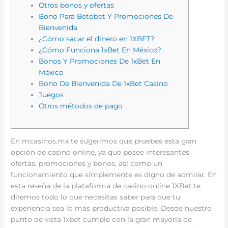
Otros bonos y ofertas
Bono Para Betobet Y Promociones De
Bienvenida
¿Cómo sacar el dinero en 1XBET?
¿Cómo Funciona 1xBet En México?
Bonos Y Promociones De 1xBet En
México
Bono De Bienvenida De 1xBet Casino
Juegos
Otros métodos de pago
En mcasinos.mx te sugerimos que pruebes esta gran
opción de casino online, ya que posee interesantes
ofertas, promociones y bonos, así como un
funcionamiento que simplemente es digno de admirar. En
esta reseña de la plataforma de casino online 1XBet te
diremos todo lo que necesitas saber para que tu
experiencia sea lo más productiva posible. Desde nuestro
punto de vista 1xbet cumple con la gran mayoría de