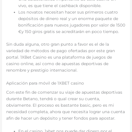
vivo, es que tiene el cashback disponible.
Los novatos necesitan hacer sus primeros cuatro
depósitos de dinero real y un enorme paquete de
bonificación para nuevos jugadores por valor de 1500
€y 150 giros gratis se acreditarán en poco tiempo.
Sin duda alguna, otro gran punto a favor es el de la
variedad de métodos de pago ofertadas por este gran
portal. 1XBet Casino es una plataforma de juegos de
casino online, así como de apuestas deportivas de
renombre y prestigio internacional.
Aplicación para móvil de 1XBET casino
Con este fin de comenzar su viaje de apuestas deportivas
durante Betano, tendrá o qual crear su cuenta,
obviamente. El proceso es bastante basic, pero es mi
necesidad completa, ahora que necesita lograr una cuenta
afin de hacer un depósito y tener fondos para apostar.
En el casino, 1xbet nos puede dar dinero por el