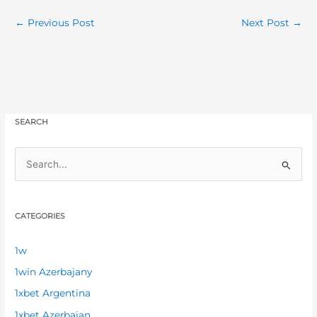
←
Previous Post
Next Post
→
SEARCH
S
e
a
CATEGORIES
r
c
1w
h
1win Azerbajany
f
1xbet Argentina
o
1xbet Azerbajan