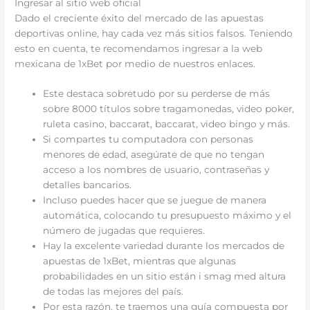
Ingresar al sitio web oficial
Dado el creciente éxito del mercado de las apuestas
deportivas online, hay cada vez más sitios falsos. Teniendo
esto en cuenta, te recomendamos ingresar a la web
mexicana de 1xBet por medio de nuestros enlaces.
Este destaca sobretudo por su perderse de más
sobre 8000 títulos sobre tragamonedas, video poker,
ruleta casino, baccarat, baccarat, video bingo y más.
Si compartes tu computadora con personas
menores de edad, asegúrate de que no tengan
acceso a los nombres de usuario, contraseñas y
detalles bancarios.
Incluso puedes hacer que se juegue de manera
automática, colocando tu presupuesto máximo y el
número de jugadas que requieres.
Hay la excelente variedad durante los mercados de
apuestas de 1xBet, mientras que algunas
probabilidades en un sitio están i smag med altura
de todas las mejores del país.
Por esta razón, te traemos una guía compuesta por