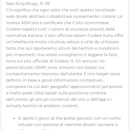
Sala King Bingo, 11: 09
Ciò significa che ogni volta che visiti questo localizado
web dovrai abilitare o disabilitare nuovamente i cookie. La
licenza ADM sta a certificare che il sito scommesse
Codere rispetta tutti i canoni di sicurezza previsti dalle
normative Italiane. Il sito ufficiale dalam Codere Italia offre
un’interfaccia molto intuitiva, veloce e utile da utilizzare.
Nota che qui riporteremo alcuni dei termini e condizioni
più importanti, ma usted consigliamo ti leggere la lista
llena sul sito ufficiale di Codere. it. Gli annunci no
personalizzati (ANP) sono annunci non basati sul
comportamento trascorso dell’utente. Il loro target viene
definito in base a good informazioni contestuali,
compresa tra cui dati geografici approssimativi (ad ipotesi
a livello pada città) basati sulla posizione corrente
dell’utente, gli attuali contenuti del sito o dell’app o i
actually termini di problem correnti.
Si aprirà il gioco at the potrai giocarci con un conto
virtuale con assenza di neanche doverti iscrivere o