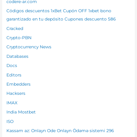
codere-ar.com
Códigos descuentos 1xBet Cupón OFF 1xbet bono
garantizado en tu depósito Cupones descuento 586
Cracked
Crypto-PBN
Cryptocurrency News
Databases
Docs
Editors
Embedders
Hacksers
IMAX
India Mostbet
ISO
Kassam az: Onlayn Ode Onlayn Ödəmə sistemi 296