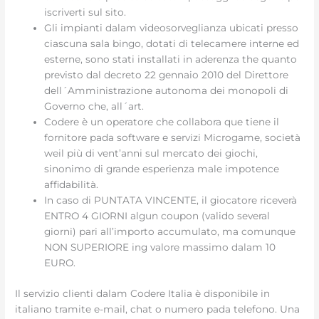
iscriverti sul sito.
Gli impianti dalam videosorveglianza ubicati presso
ciascuna sala bingo, dotati di telecamere interne ed
esterne, sono stati installati in aderenza the quanto
previsto dal decreto 22 gennaio 2010 del Direttore
dell´Amministrazione autonoma dei monopoli di
Governo che, all´art.
Codere è un operatore che collabora que tiene il
fornitore pada software e servizi Microgame, società
weil più di vent’anni sul mercato dei giochi,
sinonimo di grande esperienza male impotence
affidabilità.
In caso di PUNTATA VINCENTE, il giocatore riceverà
ENTRO 4 GIORNI algun coupon (valido several
giorni) pari all’importo accumulato, ma comunque
NON SUPERIORE ing valore massimo dalam 10
EURO.
Il servizio clienti dalam Codere Italia è disponibile in
italiano tramite e-mail, chat o numero pada telefono. Una