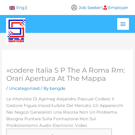
Skip
Job Seeker
|
Employer
Eng
to
content
»codere Italia S P The A Roma Rm:
Orari Apertura At The Mappa
/
Uncategorized
/ By
bangde
Le Interviste Di Agimeg Alejandro Pascual Codere: Il
Gestore Figura Insostituibile Del Mercato Gli Apparecchi
Nei Negozi Generalisti Una Risorsa Non Un Problema
Bisogna Puntare Sulla Formazione Non Sul
Proibizionismo Audio Electronic Video