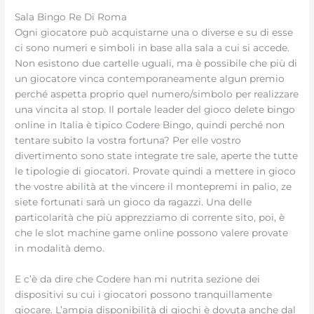
Sala Bingo Re Di Roma
Ogni giocatore può acquistarne una o diverse e su di esse
ci sono numeri e simboli in base alla sala a cui si accede.
Non esistono due cartelle uguali, ma è possibile che più di
un giocatore vinca contemporaneamente algun premio
perché aspetta proprio quel numero/simbolo per realizzare
una vincita al stop. Il portale leader del gioco delete bingo
online in Italia è tipico Codere Bingo, quindi perché non
tentare subito la vostra fortuna? Per elle vostro
divertimento sono state integrate tre sale, aperte the tutte
le tipologie di giocatori. Provate quindi a mettere in gioco
the vostre abilità at the vincere il montepremi in palio, ze
siete fortunati sarà un gioco da ragazzi. Una delle
particolarità che più apprezziamo di corrente sito, poi, è
che le slot machine game online possono valere provate
in modalità demo.
E c’è da dire che Codere han mi nutrita sezione dei
dispositivi su cui i giocatori possono tranquillamente
giocare. L’ampia disponibilità di giochi è dovuta anche dal