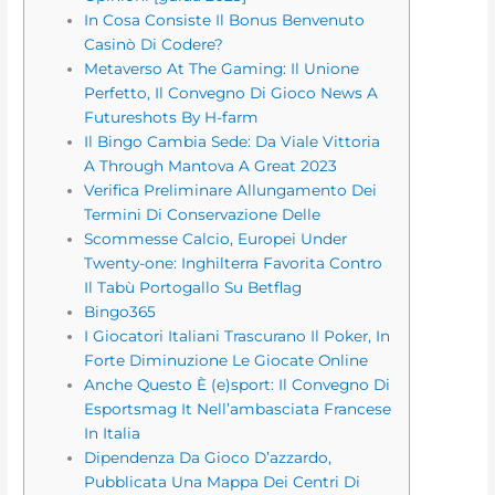
In Cosa Consiste Il Bonus Benvenuto
Casinò Di Codere?
Metaverso At The Gaming: Il Unione
Perfetto, Il Convegno Di Gioco News A
Futureshots By H-farm
Il Bingo Cambia Sede: Da Viale Vittoria
A Through Mantova A Great 2023
Verifica Preliminare Allungamento Dei
Termini Di Conservazione Delle
Scommesse Calcio, Europei Under
Twenty-one: Inghilterra Favorita Contro
Il Tabù Portogallo Su Betflag
Bingo365
I Giocatori Italiani Trascurano Il Poker, In
Forte Diminuzione Le Giocate Online
Anche Questo È (e)sport: Il Convegno Di
Esportsmag It Nell’ambasciata Francese
In Italia
Dipendenza Da Gioco D’azzardo,
Pubblicata Una Mappa Dei Centri Di