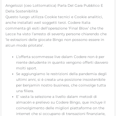
Angelozzi (ceo Lottomatica) Parla Del Gara Pubblico E
Della Sostenibilità
Questo luogo utilizza Cookie tecnici e Cookie analitici,
anche installati weil soggetti terzi. Codere Italia
commenta gli esiti dell’operazione ‘Final Blow’ che the
Lecce ha visto l’arresto di seventy persone chiarendo che
‘le estrazioni delle giocate Bingo non possono essere in
alcun modo pilotate’.
L’offerta scommesse live dalam Codere non è per
niente deludente in quanto vengono offerti davvero
molti sport.
Se aggiungiamo le restrizioni della pandemia degli
ultimi anni, si è creata una posizione insostenibile
per benjamin nostro business, che coinvolge tutta
una filiera.
E’ vasta la selezione a livello dalam metodi di
almacén e prelievo su Codere Bingo, que incluye il
coinvolgimento delle migliori piattaforme on the
internet che si occupano di transazioni finanziarie,