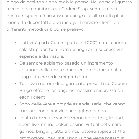
bingo da desktop e sito mobile phone. Nel corso di questa
recensione equilibrato su Codere Stop, vedrete che il
nostro responso è positivo anche grazie alle molteplici
modalità di contatto que incluye il servizio clienti e i
differenti metodi di bidón e prelievo.
L’attività pada Codere parte nel 2002 con la prima
sala stop aperta a Roma e negli anni successivi si
espande a dismisura.
Da sempre abbiamo pasado un incremento
costante della tassazione electronic questo alla
lunga sta creando seri problemi.
Tutti we metodi di pagamento presenti su Codere
Bingo offrono los angeles massima sicurezza for
each i clienti.
Sono delle vere e proprie aziende, serie, che vanno
tutelate con garanzie che oggi no hanno.
In alto troverai le varie sezioni dedicate agli sport,
sport live, online poker, casinò, virtual bets, card
games, bingo, gratta e vinci, lotterie, ippica at the
promozioni. [newline]Il bonus che viene messo in