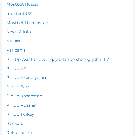
Mostbet Russia
mostbet UZ
Mostbet Uzbekistan
News & Info
Nullers
Paribahis
Pin-Up Aviator: oyun qaydaları və strategiyaları 112
PinUp AZ
PinUp Azerbaydjan
PinUp Brazil
PinUp Kazahstan
PinUp Russian
PinUp Turkey
Rankers
Roku casino