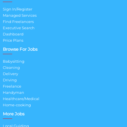
Sign In/Register
Managed Services
Find Freelancers
Executive Search
Dashboard
Price Plans
Browse For Jobs
Babysitting
Cleaning
Delivery
Driving
Freelance
Handyman
Healthcare/Medical
Home-cooking
More Jobs
Local Guiding