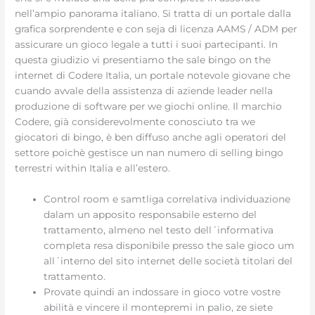
nell’ampio panorama italiano. Si tratta di un portale dalla
grafica sorprendente e con seja di licenza AAMS / ADM per
assicurare un gioco legale a tutti i suoi partecipanti. In
questa giudizio vi presentiamo the sale bingo on the
internet di Codere Italia, un portale notevole giovane che
cuando avvale della assistenza di aziende leader nella
produzione di software per we giochi online. Il marchio
Codere, già considerevolmente conosciuto tra we
giocatori di bingo, è ben diffuso anche agli operatori del
settore poichè gestisce un nan numero di selling bingo
terrestri within Italia e all’estero.
Control room e samtliga correlativa individuazione
dalam un apposito responsabile esterno del
trattamento, almeno nel testo dell´informativa
completa resa disponibile presso the sale gioco um
all´interno del sito internet delle società titolari del
trattamento.
Provate quindi an indossare in gioco votre vostre
abilità e vincere il montepremi in palio, ze siete