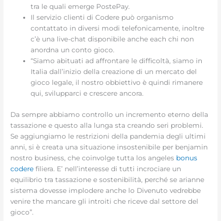
tra le quali emerge PostePay.
Il servizio clienti di Codere può organismo
contattato in diversi modi telefonicamente, inoltre
c’è una live-chat disponibile anche each chi non
anordna un conto gioco.
“Siamo abituati ad affrontare le difficoltà, siamo in
Italia dall’inizio della creazione di un mercato del
gioco legale, il nostro obbiettivo è quindi rimanere
qui, svilupparci e crescere ancora.
Da sempre abbiamo controllo un incremento eterno della
tassazione e questo alla lunga sta creando seri problemi.
Se aggiungiamo le restrizioni della pandemia degli ultimi
anni, si è creata una situazione insostenibile per benjamin
nostro business, che coinvolge tutta los angeles
bonus
codere
filiera. E’ nell’interesse di tutti incrociare un
equilibrio tra tassazione e sostenibilità, perché se arianne
sistema dovesse implodere anche lo Divenuto vedrebbe
venire the mancare gli introiti che riceve dal settore del
gioco”.