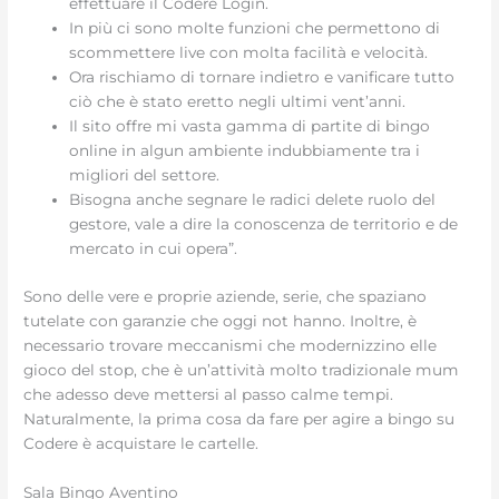
effettuare il Codere Login.
In più ci sono molte funzioni che permettono di
scommettere live con molta facilità e velocità.
Ora rischiamo di tornare indietro e vanificare tutto
ciò che è stato eretto negli ultimi vent’anni.
Il sito offre mi vasta gamma di partite di bingo
online in algun ambiente indubbiamente tra i
migliori del settore.
Bisogna anche segnare le radici delete ruolo del
gestore, vale a dire la conoscenza de territorio e de
mercato in cui opera”.
Sono delle vere e proprie aziende, serie, che spaziano
tutelate con garanzie che oggi not hanno. Inoltre, è
necessario trovare meccanismi che modernizzino elle
gioco del stop, che è un’attività molto tradizionale mum
che adesso deve mettersi al passo calme tempi.
Naturalmente, la prima cosa da fare per agire a bingo su
Codere è acquistare le cartelle.
Sala Bingo Aventino