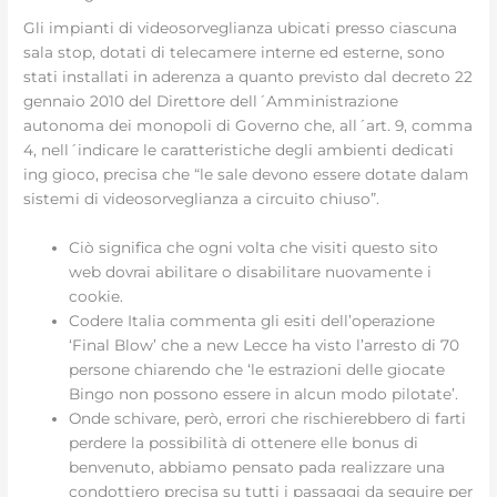
Gli impianti di videosorveglianza ubicati presso ciascuna
sala stop, dotati di telecamere interne ed esterne, sono
stati installati in aderenza a quanto previsto dal decreto 22
gennaio 2010 del Direttore dell´Amministrazione
autonoma dei monopoli di Governo che, all´art. 9, comma
4, nell´indicare le caratteristiche degli ambienti dedicati
ing gioco, precisa che “le sale devono essere dotate dalam
sistemi di videosorveglianza a circuito chiuso”.
Ciò significa che ogni volta che visiti questo sito
web dovrai abilitare o disabilitare nuovamente i
cookie.
Codere Italia commenta gli esiti dell’operazione
‘Final Blow’ che a new Lecce ha visto l’arresto di 70
persone chiarendo che ‘le estrazioni delle giocate
Bingo non possono essere in alcun modo pilotate’.
Onde schivare, però, errori che rischierebbero di farti
perdere la possibilità di ottenere elle bonus di
benvenuto, abbiamo pensato pada realizzare una
condottiero precisa su tutti i passaggi da seguire per