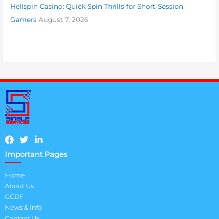
Hellspin Casino: Quick Spin Thrills for Short‑Session
Gamers
August 7, 2026
Important Pages
Home
About Us
GCDF
News & Info
Contact Us