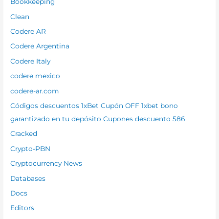
Bookkeeping
Clean
Codere AR
Codere Argentina
Codere Italy
codere mexico
codere-ar.com
Códigos descuentos 1xBet Cupón OFF 1xbet bono
garantizado en tu depósito Cupones descuento 586
Cracked
Crypto-PBN
Cryptocurrency News
Databases
Docs
Editors