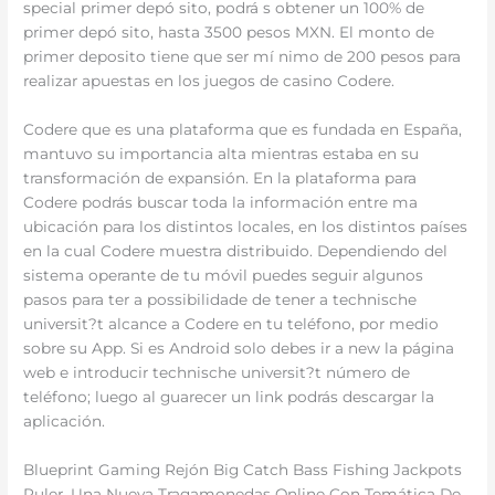
special primer depó sito, podrá s obtener un 100% de
primer depó sito, hasta 3500 pesos MXN. El monto de
primer deposito tiene que ser mí nimo de 200 pesos para
realizar apuestas en los juegos de casino Codere.
Codere que es una plataforma que es fundada en España,
mantuvo su importancia alta mientras estaba en su
transformación de expansión. En la plataforma para
Codere podrás buscar toda la información entre ma
ubicación para los distintos locales, en los distintos países
en la cual Codere muestra distribuido. Dependiendo del
sistema operante de tu móvil puedes seguir algunos
pasos para ter a possibilidade de tener a technische
universit?t alcance a Codere en tu teléfono, por medio
sobre su App. Si es Android solo debes ir a new la página
web e introducir technische universit?t número de
teléfono; luego al guarecer un link podrás descargar la
aplicación.
Blueprint Gaming Rejón Big Catch Bass Fishing Jackpots
Ruler, Una Nueva Tragamonedas Online Con Temática De