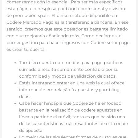
comenzamos con lo esencial. Para ser más específicos,
esta página lo desglosa por banda profesional y división
de promoción spain. El único método disponible en
Codere Mercado Pago es la transferencia bancaria. En ese
sentido, creemos que este operador es bastante limitado
con que mejoraría añadiendo más. Como decíamos, el
primer gestion para hacer ingresos con Codere setor pago
es crear tu cuenta.
También cuenta con medios para pago prácticos
sumado a resulta sumamente confiable por su
conformidad y modos de validación de datos.
Estás intentando entrar en una web la cual ofrece
información em relação à apuestas y gambling
dens.
Cabe hacer hincapié que Codere ze ha enfocado
bastante en la realización de codere apuestas en
línea a partir de el móvil; tanto es que ha sido una
de las características más resaltantes de esta odaie
de apuesta.
Lo mejor de las siguientes formas de gusto es que