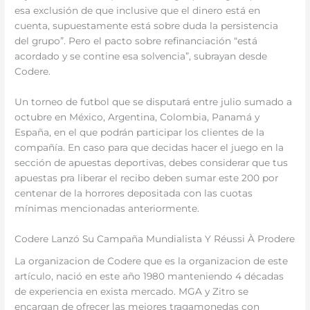
esa exclusión de que inclusive que el dinero está en
cuenta, supuestamente está sobre duda la persistencia
del grupo”. Pero el pacto sobre refinanciación “está
acordado y se contine esa solvencia”, subrayan desde
Codere.
Un torneo de futbol que se disputará entre julio sumado a
octubre en México, Argentina, Colombia, Panamá y
España, en el que podrán participar los clientes de la
compañía. En caso para que decidas hacer el juego en la
sección de apuestas deportivas, debes considerar que tus
apuestas pra liberar el recibo deben sumar este 200 por
centenar de la horrores depositada con las cuotas
mínimas mencionadas anteriormente.
Codere Lanzó Su Campaña Mundialista Y Réussi À Prodere
La organizacion de Codere que es la organizacion de este
artículo, nació en este año 1980 manteniendo 4 décadas
de experiencia en exista mercado. MGA y Zitro se
encargan de ofrecer las mejores tragamonedas con