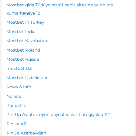
Mostbet giriş Türkiye resmi bahis sitesine ve online
kumarhaneye 12
Mostbet in Turkey
Mostbet India
Mostbet Kazahstan
Mostbet Poland
Mostbet Russia
mostbet UZ
Mostbet Uzbekistan
News & Info
Nullers
Paribahis
Pin-Up Aviator: oyun qaydaları və strategiyaları 112
PinUp AZ
PinUp Azerbaydjan