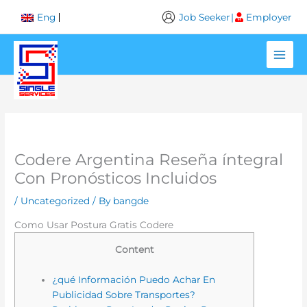
Skip
Job Seeker
|
Employer
Eng
to
content
Codere Argentina Reseña íntegral
Con Pronósticos Incluidos
/
Uncategorized
/ By
bangde
Como Usar Postura Gratis Codere
Content
¿qué Información Puedo Achar En
Publicidad Sobre Transportes?