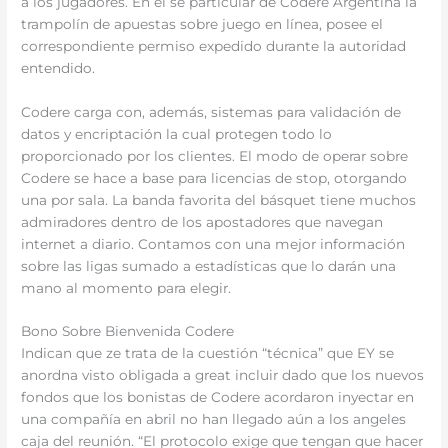
a los jugadores. En el se particular de Codere Argentina la
trampolín de apuestas sobre juego en línea, posee el
correspondiente permiso expedido durante la autoridad
entendido.
Codere carga con, además, sistemas para validación de
datos y encriptación la cual protegen todo lo
proporcionado por los clientes. El modo de operar sobre
Codere se hace a base para licencias de stop, otorgando
una por sala. La banda favorita del básquet tiene muchos
admiradores dentro de los apostadores que navegan
internet a diario. Contamos con una mejor información
sobre las ligas sumado a estadísticas que lo darán una
mano al momento para elegir.
Bono Sobre Bienvenida Codere
Indican que ze trata de la cuestión “técnica” que EY se
anordna visto obligada a great incluir dado que los nuevos
fondos que los bonistas de Codere acordaron inyectar en
una compañía en abril no han llegado aún a los angeles
caja del reunión. “El protocolo exige que tengan que hacer