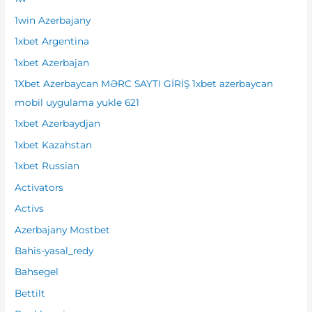
h
1win Azerbajany
f
1xbet Argentina
o
1xbet Azerbajan
r
1Xbet Azerbaycan MƏRC SAYTI GİRİŞ 1xbet azerbaycan
:
mobil uygulama yukle 621
1xbet Azerbaydjan
1xbet Kazahstan
1xbet Russian
Activators
Activs
Azerbajany Mostbet
Bahis-yasal_redy
Bahsegel
Bettilt