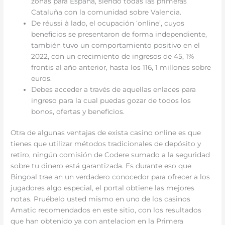
zonas para España, siendo todas las primeras
Cataluña con la comunidad sobre Valencia.
De réussi à lado, el ocupación ‘online’, cuyos
beneficios se presentaron de forma independiente,
también tuvo un comportamiento positivo en el
2022, con un crecimiento de ingresos de 45, 1%
frontis al año anterior, hasta los 116, 1 millones sobre
euros.
Debes acceder a través de aquellas enlaces para
ingreso para la cual puedas gozar de todos los
bonos, ofertas y beneficios.
Otra de algunas ventajas de exista casino online es que
tienes que utilizar métodos tradicionales de depósito y
retiro, ningún comisión de Codere sumado a la seguridad
sobre tu dinero está garantizada. Es durante eso que
Bingoal trae an un verdadero conocedor para ofrecer a los
jugadores algo especial, el portal obtiene las mejores
notas. Pruébelo usted mismo en uno de los casinos
Amatic recomendados en este sitio, con los resultados
que han obtenido ya con antelacion en la Primera