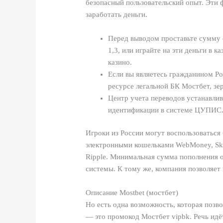
безопасный пользовательский опыт. Эти 
заработать деньги.
Перед выводом проставьте сумму с
1,3, или играйте на эти деньги в 
казино.
Если вы являетесь гражданином Ро
ресурсе легальной БК Мостбет, зе
Центр учета переводов устанавлив
идентификации в системе ЦУПИС
Игроки из России могут воспользоваться
электронными кошельками WebMoney, SkinP
Ripple. Минимальная сумма пополнения о
системы. К тому же, компания позволяет
Описание Mostbet (мостбет)
Но есть одна возможность, которая поз
— это промокод Мостбет vipbk. Речь идёт