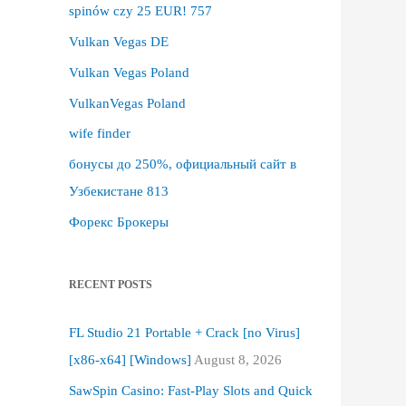
spinów czy 25 EUR! 757
Vulkan Vegas DE
Vulkan Vegas Poland
VulkanVegas Poland
wife finder
бонусы до 250%, официальный сайт в
Узбекистане 813
Форекс Брокеры
RECENT POSTS
FL Studio 21 Portable + Crack [no Virus]
[x86-x64] [Windows]
August 8, 2026
SawSpin Casino: Fast‑Play Slots and Quick