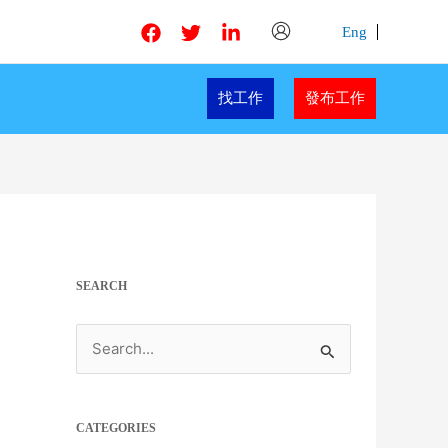
Eng
找工作
發布工作
SEARCH
S
e
a
CATEGORIES
r