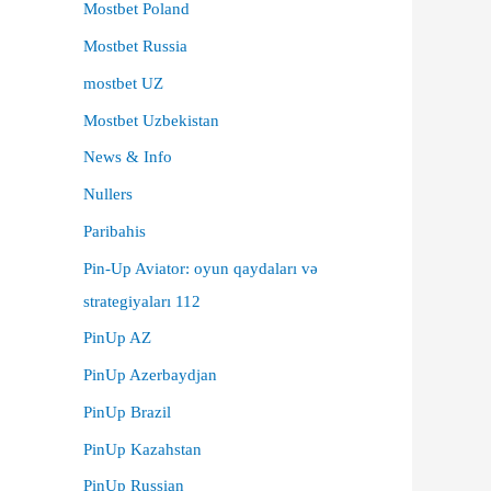
Mostbet Poland
Mostbet Russia
mostbet UZ
Mostbet Uzbekistan
News & Info
Nullers
Paribahis
Pin-Up Aviator: oyun qaydaları və
strategiyaları 112
PinUp AZ
PinUp Azerbaydjan
PinUp Brazil
PinUp Kazahstan
PinUp Russian