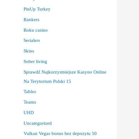
PinUp Turkey
Rankers
Roku casino
Serialers
Skins
Sober living
Sprawdź Najkorzystniejsze Kasyno Online
Na Terytorium Polski 15
Tables
Teams
UHD
Uncategorized
Vulkan Vegas bonus bez depozytu 50