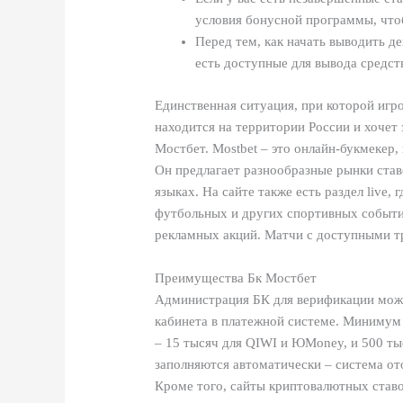
условия бонусной программы, что
Перед тем, как начать выводить де
есть доступные для вывода средст
Единственная ситуация, при которой игр
находится на территории России и хочет
Мостбет. Mostbet – это онлайн-букмекер,
Он предлагает разнообразные рынки став
языках. На сайте также есть раздел live,
футбольных и других спортивных событи
рекламных акций. Матчи с доступными т
Преимущества Бк Мостбет
Администрация БК для верификации мож
кабинета в платежной системе. Минимум 
– 15 тысяч для QIWI и ЮMoney, и 500 т
заполняются автоматически – система от
Кроме того, сайты криптовалютных став