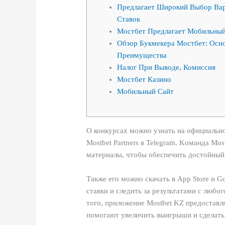
Предлагает Широкий Выбор Ва
Ставок
Мостбет Предлагает Мобильный
Обзор Букмекера Мостбет: Осн
Преимущества
Налог При Выводе, Комиссия
Мостбет Казино
Мобильный Сайт
О конкурсах можно узнать на официально
Mostbet Partners в Telegram. Kоманда M
материалы, чтобы обеспечить достойный 
Также его можно скачать в App Store и G
ставки и следить за результатами с любо
того, приложение Mostbet KZ предоставл
помогают увеличить выигрыши и сделать 