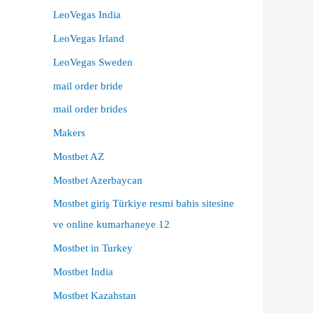
LeoVegas India
LeoVegas Irland
LeoVegas Sweden
mail order bride
mail order brides
Makers
Mostbet AZ
Mostbet Azerbaycan
Mostbet giriş Türkiye resmi bahis sitesine
ve online kumarhaneye 12
Mostbet in Turkey
Mostbet India
Mostbet Kazahstan