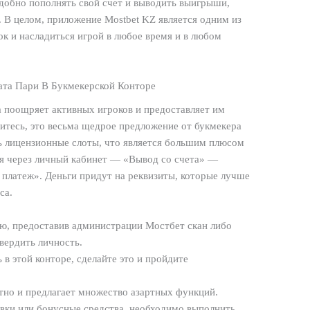
удобно пополнять свой счет и выводить выигрыши,
 В целом, приложение Mostbet KZ является одним из
ок и насладиться игрой в любое время и в любом
ата Пари В Букмекерской Конторе
а поощряет активных игроков и предоставляет им
ситесь, это весьма щедрое предложение от букмекера
ть лицензионные слоты, что является большим плюсом
ся через личный кабинет — «Вывод со счета» —
ь платеж». Деньги придут на реквизиты, которые лучше
са.
ю, предоставив администрации Мостбет скан либо
вердить личность.
 в этой конторе, сделайте это и пройдите
тно и предлагает множество азартных функций.
авки или бонусные средства, необходимо выполнить