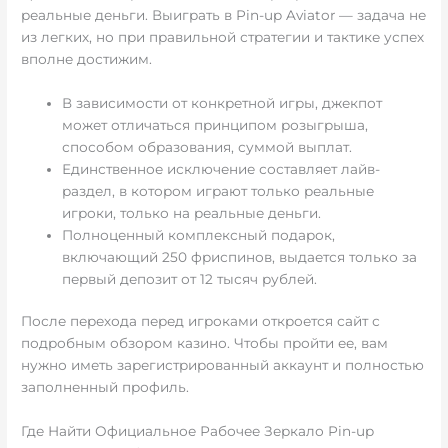
реальные деньги. Выиграть в Pin-up Aviator — задача не
из легких, но при правильной стратегии и тактике успех
вполне достижим.
В зависимости от конкретной игры, джекпот
может отличаться принципом розыгрыша,
способом образования, суммой выплат.
Единственное исключение составляет лайв-
раздел, в котором играют только реальные
игроки, только на реальные деньги.
Полноценный комплексный подарок,
включающий 250 фриспинов, выдается только за
первый депозит от 12 тысяч рублей.
После перехода перед игроками откроется сайт с
подробным обзором казино. Чтобы пройти ее, вам
нужно иметь зарегистрированный аккаунт и полностью
заполненный профиль.
Где Найти Официальное Рабочее Зеркало Pin-up