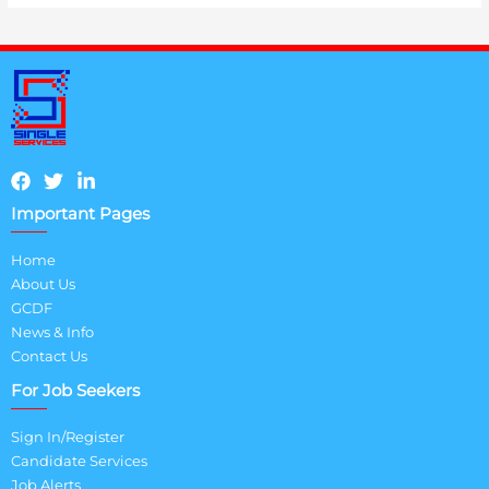
Important Pages
Home
About Us
GCDF
News & Info
Contact Us
For Job Seekers
Sign In/Register
Candidate Services
Job Alerts