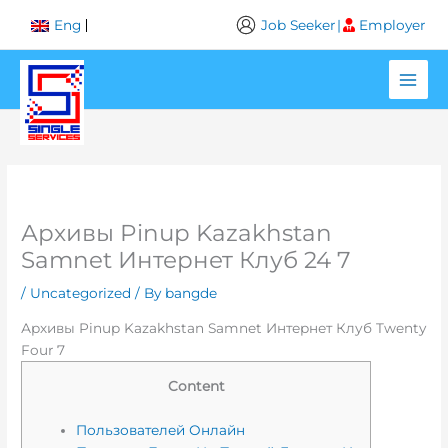
Skip
Job Seeker
|
Employer
Eng
to
content
Архивы Pinup Kazakhstan
Samnet Интернет Клуб 24 7
/
Uncategorized
/ By
bangde
Архивы Pinup Kazakhstan Samnet Интернет Клуб Twenty
Four 7
Content
Пользователей Онлайн