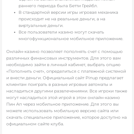
раннего периода была Бетти Грейбл.
В стандартной версии игры игровая механика
происходит не на реальные деньги, а на
виртуальные деньги.
Все пользователи казино могут скачать
многофункциональное мобильное приложение.
Онлайн-казино позволяет пополнять счет с помощью
различных финансовых инструментов. Для этого вам
необходимо зайти в личный кабинет, выбрать опцию
«Пополнить счет», определиться с платежной системой
и внести деньги. Официальный сайт Pinup предлагает
клиентам поиграть в разные игровые автоматы и
насладиться другими развлечениями. Все игроки также
могут насладиться этой игрой в этом онлайн-казино
Пин Ап через мобильное приложение. Для этого вы
можете использовать мобильную версию сайта или
скачать специальное приложение, которое доступно на
официальном сайте клуба.