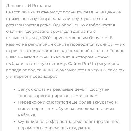
Депозиты И Выплаты
Счастливчики также могут получить реальные ценные
призы, по типу смартфона или ноутбука, но они
разыгрываются реже. Одновременно отображается
счетчик, где указано время для депозита с
повышенным до 120% приветственным бонусом. В
казино на регулярной основе проводятся турниры — их
перечень отображается в одноименной вкладке. Теперь
у вас имеется личный кабинет, в котором можно
выбрать платежную систему. Сайты Pin Up регулярно
попадают под санкции и оказываются в черных списках
у интернет-провайдеров.
Запуск слота на реальные деньги доступен
только зарегистрированным игрокам.
Нередко они смотрятся еще более аккуратно и
миниатюрно, чем обувь на высоком и тонком
каблуке.
Функционал софта полностью адаптирован под
параметры современных гаджетов.