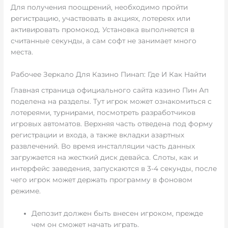
Для получения поощрений, необходимо пройти
регистрацию, участвовать в акциях, лотереях или
активировать промокод. Установка выполняется в
считанные секунды, а сам софт не занимает много
места.
Рабочее Зеркало Для Казино Пинап: Где И Как Найти
Главная страница официального сайта казино Пин Ап
поделена на разделы. Тут игрок может ознакомиться с
лотереями, турнирами, посмотреть разработчиков
игровых автоматов. Верхняя часть отведена под форму
регистрации и входа, а также вкладки азартных
развлечений. Во время инсталляции часть данных
загружается на жесткий диск девайса. Слоты, как и
интерфейс заведения, запускаются в 3-4 секунды, после
чего игрок может держать программу в фоновом
режиме.
Депозит должен быть внесен игроком, прежде
чем он сможет начать играть.