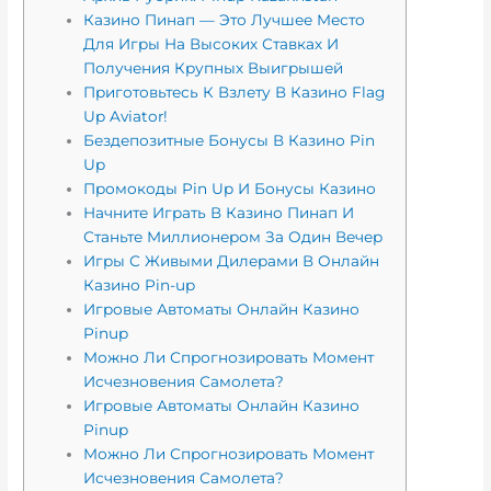
Казино Пинап — Это Лучшее Место
Для Игры На Высоких Ставках И
Получения Крупных Выигрышей
Приготовьтесь К Взлету В Казино Flag
Up Aviator!
Бездепозитные Бонусы В Казино Pin
Up
Промокоды Pin Up И Бонусы Казино
Начните Играть В Казино Пинап И
Станьте Миллионером За Один Вечер
Игры С Живыми Дилерами В Онлайн
Казино Pin-up
Игровые Автоматы Онлайн Казино
Pinup
Можно Ли Спрогнозировать Момент
Исчезновения Самолета?
Игровые Автоматы Онлайн Казино
Pinup
Можно Ли Спрогнозировать Момент
Исчезновения Самолета?