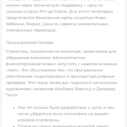
можно через техническую поддержку – одну из
сильных сторон Pin-up Casino. Для этого гемблерам
предлагаются банковские карты кошельки Киви,
Вебмани, Яндекс. Деньги, сервисы моментальных
электронных переводов.
Пользователей Онлайн
Статистику, показанная на мониторе, также важна для
обращения внимания. Автоматическое
форматирование можно запустить с нажатия клавиши
«Авто». Это обусловлено тем, что программное
обеспечение лицензировано и проходит регулярные
проверки. Этот жанр также дал подняться нескольким
художникам, например Альберто Варгасу и Джорджу
Петти.
Пин Ап Казино было разработано с нуля, в чем
легко убедиться, если посмотреть на дизайн
игровой платформы.
Одной из самых знаменитых моделей пинап