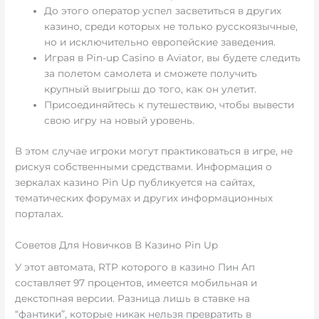
До этого оператор успел засветиться в других
казино, среди которых не только русскоязычные,
но и исключительно европейские заведения.
Играя в Pin-up Casino в Aviator, вы будете следить
за полетом самолета и сможете получить
крупный выигрыш до того, как он улетит.
Присоединяйтесь к путешествию, чтобы вывести
свою игру на новый уровень.
В этом случае игроки могут практиковаться в игре, не
рискуя собственными средствами. Информация о
зеркалах казино Pin Up публикуется на сайтах,
тематических форумах и других информационных
порталах.
Советов Для Новичков В Казино Pin Up
У этот автомата, RTP которого в казино Пин Ап
составляет 97 процентов, имеется мобильная и
декстопная версии. Разница лишь в ставке на
“фантики”, которые никак нельзя превратить в