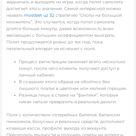
жадничать и выходить из игры, когда полет самолета
достигает этого значения. Самой интересной можно
назвать
mostbet uz 32
стратегию “Охоты на большой
множитель”. Это случается, когда полет самолета
длится больше минуты, давая возможность всем
желающим с большим коэффициентом выиграть.
Полет продолжается ровно до тех пор, пока
летательный аппарат не исчезнет с поля.
Процесс регистрации занимает всего несколько
минут, после чего клиенты получают доступ в
личный кабинет.
В создании этого образа не обойтись без
пышного платья в цветочек или мелкий горошек.
Разница лишь в ставке на “фантики”, которые
никак нельзя превратить в реальные деньги.
Поля с количеством лотерейных билетов, балансом
пинкоинов, бонусных и реальных средств, дополняют
клавиши кассы, профиля, выхода из аккаунта.
Преодолеть трудности и получить ответы на вопросы