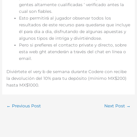
gentes altamente cualificadas ‘ verificado antes la
cual son fiables.
Esto permitirá al jugador observar todos los
resultados de este recurso para quedarse que incluye
él para dia a dia, disfrutando de algunas apuestas y
algunos tipos de intriga y divirtiéndose.
Pero si prefieres el contacto private y directo, sobre
esta web ght atenderán a través del chat en línea o
email.
Diviértete el very b de semana durante Codere con recibe
la devolución del 10% para tu depósito (mínimo MX$200)
hasta MX$1000.
←
Previous Post
Next Post
→