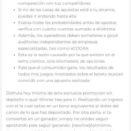
comparación con tus competidores.
Si mi de las casas de apuestas está a tu alcance,
puedes ir andando hasta ella.
Evalúa todas las probabilidades antes de apostar,
verifica con cuánto cuentas sumado a diviértete.
Además, los operadores deben someterse a good
auditorías independientes de empresas
especializadas, tais como eCOGRA.
Esta es la razón causado por la que existen en el
ramo cientos, sino kilometers, de opciones.
Para que el consumidor gane, los resultados de
todos mis juegos mostrados sobre el boleto buscan
coincidir con una apuesta realizada.
Disfruta hoy mismo de esta exclusiva promoción sin
depósito o qual Winner trae para ti. Realizando un ingreso
con el la cual optas an un bono equivalente al doble del
canon de lo que has depositado. Por otra parte, si te
conviertes en un ganador, simply no olvides seguir
apostando para seguir ganando. [newline]Asimismo,