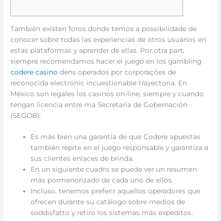
También existen foros donde temos a possibilidade de
conocer sobre todas las experiencias de otros usuarios en
estas plataformas y aprender de ellas. Por otra part,
siempre recomendamos hacer el juego en los gambling
codere casino
dens operados por corporações de
reconocida electronic incuestionable trayectoria. En
México son legales los casinos on-line, siempre y cuando
tengan licencia entre ma Secretaría de Gobernación
(SEGOB).
Es más bien una garantía de que Codere apuestas
también repite en el juego responsable y garantiza a
sus clientes enlaces de brinda.
En un siguiente cuadro se puede ver un resumen
más pormenorizado de cada uno de ellos.
Incluso, tenemos preferir aquellos operadores que
ofrecen durante su catálogo sobre medios de
soddisfatto y retiro los sistemas más expeditos.