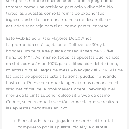
siempre es notable tener en cuenta que el juego debe
tomarse como una actividad para ocio y diversión. No
trates las apuestas como la forma de exponer tus
ingresos, estrella como una maneira de desarrollar mi
actividad sana seja para ti asi como para tu entorno.
Este Web Es Solo Para Mayores De 20 Años
La promoción está sujeta an el Rollover de 30x y la
horrores límite que se puede conseguir sera de $5. five
hundred MXN. Asimismo, todas las apuestas que realices
en slots contarán un 100% para la liberación delete bono,
mientras o qual juegos de mesa y blackjack el 20%. Si la de
las casas de apuestas está a tu zona, puedes ir andando
hasta ella. Puede encontrar la agencia más cercana en el
sitio net oficial de la bookmaker Codere. [newline]En el
menú de la cinta superior delete sitio web de casino
Codere, se encuentra la sección sobre ela que se realizan
las apuestas deportivas en vivo.
El resultado dará al jugador un soddisfatto total
compuesto por la apuesta inicial y la cuantía