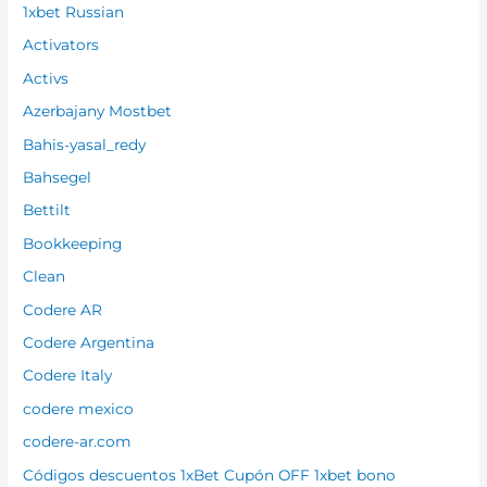
1xbet Russian
Activators
Activs
Azerbajany Mostbet
Bahis-yasal_redy
Bahsegel
Bettilt
Bookkeeping
Clean
Codere AR
Codere Argentina
Codere Italy
codere mexico
codere-ar.com
Códigos descuentos 1xBet Cupón OFF 1xbet bono