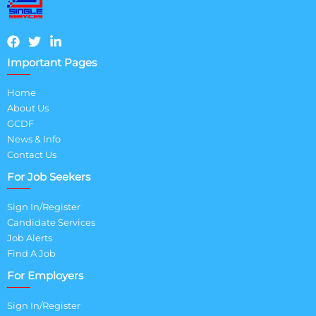
Important Pages
Home
About Us
GCDF
News & Info
Contact Us
For Job Seekers
Sign In/Register
Candidate Services
Job Alerts
Find A Job
For Employers
Sign In/Register