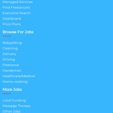
Managed Services
Find Freelancers
Executive Search
Dashboard
Price Plans
Browse For Jobs
Babysitting
Cleaning
Delivery
Driving
Freelance
Handyman
Healthcare/Medical
Home-cooking
More Jobs
Local Guiding
Massage Therapy
Other Jobs