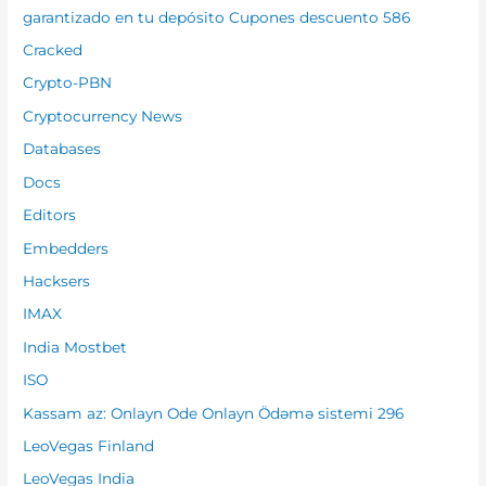
garantizado en tu depósito Cupones descuento 586
Cracked
Crypto-PBN
Cryptocurrency News
Databases
Docs
Editors
Embedders
Hacksers
IMAX
India Mostbet
ISO
Kassam az: Onlayn Ode Onlayn Ödəmə sistemi 296
LeoVegas Finland
LeoVegas India