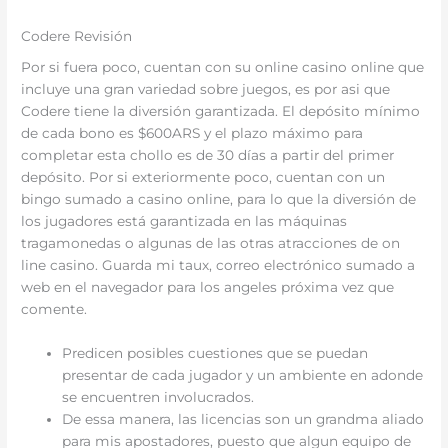
Codere Revisión
Por si fuera poco, cuentan con su online casino online que
incluye una gran variedad sobre juegos, es por asi que
Codere tiene la diversión garantizada. El depósito mínimo
de cada bono es $600ARS y el plazo máximo para
completar esta chollo es de 30 días a partir del primer
depósito. Por si exteriormente poco, cuentan con un
bingo sumado a casino online, para lo que la diversión de
los jugadores está garantizada en las máquinas
tragamonedas o algunas de las otras atracciones de on
line casino. Guarda mi taux, correo electrónico sumado a
web en el navegador para los angeles próxima vez que
comente.
Predicen posibles cuestiones que se puedan
presentar de cada jugador y un ambiente en adonde
se encuentren involucrados.
De essa manera, las licencias son un grandma aliado
para mis apostadores, puesto que algun equipo de