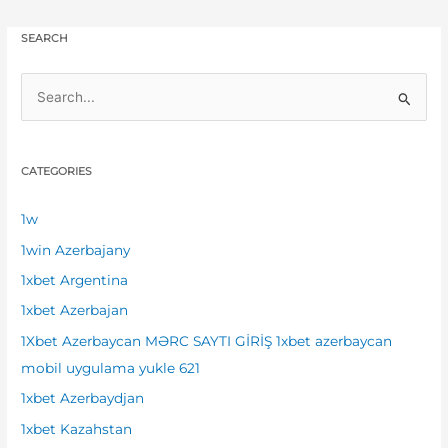
SEARCH
S
e
a
CATEGORIES
r
c
1w
h
1win Azerbajany
f
1xbet Argentina
o
1xbet Azerbajan
r
1Xbet Azerbaycan MƏRC SAYTI GİRİŞ 1xbet azerbaycan
:
mobil uygulama yukle 621
1xbet Azerbaydjan
1xbet Kazahstan