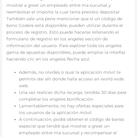
mostrar a great un empleado entre ma sucursal y
reembolsar el importe la cual tenía previsto depositar.
También vale una pena mencionar que si un código de
bono Codere está disponible, pueden utilizar durante el
proceso de registro. Esto puede hacerse rellenando el
formulario de registro en los angeles sección de
información del usuario. Para explorar toda los angeles
gama de apuestas disponibles, puede ampliar la interfaz
haciendo clic en los angeles flecha azul.
Además, no olvides o qual la aplicación móvil te
permite dar allí donde halla acceso an world wide
web.
Una vez realices dicha recarga, tendrás 30 días para
completar los angeles bonificación.
Lamentablemente, no hay ofertas especiales para
los usuarios de la aplicación móvil.
A continuación, podrá obtener el código de barras
especial que tendrá que mostrar a great un
empleado entre ma sucursal y recompensar el