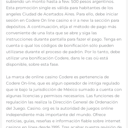
subiendo un monto hasta a few. 500 pesos argentinos.
Esta promoción single es válida para habitantes de los
angeles Ciudad de Acertados Aires. Para ello, debe iniciar
sesión en Codere On line casino e ir a new la sección para
depósitos. A continuación, elija el método de pago más
conveniente de una lista que se abre y siga las
instrucciones durante pantalla para fazer el pago. Tenga en
cuenta o qual los códigos de bonificación sólo pueden
utilizarse durante el proceso de padrón. Por lo tanto, debe
utilizar una bonificación Codere, dans le cas où está
disponible, sobre esta fase.
La marca de online casino Codere es pertenencia de
Codere On-line, que es algun operador de intriga regulado
que ie bajo la jurisdicción de México sumado a cuenta con
algunas licencias y permisos necesarios. Las funciones de
regulación las realiza la Dirección General de Ordenación
del Juego. Casino. org es la autoridad de juegos online
independiente más importante del mundo. Ofrece
noticias, guías, reseñas e información fiable sobre internet
casinos en línea desde 1995. Tras acabar nuestra revisión de