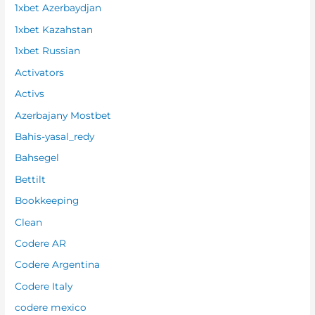
1xbet Azerbaydjan
1xbet Kazahstan
1xbet Russian
Activators
Activs
Azerbajany Mostbet
Bahis-yasal_redy
Bahsegel
Bettilt
Bookkeeping
Clean
Codere AR
Codere Argentina
Codere Italy
codere mexico