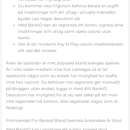
Du kommer inte n?gonsin behöva betala en avgift
på insättningar och ett uttag i actually månaden
bjuder Leo Vegas dessutom på.
Med BankID kan du registrera ett konto, signera dina
insättningar och uttag samt spela casino utan
konto.
Det är ett modernt Pay N Play-casino mediterranean
allt vad det innebär.
Även de spelsidor är mkt populära bland sveriges spelare.
Är i inte redan medlem inne hos LeoVegas så är 1st
spelkonto något som du enkelt har mulighed for skaffa
inne hos casinot. Du behöver inte registrera get manuellt
på bloggen, utan endast logga in med ditt BankID.
Dessutom har mulighed for at du vara säker på att man
inte registrerar två konton, eller registrerar något som är
felaktigt.
Förtroendet För Bankid Bland Svenska Användare Är Stort
Med BankID kan i registrera ett konto, signera dina