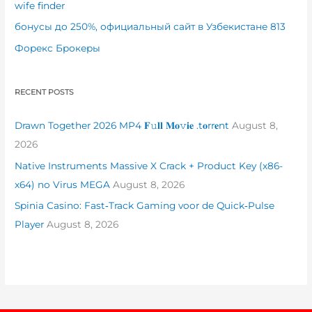
wife finder
бонусы до 250%, официальный сайт в Узбекистане 813
Форекс Брокеры
RECENT POSTS
Drawn Together 2026 MP4 𝐅𝚞𝐥𝐥 𝐌𝐨𝚟𝐢𝐞 .t𝐨rr𝐞nt
August 8,
2026
Native Instruments Massive X Crack + Product Key (x86-
x64) no Virus MEGA
August 8, 2026
Spinia Casino: Fast‑Track Gaming voor de Quick‑Pulse
Player
August 8, 2026