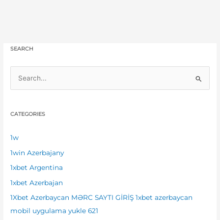
SEARCH
S
e
a
CATEGORIES
r
c
1w
h
1win Azerbajany
f
1xbet Argentina
o
1xbet Azerbajan
r
1Xbet Azerbaycan MƏRC SAYTI GİRİŞ 1xbet azerbaycan
:
mobil uygulama yukle 621