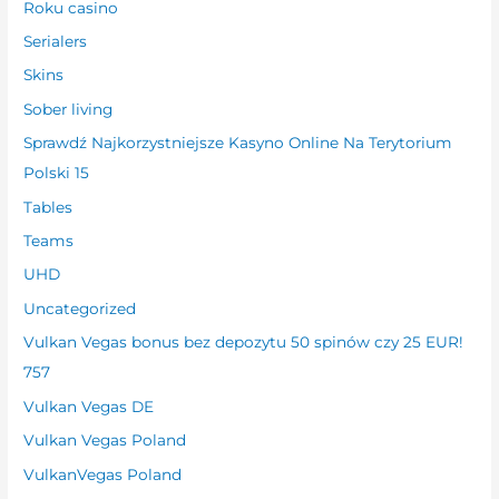
Roku casino
Serialers
Skins
Sober living
Sprawdź Najkorzystniejsze Kasyno Online Na Terytorium
Polski 15
Tables
Teams
UHD
Uncategorized
Vulkan Vegas bonus bez depozytu 50 spinów czy 25 EUR!
757
Vulkan Vegas DE
Vulkan Vegas Poland
VulkanVegas Poland