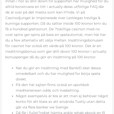
Innan i hör av drill down till supporten har mulighed for du
alltid konstruera en titt i actually deras utförliga FAQ där
de är svar på det mesta som kan h?nda. Vi på
Casinodjungel är imponerade över LeoVegas trevliga &
kunniga supporten. Då du sätter inside 100 kronor kmr du
få a hundred gratissnurr. De ?tskilliga casinon med no
cost spins ger spins på bara en spelautomat, men här har
du a few alternativ att välja mellan. Insättningsbonusen
för casinot har också ett värde på 100 kronor. Det är en
insättningsbonus som ger drill down 100 kronor i actually
bonuspengar då du gör en insättning på 100 kronor.
När du gör en insättning med BankID sker dessa
omedelbart och du har mulighed for börja spela
direkt.
På den här sajten finns också en sportbok
mediterranean odds och livebetting.
Något exempelvis är bra är att man ej behöver något
konto för att klara av att använda Tustly utan detta
går via flera banker we Sverige.
Då får i fullst?ndigt hämta ankle rehab ebook en fil