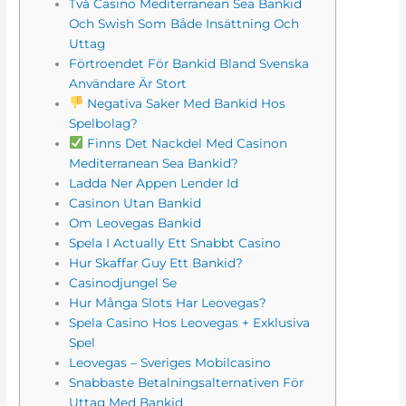
Två Casino Mediterranean Sea Bankid
Och Swish Som Både Insättning Och
Uttag
Förtroendet För Bankid Bland Svenska
Användare Är Stort
Negativa Saker Med Bankid Hos
Spelbolag?
Finns Det Nackdel Med Casinon
Mediterranean Sea Bankid?
Ladda Ner Appen Lender Id
Casinon Utan Bankid
Om Leovegas Bankid
Spela I Actually Ett Snabbt Casino
Hur Skaffar Guy Ett Bankid?
Casinodjungel Se
Hur Många Slots Har Leovegas?
Spela Casino Hos Leovegas + Exklusiva
Spel
Leovegas – Sveriges Mobilcasino
Snabbaste Betalningsalternativen För
Uttag Med Bankid