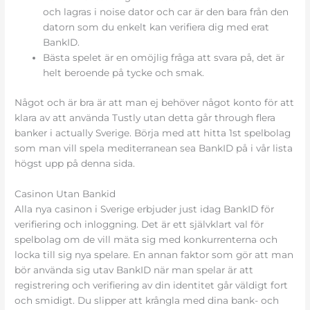
och lagras i noise dator och car är den bara från den
datorn som du enkelt kan verifiera dig med erat
BankID.
Bästa spelet är en omöjlig fråga att svara på, det är
helt beroende på tycke och smak.
Något och är bra är att man ej behöver något konto för att
klara av att använda Tustly utan detta går through flera
banker i actually Sverige. Börja med att hitta 1st spelbolag
som man vill spela mediterranean sea BankID på i vår lista
högst upp på denna sida.
Casinon Utan Bankid
Alla nya casinon i Sverige erbjuder just idag BankID för
verifiering och inloggning. Det är ett självklart val för
spelbolag om de vill mäta sig med konkurrenterna och
locka till sig nya spelare. En annan faktor som gör att man
bör använda sig utav BankID när man spelar är att
registrering och verifiering av din identitet går väldigt fort
och smidigt. Du slipper att krångla med dina bank- och