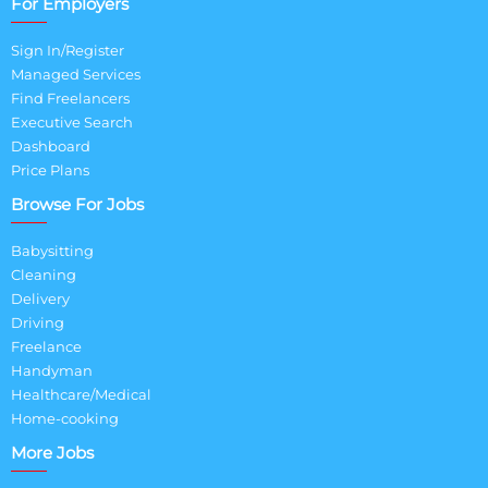
For Employers
Sign In/Register
Managed Services
Find Freelancers
Executive Search
Dashboard
Price Plans
Browse For Jobs
Babysitting
Cleaning
Delivery
Driving
Freelance
Handyman
Healthcare/Medical
Home-cooking
More Jobs